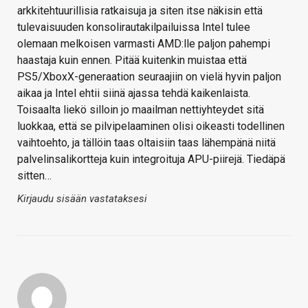
arkkitehtuurillisia ratkaisuja ja siten itse näkisin että
tulevaisuuden konsolirautakilpailuissa Intel tulee
olemaan melkoisen varmasti AMD:lle paljon pahempi
haastaja kuin ennen. Pitää kuitenkin muistaa että
PS5/XboxX-generaation seuraajiin on vielä hyvin paljon
aikaa ja Intel ehtii siinä ajassa tehdä kaikenlaista.
Toisaalta liekö silloin jo maailman nettiyhteydet sitä
luokkaa, että se pilvipelaaminen olisi oikeasti todellinen
vaihtoehto, ja tällöin taas oltaisiin taas lähempänä niitä
palvelinsalikortteja kuin integroituja APU-piirejä. Tiedäpä
sitten…
Kirjaudu sisään vastataksesi