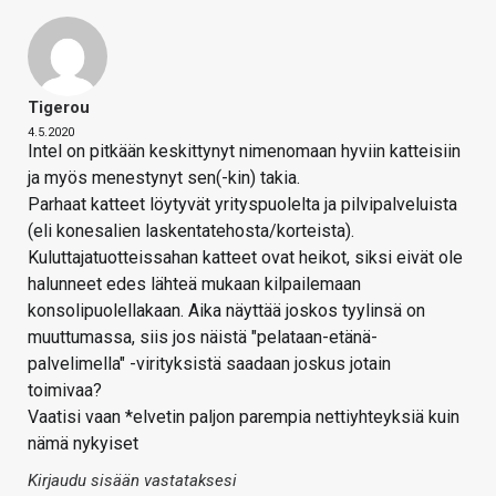
Tigerou
4.5.2020
Intel on pitkään keskittynyt nimenomaan hyviin katteisiin
ja myös menestynyt sen(-kin) takia.
Parhaat katteet löytyvät yrityspuolelta ja pilvipalveluista
(eli konesalien laskentatehosta/korteista).
Kuluttajatuotteissahan katteet ovat heikot, siksi eivät ole
halunneet edes lähteä mukaan kilpailemaan
konsolipuolellakaan. Aika näyttää joskos tyylinsä on
muuttumassa, siis jos näistä "pelataan-etänä-
palvelimella" -virityksistä saadaan joskus jotain
toimivaa?
Vaatisi vaan *elvetin paljon parempia nettiyhteyksiä kuin
nämä nykyiset
Kirjaudu sisään vastataksesi