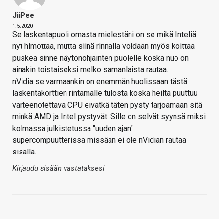
JiiPee
1.5.2020
Se laskentapuoli omasta mielestäni on se mikä Inteliä
nyt himottaa, mutta siinä rinnalla voidaan myös koittaa
puskea sinne näytönohjainten puolelle koska nuo on
ainakin toistaiseksi melko samanlaista rautaa.
nVidia se varmaankin on enemmän huolissaan tästä
laskentakorttien rintamalle tulosta koska heiltä puuttuu
varteenotettava CPU eivätkä täten pysty tarjoamaan sitä
minkä AMD ja Intel pystyvät. Sille on selvät syynsä miksi
kolmassa julkistetussa "uuden ajan"
supercompuutterissa missään ei ole nVidian rautaa
sisällä.
Kirjaudu sisään vastataksesi