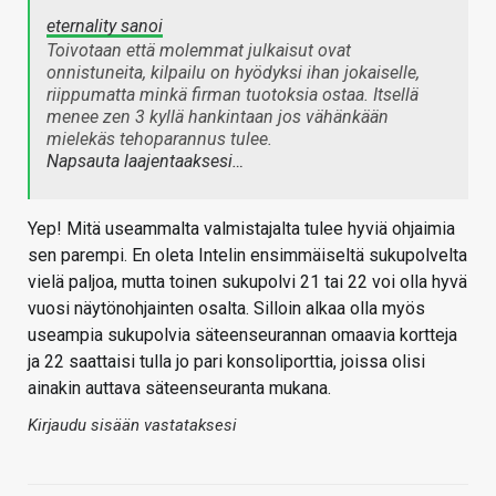
eternality sanoi
Toivotaan että molemmat julkaisut ovat
onnistuneita, kilpailu on hyödyksi ihan jokaiselle,
riippumatta minkä firman tuotoksia ostaa. Itsellä
menee zen 3 kyllä hankintaan jos vähänkään
mielekäs tehoparannus tulee.
Napsauta laajentaaksesi…
Yep! Mitä useammalta valmistajalta tulee hyviä ohjaimia
sen parempi. En oleta Intelin ensimmäiseltä sukupolvelta
vielä paljoa, mutta toinen sukupolvi 21 tai 22 voi olla hyvä
vuosi näytönohjainten osalta. Silloin alkaa olla myös
useampia sukupolvia säteenseurannan omaavia kortteja
ja 22 saattaisi tulla jo pari konsoliporttia, joissa olisi
ainakin auttava säteenseuranta mukana.
Kirjaudu sisään vastataksesi