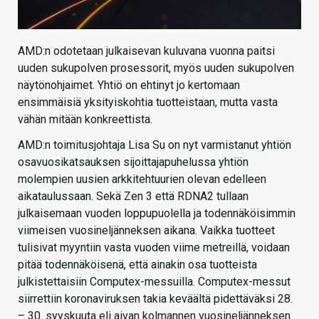
AMD:n odotetaan julkaisevan kuluvana vuonna paitsi
uuden sukupolven prosessorit, myös uuden sukupolven
näytönohjaimet. Yhtiö on ehtinyt jo kertomaan
ensimmäisiä yksityiskohtia tuotteistaan, mutta vasta
vähän mitään konkreettista.
AMD:n toimitusjohtaja Lisa Su on nyt varmistanut yhtiön
osavuosikatsauksen sijoittajapuhelussa yhtiön
molempien uusien arkkitehtuurien olevan edelleen
aikataulussaan. Sekä Zen 3 että RDNA2 tullaan
julkaisemaan vuoden loppupuolella ja todennäköisimmin
viimeisen vuosineljänneksen aikana. Vaikka tuotteet
tulisivat myyntiin vasta vuoden viime metreillä, voidaan
pitää todennäköisenä, että ainakin osa tuotteista
julkistettaisiin Computex-messuilla. Computex-messut
siirrettiin koronaviruksen takia keväältä pidettäväksi 28.
– 30. syyskuuta eli aivan kolmannen vuosineljänneksen