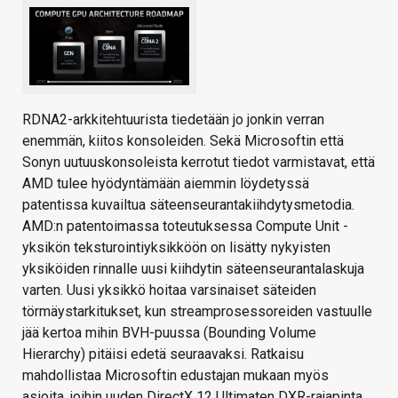
RDNA2-arkkitehtuurista tiedetään jo jonkin verran
enemmän, kiitos konsoleiden. Sekä Microsoftin että
Sonyn uutuuskonsoleista kerrotut tiedot varmistavat, että
AMD tulee hyödyntämään aiemmin löydetyssä
patentissa kuvailtua säteenseurantakiihdytysmetodia.
AMD:n patentoimassa toteutuksessa Compute Unit -
yksikön teksturointiyksikköön on lisätty nykyisten
yksiköiden rinnalle uusi kiihdytin säteenseurantalaskuja
varten. Uusi yksikkö hoitaa varsinaiset säteiden
törmäystarkitukset, kun streamprosessoreiden vastuulle
jää kertoa mihin BVH-puussa (Bounding Volume
Hierarchy) pitäisi edetä seuraavaksi. Ratkaisu
mahdollistaa Microsoftin edustajan mukaan myös
asioita, joihin uuden DirectX 12 Ultimaten DXR-rajapinta