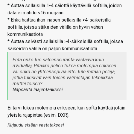
* Auttaa sellaisilla 1-4 säiettä käyttävillä softilla, joiden
data ei mahdu <16 megaan
* Ehkä haittaa ihan inasen sellaisilla >4-säikeisillä
softilla, joissa säikeiden välillä on hyvin vähän
kommunikaatiota
* Auttaa selvästi sellaisilla >4-säikeisillä softilla, joissa
säikeiden välillä on paljon kommunikaatiota
Entä onko tuo säteenseuranta vastaava kuin
nVidialla¿ Pitääkö pelien tukea molempia erikseen
vai onko ne yhteensopivia ettei tule mitään pelejä,
jotka tukisivat vain toisen valmistajan tekniikkaa
muttei toisen?
Napsauta laajentaaksesi…
Ei tarvi tukea molempia erikseen, kun softa käyttää jotain
yleistä rajapintaa (esim. DXR).
Kirjaudu sisään vastataksesi