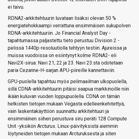
ei taivu.
RDNA2-arkkitehtuurin luvataan lisäksi olevan 50 %
energiatehokkaampi verrattuna ensimmäisen sukupolven
RDNA-arkkitehtuuriin. Jo Financial Analyst Day -
tapahtumassa paljastettu tieto perustuu Division 2 -
pelissä 1440p-resoluutiolla tehtyyn testiin. Ajureissa ja
muissa vuodoissa on esiintynyt kolme RDNA2- eli
Navi2X-sirua: Navi 21, 22 ja 23. Navi 23:sta odotetaan
paria Cezanne-H-sarjan APU-piireille kannettaviin.
GPU-puolella tapahtuu myös pelimaailman ulkopuolella,
sillä CDNA-arkkitehtuurin pitäisi saapua markkinoille niin
ikään kuluvan vuoden loppupuolella. CDNA on tämän
hetkisten tietojen mukaan Vegasta edelleenkehitettyä,
vain laskentakäyttöön suunnattu arkkitehtuuri ja
ensimmäinen siihen perustuva siru peräti 128 Compute
Unit -yksikön Arcturus. Linux-päivityksistä aiemmin
löytyneiden tietojen mukaan Arcturuksesta ja siten