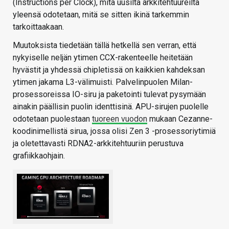
(Instructions per Clock), mitä uusilta arkkitehtuureilta
yleensä odotetaan, mitä se sitten ikinä tarkemmin
tarkoittaakaan.
Muutoksista tiedetään tällä hetkellä sen verran, että
nykyiselle neljän ytimen CCX-rakenteelle heitetään
hyvästit ja yhdessä chipletissä on kaikkien kahdeksan
ytimen jakama L3-välimuisti. Palvelinpuolen Milan-
prosessoreissa IO-siru ja paketointi tulevat pysymään
ainakin päällisin puolin identtisinä. APU-sirujen puolelle
odotetaan puolestaan
tuoreen vuodon
mukaan Cezanne-
koodinimellistä sirua, jossa olisi Zen 3 -prosessoriytimiä
ja oletettavasti RDNA2-arkkitehtuuriin perustuva
grafiikkaohjain.