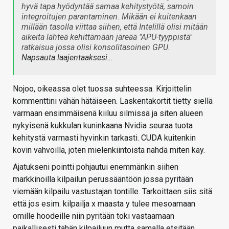
hyvä tapa hyödyntää samaa kehitystyötä, samoin
integroitujen parantaminen. Mikään ei kuitenkaan
millään tasolla viittaa siihen, että Intelillä olisi mitään
aikeita lähteä kehittämään järeää "APU-tyyppistä"
ratkaisua jossa olisi konsolitasoinen GPU.
Napsauta laajentaaksesi…
Nojoo, oikeassa olet tuossa suhteessa. Kirjoittelin
kommenttini vähän hätäiseen. Laskentakortit tietty siellä
varmaan ensimmäisenä kiiluu silmissä ja siten alueen
nykyisenä kukkulan kuninkaana Nvidia seuraa tuota
kehitystä varmasti hyvinkin tarkasti. CUDA kuitenkin
kovin vahvoilla, joten mielenkiintoista nähdä miten käy.
Ajatukseni pointti pohjautui enemmänkin siihen
markkinoilla kilpailun perussääntöön jossa pyritään
viemään kilpailu vastustajan tontille. Tarkoittaen siis sitä
että jos esim. kilpailja x maasta y tulee mesoamaan
omille hoodeille niin pyritään toki vastaamaan
paikallisesti tähän kilpailuun mutta samalla etsitään