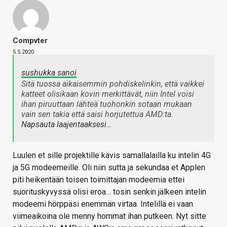
Compvter
5.5.2020
sushukka sanoi
Sitä tuossa aikaisemmin pohdiskelinkin, että vaikkei
katteet olisikaan kovin merkittävät, niin Intel voisi
ihan piruuttaan lähteä tuohonkin sotaan mukaan
vain sen takia että saisi horjutettua AMD:ta.
Napsauta laajentaaksesi…
Luulen et sille projektille kävis samallalailla ku intelin 4G
ja 5G modeemeille. Oli niin sutta ja sekundaa et Applen
piti heikentään toisen toimittajan modeemia ettei
suorituskyvyssä olisi eroa… tosin senkin jälkeen intelin
modeemi hörppäsi enemmän virtaa. Intelillä ei vaan
viimeaikoina ole menny hommat ihan putkeen. Nyt sitte