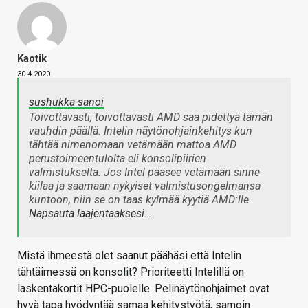
Kaotik
30.4.2020
sushukka sanoi
Toivottavasti, toivottavasti AMD saa pidettyä tämän
vauhdin päällä. Intelin näytönohjainkehitys kun
tähtää nimenomaan vetämään mattoa AMD
perustoimeentulolta eli konsolipiirien
valmistukselta. Jos Intel pääsee vetämään sinne
kiilaa ja saamaan nykyiset valmistusongelmansa
kuntoon, niin se on taas kylmää kyytiä AMD:lle.
Napsauta laajentaaksesi…
Mistä ihmeestä olet saanut päähäsi että Intelin
tähtäimessä on konsolit? Prioriteetti Intelillä on
laskentakortit HPC-puolelle. Pelinäytönohjaimet ovat
hyvä tapa hyödyntää samaa kehitystyötä, samoin