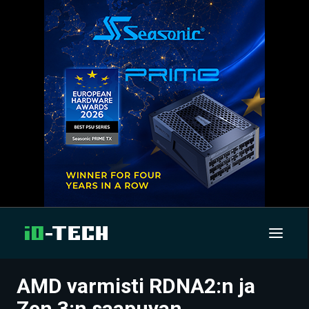
AMD varmisti RDNA2:n ja
UUTISET
Zen 3:n saapuvan