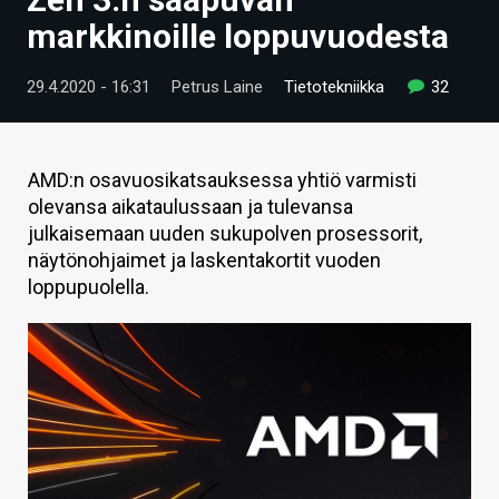
ARTIKKELIT
markkinoille loppuvuodesta
VIDEOT
29.4.2020 - 16:31
Petrus Laine
Tietotekniikka
32
TECHBBS
TIETOA
AMD:n osavuosikatsauksessa yhtiö varmisti
olevansa aikataulussaan ja tulevansa
HINTA.FI
julkaisemaan uuden sukupolven prosessorit,
näytönohjaimet ja laskentakortit vuoden
KAUPPA
loppupuolella.
VAIHDA TEEMA
HAKU