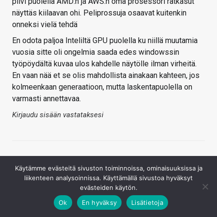
pilvi puolella AMD:n ja AWS:n oma prosessori ratkasut
näyttäs kiilaavan ohi. Peliprossuja osaavat kuitenkin
onneksi vielä tehdä
En odota paljoa Inteliltä GPU puolella ku niillä muutamia
vuosia sitte oli ongelmia saada edes windowssin
työpöydältä kuvaa ulos kahdelle näytölle ilman virheitä.
En vaan nää et se olis mahdollista ainakaan kahteen, jos
kolmeenkaan generaatioon, mutta laskentapuolella on
varmasti annettavaa.
Kirjaudu sisään vastataksesi
Käytämme evästeitä sivuston toiminnoissa, ominaisuuksissa ja
liikenteen analysoinnissa. Käyttämällä sivustoa hyväksyt
evästeiden käytön.
Ok
En hyväksy
Lisätietoja
Lepakomäyrä