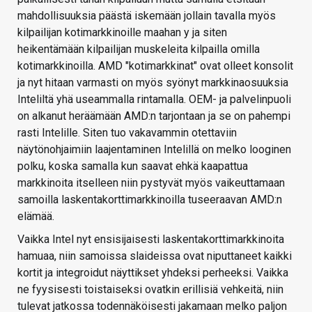
mahdollisuuksia päästä iskemään jollain tavalla myös
kilpailijan kotimarkkinoille maahan y ja siten
heikentämään kilpailijan muskeleita kilpailla omilla
kotimarkkinoilla. AMD "kotimarkkinat" ovat olleet konsolit
ja nyt hitaan varmasti on myös syönyt markkinaosuuksia
Inteliltä yhä useammalla rintamalla. OEM- ja palvelinpuoli
on alkanut heräämään AMD:n tarjontaan ja se on pahempi
rasti Intelille. Siten tuo vakavammin otettaviin
näytönohjaimiin laajentaminen Intelillä on melko looginen
polku, koska samalla kun saavat ehkä kaapattua
markkinoita itselleen niin pystyvät myös vaikeuttamaan
samoilla laskentakorttimarkkinoilla tuseeraavan AMD:n
elämää.
Vaikka Intel nyt ensisijaisesti laskentakorttimarkkinoita
hamuaa, niin samoissa slaideissa ovat niputtaneet kaikki
kortit ja integroidut näyttikset yhdeksi perheeksi. Vaikka
ne fyysisesti toistaiseksi ovatkin erillisiä vehkeitä, niin
tulevat jatkossa todennäköisesti jakamaan melko paljon