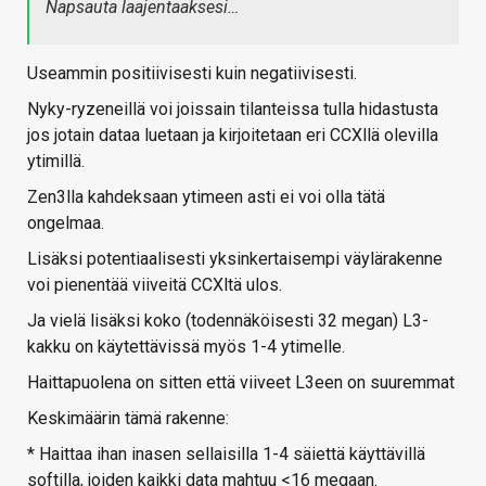
Napsauta laajentaaksesi…
Useammin positiivisesti kuin negatiivisesti.
Nyky-ryzeneillä voi joissain tilanteissa tulla hidastusta
jos jotain dataa luetaan ja kirjoitetaan eri CCXllä olevilla
ytimillä.
Zen3lla kahdeksaan ytimeen asti ei voi olla tätä
ongelmaa.
Lisäksi potentiaalisesti yksinkertaisempi väylärakenne
voi pienentää viiveitä CCXltä ulos.
Ja vielä lisäksi koko (todennäköisesti 32 megan) L3-
kakku on käytettävissä myös 1-4 ytimelle.
Haittapuolena on sitten että viiveet L3een on suuremmat
Keskimäärin tämä rakenne:
* Haittaa ihan inasen sellaisilla 1-4 säiettä käyttävillä
softilla, joiden kaikki data mahtuu <16 megaan.