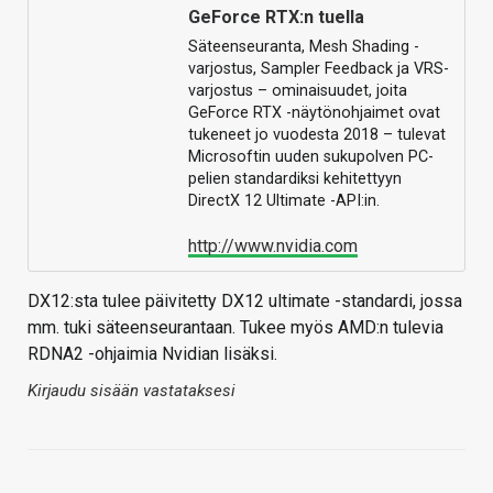
GeForce RTX:n tuella
Säteenseuranta, Mesh Shading -
varjostus, Sampler Feedback ja VRS-
varjostus – ominaisuudet, joita
GeForce RTX -näytönohjaimet ovat
tukeneet jo vuodesta 2018 – tulevat
Microsoftin uuden sukupolven PC-
pelien standardiksi kehitettyyn
DirectX 12 Ultimate -API:in.
http://www.nvidia.com
DX12:sta tulee päivitetty DX12 ultimate -standardi, jossa
mm. tuki säteenseurantaan. Tukee myös AMD:n tulevia
RDNA2 -ohjaimia Nvidian lisäksi.
Kirjaudu sisään vastataksesi