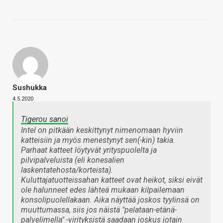
Sushukka
4.5.2020
Tigerou sanoi
Intel on pitkään keskittynyt nimenomaan hyviin
katteisiin ja myös menestynyt sen(-kin) takia.
Parhaat katteet löytyvät yrityspuolelta ja
pilvipalveluista (eli konesalien
laskentatehosta/korteista).
Kuluttajatuotteissahan katteet ovat heikot, siksi eivät
ole halunneet edes lähteä mukaan kilpailemaan
konsolipuolellakaan. Aika näyttää joskos tyylinsä on
muuttumassa, siis jos näistä "pelataan-etänä-
palvelimella" -virityksistä saadaan joskus jotain