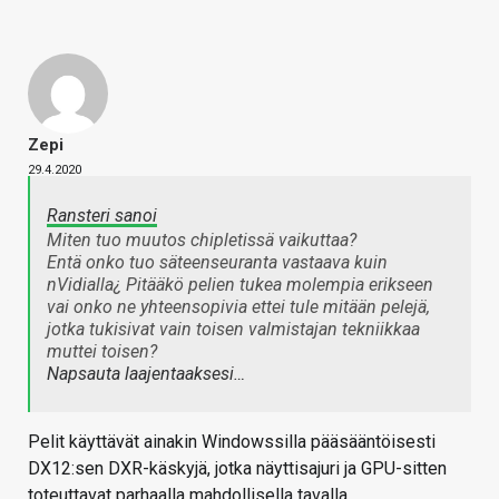
Zepi
29.4.2020
Ransteri sanoi
Miten tuo muutos chipletissä vaikuttaa?
Entä onko tuo säteenseuranta vastaava kuin
nVidialla¿ Pitääkö pelien tukea molempia erikseen
vai onko ne yhteensopivia ettei tule mitään pelejä,
jotka tukisivat vain toisen valmistajan tekniikkaa
muttei toisen?
Napsauta laajentaaksesi…
Pelit käyttävät ainakin Windowssilla pääsääntöisesti
DX12:sen DXR-käskyjä, jotka näyttisajuri ja GPU-sitten
toteuttavat parhaalla mahdollisella tavalla.