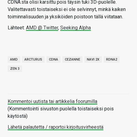
CDNA:sta olisi karsittu pois täysin tuki 3D-puolelle.
Valitettavasti toistaiseksi ei ole selvinnyt, minkä kaiken
toiminnalisuuden ja yksiköiden poistoon tällä viitataan.
Lähteet:
AMD @ Twitter
,
Seeking Alpha
AMD
ARCTURUS
CDNA
CEZANNE
NAVI 2X
RDNA2
ZEN 3
Kommentoi uutista tai artikkelia foorumilla
(Kommentointi sivuston puolella toistaiseksi pois
käytöstä)
Lähetä palautetta / raportoi kirjoitusvirheestä