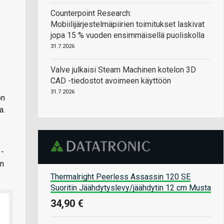
Counterpoint Research:
Mobiilijärjestelmäpiirien toimitukset laskivat
jopa 15 % vuoden ensimmäisellä puoliskolla
31.7.2026
Valve julkaisi Steam Machinen kotelon 3D
CAD -tiedostot avoimeen käyttöön
31.7.2026
on
a.
 -
on
Thermalright Peerless Assassin 120 SE
Suoritin Jäähdytyslevy/jäähdytin 12 cm Musta
34,90 €