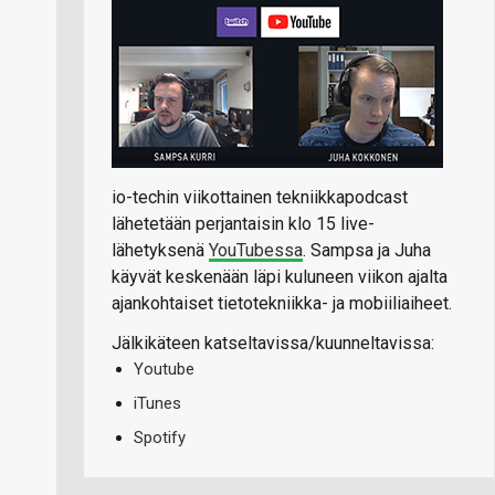
io-techin viikottainen tekniikkapodcast
lähetetään perjantaisin klo 15 live-
lähetyksenä
YouTubessa
. Sampsa ja Juha
käyvät keskenään läpi kuluneen viikon ajalta
ajankohtaiset tietotekniikka- ja mobiiliaiheet.
Jälkikäteen katseltavissa/kuunneltavissa:
Youtube
iTunes
Spotify