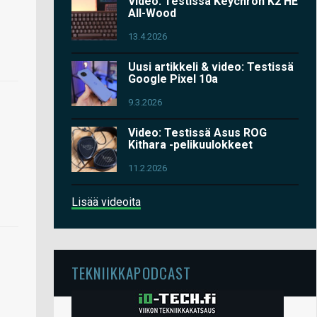
Video: Testissä Keychron K2 HE
All-Wood
13.4.2026
Uusi artikkeli & video: Testissä
Google Pixel 10a
9.3.2026
Video: Testissä Asus ROG
Kithara -pelikuulokkeet
11.2.2026
Lisää videoita
TEKNIIKKAPODCAST