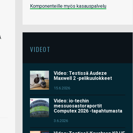
Komponenteille myös kasauspalvelu
.
VIDEOT
Video: Testissä Audeze
Maxwell 2 -pelikuulokkeet
15.6.2026
Video: io-techin
messuosastoraportit
Computex 2026 -tapahtumasta
3.6.2026