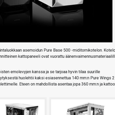
 hintaluokkaan asemoidun Pure Base 500 -miditornikotelon. Kotel
iinnitteinen kattopaneeli ovat vuorattu äänenvaimennusmateriaalill
en emolevyjen kanssa ja se tarjoaa hyvin tilaa suurille
äähdytyksestä huolehtii kaksi esiasennettua 140 mm:n Pure Wings 2
uulettimelle. Eteen on mahdollista asentaa jopa 360 mm:n ja katto