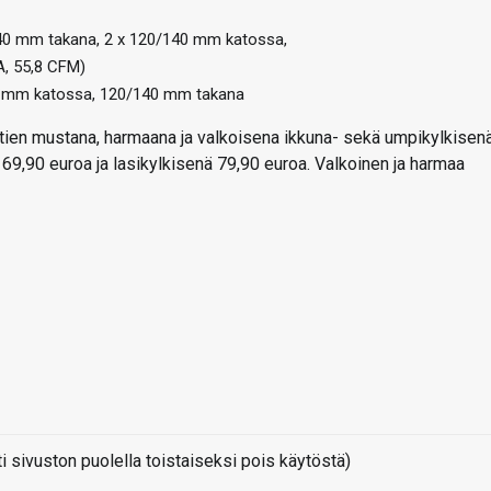
/140 mm takana, 2 x 120/140 mm katossa,
A, 55,8 CFM)
0 mm katossa, 120/140 mm takana
htien mustana, harmaana ja valkoisena ikkuna- sekä umpikylkisenä
69,90 euroa ja lasikylkisenä 79,90 euroa. Valkoinen ja harmaa
sivuston puolella toistaiseksi pois käytöstä)