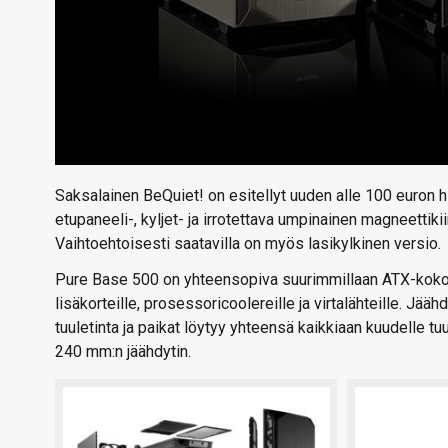
Saksalainen BeQuiet! on esitellyt uuden alle 100 euron
etupaneeli-, kyljet- ja irrotettava umpinainen magneettik
Vaihtoehtoisesti saatavilla on myös lasikylkinen versio.
Pure Base 500 on yhteensopiva suurimmillaan ATX-kokoist
lisäkorteille, prosessoricoolereille ja virtalähteille. J
tuuletinta ja paikat löytyy yhteensä kaikkiaan kuudelle t
240 mm:n jäähdytin.