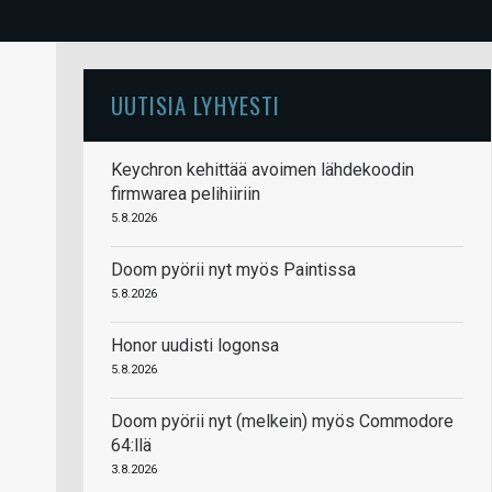
UUTISIA LYHYESTI
Keychron kehittää avoimen lähdekoodin
firmwarea pelihiiriin
5.8.2026
Doom pyörii nyt myös Paintissa
5.8.2026
Honor uudisti logonsa
5.8.2026
Doom pyörii nyt (melkein) myös Commodore
64:llä
3.8.2026