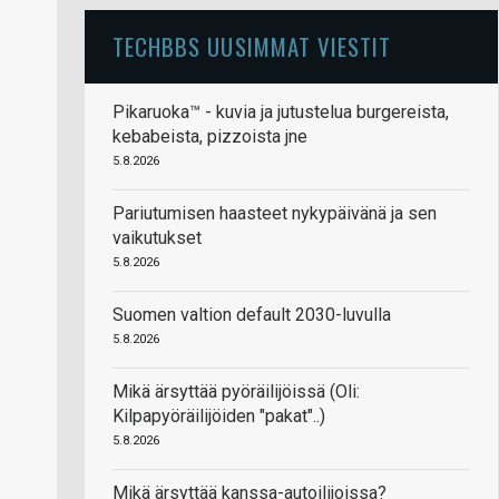
TECHBBS UUSIMMAT VIESTIT
Pikaruoka™ - kuvia ja jutustelua burgereista,
kebabeista, pizzoista jne
5.8.2026
Pariutumisen haasteet nykypäivänä ja sen
vaikutukset
5.8.2026
Suomen valtion default 2030-luvulla
5.8.2026
Mikä ärsyttää pyöräilijöissä (Oli:
Kilpapyöräilijöiden "pakat"..)
5.8.2026
Mikä ärsyttää kanssa-autoilijoissa?