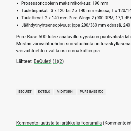
Prosessoricoolerin maksimikorkeus: 190 mm
Tuuletinpaikat: 3 x 120 tai 2 x 140 mm edessä, 1 x 120
Tuulettimet: 2 x 140 mm Pure Wings 2 (900 RPM, 17,1 dB
Jäähdytinyhteensopivuus: jopa 280/360 mm edessä, 24
Pure Base 500 tulee saataville syyskuun puolivälistä lä
Mustan värivaihtoehdon suositushinta on teräskylkisenä 
värivaihtoehto ovat kuusi euroa kalliimpia.
Lähteet:
BeQuiet!
(
1
)(
2
)
BEQUIET
KOTELO
MIDITORNI
PURE BASE 500
Kommentoi uutista tai artikkelia foorumilla
(Kommentointi 