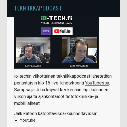
TEKNIIKKAPODCAST
io-techin viikottainen tekniikkapodcast lähetetään
perjantaisin klo 15 live-lähetyksenä
YouTubessa
.
Sampsa ja Juha käyvät keskenään läpi kuluneen
viikon ajalta ajankohtaiset tietotekniikka- ja
mobiiliaiheet.
Jälkikäteen katseltavissa/kuunneltavissa:
Youtube