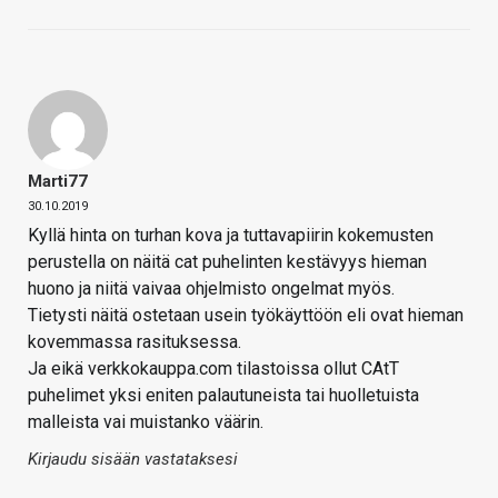
Marti77
30.10.2019
Kyllä hinta on turhan kova ja tuttavapiirin kokemusten
perustella on näitä cat puhelinten kestävyys hieman
huono ja niitä vaivaa ohjelmisto ongelmat myös.
Tietysti näitä ostetaan usein työkäyttöön eli ovat hieman
kovemmassa rasituksessa.
Ja eikä verkkokauppa.com tilastoissa ollut CAtT
puhelimet yksi eniten palautuneista tai huolletuista
malleista vai muistanko väärin.
Kirjaudu sisään vastataksesi