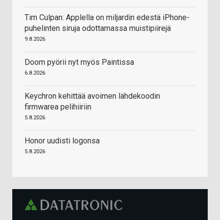
Tim Culpan: Applella on miljardin edestä iPhone-
puhelinten siruja odottamassa muistipiirejä
9.8.2026
Doom pyörii nyt myös Paintissa
6.8.2026
Keychron kehittää avoimen lähdekoodin
firmwarea pelihiiriin
5.8.2026
Honor uudisti logonsa
5.8.2026