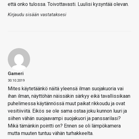
että onko tulossa. Toivottavasti. Luulisi kysyntää olevan.
Kirjaudu sisään vastataksesi
Gameri
30.10.2019
Mites käytetäänkö näitä yleensä ilman suojakuoria vai
ihan ilman, näyttöhän näissäkin särkyy eikä tavallissikaan
puhelimessa käytännössä muut paikat rikkoudu ja ovat
vesitiiviitä. Eikös se ole sama ostaa joku kunnon luuri ja
siihen vähän suojaavampi suojakuori ja panssarilasi?
Mikä tämänkin pointti on? Ennen se oli lämpökamera
mutta muuten tuntuu vähän turhakkeelta.