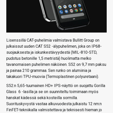
Lisenssillä CAT-puhelimia valmistava Bullitt Group on
julkaissut uuden CAT S52 -älypuhelimen, joka on IP68-
suojauksesta ja iskunkestävyydestä (MIL-810-STD,
pudotus betonille 1,5 metristä) huolimatta melko
tavanomaisen puhelimen näköinen. S52 on 9,7 mm paksu
ja painaa 210 grammaa. Sen runko on alumiinia ja
takakuori TPU-muovia (Termoplastinen polyuretaani).
S52:n 5,65-tuumainen HD+ IPS-näyttö on suojattu Gorilla
Glass 6 -lasilla ja se on suunniteltu toimimaan myös
hanskat kädessä sekä kosteilla sormilla.
Suorituskyvystä vastaa alkuvuodesta julkaistu 12 nm:n
FinFET-tekniikalla valmistettava ja teknisesti hieman jo