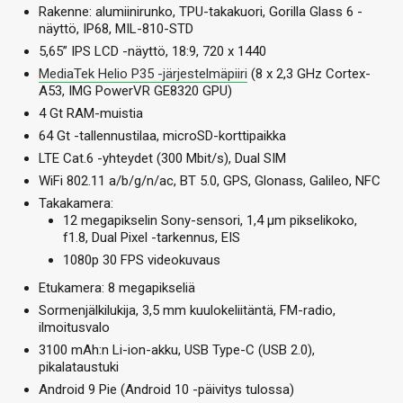
Rakenne: alumiinirunko, TPU-takakuori, Gorilla Glass 6 -
näyttö, IP68, MIL-810-STD
5,65” IPS LCD -näyttö, 18:9, 720 x 1440
MediaTek Helio P35 -järjestelmäpiiri
(8 x 2,3 GHz Cortex-
A53, IMG PowerVR GE8320 GPU)
4 Gt RAM-muistia
64 Gt -tallennustilaa, microSD-korttipaikka
LTE Cat.6 -yhteydet (300 Mbit/s), Dual SIM
WiFi 802.11 a/b/g/n/ac, BT 5.0, GPS, Glonass, Galileo, NFC
Takakamera:
12 megapikselin Sony-sensori, 1,4 µm pikselikoko,
f1.8, Dual Pixel -tarkennus, EIS
1080p 30 FPS videokuvaus
Etukamera: 8 megapikseliä
Sormenjälkilukija, 3,5 mm kuulokeliitäntä, FM-radio,
ilmoitusvalo
3100 mAh:n Li-ion-akku, USB Type-C (USB 2.0),
pikalataustuki
Android 9 Pie (Android 10 -päivitys tulossa)