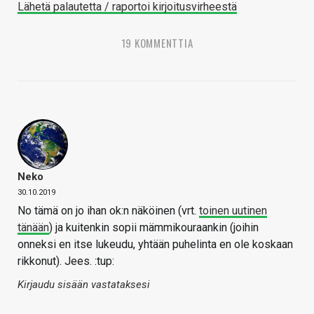
Lähetä palautetta / raportoi kirjoitusvirheestä
19 KOMMENTTIA
Neko
30.10.2019
No tämä on jo ihan ok:n näköinen (vrt.
toinen uutinen
tänään
) ja kuitenkin sopii mämmikouraankin (joihin
onneksi en itse lukeudu, yhtään puhelinta en ole koskaan
rikkonut). Jees. :tup:
Kirjaudu sisään vastataksesi