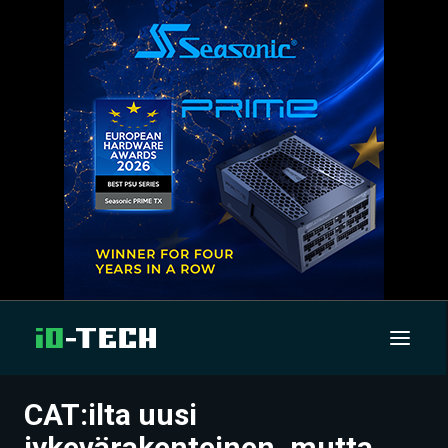
CAT:ilta uusi
UUTISET
jykevärakenteinen, mutta