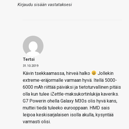
Kirjaudu sisään vastataksesi
Tertsi
31.10.2019
Kävin tsekkaamassa, hirveä halko
Jollekin
extreme-eräjormalle varmaan hyvä. Itellä 5000-
6000 mAh riittää päiväksi ja tietoturvallinen pitäis
olla kun tulee iZettle-maksukortinlukija kaveriks.
G7 Powerin ohella Galaxy M30s olis hyvä kans,
muttei tiedä tuleeko eurooppaan. HMD sais
leipoa keskisarjalaisen isolla akulla, kysyntää
varmasti olisi.