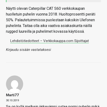
Näytti olevan Caterpillar CAT S60 verkkokaupan
huolletuin puhelin vuonna 2018. Huoltoprosentti peräti
50%. Palautetuimmissa puolestaan kaksikin Ulefonen
puhelinta. Taitaa olla aika vaativa asiakaskunta näillä
rugged luureilla ja puhelimet kovassa käytössä.
Lehdistötiedotteet – Verkkokauppa.com Sijoittajat
Kirjaudu sisään vastataksesi
Marti77
30.10.2019
Se on kyllä melkein järkevämpi ostaa normi puhelin mikä