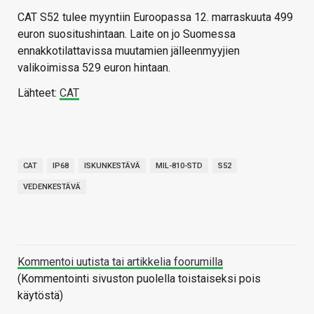
CAT S52 tulee myyntiin Euroopassa 12. marraskuuta 499
euron suositushintaan. Laite on jo Suomessa
ennakkotilattavissa muutamien jälleenmyyjien
valikoimissa 529 euron hintaan.
Lähteet:
CAT
CAT
IP68
ISKUNKESTÄVÄ
MIL-810-STD
S52
VEDENKESTÄVÄ
Kommentoi uutista tai artikkelia foorumilla
(Kommentointi sivuston puolella toistaiseksi pois
käytöstä)