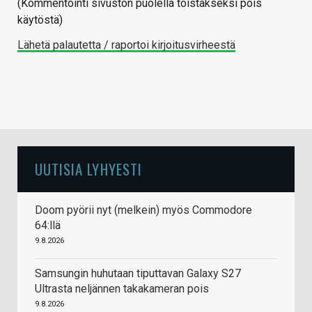
(Kommentointi sivuston puolella toistakseksi pois
käytöstä)
Lähetä palautetta / raportoi kirjoitusvirheestä
UUTISIA LYHYESTI
Doom pyörii nyt (melkein) myös Commodore
64:llä
9.8.2026
Samsungin huhutaan tiputtavan Galaxy S27
Ultrasta neljännen takakameran pois
9.8.2026