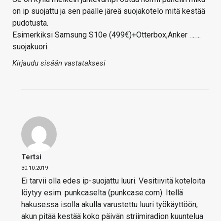
on ip suojattu ja sen päälle järeä suojakotelo mitä kestää
pudotusta.
Esimerkiksi Samsung S10e (499€)+Otterbox,Anker …….
suojakuori.
Kirjaudu sisään vastataksesi
Tertsi
30.10.2019
Ei tarvii olla edes ip-suojattu luuri. Vesitiivitä koteloita
löytyy esim. punkcaselta (punkcase.com). Itellä
hakusessa isolla akulla varustettu luuri työkäyttöön,
akun pitää kestää koko päivän striimiradion kuuntelua