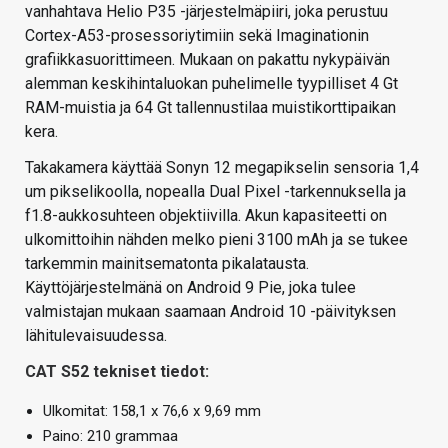
vanhahtava Helio P35 -järjestelmäpiiri, joka perustuu
Cortex-A53-prosessoriytimiin sekä Imaginationin
grafiikkasuorittimeen. Mukaan on pakattu nykypäivän
alemman keskihintaluokan puhelimelle tyypilliset 4 Gt
RAM-muistia ja 64 Gt tallennustilaa muistikorttipaikan
kera.
Takakamera käyttää Sonyn 12 megapikselin sensoria 1,4
um pikselikoolla, nopealla Dual Pixel -tarkennuksella ja
f1.8-aukkosuhteen objektiivilla. Akun kapasiteetti on
ulkomittoihin nähden melko pieni 3100 mAh ja se tukee
tarkemmin mainitsematonta pikalatausta.
Käyttöjärjestelmänä on Android 9 Pie, joka tulee
valmistajan mukaan saamaan Android 10 -päivityksen
lähitulevaisuudessa.
CAT S52 tekniset tiedot:
Ulkomitat: 158,1 x 76,6 x 9,69 mm
Paino: 210 grammaa