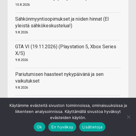
10.8.2026
Sähkönmyyntisopimukset ja niiden hinnat (EI
yleistä sähkökeskustelua!)
9.8.2026
GTA VI (19.11.2026) (Playstation 5, Xbox Series
X/S)
9.8.2026
Pariutumisen haasteet nykypäivänä ja sen
vaikutukset
9.8.2026
Sähköenergian tuotanto, taustatekijät, hintatason
Käytämme evästeitä sivuston toiminnoissa, ominaisuuksissa ja
määräytyminen, yms yleinen keskustelu aiheesta
liikenteen analysoinnissa. Käyttämällä sivustoa hyväksyt
9.8.2026
evästeiden käytön.
Ok
En hyväksy
Lisätietoja
NAS rakentelut