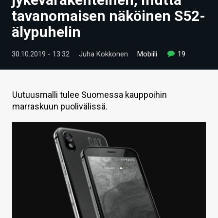
ARTIKKELIT
tavanomaisen näköinen S52-
älypuhelin
VIDEOT
TECHBBS
30.10.2019 - 13:32
Juha Kokkonen
Mobiili
19
TIETOA
HINTA.FI
Uutuusmalli tulee Suomessa kauppoihin
marraskuun puolivälissä.
KAUPPA
VAIHDA TEEMA
HAKU