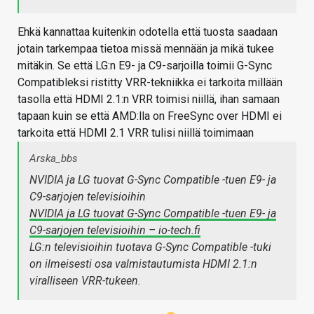
Ehkä kannattaa kuitenkin odotella että tuosta saadaan
jotain tarkempaa tietoa missä mennään ja mikä tukee
mitäkin. Se että LG:n E9- ja C9-sarjoilla toimii G-Sync
Compatibleksi ristitty VRR-tekniikka ei tarkoita millään
tasolla että HDMI 2.1:n VRR toimisi niillä, ihan samaan
tapaan kuin se että AMD:lla on FreeSync over HDMI ei
tarkoita että HDMI 2.1 VRR tulisi niillä toimimaan
Arska_bbs
NVIDIA ja LG tuovat G-Sync Compatible -tuen E9- ja
C9-sarjojen televisioihin
NVIDIA ja LG tuovat G-Sync Compatible -tuen E9- ja
C9-sarjojen televisioihin – io-tech.fi
LG:n televisioihin tuotava G-Sync Compatible -tuki
on ilmeisesti osa valmistautumista HDMI 2.1:n
viralliseen VRR-tukeen.