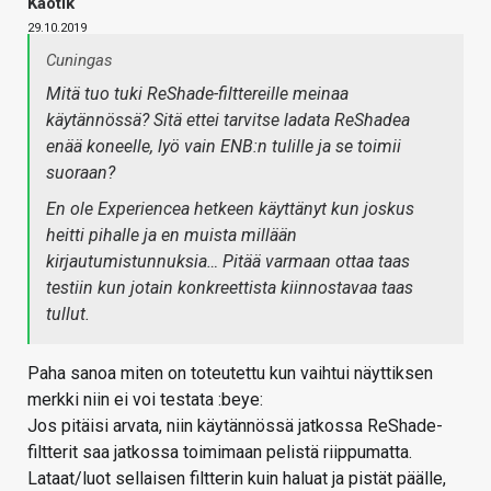
Kaotik
29.10.2019
Cuningas
Mitä tuo tuki ReShade-filttereille meinaa
käytännössä? Sitä ettei tarvitse ladata ReShadea
enää koneelle, lyö vain ENB:n tulille ja se toimii
suoraan?
En ole Experiencea hetkeen käyttänyt kun joskus
heitti pihalle ja en muista millään
kirjautumistunnuksia… Pitää varmaan ottaa taas
testiin kun jotain konkreettista kiinnostavaa taas
tullut.
Paha sanoa miten on toteutettu kun vaihtui näyttiksen
merkki niin ei voi testata :beye:
Jos pitäisi arvata, niin käytännössä jatkossa ReShade-
filtterit saa jatkossa toimimaan pelistä riippumatta.
Lataat/luot sellaisen filtterin kuin haluat ja pistät päälle,