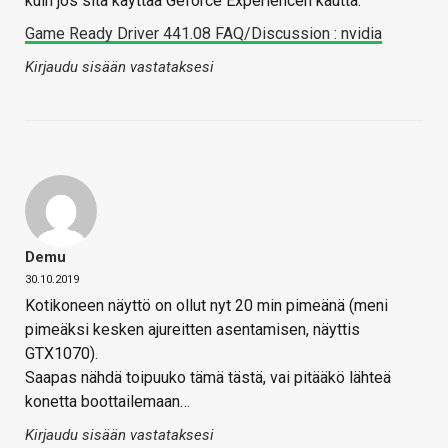
kuin jos sitä käyttää Geforce Experiencen kautta:
Game Ready Driver 441.08 FAQ/Discussion : nvidia
Kirjaudu sisään vastataksesi
Demu
30.10.2019
Kotikoneen näyttö on ollut nyt 20 min pimeänä (meni
pimeäksi kesken ajureitten asentamisen, näyttis
GTX1070).
Saapas nähdä toipuuko tämä tästä, vai pitääkö lähteä
konetta boottailemaan…
Kirjaudu sisään vastataksesi