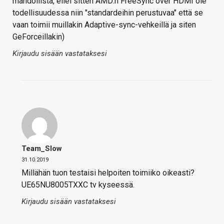
mahdollista, ellei sitten AMD:n FreeSync over HDMI ole
todellisuudessa niin "standardeihin perustuvaa" että se
vaan toimii muillakin Adaptive-sync-vehkeillä ja siten
GeForceillakin)
Kirjaudu sisään vastataksesi
Team_Slow
31.10.2019
Millähän tuon testaisi helpoiten toimiiko oikeasti?
UE65NU8005TXXC tv kyseessä.
Kirjaudu sisään vastataksesi