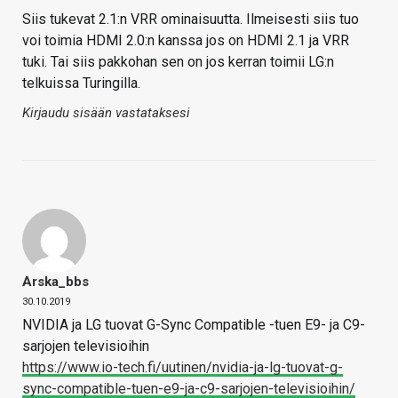
Siis tukevat 2.1:n VRR ominaisuutta. Ilmeisesti siis tuo
voi toimia HDMI 2.0:n kanssa jos on HDMI 2.1 ja VRR
tuki. Tai siis pakkohan sen on jos kerran toimii LG:n
telkuissa Turingilla.
Kirjaudu sisään vastataksesi
Arska_bbs
30.10.2019
NVIDIA ja LG tuovat G-Sync Compatible -tuen E9- ja C9-
sarjojen televisioihin
https://www.io-tech.fi/uutinen/nvidia-ja-lg-tuovat-g-
sync-compatible-tuen-e9-ja-c9-sarjojen-televisioihin/