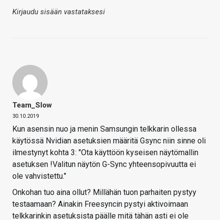
Kirjaudu sisään vastataksesi
Team_Slow
30.10.2019
Kun asensin nuo ja menin Samsungin telkkarin ollessa
käytössä Nvidian asetuksien määritä Gsync niin sinne oli
ilmestynyt kohta 3: "Ota käyttöön kyseisen näytömallin
asetuksen !Valitun näytön G-Sync yhteensopivuutta ei
ole vahvistettu."
Onkohan tuo aina ollut? Millähän tuon parhaiten pystyy
testaamaan? Ainakin Freesyncin pystyi aktivoimaan
telkkarinkin asetuksista päälle mitä tähän asti ei ole