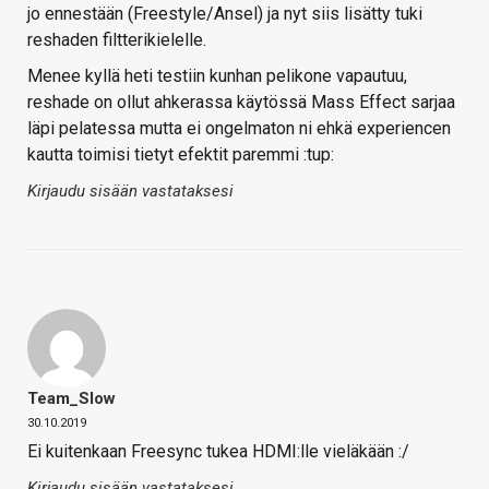
jo ennestään (Freestyle/Ansel) ja nyt siis lisätty tuki
reshaden filtterikielelle.
Menee kyllä heti testiin kunhan pelikone vapautuu,
reshade on ollut ahkerassa käytössä Mass Effect sarjaa
läpi pelatessa mutta ei ongelmaton ni ehkä experiencen
kautta toimisi tietyt efektit paremmi :tup:
Kirjaudu sisään vastataksesi
Team_Slow
30.10.2019
Ei kuitenkaan Freesync tukea HDMI:lle vieläkään :/
Kirjaudu sisään vastataksesi