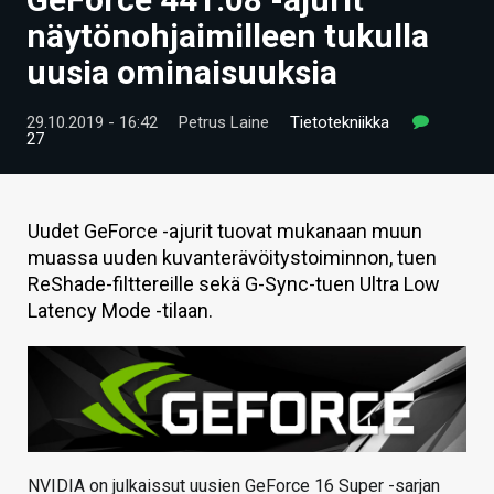
ARTIKKELIT
näytönohjaimilleen tukulla
uusia ominaisuuksia
VIDEOT
TECHBBS
29.10.2019 - 16:42
Petrus Laine
Tietotekniikka
27
TIETOA
HINTA.FI
Uudet GeForce -ajurit tuovat mukanaan muun
muassa uuden kuvanterävöitystoiminnon, tuen
KAUPPA
ReShade-filttereille sekä G-Sync-tuen Ultra Low
VAIHDA TEEMA
Latency Mode -tilaan.
HAKU
NVIDIA on julkaissut uusien GeForce 16 Super -sarjan