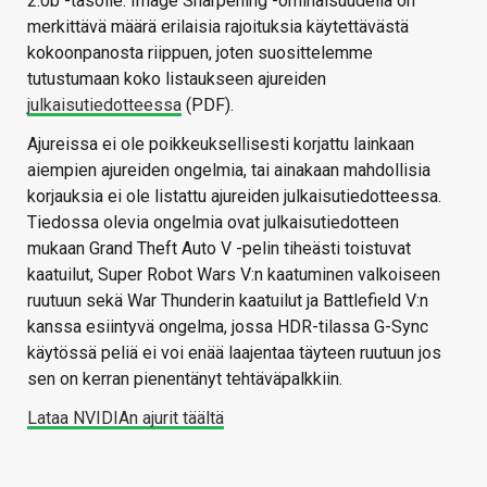
2.0b -tasolle. Image Sharpening -ominaisuudella on
merkittävä määrä erilaisia rajoituksia käytettävästä
kokoonpanosta riippuen, joten suosittelemme
tutustumaan koko listaukseen ajureiden
julkaisutiedotteessa
(PDF).
Ajureissa ei ole poikkeuksellisesti korjattu lainkaan
aiempien ajureiden ongelmia, tai ainakaan mahdollisia
korjauksia ei ole listattu ajureiden julkaisutiedotteessa.
Tiedossa olevia ongelmia ovat julkaisutiedotteen
mukaan Grand Theft Auto V -pelin tiheästi toistuvat
kaatuilut, Super Robot Wars V:n kaatuminen valkoiseen
ruutuun sekä War Thunderin kaatuilut ja Battlefield V:n
kanssa esiintyvä ongelma, jossa HDR-tilassa G-Sync
käytössä peliä ei voi enää laajentaa täyteen ruutuun jos
sen on kerran pienentänyt tehtäväpalkkiin.
Lataa NVIDIAn ajurit täältä