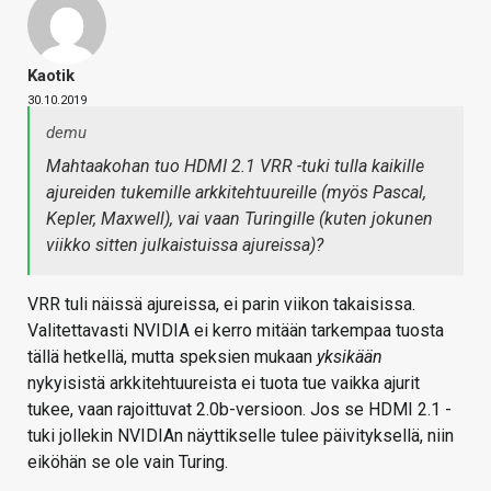
Kaotik
30.10.2019
demu
Mahtaakohan tuo HDMI 2.1 VRR -tuki tulla kaikille
ajureiden tukemille arkkitehtuureille (myös Pascal,
Kepler, Maxwell), vai vaan Turingille (kuten jokunen
viikko sitten julkaistuissa ajureissa)?
VRR tuli näissä ajureissa, ei parin viikon takaisissa.
Valitettavasti NVIDIA ei kerro mitään tarkempaa tuosta
tällä hetkellä, mutta speksien mukaan
yksikään
nykyisistä arkkitehtuureista ei tuota tue vaikka ajurit
tukee, vaan rajoittuvat 2.0b-versioon. Jos se HDMI 2.1 -
tuki jollekin NVIDIAn näyttikselle tulee päivityksellä, niin
eiköhän se ole vain Turing.