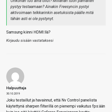
Onkohan tuo aina ollut? Millähän tuon parhaiten
pystyy testaamaan? Ainakin Freesyncin pystyi
aktivoimaan telkkarinkin asetuksista päälle mitä
tähän asti ei ole pystynyt.
Samsung kiinni HDMI:llä?
Kirjaudu sisään vastataksesi
Halpuuttaja
30.10.2019
Joku testaillut ja havainnut, että Nv Control panelista
käytettynä sharpen filterillä on pienempi vaikutus fps:ään