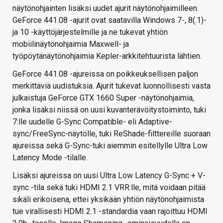
näytönohjainten lisäksi uudet ajurit näytönohjaimilleen.
GeForce 441.08 -ajurit ovat saatavilla Windows 7-, 8(.1)-
ja 10 -käyttöjärjestelmille ja ne tukevat yhtiön
mobiilinäytönohjaimia Maxwell- ja
työpöytänäytönohjaimia Kepler-arkkitehtuurista lähtien.
GeForce 441.08 -ajureissa on poikkeuksellisen paljon
merkittäviä uudistuksia. Ajurit tukevat luonnollisesti vasta
julkaistuja GeForce GTX 1660 Super -näytönohjaimia,
jonka lisäksi niissä on uusi kuvanterävöitystoiminto, tuki
7:lle uudelle G-Sync Compatible- eli Adaptive-
sync/FreeSync-näytölle, tuki ReShade-filttereille suoraan
ajureissa sekä G-Sync-tuki aiemmin esitellylle Ultra Low
Latency Mode -tilalle.
Lisäksi ajureissa on uusi Ultra Low Latency G-Sync + V-
sync -tila sekä tuki HDMI 2.1 VRR:lle, mitä voidaan pitää
sikäli erikoisena, ettei yksikään yhtiön näytönohjaimista
tue virallisesti HDMI 2.1 -standardia vaan rajoittuu HDMI