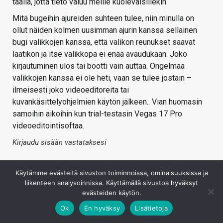
täällä, jotta tieto valuu meille kuolevaisillekin.
Mitä bugeihin ajureiden suhteen tulee, niin minulla on
ollut näiden kolmen uusimman ajurin kanssa sellainen
bugi valikkojen kanssa, että valikon reunukset saavat
laatikon ja itse valikkopa ei enää avaudukaan. Joko
kirjautuminen ulos tai bootti vain auttaa. Ongelmaa
valikkojen kanssa ei ole heti, vaan se tulee jostain –
ilmeisesti joko videoeditoreita tai
kuvankäsittelyohjelmien käytön jälkeen.. Vian huomasin
samoihin aikoihin kun trial-testasin Vegas 17 Pro
videoeditointisoftaa.
Kirjaudu sisään vastataksesi
Käytämme evästeitä sivuston toiminnoissa, ominaisuuksissa ja
liikenteen analysoinnissa. Käyttämällä sivustoa hyväksyt
evästeiden käytön.
Ok
En hyväksy
Lisätietoja