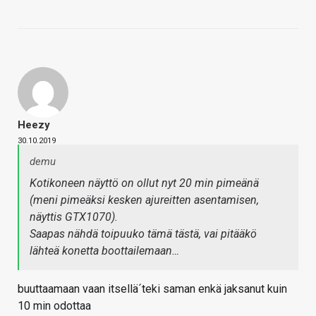
Heezy
30.10.2019
demu
Kotikoneen näyttö on ollut nyt 20 min pimeänä
(meni pimeäksi kesken ajureitten asentamisen,
näyttis GTX1070).
Saapas nähdä toipuuko tämä tästä, vai pitääkö
lähteä konetta boottailemaan…
buuttaamaan vaan itsellä´teki saman enkä jaksanut kuin
10 min odottaa