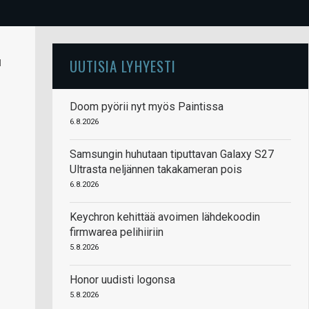
u
UUTISIA LYHYESTI
Doom pyörii nyt myös Paintissa
6.8.2026
Samsungin huhutaan tiputtavan Galaxy S27
Ultrasta neljännen takakameran pois
6.8.2026
Keychron kehittää avoimen lähdekoodin
firmwarea pelihiiriin
5.8.2026
Honor uudisti logonsa
5.8.2026