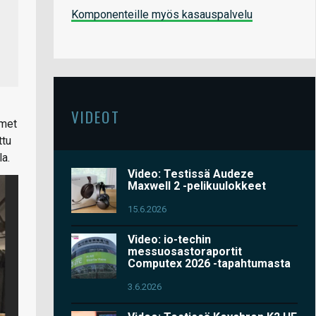
Komponenteille myös kasauspalvelu
VIDEOT
imet
ttu
la.
Video: Testissä Audeze
Maxwell 2 -pelikuulokkeet
15.6.2026
Video: io-techin
messuosastoraportit
Computex 2026 -tapahtumasta
3.6.2026