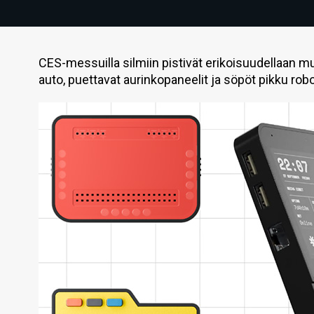
CES-messuilla silmiin pistivät erikoisuudellaan 
auto, puettavat aurinkopaneelit ja söpöt pikku robo