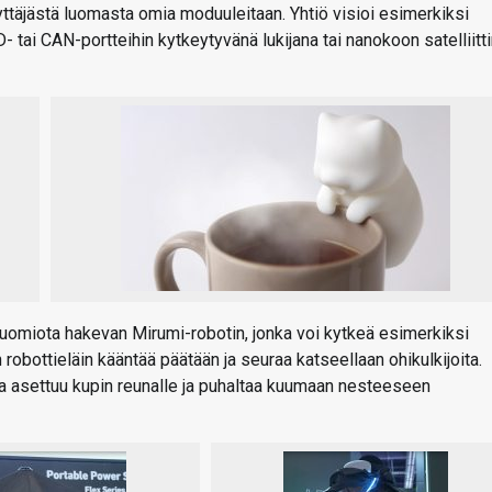
täjästä luomasta omia moduuleitaan. Yhtiö visioi esimerkiksi
 tai CAN-portteihin kytkeytyvänä lukijana tai nanokoon satelliitt
uomiota hakevan Mirumi-robotin, jonka voi kytkeä esimerkiksi
 robottieläin kääntää päätään ja seuraa katseellaan ohikulkijoita.
ka asettuu kupin reunalle ja puhaltaa kuumaan nesteeseen