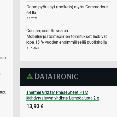
Doom pyörii nyt (melkein) myös Commodore
64:llä
3.8.2026
Counterpoint Research:
Mobiilijärjestelmäpiirien toimitukset laskivat
jopa 15 % vuoden ensimmäisellä puoliskolla
31.7.2026
seen
a
nux.
Thermal Grizzly PhaseSheet PTM
jäähdytyslevyn yhdiste Lämpöalusta 2 g
13,90 €