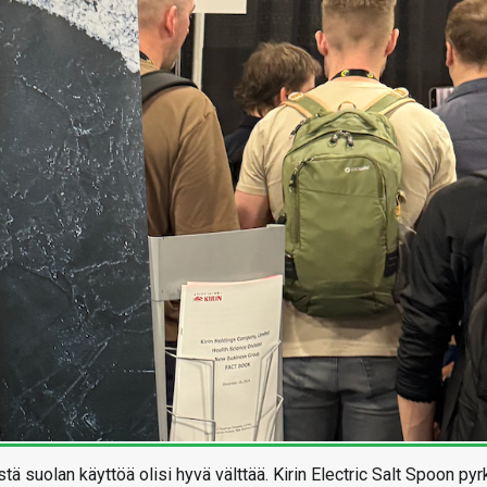
tä suolan käyttöä olisi hyvä välttää. Kirin Electric Salt Spoon pyrk