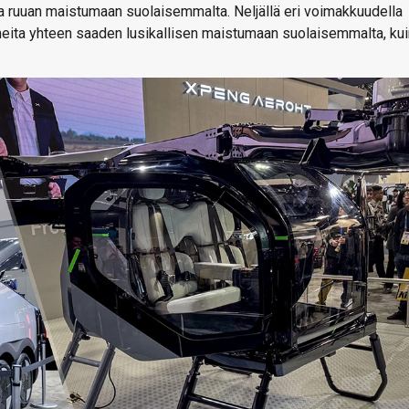
aa ruuan maistumaan suolaisemmalta. Neljällä eri voimakkuudella
omeita yhteen saaden lusikallisen maistumaan suolaisemmalta, kui