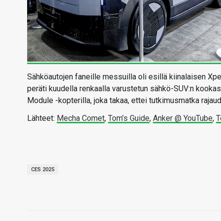
Sähköautojen faneille messuilla oli esillä kiinalaisen Xp
peräti kuudella renkaalla varustetun sähkö-SUV:n kookas
Module -kopterilla, joka takaa, ettei tutkimusmatka rajau
Lähteet:
Mecha Comet
,
Tom’s Guide
,
Anker @ YouTube
,
T
CES 2025