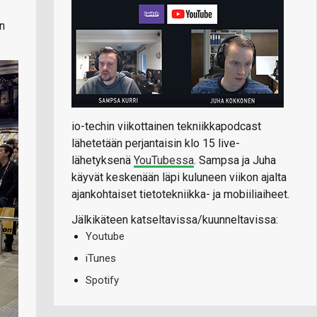
n
io-techin viikottainen tekniikkapodcast
lähetetään perjantaisin klo 15 live-
lähetyksenä
YouTubessa
. Sampsa ja Juha
käyvät keskenään läpi kuluneen viikon ajalta
ajankohtaiset tietotekniikka- ja mobiiliaiheet.
Jälkikäteen katseltavissa/kuunneltavissa:
Youtube
iTunes
Spotify