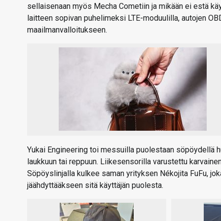
sellaisenaan myös Mecha Cometiin ja mikään ei estä käyt
laitteen sopivan puhelimeksi LTE-moduulilla, autojen OBD-
maailmanvalloitukseen.
Yukai Engineering toi messuilla puolestaan söpöydellä h
laukkuun tai reppuun. Liikesensorilla varustettu karvainen
Söpöyslinjalla kulkee saman yrityksen Nékojita FuFu, jo
jäähdyttääkseen sitä käyttäjän puolesta.