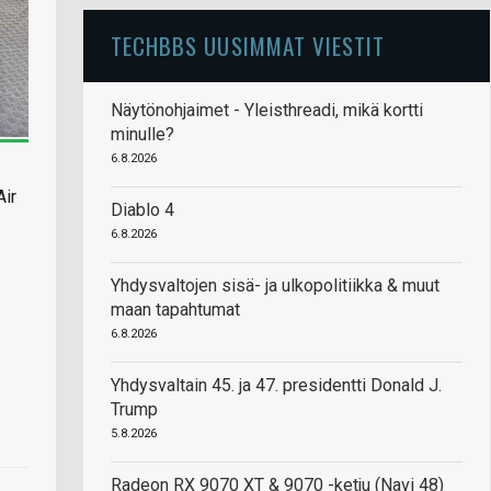
TECHBBS UUSIMMAT VIESTIT
Näytönohjaimet - Yleisthreadi, mikä kortti
minulle?
6.8.2026
Air
Diablo 4
6.8.2026
Yhdysvaltojen sisä- ja ulkopolitiikka & muut
maan tapahtumat
6.8.2026
Yhdysvaltain 45. ja 47. presidentti Donald J.
Trump
5.8.2026
Radeon RX 9070 XT & 9070 -ketju (Navi 48)