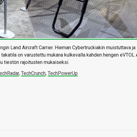
engin Land Aircraft Carrier. Hieman Cybertruckiakin muistuttava ja
 takatila on varustettu mukana kulkevalla kahden hengen eVTOL 
du tiestön rajoitusten mukaiseksi.
echRadar
,
TechCrunch
,
TechPowerUp