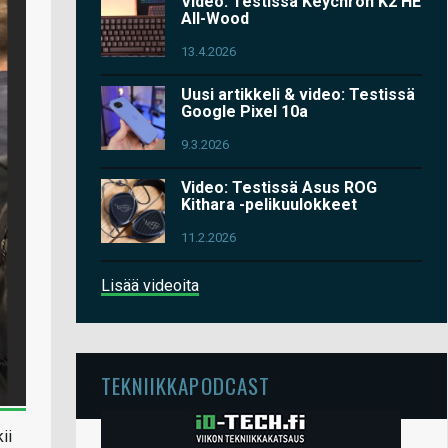
Video: Testissä Keychron K2 HE
All-Wood
13.4.2026
Uusi artikkeli & video: Testissä
Google Pixel 10a
9.3.2026
Video: Testissä Asus ROG
Kithara -pelikuulokkeet
11.2.2026
Lisää videoita
TEKNIIKKAPODCAST
ii