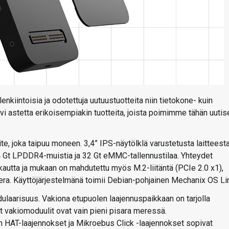
enkiintoisia ja odotettuja uutuustuotteita niin tietokone- kuin
ivi astetta erikoisempiakin tuotteita, joista poimimme tähän uuti
e, joka taipuu moneen. 3,4” IPS-näytölklä varustetusta laitteest
 4 Gt LPDDR4-muistia ja 32 Gt eMMC-tallennustilaa. Yhteydet
n kautta ja mukaan on mahdutettu myös M.2-liitäntä (PCIe 2.0 x1),
era. Käyttöjärjestelmänä toimii Debian-pohjainen Mechanix OS Li
dulaarisuus. Vakiona etupuolen laajennuspaikkaan on tarjolla
vakiomoduulit ovat vain pieni pisara meressä.
 HAT-laajennokset ja Mikroebus Click -laajennokset sopivat