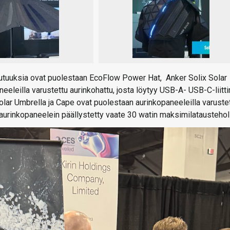
ia uutuuksia ovat puolestaan EcoFlow Power Hat, Anker Solix Solar
neeleilla varustettu aurinkohattu, josta löytyy USB-A- USB-C-liitt
Solar Umbrella ja Cape ovat puolestaan aurinkopaneeleilla varuste
a aurinkopaneelein päällystetty vaate 30 watin maksimilataustehol