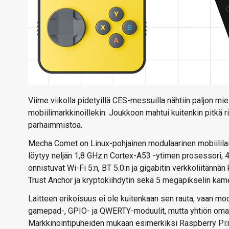
Viime viikolla pidetyillä CES-messuilla nähtiin paljon miel
mobiilimarkkinoillekin. Joukkoon mahtui kuitenkin pitkä r
parhaimmistoa.
Mecha Comet on Linux-pohjainen modulaarinen mobiililait
löytyy neljän 1,8 GHz:n Cortex-A53 -ytimen prosessori,
onnistuvat Wi-Fi 5:n, BT 5.0:n ja gigabitin verkkoliitännä
Trust Anchor ja kryptokiihdytin sekä 5 megapikselin kam
Laitteen erikoisuus ei ole kuitenkaan sen rauta, vaan mo
gamepad-, GPIO- ja QWERTY-moduulit, mutta yhtiön omat 
Markkinointipuheiden mukaan esimerkiksi Raspberry Pi:n