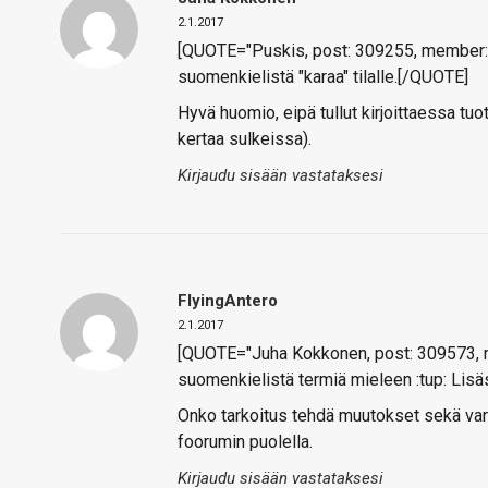
2.1.2017
[QUOTE="Puskis, post: 309255, member: 2
suomenkielistä "karaa" tilalle.[/QUOTE]
Hyvä huomio, eipä tullut kirjoittaessa tuo
kertaa sulkeissa).
Kirjaudu sisään vastataksesi
FlyingAntero
2.1.2017
[QUOTE="Juha Kokkonen, post: 309573, me
suomenkielistä termiä mieleen :tup: Lisäs
Onko tarkoitus tehdä muutokset sekä vars
foorumin puolella.
Kirjaudu sisään vastataksesi