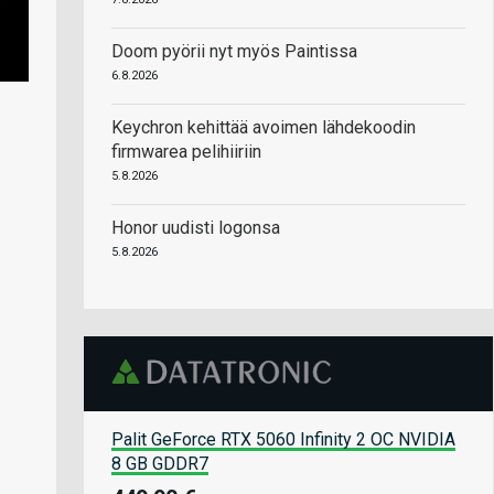
Doom pyörii nyt myös Paintissa
6.8.2026
Keychron kehittää avoimen lähdekoodin
firmwarea pelihiiriin
5.8.2026
Honor uudisti logonsa
5.8.2026
Palit GeForce RTX 5060 Infinity 2 OC NVIDIA
8 GB GDDR7