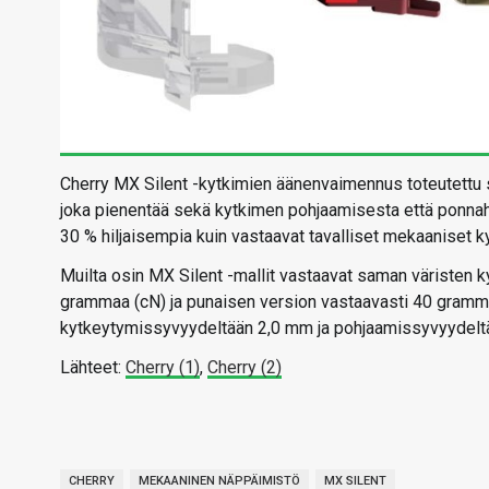
Cherry MX Silent -kytkimien äänenvaimennus toteutettu 
joka pienentää sekä kytkimen pohjaamisesta että ponnah
30 % hiljaisempia kuin vastaavat tavalliset mekaaniset k
Muilta osin MX Silent -mallit vastaavat saman väristen 
grammaa (cN) ja punaisen version vastaavasti 40 gramma
kytkeytymissyvyydeltään 2,0 mm ja pohjaamissyvyydelt
Lähteet:
Cherry (1)
,
Cherry (2)
CHERRY
MEKAANINEN NÄPPÄIMISTÖ
MX SILENT