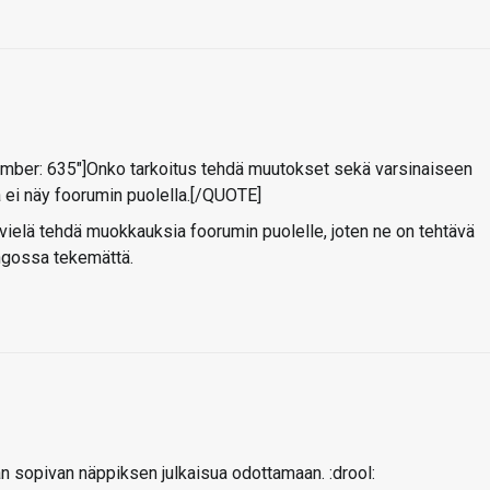
mber: 635"]Onko tarkoitus tehdä muutokset sekä varsinaiseen
a ei näy foorumin puolella.[/QUOTE]
a vielä tehdä muokkauksia foorumin puolelle, joten ne on tehtävä
hingossa tekemättä.
n sopivan näppiksen julkaisua odottamaan. :drool: