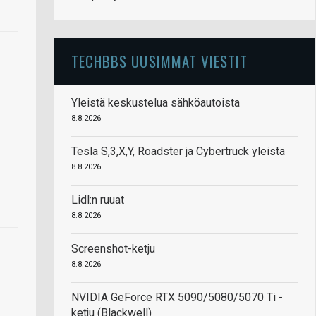
TECHBBS UUSIMMAT VIESTIT
Yleistä keskustelua sähköautoista
8.8.2026
Tesla S,3,X,Y, Roadster ja Cybertruck yleistä
8.8.2026
Lidl:n ruuat
8.8.2026
Screenshot-ketju
8.8.2026
NVIDIA GeForce RTX 5090/5080/5070 Ti -
ketju (Blackwell)