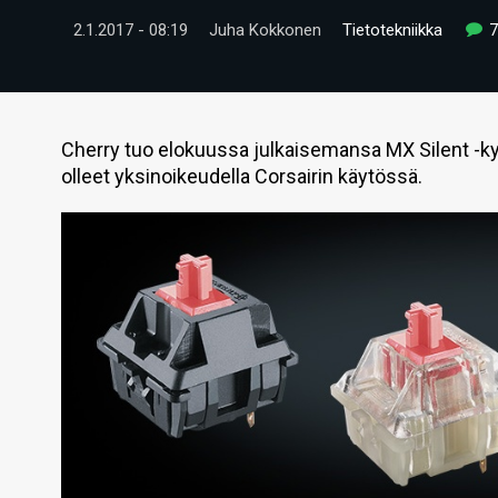
2.1.2017 - 08:19
Juha Kokkonen
Tietotekniikka
Cherry tuo elokuussa julkaisemansa MX Silent -kyt
olleet yksinoikeudella Corsairin käytössä.