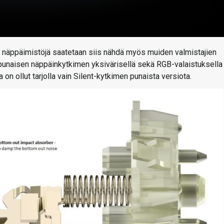
ja näppäimistöjä saatetaan siis nähdä myös muiden valmistajien
ä punaisen näppäinkytkimen yksivärisellä sekä RGB-valaistuksella
on ollut tarjolla vain Silent-kytkimen punaista versiota.