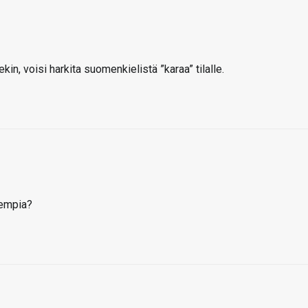
in, voisi harkita suomenkielistä ”karaa” tilalle.
sempia?