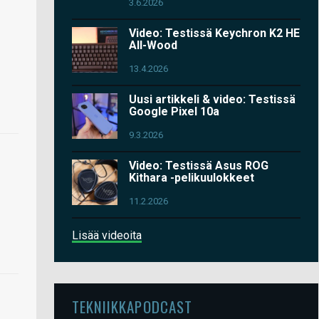
3.6.2026
Video: Testissä Keychron K2 HE
All-Wood
13.4.2026
Uusi artikkeli & video: Testissä
Google Pixel 10a
9.3.2026
Video: Testissä Asus ROG
Kithara -pelikuulokkeet
11.2.2026
Lisää videoita
TEKNIIKKAPODCAST