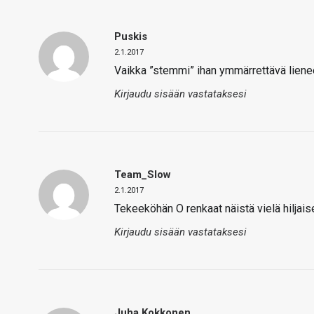
Puskis
2.1.2017
Vaikka ”stemmi” ihan ymmärrettävä lieneek
Kirjaudu sisään vastataksesi
Team_Slow
2.1.2017
Tekeeköhän O renkaat näistä vielä hiljai
Kirjaudu sisään vastataksesi
Juha Kokkonen