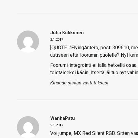
Juha Kokkonen
2.1.2017
[QUOTE="FlyingAntero, post: 309610, me
uutiseen että foorumin puolelle? Nyt kar
Foorumi-integrointi ei tällä hetkellä osa
toistaiseksi käsin. Itseltä jäi tuo nyt va
Kirjaudu sisään vastataksesi
WanhaPatu
2.1.2017
Voi jumpe, MX Red Silent RGB. Sitten vaa