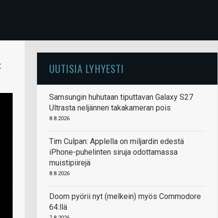
t
UUTISIA LYHYESTI
Samsungin huhutaan tiputtavan Galaxy S27
Ultrasta neljännen takakameran pois
8.8.2026
Tim Culpan: Applella on miljardin edestä
iPhone-puhelinten siruja odottamassa
muistipiirejä
8.8.2026
Doom pyörii nyt (melkein) myös Commodore
64:llä
7.8.2026