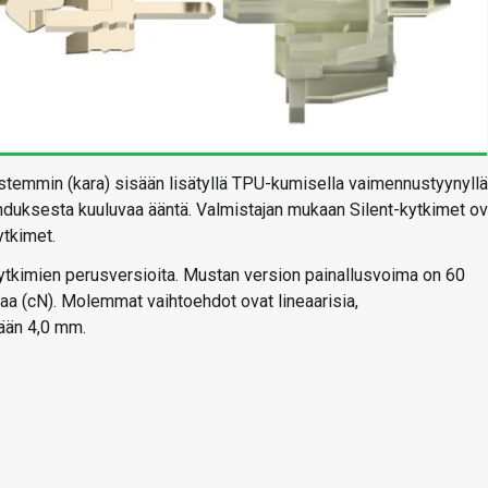
stemmin (kara) sisään lisätyllä TPU-kumisella vaimennustyynyllä
duksesta kuuluvaa ääntä. Valmistajan mukaan Silent-kytkimet ov
ytkimet.
kytkimien perusversioita. Mustan version painallusvoima on 60
a (cN). Molemmat vaihtoehdot ovat lineaarisia,
ään 4,0 mm.