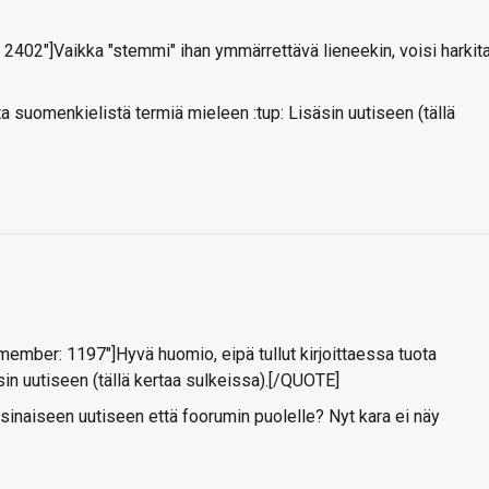
402"]Vaikka "stemmi" ihan ymmärrettävä lieneekin, voisi harkit
ta suomenkielistä termiä mieleen :tup: Lisäsin uutiseen (tällä
mber: 1197"]Hyvä huomio, eipä tullut kirjoittaessa tuota
in uutiseen (tällä kertaa sulkeissa).[/QUOTE]
inaiseen uutiseen että foorumin puolelle? Nyt kara ei näy