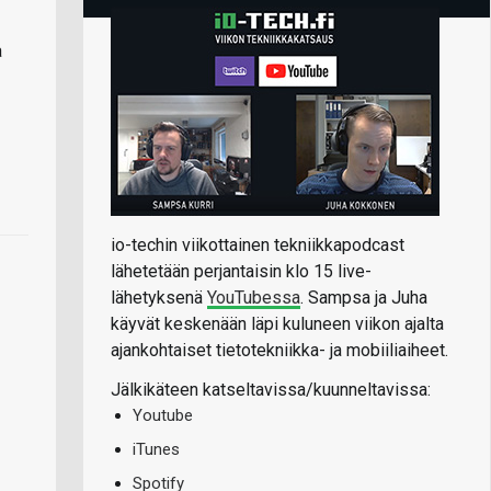
a
io-techin viikottainen tekniikkapodcast
lähetetään perjantaisin klo 15 live-
lähetyksenä
YouTubessa
. Sampsa ja Juha
käyvät keskenään läpi kuluneen viikon ajalta
ajankohtaiset tietotekniikka- ja mobiiliaiheet.
Jälkikäteen katseltavissa/kuunneltavissa:
Youtube
iTunes
Spotify