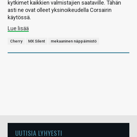
kytkimet kaikkien valmistajien saataville. Tähän
asti ne ovat olleet yksinoikeudella Corsairin
käytössä.
Lue lisää
Cherry
MX Silent
mekaaninen näppäimistö
UUTISIA LYHYESTI