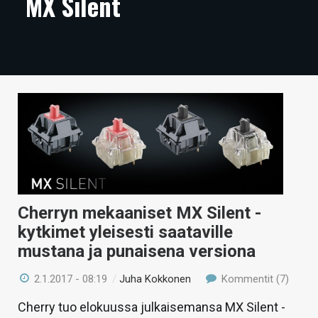
MX Silent
ARTIKKELIT
VIDEOT
TECHBBS
TIETOA
HINTA.FI
KAUPPA
VAIHDA TEEMA
Cherryn mekaaniset MX Silent -
kytkimet yleisesti saataville
mustana ja punaisena versiona
HAKU
2.1.2017 - 08:19
/
Juha Kokkonen
Kommentit (7)
Cherry tuo elokuussa julkaisemansa MX Silent -