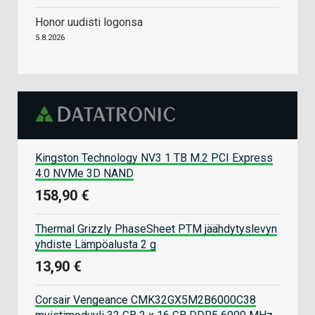
Honor uudisti logonsa
5.8.2026
Kingston Technology NV3 1 TB M.2 PCI Express
4.0 NVMe 3D NAND
158,90 €
Thermal Grizzly PhaseSheet PTM jäähdytyslevyn
yhdiste Lämpöalusta 2 g
13,90 €
Corsair Vengeance CMK32GX5M2B6000C38