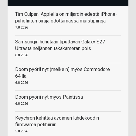
Tim Culpan: Applella on miljardin edestä iPhone-
puhelinten siruja odottamassa muistipiirejä
7.8.2026
Samsungin huhutaan tiputtavan Galaxy S27
Ultrasta neljännen takakameran pois
6.8.2026
Doom pyörii nyt (melkein) myös Commodore
64:llä
6.8.2026
Doom pyörii nyt myös Paintissa
6.8.2026
Keychron kehittää avoimen lähdekoodin
firmwarea pelihiiriin
5.8.2026