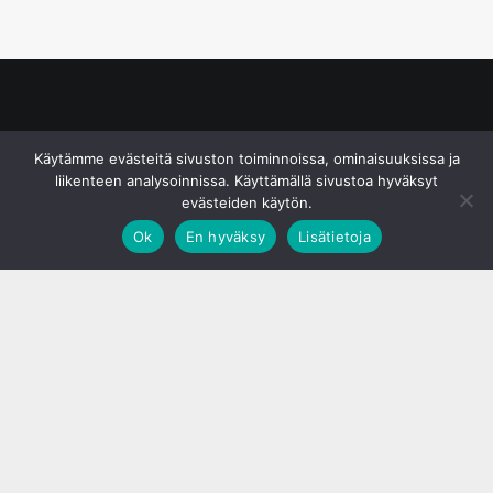
© S&J Media Oy
Käytämme evästeitä sivuston toiminnoissa, ominaisuuksissa ja
liikenteen analysoinnissa. Käyttämällä sivustoa hyväksyt
evästeiden käytön.
Ok
En hyväksy
Lisätietoja
;