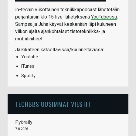
io-techin viikottainen tekniikkapodcast lähetetään
perjantaisin klo 15 live-lähetyksenä
YouTubessa
.
Sampsa ja Juha käyvät keskenään läpi kuluneen
viikon ajalta ajankohtaiset tietotekniikka- ja
mobiiliaiheet.
Jälkikäteen katseltavissa/kuunneltavissa:
Youtube
iTunes
Spotify
TECHBBS UUSIMMAT VIESTIT
Pyöräily
7.8.2026