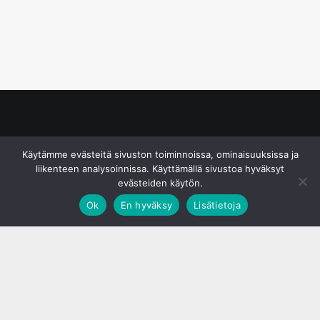
© S&J Media Oy
Käytämme evästeitä sivuston toiminnoissa, ominaisuuksissa ja
liikenteen analysoinnissa. Käyttämällä sivustoa hyväksyt
evästeiden käytön.
Ok
En hyväksy
Lisätietoja
;