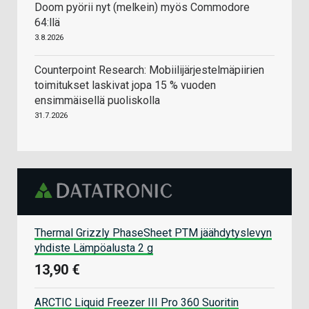
Doom pyörii nyt (melkein) myös Commodore
64:llä
3.8.2026
Counterpoint Research: Mobiilijärjestelmäpiirien
toimitukset laskivat jopa 15 % vuoden
ensimmäisellä puoliskolla
31.7.2026
Thermal Grizzly PhaseSheet PTM jäähdytyslevyn
yhdiste Lämpöalusta 2 g
13,90 €
ARCTIC Liquid Freezer III Pro 360 Suoritin