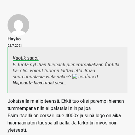
Hayko
23.7.2021
Kaotik sanoi
Ei tuota nyt ihan hirveästi pienemmälläkään fontilla
kai olisi voinut tuohon laittaa että ilman
suurennuslasia vielä näkee?
Napsauta laajentaaksesi…
Jokaisella mielipiteensä. Ehkä tuo olisi parempi hieman
tummempana niin ei paistaisi niin paljoa.
Esim itsellä on corsair icue 4000x ja siinä logo on aika
huomaamaton tuossa alhaalla. Ja tarkoitin myös noin
yleisesti.