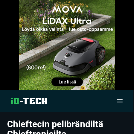
Chieftecin pelibrändiltä
UUTISET
Chieftronicilta