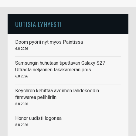
UUTISIA LYHYESTI
Doom pyörii nyt myös Paintissa
6.8.2026
Samsungin huhutaan tiputtavan Galaxy S27
Ultrasta neljännen takakameran pois
6.8.2026
Keychron kehittää avoimen lähdekoodin
firmwarea pelihiiriin
5.8.2026
Honor uudisti logonsa
5.8.2026