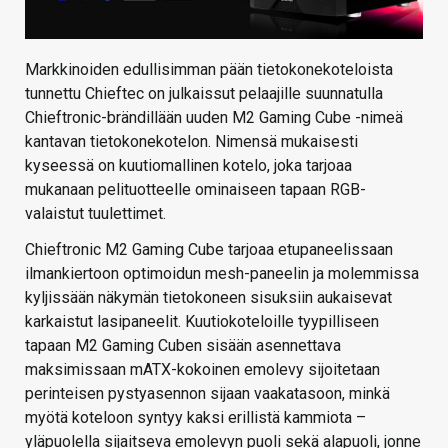
Markkinoiden edullisimman pään tietokonekoteloista
tunnettu Chieftec on julkaissut pelaajille suunnatulla
Chieftronic-brändillään uuden M2 Gaming Cube -nimeä
kantavan tietokonekotelon. Nimensä mukaisesti
kyseessä on kuutiomallinen kotelo, joka tarjoaa
mukanaan pelituotteelle ominaiseen tapaan RGB-
valaistut tuulettimet.
Chieftronic M2 Gaming Cube tarjoaa etupaneelissaan
ilmankiertoon optimoidun mesh-paneelin ja molemmissa
kyljissään näkymän tietokoneen sisuksiin aukaisevat
karkaistut lasipaneelit. Kuutiokoteloille tyypilliseen
tapaan M2 Gaming Cuben sisään asennettava
maksimissaan mATX-kokoinen emolevy sijoitetaan
perinteisen pystyasennon sijaan vaakatasoon, minkä
myötä koteloon syntyy kaksi erillistä kammiota –
yläpuolella sijaitseva emolevyn puoli sekä alapuoli, jonne