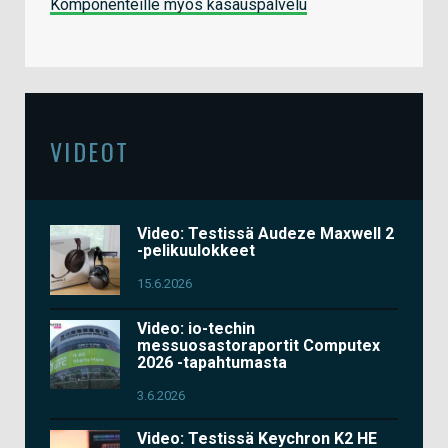
Komponenteille myös kasauspalvelu
VIDEOT
Video: Testissä Audeze Maxwell 2
-pelikuulokkeet
15.6.2026
Video: io-techin
messuosastoraportit Computex
2026 -tapahtumasta
3.6.2026
Video: Testissä Keychron K2 HE