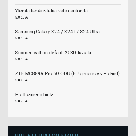
Yleistä keskustelua sähköautoista
5.8.2026
Samsung Galaxy S24 / S24+ / S24 Ultra
5.8.2026
Suomen valtion default 2030-luvulla
5.8.2026
ZTE MC889A Pro 5G ODU (EU generic vs Poland)
5.8.2026
Polttoaineen hinta
5.8.2026
HINTA.FI HINTAVERTAILU