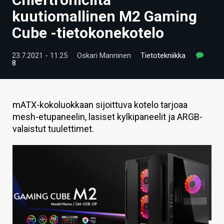
ARTIKKELIT
kuutiomallinen M2 Gaming
Cube -tietokonekotelo
VIDEOT
TECHBBS
23.7.2021 - 11:25
Oskari Manninen
Tietotekniikka
8
TIETOA
HINTA.FI
mATX-kokoluokkaan sijoittuva kotelo tarjoaa
mesh-etupaneelin, lasiset kylkipaneelit ja ARGB-
KAUPPA
valaistut tuulettimet.
VAIHDA TEEMA
HAKU