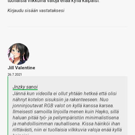
tuollaisia vilkkuvia valoja enää kyllä kaipaisi.
Kirjaudu sisään vastataksesi
Jill Valentine
26.7.2021
Jnzky sanoi
Jännä kun videolla ei ollut yhtään hetkeä että olisi
nähnyt kotelon sisuksiin ja rakenteeseen. Nuo
jonninjoutavat RGB valot on kyllä kanssa karsea.
Ilmeisesti samoilla linjoilla menen kuin Hayko, sillä
haluan pitää työ- ja peliympäristön minimalistisena
ja mahdollisimman rauhallisena. Kissa häiriköi ihan
riittävästi, niin ei tuollaisia vilkkuvia valoja enää kyllä