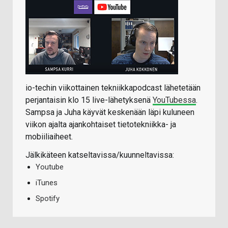
io-techin viikottainen tekniikkapodcast lähetetään
perjantaisin klo 15 live-lähetyksenä
YouTubessa
.
Sampsa ja Juha käyvät keskenään läpi kuluneen
viikon ajalta ajankohtaiset tietotekniikka- ja
mobiiliaiheet.
Jälkikäteen katseltavissa/kuunneltavissa:
Youtube
iTunes
Spotify