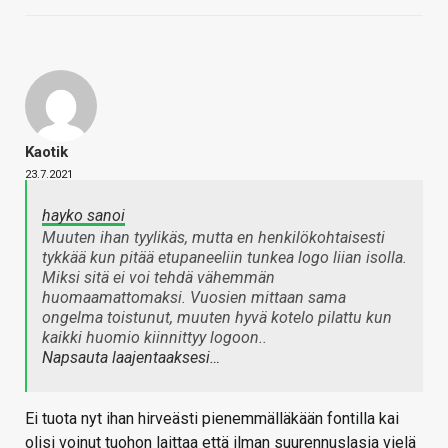
Kaotik
23.7.2021
hayko sanoi
Muuten ihan tyylikäs, mutta en henkilökohtaisesti
tykkää kun pitää etupaneeliin tunkea logo liian isolla.
Miksi sitä ei voi tehdä vähemmän
huomaamattomaksi. Vuosien mittaan sama
ongelma toistunut, muuten hyvä kotelo pilattu kun
kaikki huomio kiinnittyy logoon..
Napsauta laajentaaksesi…
Ei tuota nyt ihan hirveästi pienemmälläkään fontilla kai
olisi voinut tuohon laittaa että ilman suurennuslasia vielä