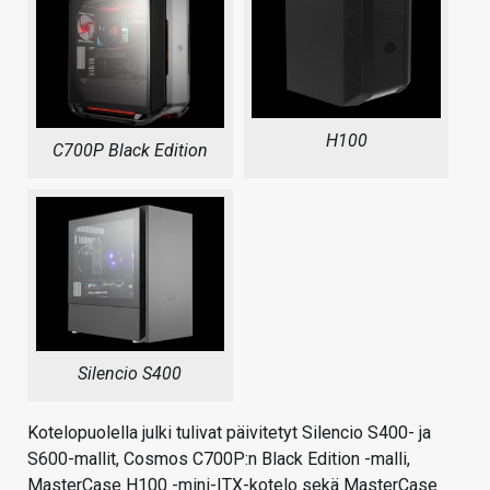
H100
C700P Black Edition
Silencio S400
Kotelopuolella julki tulivat päivitetyt Silencio S400- ja
S600-mallit, Cosmos C700P:n Black Edition -malli,
MasterCase H100 -mini-ITX-kotelo sekä MasterCase