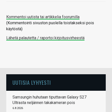
Kommentoi uutista tai artikkelia foorumilla
(Kommentointi sivuston puolella toistakseksi pois
käytöstä)
Lähetä palautetta / raportoi kirjoitusvirheestä
UUTISIA LYHYESTI
Samsungin huhutaan tiputtavan Galaxy S27
Ultrasta neljännen takakameran pois
6.8.2026