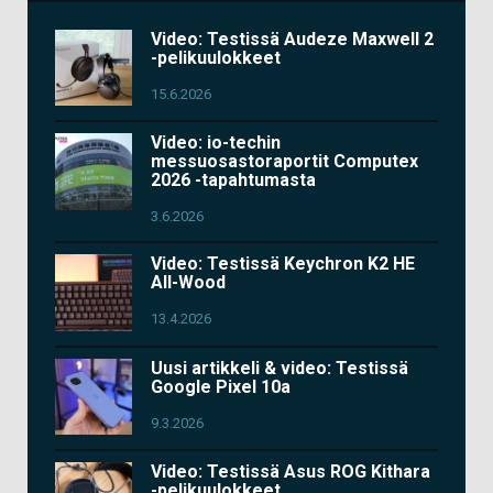
Video: Testissä Audeze Maxwell 2
-pelikuulokkeet
15.6.2026
Video: io-techin
messuosastoraportit Computex
2026 -tapahtumasta
3.6.2026
Video: Testissä Keychron K2 HE
All-Wood
13.4.2026
Uusi artikkeli & video: Testissä
Google Pixel 10a
9.3.2026
Video: Testissä Asus ROG Kithara
-pelikuulokkeet