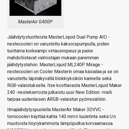
MasterAir G400P
Jäähdytystuotteista MasterLiquid Dual Pump AIO -
nestecooleri on varustettu kaksoispumpulla, joiden
tuottama korkeampi virtausnopeus ja paine
mahdollistavat valmistajan mukaan paremman
jäähdytystehon. MasterLiquid ML240P Mirage -
nestecooleri on Cooler Masterin omaa käsialaa ja se on
varustettu läpinäkyvällä blokkiyksikön kannella sekä
RGB-valaistuksella. Itse koottavasta MasterLiquid Maker
240 -nestekierrosta julkaistu uusi New Edition -malli
tarjoaa uudenlaisen ARGB-valaistun pyörresäiliön.
Ilmajäähdytyspuolella MasterAir Maker 3DVVC -
tornicooleri käyttää kahta 140 mm:n tuuletinta sekä U:n
muotoista höyrykammiota lämpöputkia korvaamassa.