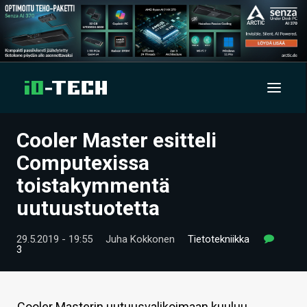
Cooler Master esitteli
UUTISET
Computexissa
ARTIKKELIT
toistakymmentä
uutuustuotetta
VIDEOT
TECHBBS
29.5.2019 - 19:55
Juha Kokkonen
Tietotekniikka
3
TIETOA
HINTA.FI
Cooler Masterin uutuusvalikoimaan kuuluu