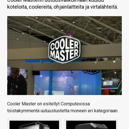
koteloita, coolereita, ohjainlaitteita ja virtalähteitä.
KAUPPA
VAIHDA TEEMA
HAKU
Cooler Master on esitellyt Computexissa
toistakymmentä uutuustuotetta moneen eri kategoriaan.