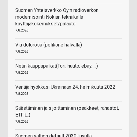
Suomen Yhteisverkko Oy:n radioverkon
modernisointi Nokian tekniikalla
käyttäjäkokemukset/palaute
7.8.2026
Via dolorosa (pelikone halvalla)
7.8.2026
Netin kauppapaikat(Tori, huuto, ebay, ...)
7.8.2026
Venäjä hyökkäsi Ukrainaan 24. helmikuuta 2022
7.8.2026
Säästäminen ja sijoittaminen (osakkeet, rahastot,
ETF:t...)
7.8.2026
Suomen valtion default 2030-luvulla