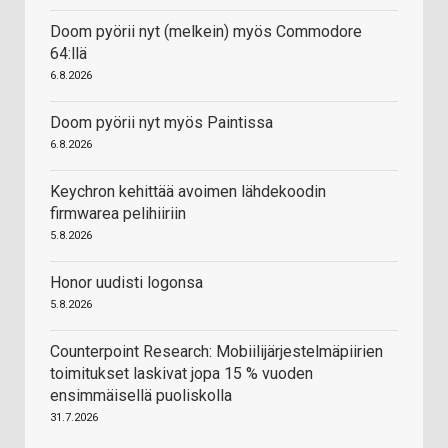
Doom pyörii nyt (melkein) myös Commodore
64:llä
6.8.2026
Doom pyörii nyt myös Paintissa
6.8.2026
Keychron kehittää avoimen lähdekoodin
firmwarea pelihiiriin
5.8.2026
Honor uudisti logonsa
5.8.2026
Counterpoint Research: Mobiilijärjestelmäpiirien
toimitukset laskivat jopa 15 % vuoden
ensimmäisellä puoliskolla
31.7.2026