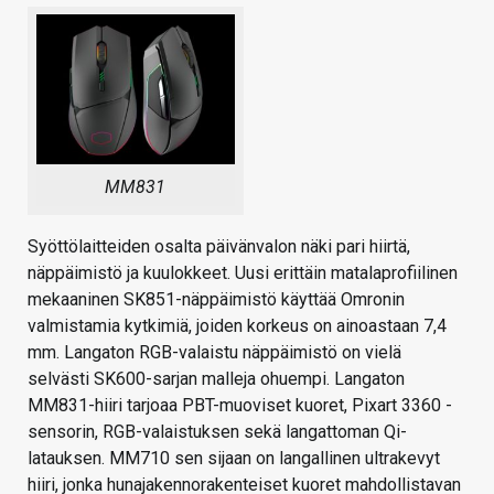
MM831
Syöttölaitteiden osalta päivänvalon näki pari hiirtä,
näppäimistö ja kuulokkeet. Uusi erittäin matalaprofiilinen
mekaaninen SK851-näppäimistö käyttää Omronin
valmistamia kytkimiä, joiden korkeus on ainoastaan 7,4
mm. Langaton RGB-valaistu näppäimistö on vielä
selvästi SK600-sarjan malleja ohuempi. Langaton
MM831-hiiri tarjoaa PBT-muoviset kuoret, Pixart 3360 -
sensorin, RGB-valaistuksen sekä langattoman Qi-
latauksen. MM710 sen sijaan on langallinen ultrakevyt
hiiri, jonka hunajakennorakenteiset kuoret mahdollistavan