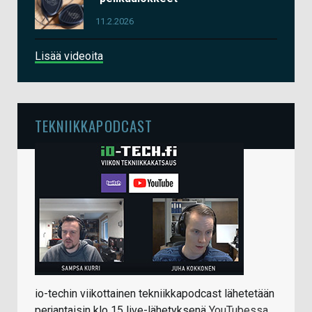
11.2.2026
Lisää videoita
TEKNIIKKAPODCAST
io-techin viikottainen tekniikkapodcast lähetetään
perjantaisin klo 15 live-lähetyksenä
YouTubessa
.