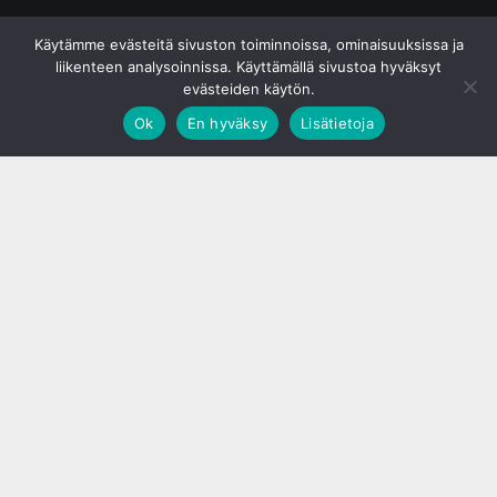
© S&J Media Oy
Käytämme evästeitä sivuston toiminnoissa, ominaisuuksissa ja
liikenteen analysoinnissa. Käyttämällä sivustoa hyväksyt
evästeiden käytön.
Ok
En hyväksy
Lisätietoja
;