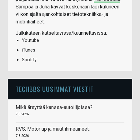
Sampsa ja Juha käyvät keskenään läpi kuluneen
viikon ajalta ajankohtaiset tietotekniikka- ja
mobiiliaiheet.
Jälkikäteen katseltavissa/kuunneltavissa:
Youtube
iTunes
Spotify
TECHBBS UUSIMMAT VIESTIT
Mikä ärsyttää kanssa-autoilijoissa?
7.8.2026
RVS, Motor up ja muut ihmeaineet.
7.8.2026