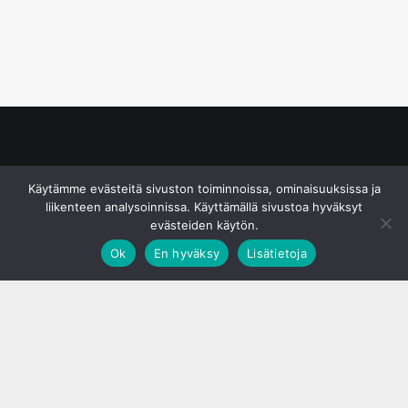
© S&J Media Oy
Käytämme evästeitä sivuston toiminnoissa, ominaisuuksissa ja
liikenteen analysoinnissa. Käyttämällä sivustoa hyväksyt
evästeiden käytön.
Ok
En hyväksy
Lisätietoja
;