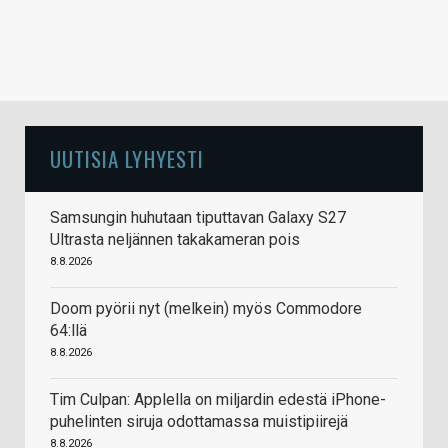
UUTISIA LYHYESTI
Samsungin huhutaan tiputtavan Galaxy S27
Ultrasta neljännen takakameran pois
8.8.2026
Doom pyörii nyt (melkein) myös Commodore
64:llä
8.8.2026
Tim Culpan: Applella on miljardin edestä iPhone-
puhelinten siruja odottamassa muistipiirejä
8.8.2026