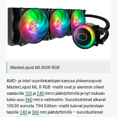
MasterLiquid ML360R RGB
AMD- ja Intel-suoritinkantojen kanssa yhteensopivat
MasterLiquid ML R RGB -mallit ovat jo aiemmin olleet
saatavilla
120
ja
240
mm:n jäähdyttimillä ja nyt mukaan
tulee uusi
360
mm:n vaihtoehto. Suositushinnat alkavat
109,95 eurosta. TR4 Edition -mallit tulevat puolestaan
tarjolle
240
ja
360
mm jäähdyttimillä – suositushinnat