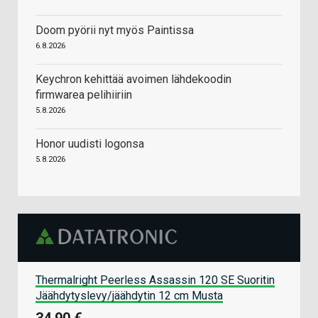
Doom pyörii nyt myös Paintissa
6.8.2026
Keychron kehittää avoimen lähdekoodin
firmwarea pelihiiriin
5.8.2026
Honor uudisti logonsa
5.8.2026
Thermalright Peerless Assassin 120 SE Suoritin
Jäähdytyslevy/jäähdytin 12 cm Musta