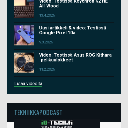
Video: Testissä Keychron K2 HE
All-Wood
13.4.2026
Uusi artikkeli & video: Testissä
Google Pixel 10a
9.3.2026
Video: Testissä Asus ROG Kithara
-pelikuulokkeet
11.2.2026
Lisää videoita
TEKNIIKKAPODCAST