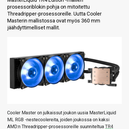
prosessoriblokin pohja on mitoitettu
KAUPPA
Threadripper-prosessoreille. Uutta Cooler
VAIHDA TEEMA
Masterin mallistossa ovat myös 360 mm
jäähdyttimelliset mallit.
HAKU
Cooler Master on julkaissut joukon uusia MasterLiquid
ML RGB -nestecoolereita, joiden joukossa on kaksi
AMD:n Threadripper-prosessoreille suunniteltua
TR4