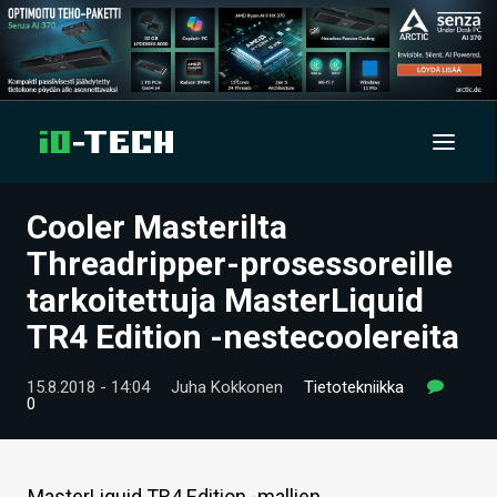
Cooler Masterilta
UUTISET
Threadripper-prosessoreille
ARTIKKELIT
tarkoitettuja MasterLiquid
TR4 Edition -nestecoolereita
VIDEOT
TECHBBS
15.8.2018 - 14:04
Juha Kokkonen
Tietotekniikka
0
TIETOA
HINTA.FI
MasterLiquid TR4 Edition -mallien