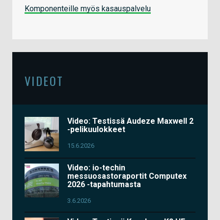
Komponenteille myös kasauspalvelu
VIDEOT
Video: Testissä Audeze Maxwell 2
-pelikuulokkeet
15.6.2026
Video: io-techin
messuosastoraportit Computex
2026 -tapahtumasta
3.6.2026