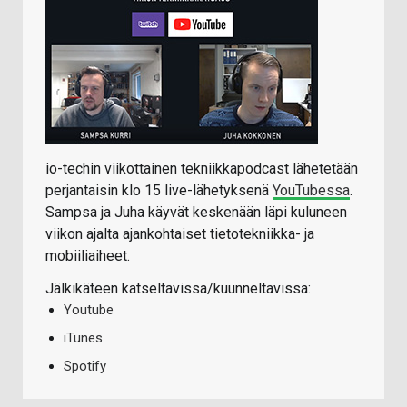
io-techin viikottainen tekniikkapodcast lähetetään
perjantaisin klo 15 live-lähetyksenä
YouTubessa
.
Sampsa ja Juha käyvät keskenään läpi kuluneen
viikon ajalta ajankohtaiset tietotekniikka- ja
mobiiliaiheet.
Jälkikäteen katseltavissa/kuunneltavissa:
Youtube
iTunes
Spotify