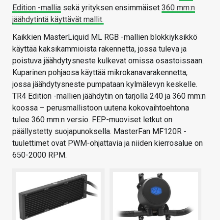
Edition -mallia
sekä yrityksen ensimmäiset
360 mm:n
jäähdytintä käyttävät mallit.
Kaikkien MasterLiquid ML RGB -mallien blokkiyksikkö
käyttää kaksikammioista rakennetta, jossa tuleva ja
poistuva jäähdytysneste kulkevat omissa osastoissaan.
Kuparinen pohjaosa käyttää mikrokanavarakennetta,
jossa jäähdytysneste pumpataan kylmälevyn keskelle.
TR4 Edition -mallien jäähdytin on tarjolla 240 ja 360 mm:n
koossa – perusmallistoon uutena kokovaihtoehtona
tulee 360 mm:n versio. FEP-muoviset letkut on
päällystetty suojapunoksella. MasterFan MF120R -
tuulettimet ovat PWM-ohjattavia ja niiden kierrosalue on
650-2000 RPM.