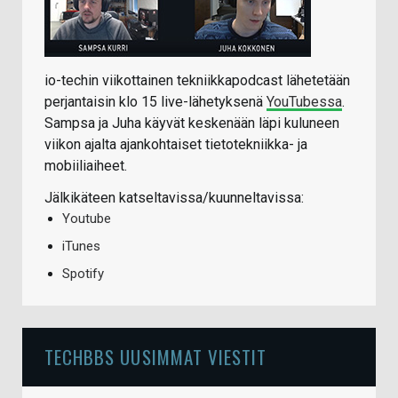
io-techin viikottainen tekniikkapodcast lähetetään
perjantaisin klo 15 live-lähetyksenä
YouTubessa
.
Sampsa ja Juha käyvät keskenään läpi kuluneen
viikon ajalta ajankohtaiset tietotekniikka- ja
mobiiliaiheet.
Jälkikäteen katseltavissa/kuunneltavissa:
Youtube
iTunes
Spotify
TECHBBS UUSIMMAT VIESTIT