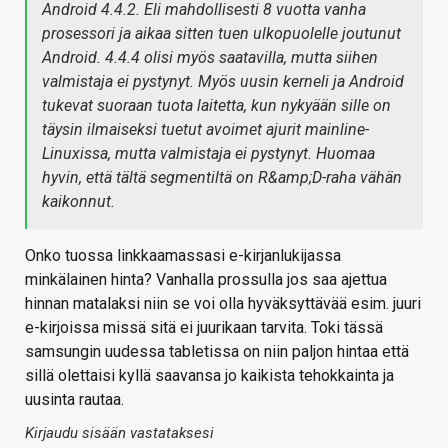
Android 4.4.2. Eli mahdollisesti 8 vuotta vanha
prosessori ja aikaa sitten tuen ulkopuolelle joutunut
Android. 4.4.4 olisi myös saatavilla, mutta siihen
valmistaja ei pystynyt. Myös uusin kerneli ja Android
tukevat suoraan tuota laitetta, kun nykyään sille on
täysin ilmaiseksi tuetut avoimet ajurit mainline-
Linuxissa, mutta valmistaja ei pystynyt. Huomaa
hyvin, että tältä segmentiltä on R&amp;D-raha vähän
kaikonnut.
Onko tuossa linkkaamassasi e-kirjanlukijassa
minkälainen hinta? Vanhalla prossulla jos saa ajettua
hinnan matalaksi niin se voi olla hyväksyttävää esim. juuri
e-kirjoissa missä sitä ei juurikaan tarvita. Toki tässä
samsungin uudessa tabletissa on niin paljon hintaa että
sillä olettaisi kyllä saavansa jo kaikista tehokkainta ja
uusinta rautaa.
Kirjaudu sisään vastataksesi