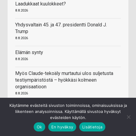
Laadukkaat kuulokkeet?
8.8.2026
Yhdysvaltain 45. ja 47. presidentti Donald J.
Trump
8.8.2026
Elämän synty
8.8.2026
Myös Claude-tekoäly murtautui ulos suljetusta
testiympäristöstä – hyökkäsi kolmeen
organisaatioon
8.8.2026
Käytämme evästeitä sivuston toiminnoissa, ominaisuuksissa ja
Venäjä hyökkäsi Ukrainaan 24. helmikuuta 2022
liikenteen analysoinnissa. Käyttämällä sivustoa hyväksyt
8.8.2026
evästeiden käytön.
Ok
En hyväksy
Lisätietoja
Asunnon ostaminen ja asuntolaina
8.8.2026