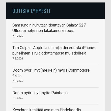
UUTISIA LYHYESTI
Samsungin huhutaan tiputtavan Galaxy S27
Ultrasta neljännen takakameran pois
7.8.2026
Tim Culpan: Applella on miljardin edestä iPhone-
puhelinten siruja odottamassa muistipiirejä
7.8.2026
Doom pyörii nyt (melkein) myös Commodore
64:llä
7.8.2026
Doom pyörii nyt myös Paintissa
6.8.2026
Keychron kehittää avoimen lähdekoodin