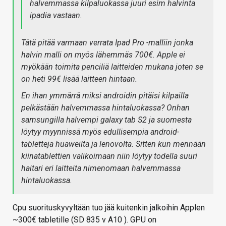
halvemmassa kilpaluokassa juuri esim halvinta
ipadia vastaan.
Tätä pitää varmaan verrata Ipad Pro -malliin jonka
halvin malli on myös lähemmäs 700€. Apple ei
myökään toimita penciliä laitteiden mukana joten se
on heti 99€ lisää laitteen hintaan.
En ihan ymmärrä miksi androidin pitäisi kilpailla
pelkästään halvemmassa hintaluokassa? Onhan
samsungilla halvempi galaxy tab S2 ja suomesta
löytyy myynnissä myös edullisempia android-
tabletteja huaweilta ja lenovolta. Sitten kun mennään
kiinatablettien valikoimaan niin löytyy todella suuri
haitari eri laitteita nimenomaan halvemmassa
hintaluokassa.
Cpu suorituskyvyltään tuo jää kuitenkin jalkoihin Applen
~300€ tabletille (SD 835 v A10 ). GPU on