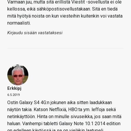
Varmaan juu, mutta sitä erillistä Viestit -sovellusta ei ole
kellossa, eikä sähköpostisovellustakaan. Sitä en tiedä
mitä hyötyä noista on kun viesteihin kuitenkin voi vastata
normaalisti.
Kirjaudu sisään vastataksesi
Erkkipj
6.5.2019
Ostin Galaxy S4 4G:n jokunen aika sitten laadukkaan
näytön takia. Katson Netflixiä, HBO:ta ym. leffoja sekä
netinkäyttöön. Hinta on minulle sivuseikka, jos saan mitä
haluan. Vanhempi tabletti Galaxy Note 10.1 2014 edition
on edelleen käytössä ja se on vieläkin laatupeli.