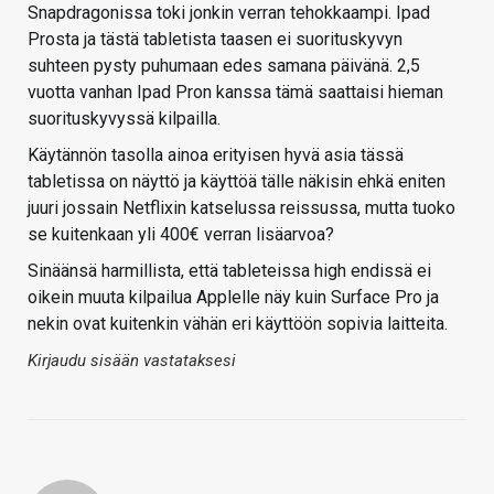
Snapdragonissa toki jonkin verran tehokkaampi. Ipad
Prosta ja tästä tabletista taasen ei suorituskyvyn
suhteen pysty puhumaan edes samana päivänä. 2,5
vuotta vanhan Ipad Pron kanssa tämä saattaisi hieman
suorituskyvyssä kilpailla.
Käytännön tasolla ainoa erityisen hyvä asia tässä
tabletissa on näyttö ja käyttöä tälle näkisin ehkä eniten
juuri jossain Netflixin katselussa reissussa, mutta tuoko
se kuitenkaan yli 400€ verran lisäarvoa?
Sinäänsä harmillista, että tableteissa high endissä ei
oikein muuta kilpailua Applelle näy kuin Surface Pro ja
nekin ovat kuitenkin vähän eri käyttöön sopivia laitteita.
Kirjaudu sisään vastataksesi