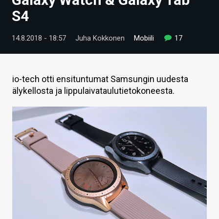
ARTIKKELIT
S4
VIDEOT
14.8.2018 - 18:57
Juha Kokkonen
Mobiili
17
TECHBBS
TIETOA
io-tech otti ensituntumat Samsungin uudesta
älykellosta ja lippulaivataulutietokoneesta.
HINTA.FI
KAUPPA
VAIHDA TEEMA
HAKU