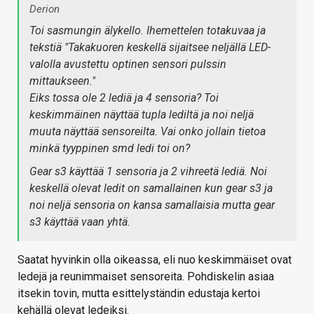
Derion
Toi sasmungin älykello. Ihemettelen totakuvaa ja
tekstiä "Takakuoren keskellä sijaitsee neljällä LED-
valolla avustettu optinen sensori pulssin
mittaukseen."
Eiks tossa ole 2 lediä ja 4 sensoria? Toi
keskimmäinen näyttää tupla lediltä ja noi neljä
muuta näyttää sensoreilta. Vai onko jollain tietoa
minkä tyyppinen smd ledi toi on?
Gear s3 käyttää 1 sensoria ja 2 vihreetä lediä. Noi
keskellä olevat ledit on samallainen kun gear s3 ja
noi neljä sensoria on kansa samallaisia mutta gear
s3 käyttää vaan yhtä.
Saatat hyvinkin olla oikeassa, eli nuo keskimmäiset ovat
ledejä ja reunimmaiset sensoreita. Pohdiskelin asiaa
itsekin tovin, mutta esittelyständin edustaja kertoi
kehällä olevat ledeiksi.