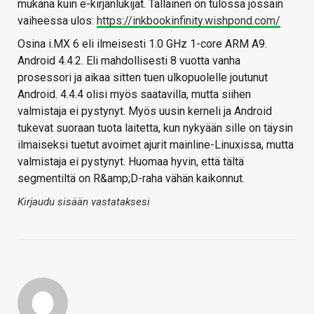
mukana kuin e-kirjanlukijat. Tällainen on tulossa jossain
vaiheessa ulos:
https://inkbookinfinity.wishpond.com/
Osina i.MX 6 eli ilmeisesti 1.0 GHz 1-core ARM A9.
Android 4.4.2. Eli mahdollisesti 8 vuotta vanha
prosessori ja aikaa sitten tuen ulkopuolelle joutunut
Android. 4.4.4 olisi myös saatavilla, mutta siihen
valmistaja ei pystynyt. Myös uusin kerneli ja Android
tukevat suoraan tuota laitetta, kun nykyään sille on täysin
ilmaiseksi tuetut avoimet ajurit mainline-Linuxissa, mutta
valmistaja ei pystynyt. Huomaa hyvin, että tältä
segmentiltä on R&amp;D-raha vähän kaikonnut.
Kirjaudu sisään vastataksesi