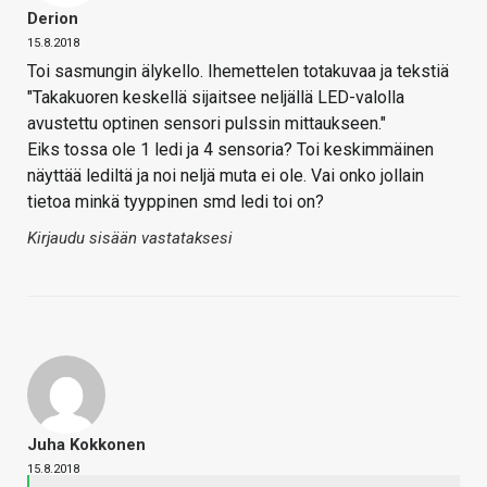
Derion
15.8.2018
Toi sasmungin älykello. Ihemettelen totakuvaa ja tekstiä
"Takakuoren keskellä sijaitsee neljällä LED-valolla
avustettu optinen sensori pulssin mittaukseen."
Eiks tossa ole 1 ledi ja 4 sensoria? Toi keskimmäinen
näyttää lediltä ja noi neljä muta ei ole. Vai onko jollain
tietoa minkä tyyppinen smd ledi toi on?
Kirjaudu sisään vastataksesi
Juha Kokkonen
15.8.2018