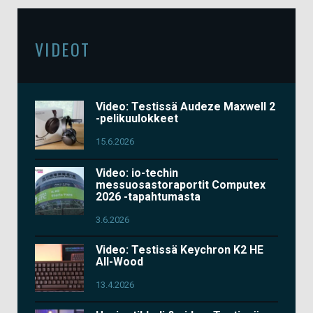
VIDEOT
Video: Testissä Audeze Maxwell 2
-pelikuulokkeet
15.6.2026
Video: io-techin
messuosastoraportit Computex
2026 -tapahtumasta
3.6.2026
Video: Testissä Keychron K2 HE
All-Wood
13.4.2026