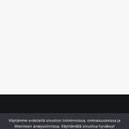
© S&J Media Oy
Käytämme evästeitä sivuston toiminnoissa, ominaisuuksissa ja
liikenteen analysoinnissa. Käyttämällä sivustoa hyväksyt