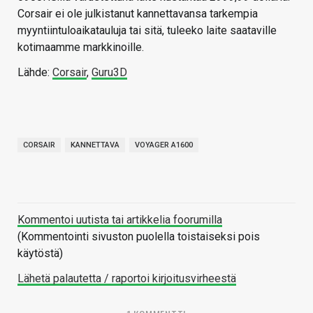
Corsair ei ole julkistanut kannettavansa tarkempia
myyntiintuloaikatauluja tai sitä, tuleeko laite saataville
kotimaamme markkinoille.
Lähde:
Corsair
,
Guru3D
CORSAIR
KANNETTAVA
VOYAGER A1600
Kommentoi uutista tai artikkelia foorumilla
(Kommentointi sivuston puolella toistaiseksi pois
käytöstä)
Lähetä palautetta / raportoi kirjoitusvirheestä