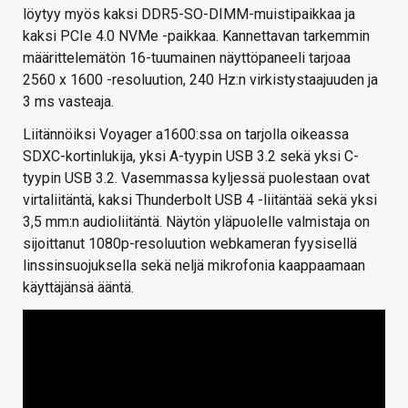
löytyy myös kaksi DDR5-SO-DIMM-muistipaikkaa ja
kaksi PCIe 4.0 NVMe -paikkaa. Kannettavan tarkemmin
määrittelemätön 16-tuumainen näyttöpaneeli tarjoaa
2560 x 1600 -resoluution, 240 Hz:n virkistystaajuuden ja
3 ms vasteaja.
Liitännöiksi Voyager a1600:ssa on tarjolla oikeassa
SDXC-kortinlukija, yksi A-tyypin USB 3.2 sekä yksi C-
tyypin USB 3.2. Vasemmassa kyljessä puolestaan ovat
virtaliitäntä, kaksi Thunderbolt USB 4 -liitäntää sekä yksi
3,5 mm:n audioliitäntä. Näytön yläpuolelle valmistaja on
sijoittanut 1080p-resoluution webkameran fyysisellä
linssinsuojuksella sekä neljä mikrofonia kaappaamaan
käyttäjänsä ääntä.