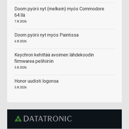
Doom pyörii nyt (melkein) myös Commodore
64:llä
7.8.2026
Doom pyörii nyt myös Paintissa
6.8.2026
Keychron kehittää avoimen lähdekoodin
firmwarea pelihiiriin
5.8.2026
Honor uudisti logonsa
5.8.2026