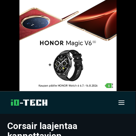
Corsair laajentaa
UUTISET
kannettavien