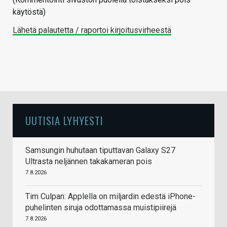
käytöstä)
Lähetä palautetta / raportoi kirjoitusvirheestä
UUTISIA LYHYESTI
Samsungin huhutaan tiputtavan Galaxy S27
Ultrasta neljännen takakameran pois
7.8.2026
Tim Culpan: Applella on miljardin edestä iPhone-
puhelinten siruja odottamassa muistipiirejä
7.8.2026