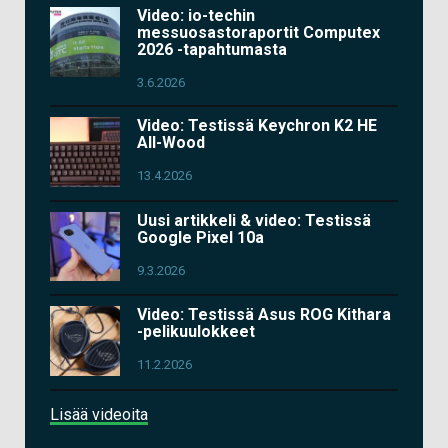
Video: io-techin
messuosastoraportit Computex
2026 -tapahtumasta
3.6.2026
Video: Testissä Keychron K2 HE
All-Wood
13.4.2026
Uusi artikkeli & video: Testissä
Google Pixel 10a
9.3.2026
Video: Testissä Asus ROG Kithara
-pelikuulokkeet
11.2.2026
Lisää videoita