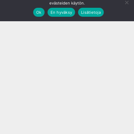
evästeiden käytön.
Ok
En hyväksy
Lisätietoja
;