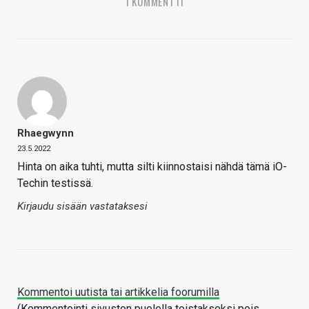
1 KOMMENTTI
Rhaegwynn
23.5.2022
Hinta on aika tuhti, mutta silti kiinnostaisi nähdä tämä iO-
Techin testissä.
Kirjaudu sisään vastataksesi
Kommentoi uutista tai artikkelia foorumilla
(Kommentointi sivuston puolella toistakseksi pois