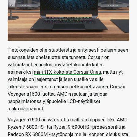
Tietokoneiden oheistuotteista ja erityisesti pelaamiseen
suunnatuista oheistuotteista tunnettu Corsair on
valmistanut ennenkin pöytätietokoneita kuten
esimerkiksi
mini-ITX-kokoista Corsair Onea
, mutta nyt
valmisaja on laajentanut jälleen uusille vesille
julkaistessaan ensimmäisen pelikannettavansa. Corsair
Voyager a1600 luottaa AMD:n rautaan ja tarjoaa
näppäimistönsä yläpuolelle LCD-näytölliset
makronäppäimet.
Voyager a1600 on varustettu mallista riippuen joko AMD
Ryzen 7 6800HS- tai Ryzen 9 6900HS -prosessorilla ja
Radeon RX 6800M -näytönohjaimella. Koneen sisuksista