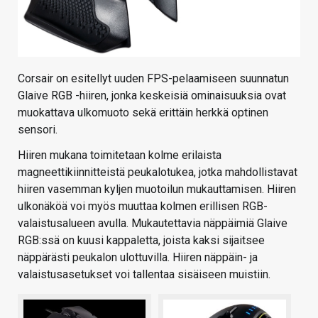
Corsair on esitellyt uuden FPS-pelaamiseen suunnatun
Glaive RGB -hiiren, jonka keskeisiä ominaisuuksia ovat
muokattava ulkomuoto sekä erittäin herkkä optinen
sensori.
Hiiren mukana toimitetaan kolme erilaista
magneettikiinnitteistä peukalotukea, jotka mahdollistavat
hiiren vasemman kyljen muotoilun mukauttamisen. Hiiren
ulkonäköä voi myös muuttaa kolmen erillisen RGB-
valaistusalueen avulla. Mukautettavia näppäimiä Glaive
RGB:ssä on kuusi kappaletta, joista kaksi sijaitsee
näppärästi peukalon ulottuvilla. Hiiren näppäin- ja
valaistusasetukset voi tallentaa sisäiseen muistiin.