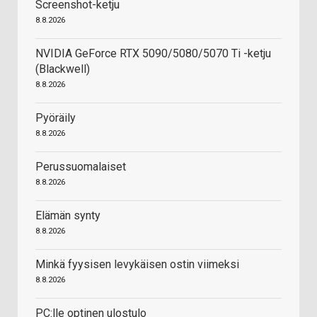
Screenshot-ketju
8.8.2026
NVIDIA GeForce RTX 5090/5080/5070 Ti -ketju
(Blackwell)
8.8.2026
Pyöräily
8.8.2026
Perussuomalaiset
8.8.2026
Elämän synty
8.8.2026
Minkä fyysisen levykäisen ostin viimeksi
8.8.2026
PC:lle optinen ulostulo