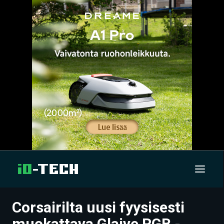
Corsairilta uusi fyysisesti
UUTISET
muokattava Glaive RGB -