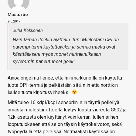
Masturbo
9.5.2017
Juha Kokkonen
Näin tämän itsekin ajattelin :tup: Mielestäni CPI on
parempi termi käytettäväksi ja samaa mieltä ovat
käsittääkseni myös monet hiiritekniikkaan
syvemmin paneutuneet:geek:
Ainoa ongelma lienee, että hiirimarkkinoilla on käytettu
tuota DPI-termiä ja pelkästään sitä, niin että nörttikin
luulee tuota kirjoitusvirheeksi.
Mitä tulee 16 kdpi/kcpi sensoriin, niin täyttä pelleilyä
omasta mielestäni. Itseltä löytyy tuosta vierestä G502 ja
12k-asetusta olen käyttänyt vain kerran, tullen siihen
lopputulokseen että se on täysin käyttökelvoton, sekä
työpöydällä että peleissä. Normaalisti käytössä on