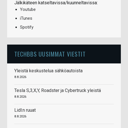
Jälkikäteen katseltavissa/kuunneltavissa:
Youtube
iTunes
Spotify
TECHBBS UUSIMMAT VIESTIT
Yleistä keskustelua sähköautoista
8.8.2026
Tesla S,3,X,Y, Roadster ja Cybertruck yleistä
8.8.2026
Lidl:n ruuat
8.8.2026