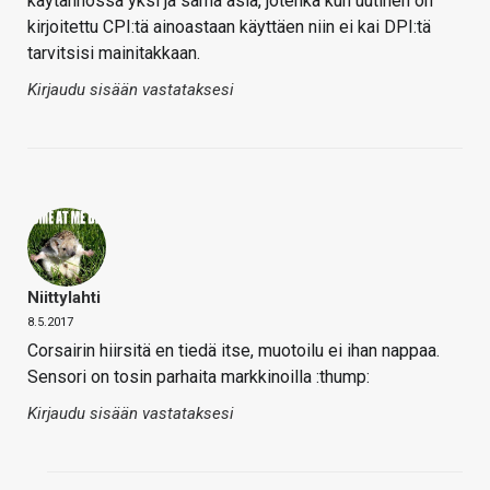
käytännössä yksi ja sama asia, jotenka kun uutinen on
kirjoitettu CPI:tä ainoastaan käyttäen niin ei kai DPI:tä
tarvitsisi mainitakkaan.
Kirjaudu sisään vastataksesi
Niittylahti
8.5.2017
Corsairin hiirsitä en tiedä itse, muotoilu ei ihan nappaa.
Sensori on tosin parhaita markkinoilla :thump:
Kirjaudu sisään vastataksesi