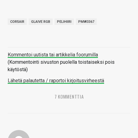
CORSAIR
GLAIVE RGB
PELIHIIRI
PMW3367
Kommentoi uutista tai artikkelia foorumilla
(Kommentointi sivuston puolella toistaiseksi pois
käytöstä)
Lähetä palautetta / raportoi kirjoitusvirheestä
7 KOMMENTTIA