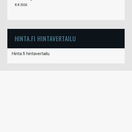
8.8.2026
HINTA.FI HINTAVERTAILU
Hinta.fi hintavertailu