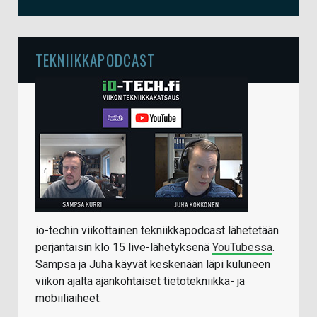
TEKNIIKKAPODCAST
io-techin viikottainen tekniikkapodcast lähetetään
perjantaisin klo 15 live-lähetyksenä
YouTubessa
.
Sampsa ja Juha käyvät keskenään läpi kuluneen
viikon ajalta ajankohtaiset tietotekniikka- ja
mobiiliaiheet.