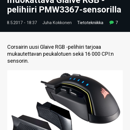
ARTIKKELIT
pelihiiri PMW3367-sensorilla
VIDEOT
8.5.2017 - 18:37
Juha Kokkonen
Tietotekniikka
7
TECHBBS
TIETOA
Corsairin uusi Glaive RGB -pelihiiri tarjoaa
mukautettavan peukalotuen sekä 16 000 CPI:n
HINTA.FI
sensorin.
KAUPPA
VAIHDA TEEMA
HAKU