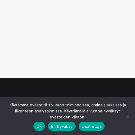
© S&J Media Oy
Käytämme evästeitä sivuston toiminnoissa, ominaisuuksissa ja
liikenteen analysoinnissa. Käyttämällä sivustoa hyväksyt
evästeiden käytön.
Ok
En hyväksy
Lisätietoja