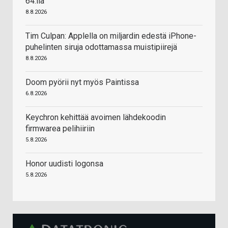
64:llä
8.8.2026
Tim Culpan: Applella on miljardin edestä iPhone-
puhelinten siruja odottamassa muistipiirejä
8.8.2026
Doom pyörii nyt myös Paintissa
6.8.2026
Keychron kehittää avoimen lähdekoodin
firmwarea pelihiiriin
5.8.2026
Honor uudisti logonsa
5.8.2026