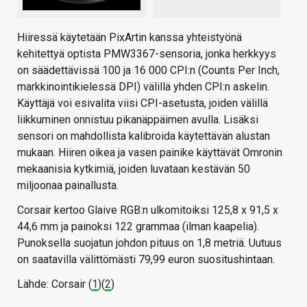
Hiiressä käytetään PixArtin kanssa yhteistyönä
kehitettyä optista PMW3367-sensoria, jonka herkkyys
on säädettävissä 100 ja 16 000 CPI:n (Counts Per Inch,
markkinointikielessä DPI) välillä yhden CPI:n askelin.
Käyttäjä voi esivalita viisi CPI-asetusta, joiden välillä
liikkuminen onnistuu pikanäppäimen avulla. Lisäksi
sensori on mahdollista kalibroida käytettävän alustan
mukaan. Hiiren oikea ja vasen painike käyttävät Omronin
mekaanisia kytkimiä, joiden luvataan kestävän 50
miljoonaa painallusta.
Corsair kertoo Glaive RGB:n ulkomitoiksi 125,8 x 91,5 x
44,6 mm ja painoksi 122 grammaa (ilman kaapelia).
Punoksella suojatun johdon pituus on 1,8 metriä. Uutuus
on saatavilla välittömästi 79,99 euron suositushintaan.
Lähde: Corsair (
1
)(
2
)