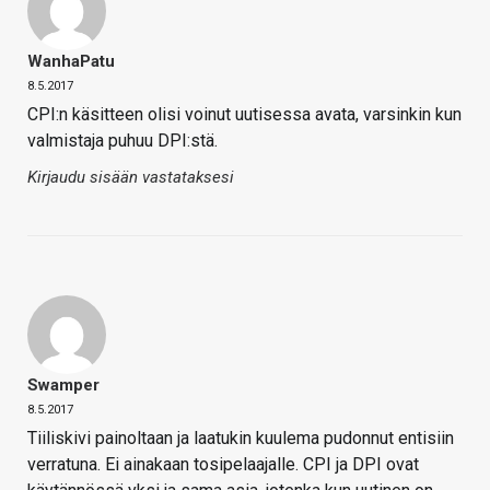
WanhaPatu
8.5.2017
CPI:n käsitteen olisi voinut uutisessa avata, varsinkin kun
valmistaja puhuu DPI:stä.
Kirjaudu sisään vastataksesi
Swamper
8.5.2017
Tiiliskivi painoltaan ja laatukin kuulema pudonnut entisiin
verratuna. Ei ainakaan tosipelaajalle. CPI ja DPI ovat