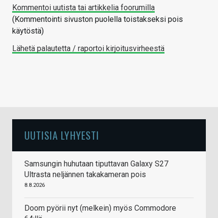
Kommentoi uutista tai artikkelia foorumilla
(Kommentointi sivuston puolella toistakseksi pois
käytöstä)
Lähetä palautetta / raportoi kirjoitusvirheestä
UUTISIA LYHYESTI
Samsungin huhutaan tiputtavan Galaxy S27
Ultrasta neljännen takakameran pois
8.8.2026
Doom pyörii nyt (melkein) myös Commodore