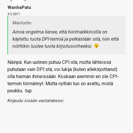
WanhaPatu
9.5.2017
Masturbo
Ainoa ongelma lienee, että hiirimarkkinoilla on
käytettu tuota DPI-termiä ja pelkästään sitä, niin että
nörttikin luulee tuota kirjoitusvirheeksi.
Näinpä. Kun uutinen puhuu CPI:stä, mutta lähteissä
puhutaan vain DPI:stä, voi lukija (kuten allekirjoittanut)
olla hieman ihmeissään. Koskaan aiemmin en ole CPI-
termiin törmännyt. Mutta nythän tuo on avattu, mistä
peukku. :tup:
Kirjaudu sisään vastataksesi