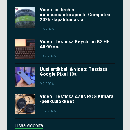
Video: io-techin
messuosastoraportit Computex
2026 -tapahtumasta
3.6.2026
Video: Testissä Keychron K2 HE
All-Wood
13.4.2026
Uusi artikkeli & video: Testissä
Google Pixel 10a
9.3.2026
Video: Testissä Asus ROG Kithara
-pelikuulokkeet
11.2.2026
Lisää videoita