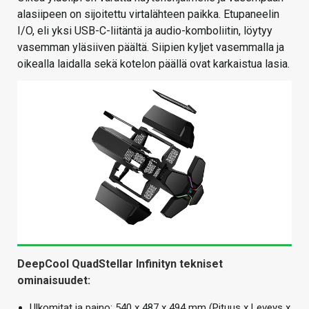
alasiipeen on sijoitettu virtalähteen paikka. Etupaneelin
I/O, eli yksi USB-C-liitäntä ja audio-komboliitin, löytyy
vasemman yläsiiven päältä. Siipien kyljet vasemmalla ja
oikealla laidalla sekä kotelon päällä ovat karkaistua lasia.
DeepCool QuadStellar Infinityn tekniset
ominaisuudet:
Ulkomitat ja paino: 540 x 487 x 494 mm (Pituus x Leveys x