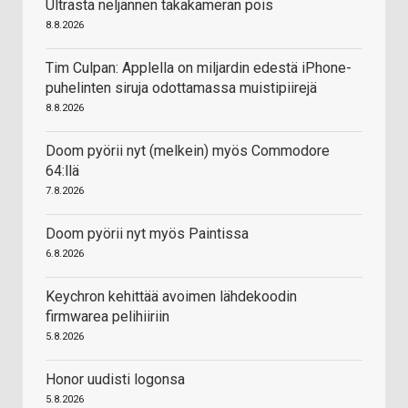
Ultrasta neljännen takakameran pois
8.8.2026
Tim Culpan: Applella on miljardin edestä iPhone-
puhelinten siruja odottamassa muistipiirejä
8.8.2026
Doom pyörii nyt (melkein) myös Commodore
64:llä
7.8.2026
Doom pyörii nyt myös Paintissa
6.8.2026
Keychron kehittää avoimen lähdekoodin
firmwarea pelihiiriin
5.8.2026
Honor uudisti logonsa
5.8.2026