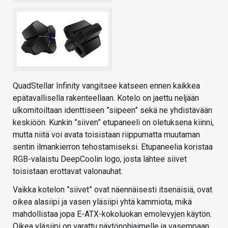
QuadStellar Infinity vangitsee katseen ennen kaikkea
epätavallisella rakenteellaan. Kotelo on jaettu neljään
ulkomitoiltaan identtiseen ”siipeen” sekä ne yhdistävään
keskiöön. Kunkin ”siiven” etupaneeli on oletuksena kiinni,
mutta niitä voi avata toisistaan riippumatta muutaman
sentin ilmankierron tehostamiseksi. Etupaneelia koristaa
RGB-valaistu DeepCoolin logo, josta lähtee siivet
toisistaan erottavat valonauhat.
Vaikka kotelon ”siivet” ovat näennäisesti itsenäisiä, ovat
oikea alasiipi ja vasen yläsiipi yhtä kammiota, mikä
mahdollistaa jopa E-ATX-kokoluokan emolevyjen käytön.
Oikea yläsiipi on varattu näytönohjaimelle ja vasempaan