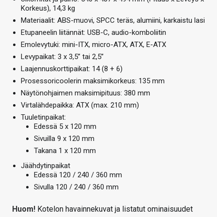
Korkeus), 14,3 kg
Materiaalit: ABS-muovi, SPCC teräs, alumiini, karkaistu lasi
Etupaneelin liitännät: USB-C, audio-komboliitin
Emolevytuki: mini-ITX, micro-ATX, ATX, E-ATX
Levypaikat: 3 x 3,5” tai 2,5”
Laajennuskorttipaikat: 14 (8 + 6)
Prosessoricoolerin maksimikorkeus: 135 mm
Näytönohjaimen maksimipituus: 380 mm
Virtalähdepaikka: ATX (max. 210 mm)
Tuuletinpaikat:
Edessä 5 x 120 mm
Sivuilla 9 x 120 mm
Takana 1 x 120 mm
Jäähdytinpaikat
Edessä 120 / 240 / 360 mm
Sivulla 120 / 240 / 360 mm
Huom!
Kotelon havainnekuvat ja listatut ominaisuudet