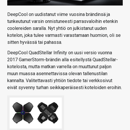
DeepCool on uudistanut viime vuosina brändinsä ja
tunkeutunut varsin onnistuneesti parrasvaloihin etenkin
coolereiden saralla. Nyt yhtiö on julkistanut uuden
kotelon, joka tulee varmasti varastamaan huomion, oli se
sitten hyvässä tai pahassa.
DeepCool QuadStellar Infinity on uusi versio vuonna
2017 GamerStorm-brändin alla esitellystä QuadStellar-
kotelosta, mutta matkan varrella on muuttunut paljon
muun muassa asennettavissa olevan tallenustilan
kannalta. Valitettavasti yhtiön tiedote tai verkkosivut
eivät syvenny turhan seikkaperäisesti koteloiden eroihin.