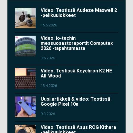
Video: Testissä Audeze Maxwell 2
-pelikuulokkeet
15.6.2026
Video: io-techin
messuosastoraportit Computex
2026 -tapahtumasta
3.6.2026
Video: Testissä Keychron K2 HE
All-Wood
13.4.2026
Uusi artikkeli & video: Testissä
Google Pixel 10a
9.3.2026
Video: Testissä Asus ROG Kithara
-pelikuulokkeet