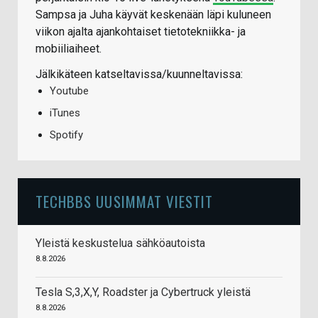
Sampsa ja Juha käyvät keskenään läpi kuluneen
viikon ajalta ajankohtaiset tietotekniikka- ja
mobiiliaiheet.
Jälkikäteen katseltavissa/kuunneltavissa:
Youtube
iTunes
Spotify
TECHBBS UUSIMMAT VIESTIT
Yleistä keskustelua sähköautoista
8.8.2026
Tesla S,3,X,Y, Roadster ja Cybertruck yleistä
8.8.2026