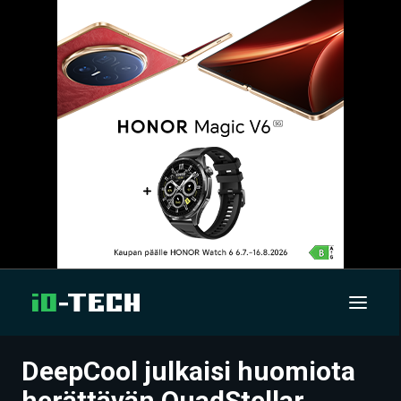
DeepCool julkaisi huomiota
UUTISET
herättävän QuadStellar