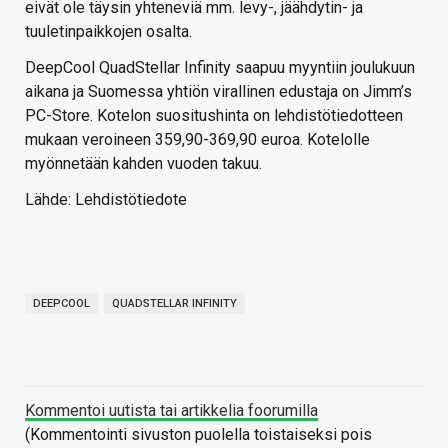
eivät ole täysin yhteneviä mm. levy-, jäähdytin- ja
tuuletinpaikkojen osalta.
DeepCool QuadStellar Infinity saapuu myyntiin joulukuun
aikana ja Suomessa yhtiön virallinen edustaja on Jimm’s
PC-Store. Kotelon suositushinta on lehdistötiedotteen
mukaan veroineen 359,90-369,90 euroa. Kotelolle
myönnetään kahden vuoden takuu.
Lähde: Lehdistötiedote
DEEPCOOL
QUADSTELLAR INFINITY
Kommentoi uutista tai artikkelia foorumilla
(Kommentointi sivuston puolella toistaiseksi pois