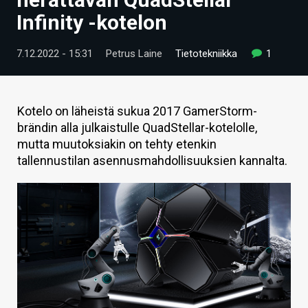
ARTIKKELIT
Infinity -kotelon
VIDEOT
7.12.2022 - 15:31
Petrus Laine
Tietotekniikka
1
TECHBBS
TIETOA
Kotelo on läheistä sukua 2017 GamerStorm-
brändin alla julkaistulle QuadStellar-kotelolle,
HINTA.FI
mutta muutoksiakin on tehty etenkin
tallennustilan asennusmahdollisuuksien kannalta.
KAUPPA
VAIHDA TEEMA
HAKU