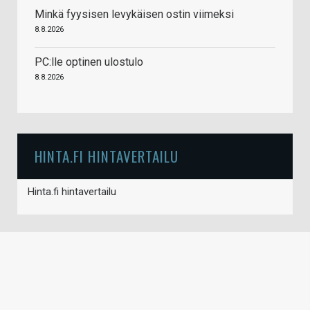
Minkä fyysisen levykäisen ostin viimeksi
8.8.2026
PC:lle optinen ulostulo
8.8.2026
HINTA.FI HINTAVERTAILU
Hinta.fi hintavertailu