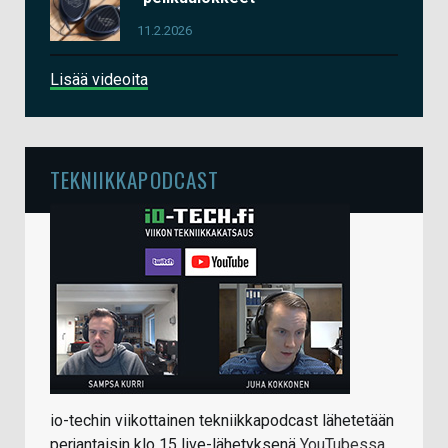
11.2.2026
Lisää videoita
TEKNIIKKAPODCAST
io-techin viikottainen tekniikkapodcast lähetetään
perjantaisin klo 15 live-lähetyksenä
YouTubessa
.