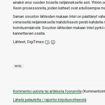
ainakin ensi vuoden toiselle neljännekselle asti. Yhtiön o
Xeon-prosessoreita, joiden katteet ovat edullisempia m
Saman sivuston lähteiden mukaan Intel on päättänyt väh
viimeisellä neljänneksellä mahdollisesti peräti kahdella 
toimitusmääristä. Sivuston lähteiden mukaan Intel pyrkii
kannettavien osalta.
Lähteet, DigiTimes (
1
), (
2
)
INTEL
Kommentoi uutista tai artikkelia foorumilla
(Kommentointi 
Lähetä palautetta / raportoi kirjoitusvirheestä