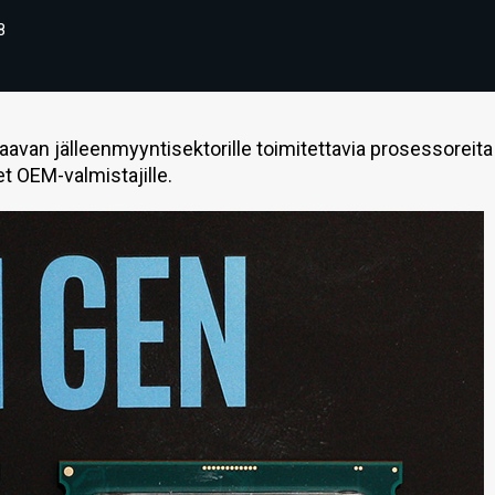
8
aavan jälleenmyyntisektorille toimitettavia prosessoreita
et OEM-valmistajille.