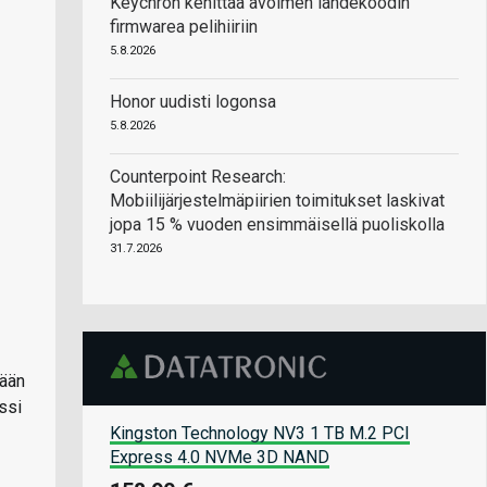
Keychron kehittää avoimen lähdekoodin
firmwarea pelihiiriin
5.8.2026
Honor uudisti logonsa
5.8.2026
Counterpoint Research:
Mobiilijärjestelmäpiirien toimitukset laskivat
jopa 15 % vuoden ensimmäisellä puoliskolla
31.7.2026
kään
ssi
Kingston Technology NV3 1 TB M.2 PCI
Express 4.0 NVMe 3D NAND