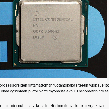
a prosessoreiden riittämättömän tuotantokapasiteetin vuoksi. Pit
n enää kysyntään ja jatkuvasti myöhästelevä 10 nanometrin prose
si todennut tällä viikolla Intelin toimitusvaikeuksien jatkuvan