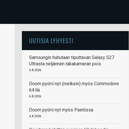
UUTISIA LYHYESTI
Samsungin huhutaan tiputtavan Galaxy S27
Ultrasta neljännen takakameran pois
6.8.2026
Doom pyörii nyt (melkein) myös Commodore
64:llä
6.8.2026
Doom pyörii nyt myös Paintissa
6.8.2026