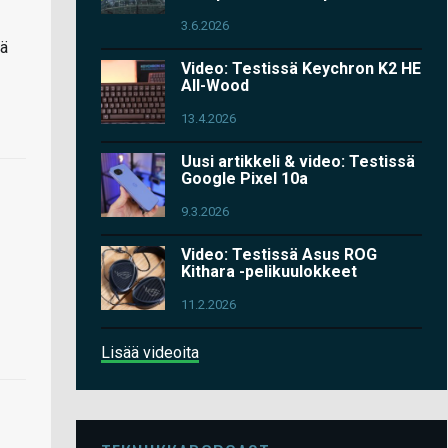
3.6.2026
tä
Video: Testissä Keychron K2 HE
All-Wood
13.4.2026
Uusi artikkeli & video: Testissä
Google Pixel 10a
9.3.2026
Video: Testissä Asus ROG
Kithara -pelikuulokkeet
11.2.2026
Lisää videoita