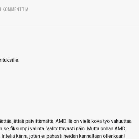
8 KOMMENTTIA
tuksille.
äättää jättää päivittämättä. AMD:llä on vielä kova työ vakuuttaa
 on se fiksumpi valinta. Valitettavasti näin. Mutta onhan AMD
nteliä kiinni, joten ei pahasti heidän kannaltaan ollenkaan!