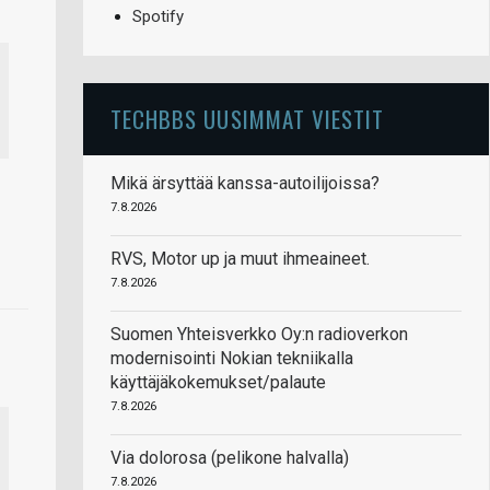
Spotify
TECHBBS UUSIMMAT VIESTIT
Mikä ärsyttää kanssa-autoilijoissa?
7.8.2026
RVS, Motor up ja muut ihmeaineet.
7.8.2026
Suomen Yhteisverkko Oy:n radioverkon
modernisointi Nokian tekniikalla
käyttäjäkokemukset/palaute
7.8.2026
Via dolorosa (pelikone halvalla)
7.8.2026