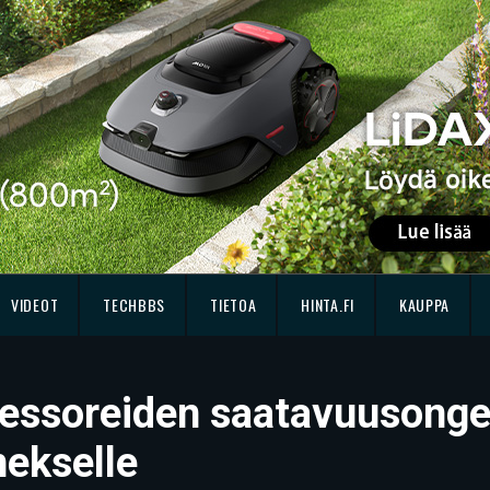
VIDEOT
TECHBBS
TIETOA
HINTA.FI
KAUPPA
osessoreiden saatavuusonge
nekselle