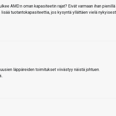
lkee AMD:n oman kapasiteetin rajat? Eivät varmaan ihan pienillä
 lisää tuotantokapasiteettia, jos kysyntä yllättäen vielä nykyises
 uusien läppäreiden toimitukset viivästyy näistä johtuen.
..