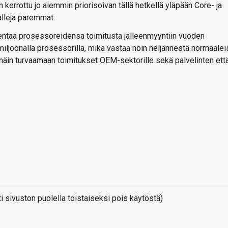
n kerrottu jo aiemmin priorisoivan tällä hetkellä yläpään Core- ja
alleja paremmat.
entää prosessoreidensa toimitusta jälleenmyyntiin vuoden
miljoonalla prosessorilla, mikä vastaa noin neljännestä normaalei
 näin turvaamaan toimitukset OEM-sektorille sekä palvelinten ett
sivuston puolella toistaiseksi pois käytöstä)