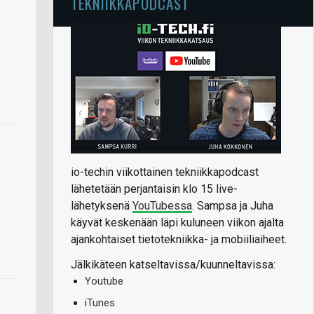
TEKNIIKKAPODCAST
io-techin viikottainen tekniikkapodcast
lähetetään perjantaisin klo 15 live-
lähetyksenä
YouTubessa
. Sampsa ja Juha
käyvät keskenään läpi kuluneen viikon ajalta
ajankohtaiset tietotekniikka- ja mobiiliaiheet.
Jälkikäteen katseltavissa/kuunneltavissa:
Youtube
iTunes