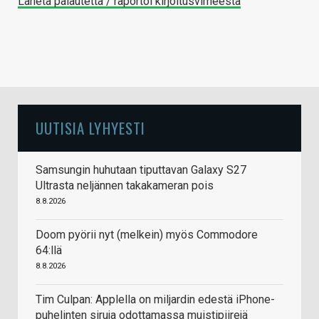
Lähetä palautetta / raportoi kirjoitusvirheestä
UUTISIA LYHYESTI
Samsungin huhutaan tiputtavan Galaxy S27
Ultrasta neljännen takakameran pois
8.8.2026
Doom pyörii nyt (melkein) myös Commodore
64:llä
8.8.2026
Tim Culpan: Applella on miljardin edestä iPhone-
puhelinten siruja odottamassa muistipiirejä