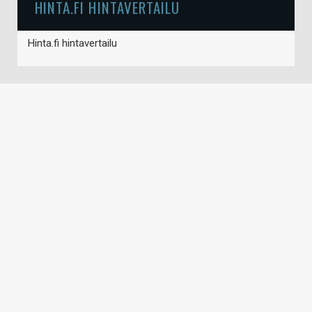
HINTA.FI HINTAVERTAILU
Hinta.fi hintavertailu