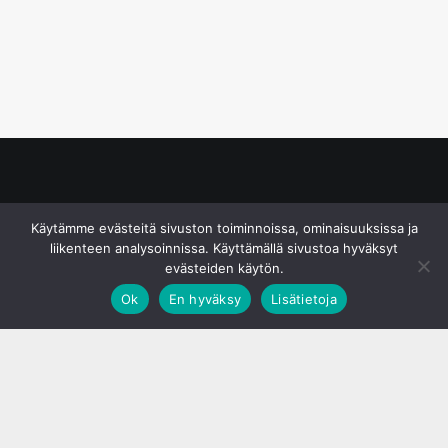
© S&J Media Oy
Käytämme evästeitä sivuston toiminnoissa, ominaisuuksissa ja
liikenteen analysoinnissa. Käyttämällä sivustoa hyväksyt
evästeiden käytön.
Ok
En hyväksy
Lisätietoja
;