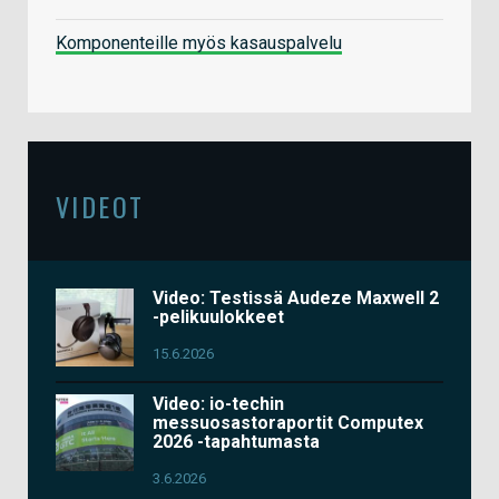
Komponenteille myös kasauspalvelu
VIDEOT
Video: Testissä Audeze Maxwell 2
-pelikuulokkeet
15.6.2026
Video: io-techin
messuosastoraportit Computex
2026 -tapahtumasta
3.6.2026