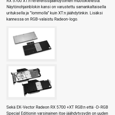
RX 5700 XT:n referenssijäähdyttimen muotokielestä.
Näytönohjainblokin kansi on varustettu samankaltaisella
urituksella ja ”lommolla” kuin XT:n jäähdytinkin. Lisäksi
kannessa on RGB-valaistu Radeon-logo.
Sekä EK-Vector Radeon RX 5700 +XT RGB:n että -D-RGB
Special Editionin varsinainen itse jäähdytysydin on uuden