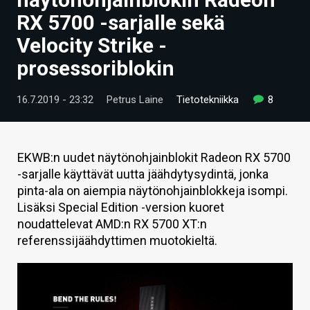
ARTIKKELIT
RX 5700 -sarjalle sekä
Velocity Strike -
VIDEOT
prosessoriblokin
TECHBBS
16.7.2019 - 23:32
Petrus Laine
Tietotekniikka
8
TIETOA
HINTA.FI
EKWB:n uudet näytönohjainblokit Radeon RX 5700
KAUPPA
-sarjalle käyttävät uutta jäähdytysydintä, jonka
pinta-ala on aiempia näytönohjainblokkeja isompi.
VAIHDA TEEMA
Lisäksi Special Edition -version kuoret
noudattelevat AMD:n RX 5700 XT:n
referenssijäähdyttimen muotokieltä.
HAKU