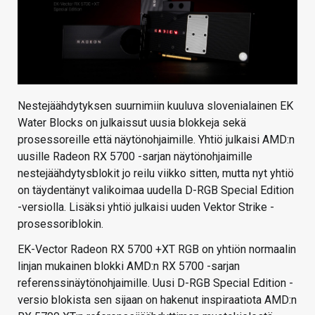
Nestejäähdytyksen suurnimiin kuuluva slovenialainen EK
Water Blocks on julkaissut uusia blokkeja sekä
prosessoreille että näytönohjaimille. Yhtiö julkaisi AMD:n
uusille Radeon RX 5700 -sarjan näytönohjaimille
nestejäähdytysblokit jo reilu viikko sitten, mutta nyt yhtiö
on täydentänyt valikoimaa uudella D-RGB Special Edition
-versiolla. Lisäksi yhtiö julkaisi uuden Vektor Strike -
prosessoriblokin.
EK-Vector Radeon RX 5700 +XT RGB on yhtiön normaalin
linjan mukainen blokki AMD:n RX 5700 -sarjan
referenssinäytönohjaimille. Uusi D-RGB Special Edition -
versio blokista sen sijaan on hakenut inspiraatiota AMD:n