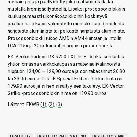
messingistä ja päällystetty joko mattamustalla tai
mustalla kromipäällysteellä. Lisäksi prosessoriblokkiin
kuuluu puhtaasti ulkonäköseikkoihin keskittyvä
päällisosa, joka on valmistettu mustaksi anodisoidusta
harjatusta alumiinista tai pelkästä harjatusta alumiinista.
Prosessoriblokki tukee AMD:n AM4-kantaan ja Intelin
LGA 115x ja 20xx-kantoihin sopivia prosessoreita.
EK-Vector Radeon RX 5700 +XT RGB -blokki kustantaa
yhtiön omassa verkkokaupassa materiaalivalinnoista
riippuen 124,90 – 129,90 euroa ja sen takakannet 26,90
tai 33,90 euroa. D-RGB Special Edition -blokin hinta on
179,90 euroa ja siihen sisältyy sen takalevy. EK-Vector
Strike -prosessoriblokin hinta on 139,90 euroa.
Lähteet: EKWB (
1
), (
2
), (
3
)
EK-VELOCITY
EK-VELOCITY RADEON RX 5700
EK-VELOCITY STRIKE