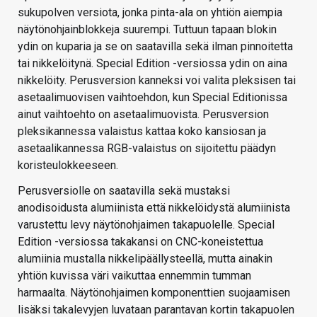
sukupolven versiota, jonka pinta-ala on yhtiön aiempia
näytönohjainblokkeja suurempi. Tuttuun tapaan blokin
ydin on kuparia ja se on saatavilla sekä ilman pinnoitetta
tai nikkelöitynä. Special Edition -versiossa ydin on aina
nikkelöity. Perusversion kanneksi voi valita pleksisen tai
asetaalimuovisen vaihtoehdon, kun Special Editionissa
ainut vaihtoehto on asetaalimuovista. Perusversion
pleksikannessa valaistus kattaa koko kansiosan ja
asetaalikannessa RGB-valaistus on sijoitettu päädyn
koristeulokkeeseen.
Perusversiolle on saatavilla sekä mustaksi
anodisoidusta alumiinista että nikkelöidystä alumiinista
varustettu levy näytönohjaimen takapuolelle. Special
Edition -versiossa takakansi on CNC-koneistettua
alumiinia mustalla nikkelipäällysteellä, mutta ainakin
yhtiön kuvissa väri vaikuttaa ennemmin tumman
harmaalta. Näytönohjaimen komponenttien suojaamisen
lisäksi takalevyjen luvataan parantavan kortin takapuolen