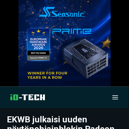
EKWB julkaisi uuden
UUTISET
näytönohjainblokin Radeon