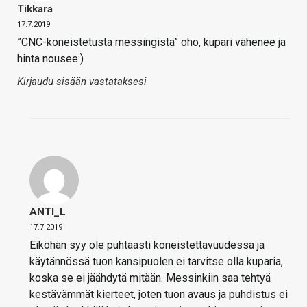
Tikkara
17.7.2019
”CNC-koneistetusta messingistä” oho, kupari vähenee ja
hinta nousee:)
Kirjaudu sisään vastataksesi
ANTI_L
17.7.2019
Eiköhän syy ole puhtaasti koneistettavuudessa ja
käytännössä tuon kansipuolen ei tarvitse olla kuparia,
koska se ei jäähdytä mitään. Messinkiin saa tehtyä
kestävämmät kierteet, joten tuon avaus ja puhdistus ei