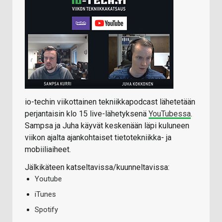
io-techin viikottainen tekniikkapodcast lähetetään
perjantaisin klo 15 live-lähetyksenä
YouTubessa
.
Sampsa ja Juha käyvät keskenään läpi kuluneen
viikon ajalta ajankohtaiset tietotekniikka- ja
mobiiliaiheet.
Jälkikäteen katseltavissa/kuunneltavissa:
Youtube
iTunes
Spotify