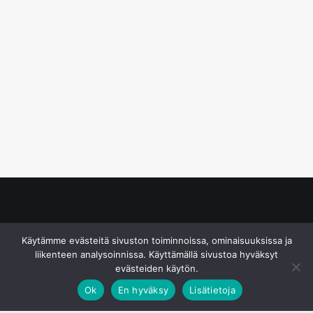
© S&J Media Oy
Käytämme evästeitä sivuston toiminnoissa, ominaisuuksissa ja
liikenteen analysoinnissa. Käyttämällä sivustoa hyväksyt
evästeiden käytön.
Ok
En hyväksy
Lisätietoja