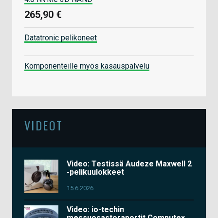
265,90 €
Datatronic pelikoneet
Komponenteille myös kasauspalvelu
VIDEOT
Video: Testissä Audeze Maxwell 2
-pelikuulokkeet
15.6.2026
Video: io-techin
messuosastoraportit Computex