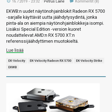
16.7.2019 - 23:32
/
Petrus Laine
Kommentit (8)
EKWB:n uudet näytönohjainblokit Radeon RX 5700
-sarjalle käyttävät uutta jäähdytysydintä, jonka
pinta-ala on aiempia näytönohjainblokkeja isompi.
Lisäksi Special Edition -version kuoret
noudattelevat AMD:n RX 5700 XT:n
referenssijäähdyttimen muotokieltä.
Lue lisää
EK-Velocity
EK-Velocity Radeon RX 5700
EK-Velocity Strike
EKWB