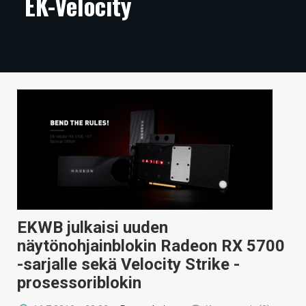
EK-Velocity
ARTIKKELIT
VIDEOT
TECHBBS
TIETOA
HINTA.FI
KAUPPA
VAIHDA TEEMA
EKWB julkaisi uuden
näytönohjainblokin Radeon RX 5700
HAKU
-sarjalle sekä Velocity Strike -
prosessoriblokin