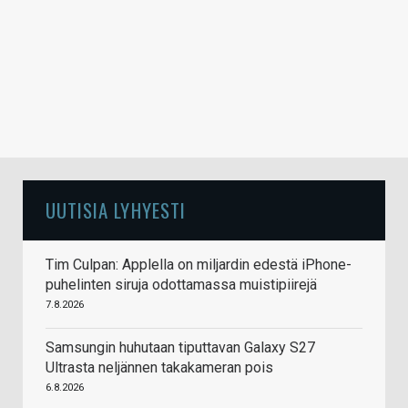
UUTISIA LYHYESTI
Tim Culpan: Applella on miljardin edestä iPhone-
puhelinten siruja odottamassa muistipiirejä
7.8.2026
Samsungin huhutaan tiputtavan Galaxy S27
Ultrasta neljännen takakameran pois
6.8.2026