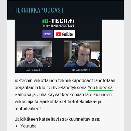
TEKNIIKKAPODCAST
io-techin viikottainen tekniikkapodcast lähetetään
perjantaisin klo 15 live-lähetyksenä
YouTubessa
.
Sampsa ja Juha käyvät keskenään läpi kuluneen
viikon ajalta ajankohtaiset tietotekniikka- ja
mobiiliaiheet.
Jälkikäteen katseltavissa/kuunneltavissa:
Youtube