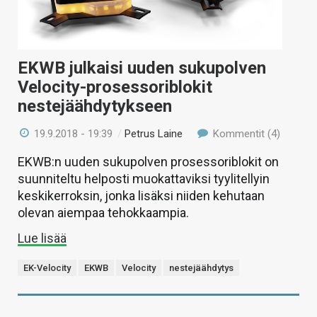
EKWB julkaisi uuden sukupolven
Velocity-prosessoriblokit
nestejäähdytykseen
19.9.2018 - 19:39
/
Petrus Laine
Kommentit (4)
EKWB:n uuden sukupolven prosessoriblokit on
suunniteltu helposti muokattaviksi tyylitellyin
keskikerroksin, jonka lisäksi niiden kehutaan
olevan aiempaa tehokkaampia.
Lue lisää
EK-Velocity
EKWB
Velocity
nestejäähdytys