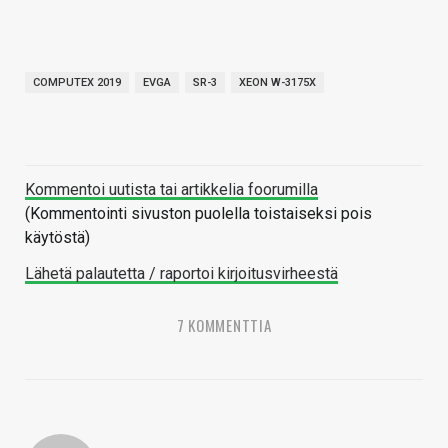
COMPUTEX 2019
EVGA
SR-3
XEON W-3175X
Kommentoi uutista tai artikkelia foorumilla
(Kommentointi sivuston puolella toistaiseksi pois
käytöstä)
Lähetä palautetta / raportoi kirjoitusvirheestä
7 KOMMENTTIA