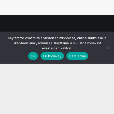
© S&J Media Oy
Käytämme evästeitä sivuston toiminnoissa, ominaisuuksissa ja
liikenteen analysoinnissa. Käyttämällä sivustoa hyväksyt
evästeiden käytön.
Ok
En hyväksy
Lisätietoja
;