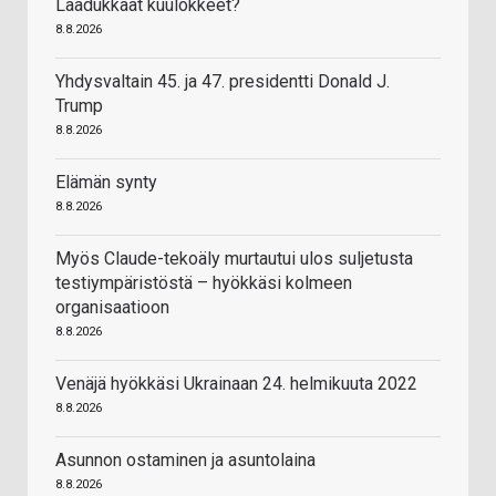
Laadukkaat kuulokkeet?
8.8.2026
Yhdysvaltain 45. ja 47. presidentti Donald J.
Trump
8.8.2026
Elämän synty
8.8.2026
Myös Claude-tekoäly murtautui ulos suljetusta
testiympäristöstä – hyökkäsi kolmeen
organisaatioon
8.8.2026
Venäjä hyökkäsi Ukrainaan 24. helmikuuta 2022
8.8.2026
Asunnon ostaminen ja asuntolaina
8.8.2026