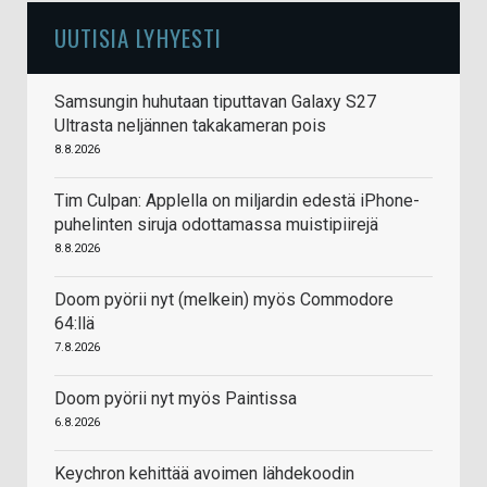
UUTISIA LYHYESTI
Samsungin huhutaan tiputtavan Galaxy S27
Ultrasta neljännen takakameran pois
8.8.2026
Tim Culpan: Applella on miljardin edestä iPhone-
puhelinten siruja odottamassa muistipiirejä
8.8.2026
Doom pyörii nyt (melkein) myös Commodore
64:llä
7.8.2026
Doom pyörii nyt myös Paintissa
6.8.2026
Keychron kehittää avoimen lähdekoodin