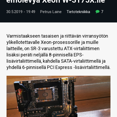
ARTIKKELIT
30.5.2019 - 19:49
Petrus Laine
Tietotekniikka
7
VIDEOT
TECHBBS
Varmistaakseen tasaisen ja riittävän virransyötön
TIETOA
ylikellotettavalle Xeon-prosessorille ja muille
laitteille, on SR-3 varustettu ATX-virtaliittimen
HINTA.FI
lisäksi peräti neljällä 8-pinnisellä EPS-
lisävirtaliittimellä, kahdella SATA-virtaliittimellä ja
KAUPPA
yhdellä 6-pinnisellä PCI Express -lisävirtaliittimellä.
VAIHDA TEEMA
HAKU