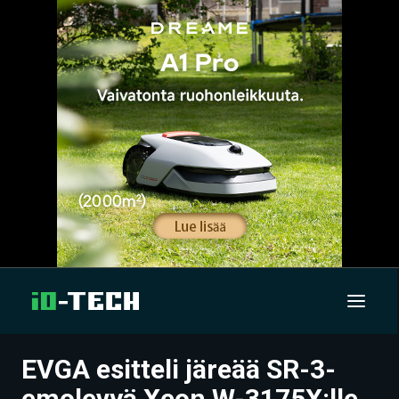
EVGA esitteli järeää SR-3-
UUTISET
emolevyä Xeon W-3175X:lle