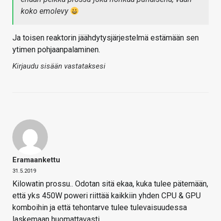
koko emolevy
Ja toisen reaktorin jäähdytysjärjestelmä estämään sen
ytimen pohjaanpalaminen.
Kirjaudu sisään vastataksesi
Eramaankettu
31.5.2019
Kilowatin prossu.. Odotan sitä ekaa, kuka tulee pätemään,
että yks 450W poweri riittää kaikkiin yhden CPU & GPU
komboihin ja että tehontarve tulee tulevaisuudessa
laskemaan huomattavasti..