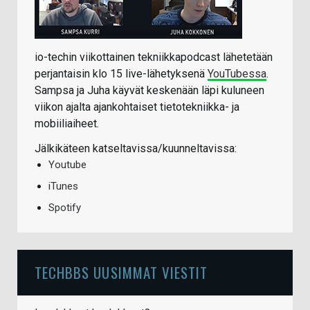
io-techin viikottainen tekniikkapodcast lähetetään
perjantaisin klo 15 live-lähetyksenä
YouTubessa
.
Sampsa ja Juha käyvät keskenään läpi kuluneen
viikon ajalta ajankohtaiset tietotekniikka- ja
mobiiliaiheet.
Jälkikäteen katseltavissa/kuunneltavissa:
Youtube
iTunes
Spotify
TECHBBS UUSIMMAT VIESTIT