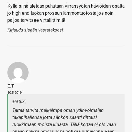
Kyllä siinä aletaan puhutaan virransyötän häviöiden osalta
jo high end luokan prossun lämmöntuotosta jos noin
paljoa tarvitsee virtaliittimiä!
Kirjaudu sisään vastataksesi
E.T
30.5.2019
eretux
Taitaa tarvita melkeimpä oman ydinvoimalan
takapihallensa jotta sähkön saanti riittäisi
ruokkimaan moista kiuasta. Tällä kertaa ei ole vaan
enään pelkkä prossu joka hohkaa punaisena, vaan