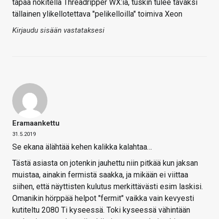
tapaa nokitella Threadripper WX:iä, tuskin tulee tavaksi
tällainen ylikellotettava "pelikelloilla" toimiva Xeon
Kirjaudu sisään vastataksesi
Eramaankettu
31.5.2019
Se ekana älähtää kehen kalikka kalahtaa…
Tästä asiasta on jotenkin jauhettu niin pitkää kun jaksan
muistaa, ainakin fermistä saakka, ja mikään ei viittaa
siihen, että näyttisten kulutus merkittävästi esim laskisi.
Omanikin hörppää helpot "fermit" vaikka vain kevyesti
kutiteltu 2080 Ti kyseessä. Toki kyseessä vähintään