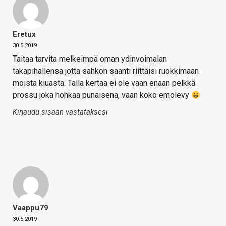
Eretux
30.5.2019
Taitaa tarvita melkeimpä oman ydinvoimalan
takapihallensa jotta sähkön saanti riittäisi ruokkimaan
moista kiuasta. Tällä kertaa ei ole vaan enään pelkkä
prossu joka hohkaa punaisena, vaan koko emolevy
Kirjaudu sisään vastataksesi
Vaappu79
30.5.2019