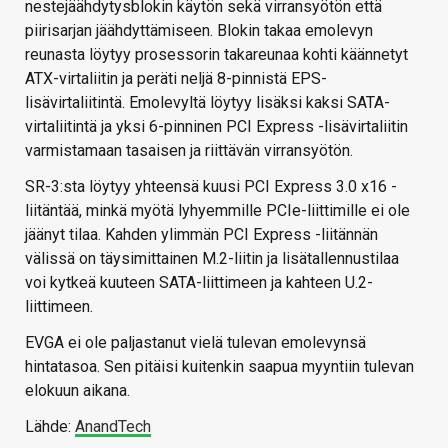
nestejäähdytysblokin käytön sekä virransyötön että
piirisarjan jäähdyttämiseen. Blokin takaa emolevyn
reunasta löytyy prosessorin takareunaa kohti käännetyt
ATX-virtaliitin ja peräti neljä 8-pinnistä EPS-
lisävirtaliitintä. Emolevyltä löytyy lisäksi kaksi SATA-
virtaliitintä ja yksi 6-pinninen PCI Express -lisävirtaliitin
varmistamaan tasaisen ja riittävän virransyötön.
SR-3:sta löytyy yhteensä kuusi PCI Express 3.0 x16 -
liitäntää, minkä myötä lyhyemmille PCIe-liittimille ei ole
jäänyt tilaa. Kahden ylimmän PCI Express -liitännän
välissä on täysimittainen M.2-liitin ja lisätallennustilaa
voi kytkeä kuuteen SATA-liittimeen ja kahteen U.2-
liittimeen.
EVGA ei ole paljastanut vielä tulevan emolevynsä
hintatasoa. Sen pitäisi kuitenkin saapua myyntiin tulevan
elokuun aikana.
Lähde:
AnandTech