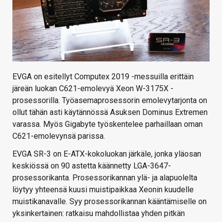
EVGA on esitellyt Computex 2019 -messuilla erittäin
järeän luokan C621-emolevyä Xeon W-3175X -
prosessorilla. Työasemaprosessorin emolevytarjonta on
ollut tähän asti käytännössä Asuksen Dominus Extremen
varassa. Myös Gigabyte työskentelee parhaillaan oman
C621-emolevynsä parissa.
EVGA SR-3 on E-ATX-kokoluokan järkäle, jonka yläosan
keskiössä on 90 astetta käännetty LGA-3647-
prosessorikanta. Prosessorikannan ylä- ja alapuolelta
löytyy yhteensä kuusi muistipaikkaa Xeonin kuudelle
muistikanavalle. Syy prosessorikannan kääntämiselle on
yksinkertainen: ratkaisu mahdollistaa yhden pitkän