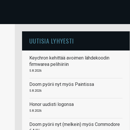
UUTISIA LYHYESTI
Keychron kehittää avoimen lähdekoodin
firmwarea pelihiiriin
5.8.2026
Doom pyörii nyt myös Paintissa
5.8.2026
Honor uudisti logonsa
5.8.2026
Doom pyörii nyt (melkein) myös Commodore