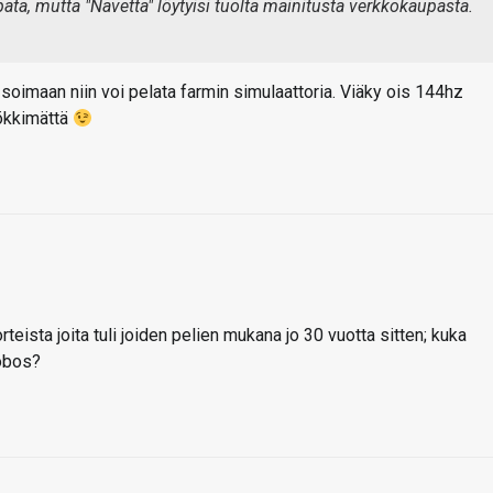
a, mutta "Navetta" löytyisi tuolta mainitusta verkkokaupasta.
i soimaan niin voi pelata farmin simulaattoria. Viäky ois 144hz
tökkimättä
teista joita tuli joiden pelien mukana jo 30 vuotta sitten; kuka
obos?