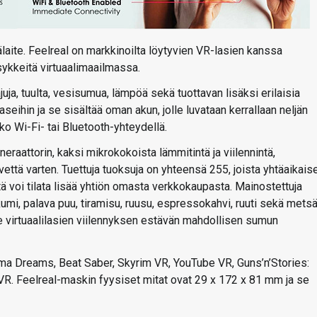
älaite. Feelreal on markkinoilta löytyvien VR-lasien kanssa
rsykkeitä virtuaalimaailmassa.
ja, tuulta, vesisumua, lämpöä sekä tuottavan lisäksi erilaisia
aseihin ja se sisältää oman akun, jolle luvataan kerrallaan neljän
ko Wi-Fi- tai Bluetooth-yhteydellä.
raattorin, kaksi mikrokokoista lämmitintä ja viilennintä,
tä varten. Tuettuja tuoksuja on yhteensä 255, joista yhtäaikaise
ä voi tilata lisää yhtiön omasta verkkokaupasta. Mainostettuja
mi, palava puu, tiramisu, ruusu, espressokahvi, ruuti sekä metsä
e virtuaalilasien viilennyksen estävän mahdollisen sumun
n oma Dreams, Beat Saber, Skyrim VR, YouTube VR, Guns’n’Stories:
VR. Feelreal-maskin fyysiset mitat ovat 29 x 172 x 81 mm ja se