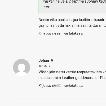
Paskan hajua ei näemmä suoraan kaupat
:tup:
Noniin eiku paskanhajua tuuttiin ja kauntr
gsync lasit että näkis maissin taittuvan 
Kirjaudu sisään vastataksesi
Johan_V
10.4.2019
Vähän jalostettu versio raaputettavista kor
muistaa esim Leather goddesses of Ph
Kirjaudu sisään vastataksesi