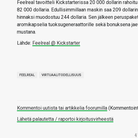
Feelreal tavoitteli Kickstarterissa 20 000 dollarin rahoitus
82 000 dollaria. Edullisimmillaan maskin saa 209 dollari
hinnaksi muodostuu 244 dollaria. Sen jälkeen peruspaketi
aromikapselia tuoksugeneraattorille sekä bonuksena jaet
mustana.
Lähde:
Feelreal @ Kickstarter
FEELREAL
VIRTUAALITODELLISUUS
Kommentoi uutista tai artikkelia foorumilla
(Kommentointi 
Lähetä palautetta / raportoi kirjoitusvirheestä
4