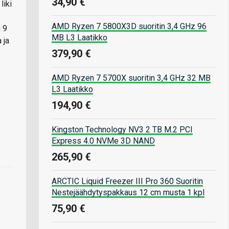
34,90 €
liki
AMD Ryzen 7 5800X3D suoritin 3,4 GHz 96
i 9
MB L3 Laatikko
 ja
379,90 €
AMD Ryzen 7 5700X suoritin 3,4 GHz 32 MB
L3 Laatikko
194,90 €
Kingston Technology NV3 2 TB M.2 PCI
Express 4.0 NVMe 3D NAND
265,90 €
ARCTIC Liquid Freezer III Pro 360 Suoritin
Nestejäähdytyspakkaus 12 cm musta 1 kpl
75,90 €