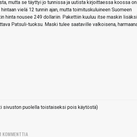
ta, mutta se täyttyi jo tunnissa ja uutista kirjoittaessa koossa on 
n hintaan vielä 12 tunnin ajan, mutta toimituskuluineen Suomeen
n hinta nousee 249 dollariin. Pakettiin kuuluu itse maskin lisäks
tava Patsuli-tuoksu. Maski tulee saataville valkoisena, harmaana
sivuston puolella toistaiseksi pois käytöstä)
1 KOMMENTTIA