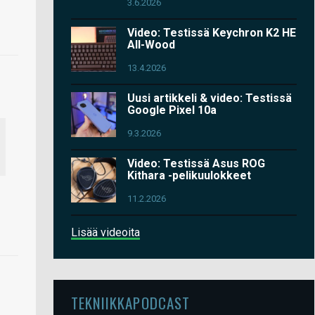
3.6.2026
Video: Testissä Keychron K2 HE
All-Wood
13.4.2026
Uusi artikkeli & video: Testissä
Google Pixel 10a
9.3.2026
Video: Testissä Asus ROG
Kithara -pelikuulokkeet
11.2.2026
Lisää videoita
TEKNIIKKAPODCAST