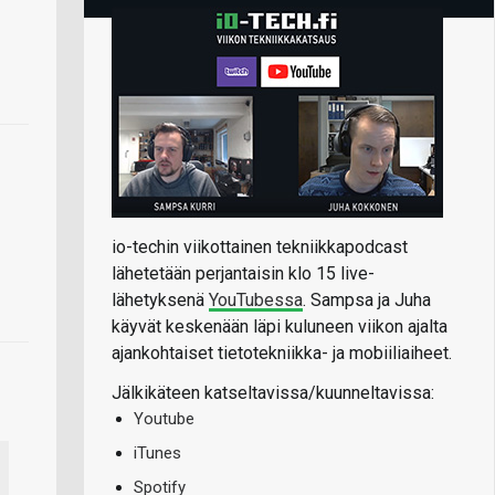
io-techin viikottainen tekniikkapodcast
lähetetään perjantaisin klo 15 live-
lähetyksenä
YouTubessa
. Sampsa ja Juha
käyvät keskenään läpi kuluneen viikon ajalta
ajankohtaiset tietotekniikka- ja mobiiliaiheet.
Jälkikäteen katseltavissa/kuunneltavissa:
Youtube
iTunes
Spotify