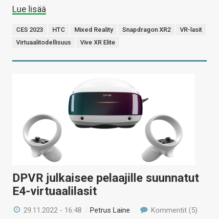
Lue lisää
CES 2023
HTC
Mixed Reality
Snapdragon XR2
VR-lasit
Virtuaalitodellisuus
Vive XR Elite
DPVR julkaisee pelaajille suunnatut
E4-virtuaalilasit
29.11.2022 - 16:48
/
Petrus Laine
Kommentit (5)