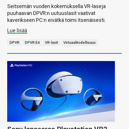
Seitsemän vuoden kokemuksella VR-laseja
puuhaavan DPVR:n uutuuslasit vaativat
kaverikseen PC:n eivätkä toimi itsenäisesti.
Lue lisää
DPVR
DPVR E4
VR-lasit
Virtuaalitodellisuus