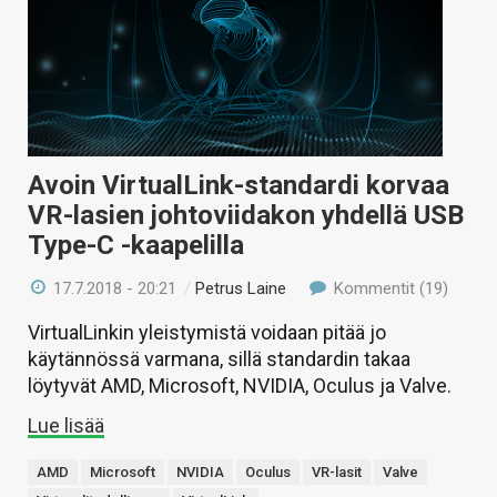
Avoin VirtualLink-standardi korvaa
VR-lasien johtoviidakon yhdellä USB
Type-C -kaapelilla
17.7.2018 - 20:21
/
Petrus Laine
Kommentit (19)
VirtualLinkin yleistymistä voidaan pitää jo
käytännössä varmana, sillä standardin takaa
löytyvät AMD, Microsoft, NVIDIA, Oculus ja Valve.
Lue lisää
AMD
Microsoft
NVIDIA
Oculus
VR-lasit
Valve