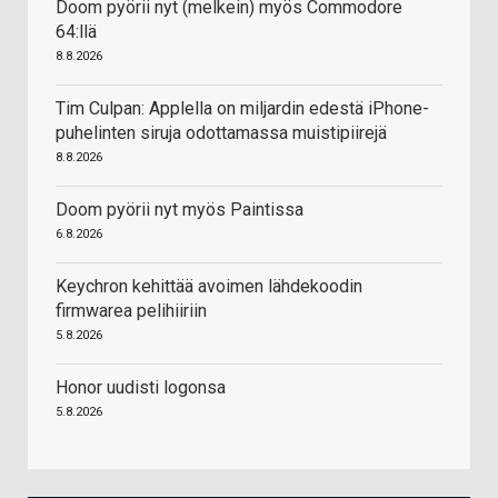
Doom pyörii nyt (melkein) myös Commodore
64:llä
8.8.2026
Tim Culpan: Applella on miljardin edestä iPhone-
puhelinten siruja odottamassa muistipiirejä
8.8.2026
Doom pyörii nyt myös Paintissa
6.8.2026
Keychron kehittää avoimen lähdekoodin
firmwarea pelihiiriin
5.8.2026
Honor uudisti logonsa
5.8.2026