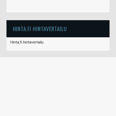
HINTA.FI HINTAVERTAILU
Hinta.fi hintavertailu