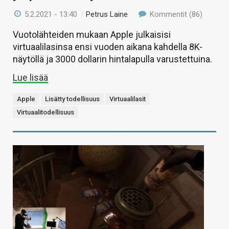
5.2.2021 - 13:40
/
Petrus Laine
Kommentit (86)
Vuotolähteiden mukaan Apple julkaisisi
virtuaalilasinsa ensi vuoden aikana kahdella 8K-
näytöllä ja 3000 dollarin hintalapulla varustettuina.
Lue lisää
Apple
Lisätty todellisuus
Virtuaalilasit
Virtuaalitodellisuus