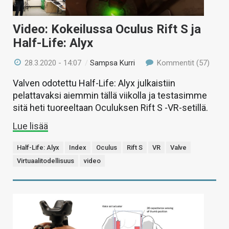
Video: Kokeilussa Oculus Rift S ja
Half-Life: Alyx
28.3.2020 - 14:07
/
Sampsa Kurri
Kommentit (57)
Valven odotettu Half-Life: Alyx julkaistiin
pelattavaksi aiemmin tällä viikolla ja testasimme
sitä heti tuoreeltaan Oculuksen Rift S -VR-setillä.
Lue lisää
Half-Life: Alyx
Index
Oculus
Rift S
VR
Valve
Virtuaalitodellisuus
video