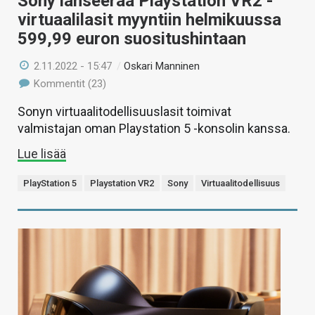
Sony lanseeraa Playstation VR2 -
virtuaalilasit myyntiin helmikuussa
599,99 euron suositushintaan
2.11.2022 - 15:47
/
Oskari Manninen
Kommentit (23)
Sonyn virtuaalitodellisuuslasit toimivat
valmistajan oman Playstation 5 -konsolin kanssa.
Lue lisää
PlayStation 5
Playstation VR2
Sony
Virtuaalitodellisuus