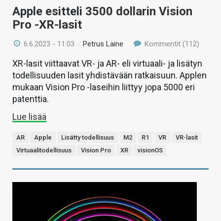
Apple esitteli 3500 dollarin Vision
Pro -XR-lasit
6.6.2023 - 11:03
/
Petrus Laine
Kommentit (112)
XR-lasit viittaavat VR- ja AR- eli virtuaali- ja lisätyn
todellisuuden lasit yhdistävään ratkaisuun. Applen
mukaan Vision Pro -laseihin liittyy jopa 5000 eri
patenttia.
Lue lisää
AR
Apple
Lisätty todellisuus
M2
R1
VR
VR-lasit
Virtuaalitodellisuus
Vision Pro
XR
visionOS