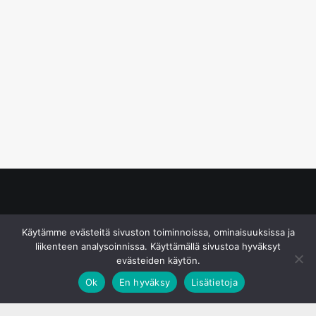
© S&J Media Oy
Käytämme evästeitä sivuston toiminnoissa, ominaisuuksissa ja
liikenteen analysoinnissa. Käyttämällä sivustoa hyväksyt
evästeiden käytön.
Ok
En hyväksy
Lisätietoja
;