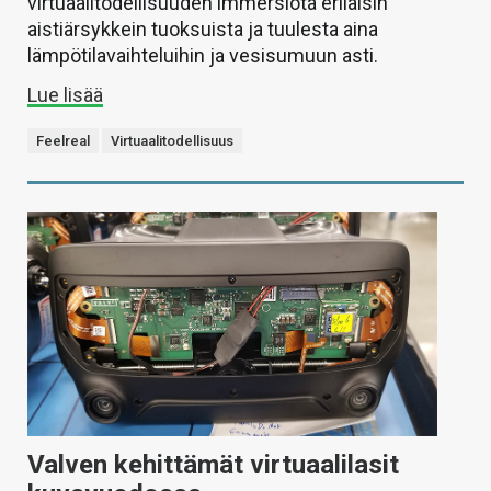
virtuaalitodellisuuden immersiota erilaisin
aistiärsykkein tuoksuista ja tuulesta aina
lämpötilavaihteluihin ja vesisumuun asti.
Lue lisää
Feelreal
Virtuaalitodellisuus
Valven kehittämät virtuaalilasit