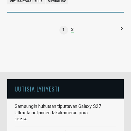
Virtuaalitodellisuus
VirtualLink
1
2
UUTISIA LYHYESTI
Samsungin huhutaan tiputtavan Galaxy S27
Ultrasta neljännen takakameran pois
8.8.2026