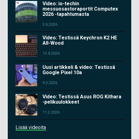
Video: io-techin
messuosastoraportit Computex
2026 -tapahtumasta
3.6.2026
Video: Testissä Keychron K2 HE
All-Wood
13.4.2026
Uusi artikkeli & video: Testissä
Google Pixel 10a
9.3.2026
Video: Testissä Asus ROG Kithara
-pelikuulokkeet
11.2.2026
Lisää videoita