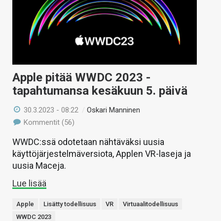
Apple pitää WWDC 2023 -
tapahtumansa kesäkuun 5. päivä
30.3.2023 - 08:22
/
Oskari Manninen
Kommentit (56)
WWDC:ssä odotetaan nähtäväksi uusia
käyttöjärjestelmäversiota, Applen VR-laseja ja
uusia Maceja.
Lue lisää
Apple
Lisätty todellisuus
VR
Virtuaalitodellisuus
WWDC 2023