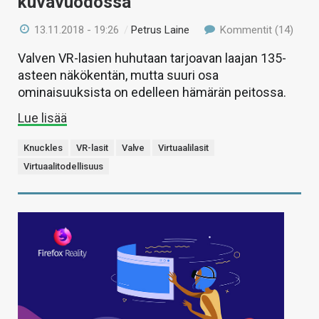
kuvavuodossa
13.11.2018 - 19:26
/
Petrus Laine
Kommentit (14)
Valven VR-lasien huhutaan tarjoavan laajan 135-
asteen näkökentän, mutta suuri osa
ominaisuuksista on edelleen hämärän peitossa.
Lue lisää
Knuckles
VR-lasit
Valve
Virtuaalilasit
Virtuaalitodellisuus