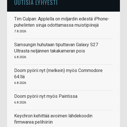
UUTISIA LYHYESTI
Tim Culpan: Applella on miljardin edestä iPhone-
puhelinten siruja odottamassa muistipiirejä
7.8.2026
Samsungin huhutaan tiputtavan Galaxy S27
Ultrasta neljännen takakameran pois
6.8.2026
Doom pyörii nyt (melkein) myös Commodore
64:llä
6.8.2026
Doom pyörii nyt myös Paintissa
6.8.2026
Keychron kehittää avoimen lähdekoodin
firmwarea pelihiiriin