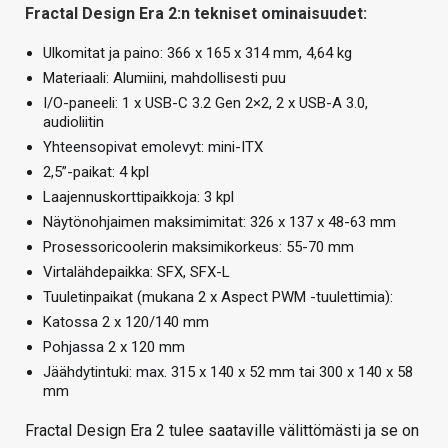
Fractal Design Era 2:n tekniset ominaisuudet:
Ulkomitat ja paino: 366 x 165 x 314 mm, 4,64 kg
Materiaali: Alumiini, mahdollisesti puu
I/O-paneeli: 1 x USB-C 3.2 Gen 2×2, 2 x USB-A 3.0,
audioliitin
Yhteensopivat emolevyt: mini-ITX
2,5”-paikat: 4 kpl
Laajennuskorttipaikkoja: 3 kpl
Näytönohjaimen maksimimitat: 326 x 137 x 48-63 mm
Prosessoricoolerin maksimikorkeus: 55-70 mm
Virtalähdepaikka: SFX, SFX-L
Tuuletinpaikat (mukana 2 x Aspect PWM -tuulettimia):
Katossa 2 x 120/140 mm
Pohjassa 2 x 120 mm
Jäähdytintuki: max. 315 x 140 x 52 mm tai 300 x 140 x 58
mm
Fractal Design Era 2 tulee saataville välittömästi ja se on