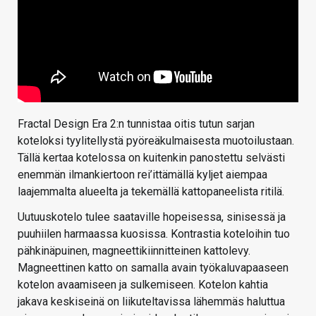
Fractal Design Era 2:n tunnistaa oitis tutun sarjan
koteloksi tyylitellystä pyöreäkulmaisesta muotoilustaan.
Tällä kertaa kotelossa on kuitenkin panostettu selvästi
enemmän ilmankiertoon rei’ittämällä kyljet aiempaa
laajemmalta alueelta ja tekemällä kattopaneelista ritilä.
Uutuuskotelo tulee saataville hopeisessa, sinisessä ja
puuhiilen harmaassa kuosissa. Kontrastia koteloihin tuo
pähkinäpuinen, magneettikiinnitteinen kattolevy.
Magneettinen katto on samalla avain työkaluvapaaseen
kotelon avaamiseen ja sulkemiseen. Kotelon kahtia
jakava keskiseinä on liikuteltavissa lähemmäs haluttua