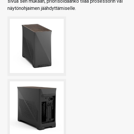
sivua sen mukaan, priorisoidaanko tilaa prosessorin vai
näytönohjaimen jäähdyttämiselle.