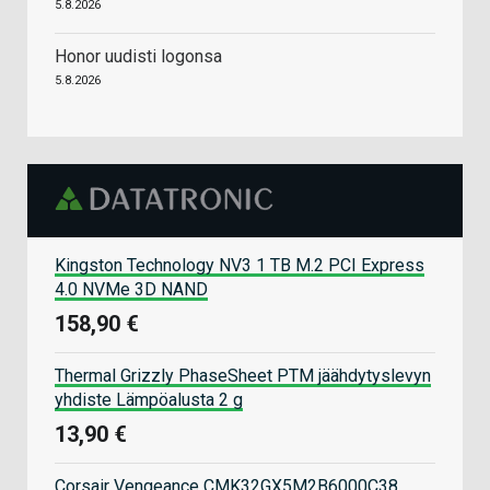
5.8.2026
Honor uudisti logonsa
5.8.2026
Kingston Technology NV3 1 TB M.2 PCI Express
4.0 NVMe 3D NAND
158,90 €
Thermal Grizzly PhaseSheet PTM jäähdytyslevyn
yhdiste Lämpöalusta 2 g
13,90 €
Corsair Vengeance CMK32GX5M2B6000C38