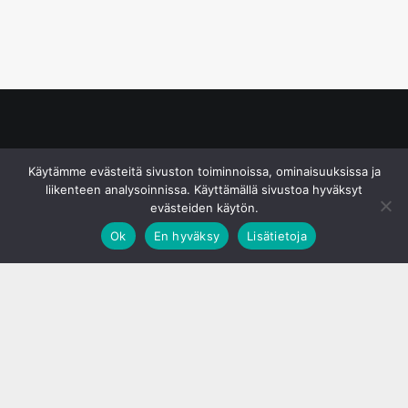
© S&J Media Oy
Käytämme evästeitä sivuston toiminnoissa, ominaisuuksissa ja
liikenteen analysoinnissa. Käyttämällä sivustoa hyväksyt
evästeiden käytön.
Ok
En hyväksy
Lisätietoja
;