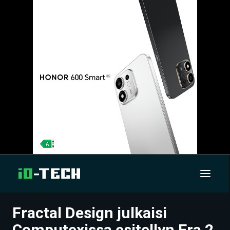
Fractal Design julkaisi
UUTISET
Computexissa esitellyn Era 2