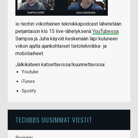
io-techin viikottainen tekniikkapodcast lähetetään
perjantaisin klo 15 live-lähetyksenä
YouTubessa
.
Sampsa ja Juha käyvät keskenään läpi kuluneen
viikon ajalta ajankohtaiset tietotekniikka- ja
mobiiliaiheet.
Jälkikäteen katseltavissa/kuunneltavissa:
Youtube
iTunes
Spotify
TECHBBS UUSIMMAT VIESTIT
Pyöräily