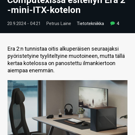
ARTIKKELIT
-mini-ITX-kotelon
VIDEOT
20.9.2024 - 04:21
Petrus Laine
Tietotekniikka
4
TECHBBS
TIETOA
Era 2:n tunnistaa oitis alkuperäisen seuraajaksi
pyöristetyine tyyliteltyine muotoineen, mutta tällä
HINTA.FI
kertaa kotelossa on panostettu ilmankiertoon
aiempaa enemmän.
KAUPPA
VAIHDA TEEMA
HAKU