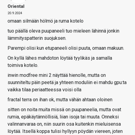
Oriental
20.9.2024
omaan silmään hölmö ja ruma kotelo
tuo päällä oleva puupaneeli tuo mieleen lähinnä jonkin
lämmityspatterin suojuksen.
Parempi olisi kun etupaneeli olisi puuta, omaan makuun.
On kyllä lähes mahdoton löytää tyylikäs ja samalla
toimiva kotelo.
inwin modfree mini 2 näyttää hienolle, mutta on
suunniteltu päin peetä ja yhteen moduliin ei mahdu gpu:ta
vaikka tilaa periaatteessa voisi olla
fractal terra on ihan ok, mutta vähän ahtaan oloinen
sitten on noita muita missä on puupaneelia, mutta ovat
rumia, epäkäytännöllisiä, liian isoja tai muuta. Onneksi
valinnanvaraa on, niin suurin osa kuitenkin mieluisensa
löytää. Itsellä koppa tulisi hyllyyn pöydän viereen, joten