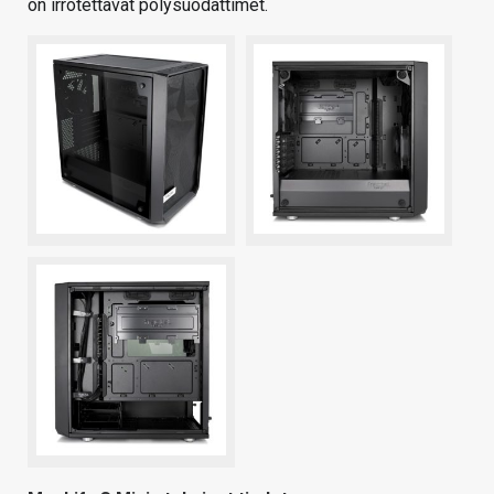
on irrotettavat pölysuodattimet.