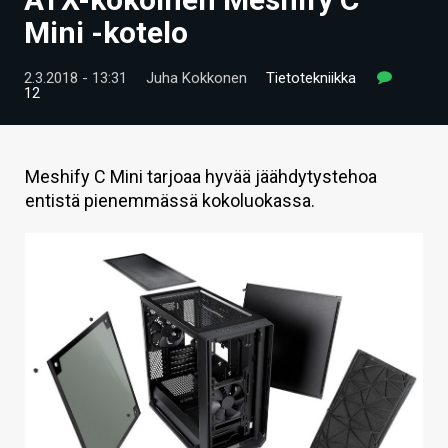
ARTIKKELIT
Mini -kotelo
VIDEOT
2.3.2018 - 13:31
Juha Kokkonen
Tietotekniikka
12
TECHBBS
TIETOA
Meshify C Mini tarjoaa hyvää jäähdytystehoa
HINTA.FI
entistä pienemmässä kokoluokassa.
KAUPPA
VAIHDA TEEMA
HAKU