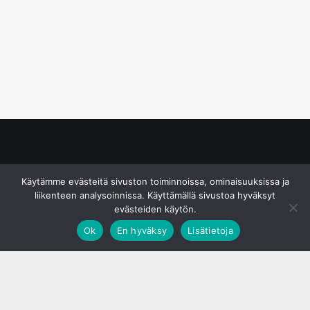
© S&J Media Oy
Käytämme evästeitä sivuston toiminnoissa, ominaisuuksissa ja
liikenteen analysoinnissa. Käyttämällä sivustoa hyväksyt
evästeiden käytön.
Ok
En hyväksy
Lisätietoja
;