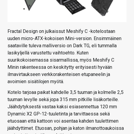
Fractal Design on julkaissut Meshify C -kotelostaan
uuden micro-ATX-kokoisen Mini-version. Ensimmäinen
saataville tuleva malliversio on Dark TG, eli tummalla
lasikyljellä varustettu vaihtoehto. Kuten
suurikokoisemassa sisarmallissa, myös Meshify C
Minin rakenteessa on keskitytty erityisesti hyvään
ilmavirtaukseen verkkorakenteisen etupaneelin ja
avoimien sisätilojen myötä.
Kotelo tarjoaa paikat kahdelle 3,5 tuuman ja kolmelle 2,5
tuuman levylle sekä jopa 315 mm pitkille lisäkorteille.
Jäähdytyksestä vastaa kaksi esiasennettua 120 mm
Dynamic X2 GP-12-tuuletinta ja tarvittaessa sekä
etuosaan että kattoon voi asentaa kahden tuulettimen
jäähdyttimet. Etuosan, pohjan ja katon ilmanottoaukoissa