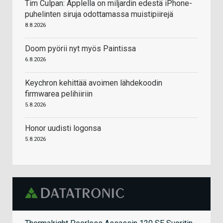
Tim Culpan: Applella on miljardin edestä iPhone-
puhelinten siruja odottamassa muistipiirejä
8.8.2026
Doom pyörii nyt myös Paintissa
6.8.2026
Keychron kehittää avoimen lähdekoodin
firmwarea pelihiiriin
5.8.2026
Honor uudisti logonsa
5.8.2026