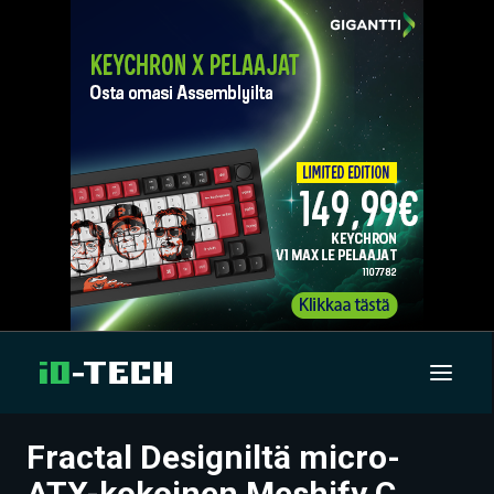
Fractal Designiltä micro-
UUTISET
ATX-kokoinen Meshify C