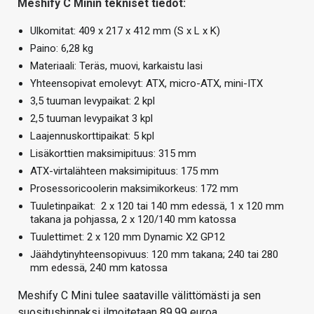
Meshify C Minin tekniset tiedot:
Ulkomitat: 409 x 217 x 412 mm (S x L x K)
Paino: 6,28 kg
Materiaali: Teräs, muovi, karkaistu lasi
Yhteensopivat emolevyt: ATX, micro-ATX, mini-ITX
3,5 tuuman levypaikat: 2 kpl
2,5 tuuman levypaikat 3 kpl
Laajennuskorttipaikat: 5 kpl
Lisäkorttien maksimipituus: 315 mm
ATX-virtalähteen maksimipituus: 175 mm
Prosessoricoolerin maksimikorkeus: 172 mm
Tuuletinpaikat: 2 x 120 tai 140 mm edessä, 1 x 120 mm
takana ja pohjassa, 2 x 120/140 mm katossa
Tuulettimet: 2 x 120 mm Dynamic X2 GP12
Jäähdytinyhteensopivuus: 120 mm takana; 240 tai 280
mm edessä, 240 mm katossa
Meshify C Mini tulee saataville välittömästi ja sen
suositushinnaksi ilmoitetaan 89,99 euroa.