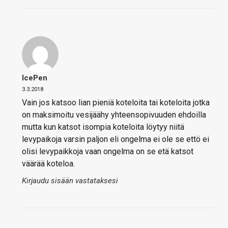
IcePen
3.3.2018
Vain jos katsoo lian pieniä koteloita tai koteloita jotka
on maksimoitu vesijäähy yhteensopivuuden ehdoilla
mutta kun katsot isompia koteloita löytyy niitä
levypaikoja varsin paljon eli ongelma ei ole se ettö ei
olisi levypaikkoja vaan ongelma on se etä katsot
väärää koteloa.
Kirjaudu sisään vastataksesi