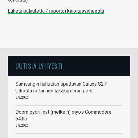
Lähetä palautetta / raportoi kirjoitusvirheestä
UUTISIA LYHYESTI
Samsungin huhutaan tiputtavan Galaxy S27
Ultrasta neljännen takakameran pois
8.8.2026
Doom pyörii nyt (melkein) myös Commodore
64:llä
8.8.2026