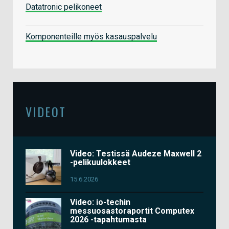
Datatronic pelikoneet
Komponenteille myös kasauspalvelu
VIDEOT
Video: Testissä Audeze Maxwell 2
-pelikuulokkeet
15.6.2026
Video: io-techin
messuosastoraportit Computex
2026 -tapahtumasta