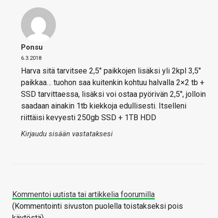
Ponsu
6.3.2018
Harva sitä tarvitsee 2,5″ paikkojen lisäksi yli 2kpl 3,5″
paikkaa… tuohon saa kuitenkin kohtuu halvalla 2×2 tb +
SSD tarvittaessa, lisäksi voi ostaa pyörivän 2,5″, jolloin
saadaan ainakin 1tb kiekkoja edullisesti. Itselleni
riittäisi kevyesti 250gb SSD + 1TB HDD
Kirjaudu sisään vastataksesi
Kommentoi uutista tai artikkelia foorumilla
(Kommentointi sivuston puolella toistakseksi pois
käytöstä)