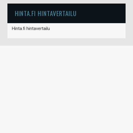
HINTA.FI HINTAVERTAILU
Hinta.fi hintavertailu