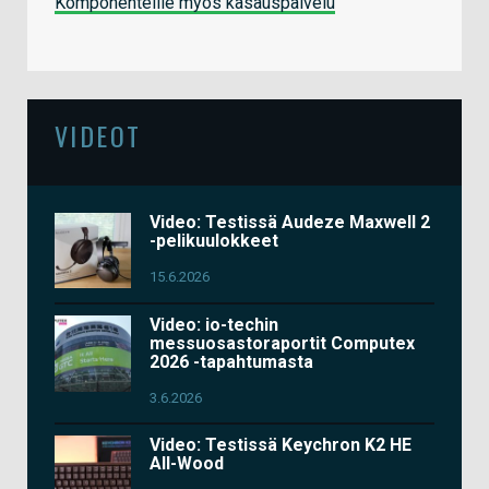
Komponenteille myös kasauspalvelu
VIDEOT
Video: Testissä Audeze Maxwell 2
-pelikuulokkeet
15.6.2026
Video: io-techin
messuosastoraportit Computex
2026 -tapahtumasta
3.6.2026
Video: Testissä Keychron K2 HE
All-Wood