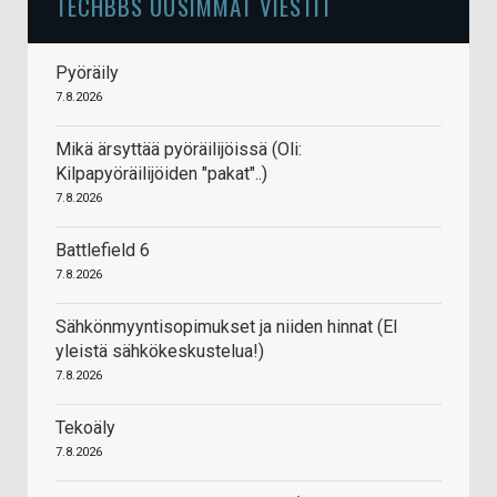
TECHBBS UUSIMMAT VIESTIT
Pyöräily
7.8.2026
Mikä ärsyttää pyöräilijöissä (Oli:
Kilpapyöräilijöiden "pakat"..)
7.8.2026
Battlefield 6
7.8.2026
Sähkönmyyntisopimukset ja niiden hinnat (EI
yleistä sähkökeskustelua!)
7.8.2026
Tekoäly
7.8.2026