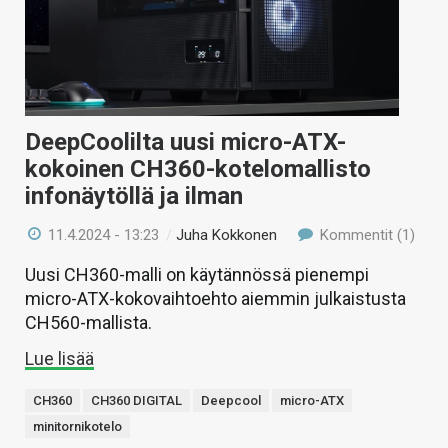
DeepCoolilta uusi micro-ATX-
kokoinen CH360-kotelomallisto
infonäytöllä ja ilman
11.4.2024 - 13:23
/
Juha Kokkonen
Kommentit (1)
Uusi CH360-malli on käytännössä pienempi
micro-ATX-kokovaihtoehto aiemmin julkaistusta
CH560-mallista.
Lue lisää
CH360
CH360 DIGITAL
Deepcool
micro-ATX
minitornikotelo