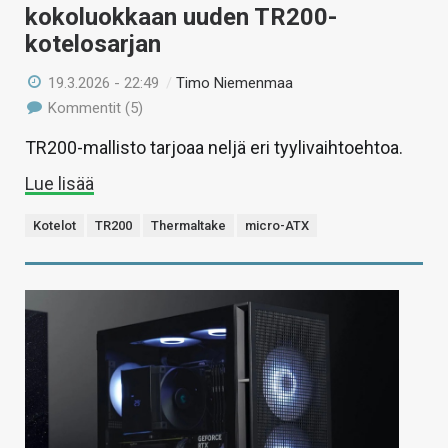
kokoluokkaan uuden TR200-
kotelosarjan
19.3.2026 - 22:49
/
Timo Niemenmaa
Kommentit (5)
TR200-mallisto tarjoaa neljä eri tyylivaihtoehtoa.
Lue lisää
Kotelot
TR200
Thermaltake
micro-ATX