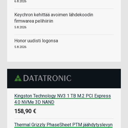
6.8.2026
Keychron kehittää avoimen lähdekoodin
firmwarea pelihiiriin
5.8.2026
Honor uudisti logonsa
5.8.2026
Kingston Technology NV3 1 TB M.2 PCI Express
4.0 NVMe 3D NAND
158,90 €
Thermal Grizzly PhaseSheet PTM jäähdytyslevyn