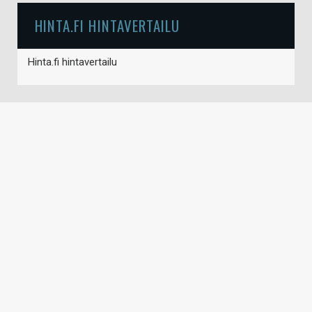
HINTA.FI HINTAVERTAILU
Hinta.fi hintavertailu