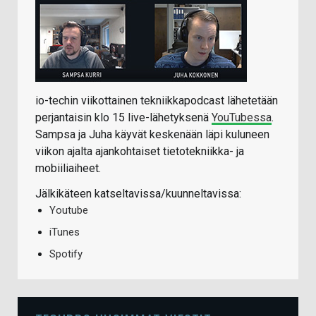
io-techin viikottainen tekniikkapodcast lähetetään
perjantaisin klo 15 live-lähetyksenä
YouTubessa
.
Sampsa ja Juha käyvät keskenään läpi kuluneen
viikon ajalta ajankohtaiset tietotekniikka- ja
mobiiliaiheet.
Jälkikäteen katseltavissa/kuunneltavissa:
Youtube
iTunes
Spotify