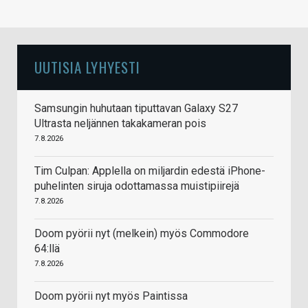
UUTISIA LYHYESTI
Samsungin huhutaan tiputtavan Galaxy S27
Ultrasta neljännen takakameran pois
7.8.2026
Tim Culpan: Applella on miljardin edestä iPhone-
puhelinten siruja odottamassa muistipiirejä
7.8.2026
Doom pyörii nyt (melkein) myös Commodore
64:llä
7.8.2026
Doom pyörii nyt myös Paintissa