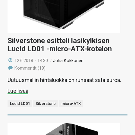
Silverstone esitteli lasikylkisen
Lucid LD01 -micro-ATX-kotelon
12.6.2018 - 14:30
/
Juha Kokkonen
Kommentit (19)
Uutuusmallin hintaluokka on runsaat sata euroa.
Lue lisää
Lucid LD01
Silverstone
micro-ATX