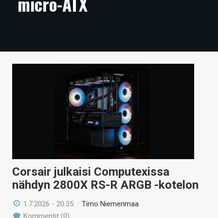
micro-ATX
ARTIKKELIT
VIDEOT
TECHBBS
TIETOA
HINTA.FI
KAUPPA
VAIHDA TEEMA
Corsair julkaisi Computexissa
nähdyn 2800X RS-R ARGB -kotelon
HAKU
1.7.2026 - 20:35
/
Timo Niemenmaa
Kommentit (0)