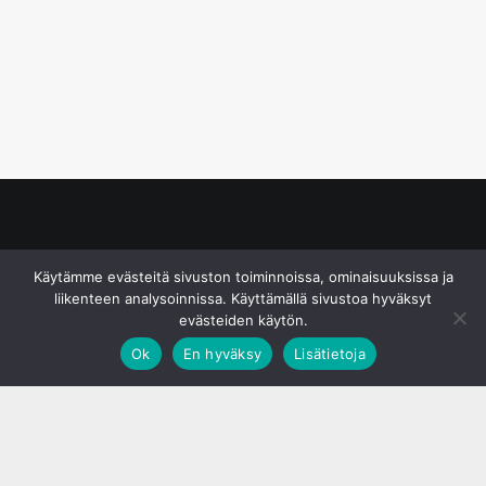
© S&J Media Oy
Käytämme evästeitä sivuston toiminnoissa, ominaisuuksissa ja
liikenteen analysoinnissa. Käyttämällä sivustoa hyväksyt
evästeiden käytön.
Ok
En hyväksy
Lisätietoja
;