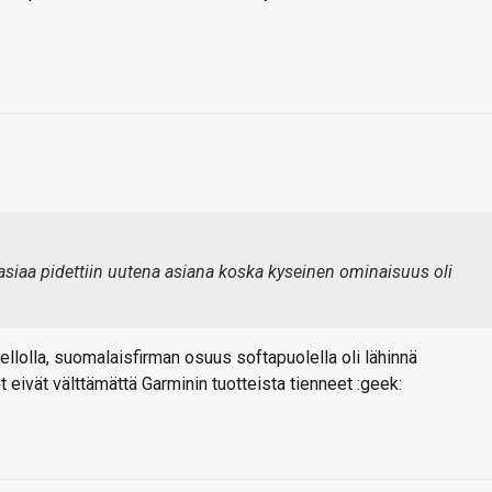
 asiaa pidettiin uutena asiana koska kyseinen ominaisuus oli
llolla, suomalaisfirman osuus softapuolella oli lähinnä
 eivät välttämättä Garminin tuotteista tienneet :geek: