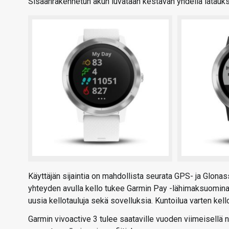
Sisäänrakennetun akun luvataan kestävän yhdellä lataukse
Käyttäjän sijaintia on mahdollista seurata GPS- ja Glonas
yhteyden avulla kello tukee Garmin Pay -lähimaksuomina
uusia kellotauluja sekä sovelluksia. Kuntoilua varten kello
Garmin vivoactive 3 tulee saataville vuoden viimeisellä 