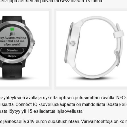
lla jopa seitsemän päivää tai GPS-tilassa 13 tuntia.
s-yhteyksien avulla ja sykettä optisen pulssimittarin avulla. NFC-
isuutta. Connect IQ -sovelluskaupasta on mahdollista ladata kel
sta löytyy yli 15 esiladattua lajisovellusta.
neljänneksellä 349 euron suositushintaan. Värivaihtoehtoja on ko