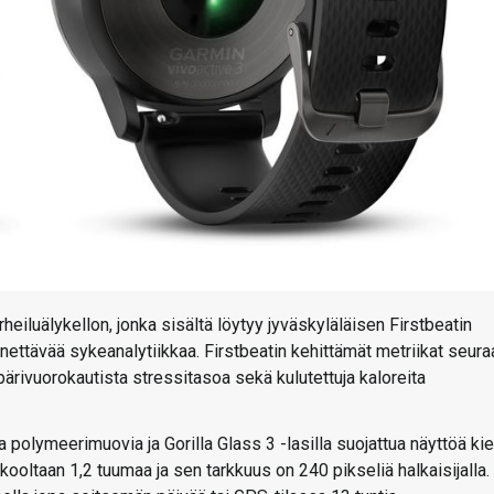
heiluälykellon, jonka sisältä löytyy jyväskyläläisen Firstbeatin
ettävää sykeanalytiikkaa. Firstbeatin kehittämät metriikat seura
rivuorokautista stressitasoa sekä kulutettuja kaloreita
a polymeerimuovia ja Gorilla Glass 3 -lasilla suojattua näyttöä kie
ooltaan 1,2 tuumaa ja sen tarkkuus on 240 pikseliä halkaisijalla.