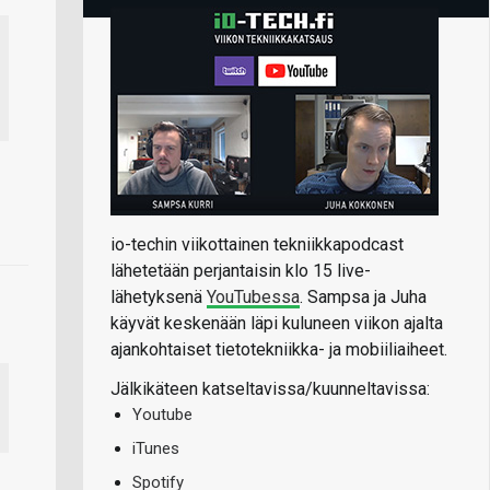
io-techin viikottainen tekniikkapodcast
lähetetään perjantaisin klo 15 live-
lähetyksenä
YouTubessa
. Sampsa ja Juha
käyvät keskenään läpi kuluneen viikon ajalta
ajankohtaiset tietotekniikka- ja mobiiliaiheet.
Jälkikäteen katseltavissa/kuunneltavissa:
Youtube
iTunes
Spotify