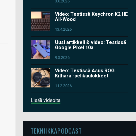
3.6.2026
Video: Testissä Keychron K2 HE
All-Wood
13.4.2026
Uusi artikkeli & video: Testissä
Google Pixel 10a
9.3.2026
Video: Testissä Asus ROG
Kithara -pelikuulokkeet
11.2.2026
Lisää videoita
TEKNIIKKAPODCAST