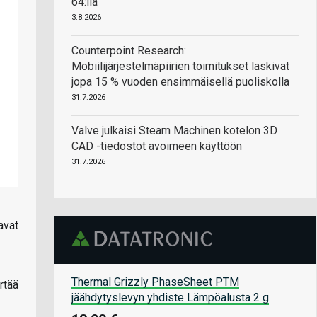
64:llä
3.8.2026
Counterpoint Research:
Mobiilijärjestelmäpiirien toimitukset laskivat
jopa 15 % vuoden ensimmäisellä puoliskolla
31.7.2026
Valve julkaisi Steam Machinen kotelon 3D
CAD -tiedostot avoimeen käyttöön
31.7.2026
avat
Thermal Grizzly PhaseSheet PTM
rtää
jäähdytyslevyn yhdiste Lämpöalusta 2 g