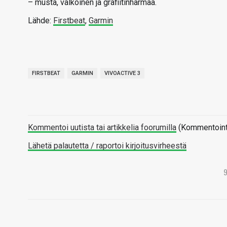
– musta, valkoinen ja grafiitinharmaa.
Lähde:
Firstbeat
,
Garmin
FIRSTBEAT
GARMIN
VIVOACTIVE 3
Kommentoi uutista tai artikkelia foorumilla
(Kommentointi 
Lähetä palautetta / raportoi kirjoitusvirheestä