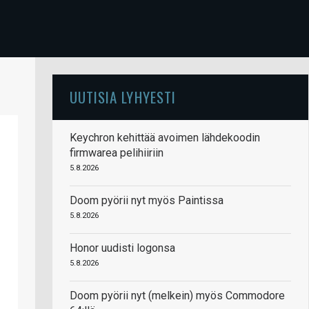
UUTISIA LYHYESTI
Keychron kehittää avoimen lähdekoodin
firmwarea pelihiiriin
5.8.2026
Doom pyörii nyt myös Paintissa
5.8.2026
Honor uudisti logonsa
5.8.2026
Doom pyörii nyt (melkein) myös Commodore