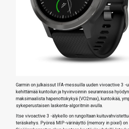
Garmin on julkaissut IFA-messuilla uuden vivoactive 3 -ur
kehittämää kuntoilun ja hyvinvoinnin seurannassa hyödynn
maksimaalista hapenottokykyä (VO2max), kuntoikää, ympä
sykeperustaisen laskenta-algoritmin avulla.
Itse vivoactive 3 -älykello on rungoltaan kuituvahvistettu
teräskehys. Pyöreä MIP-värinäyttö (memory in pixel) on k