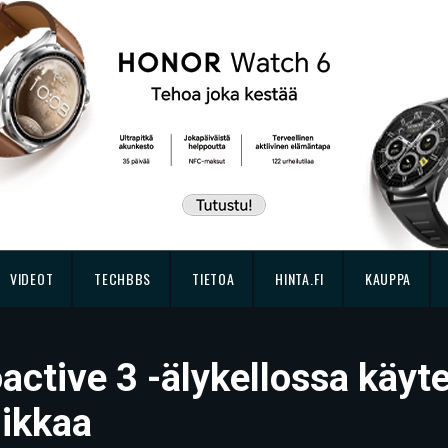
VIDEOT
TECHBBS
TIETOA
HINTA.FI
KAUPPA
active 3 -älykellossa käy
iikkaa