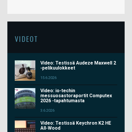
VIDEOT
Video: Testissä Audeze Maxwell 2
-pelikuulokkeet
15.6.2026
Video: io-techin
messuosastoraportit Computex
2026 -tapahtumasta
3.6.2026
Video: Testissä Keychron K2 HE
All-Wood