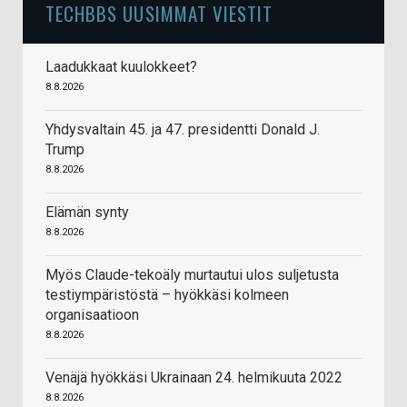
TECHBBS UUSIMMAT VIESTIT
Laadukkaat kuulokkeet?
8.8.2026
Yhdysvaltain 45. ja 47. presidentti Donald J.
Trump
8.8.2026
Elämän synty
8.8.2026
Myös Claude-tekoäly murtautui ulos suljetusta
testiympäristöstä – hyökkäsi kolmeen
organisaatioon
8.8.2026
Venäjä hyökkäsi Ukrainaan 24. helmikuuta 2022
8.8.2026