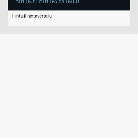
HINTA.FI HINTAVERTAILU
Hinta.fi hintavertailu