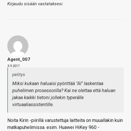
Kirjaudu sisään vastataksesi
Agent_007
3.9.2017
pelitys
Miksi kukaan haluaisi pyörittää "AI" laskentaa
puhelimen prosessorilla? Kai ne olettaa että haluan
jakaa kaikki tietoni jollekin typerälle
virtuaaliassistentille.
Noita Kirin -piirillä varustettuja laitteita on muuallakin kuin
matkapuhelimissa. esim. Huawei HiKey 960 -