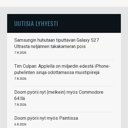
UUTISIA LYHYESTI
Samsungin huhutaan tiputtavan Galaxy S27
Ultrasta neljännen takakameran pois
7.8.2026
Tim Culpan: Applella on miljardin edestä iPhone-
puhelinten siruja odottamassa muistipiirejä
7.8.2026
Doom pyörii nyt (melkein) myös Commodore
64:llä
7.8.2026
Doom pyörii nyt myös Paintissa
6.8.2026