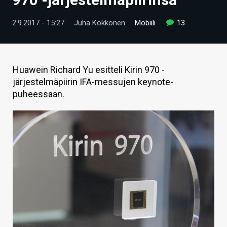
ARTIKKELIT
2.9.2017 - 15:27
Juha Kokkonen
Mobiili
13
VIDEOT
TECHBBS
Huawein Richard Yu esitteli Kirin 970 -
TIETOA
järjestelmäpiirin IFA-messujen keynote-
puheessaan.
HINTA.FI
KAUPPA
VAIHDA TEEMA
HAKU