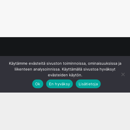
© S&J Media Oy
Käytämme evästeitä sivuston toiminnoissa, ominaisuuksissa ja
liikenteen analysoinnissa. Käyttämällä sivustoa hyväksyt
evästeiden käytön.
Ok
En hyväksy
Lisätietoja
;