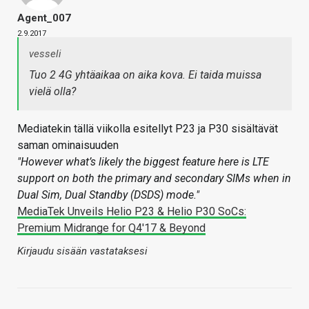
Agent_007
2.9.2017
vesseli
Tuo 2 4G yhtäaikaa on aika kova. Ei taida muissa
vielä olla?
Mediatekin tällä viikolla esitellyt P23 ja P30 sisältävät
saman ominaisuuden
"However what’s likely the biggest feature here is LTE
support on both the primary and secondary SIMs when in
Dual Sim, Dual Standby (DSDS) mode."
MediaTek Unveils Helio P23 & Helio P30 SoCs:
Premium Midrange for Q4'17 & Beyond
Kirjaudu sisään vastataksesi