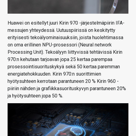
Huawei on esitellyt juuri Kirin 970 -järjestelmäpiirin IFA-
messujen yhteydessä. Uutuuspiirissä on keskitytty
erityisesti tekoälyominaisuuksiin, joista huolehtimassa
on oma erillinen NPU-prosessori (Neural network
Processing Unit). Tekoälyyn liittyvissä tehtävissä Kirin
970:n kehutaan tarjoavan jopa 25 kertaa parempaa
prosessointisuorituskykyä sekä 50 kertaa paremman
energiatehokkuuden. Kirin 970:n suorittimien
hyötysuhteen kerrotaan parantuneen 20 % Kirin 960 -
piiriin nähden ja grafiikkasuorituskyvyn parantuneen 20%
ja hyötysuhteen jopa 50 %.