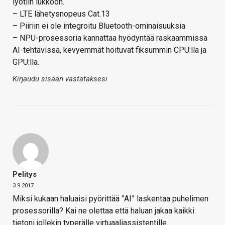
lyötiin lukkoon.
– LTE lähetysnopeus Cat.13
– Piiriin ei ole integroitu Bluetooth-ominaisuuksia
– NPU-prosessoria kannattaa hyödyntää raskaammissa
AI-tehtävissä, kevyemmät hoituvat fiksummin CPU:lla ja
GPU:lla.
Kirjaudu sisään vastataksesi
Pelitys
3.9.2017
Miksi kukaan haluaisi pyörittää ”AI” laskentaa puhelimen
prosessorilla? Kai ne olettaa että haluan jakaa kaikki
tietoni jollekin typerälle virtuaaliassistentille.