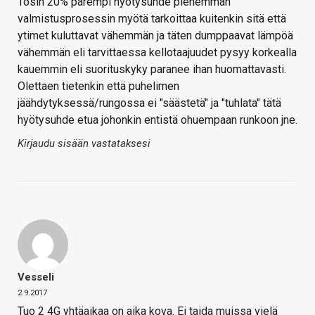
Tosin 20% parempi hyötysuhde pienemmän
valmistusprosessin myötä tarkoittaa kuitenkin sitä että
ytimet kuluttavat vähemmän ja täten dumppaavat lämpöä
vähemmän eli tarvittaessa kellotaajuudet pysyy korkealla
kauemmin eli suorituskyky paranee ihan huomattavasti.
Olettaen tietenkin että puhelimen
jäähdytyksessä/rungossa ei "säästetä" ja "tuhlata" tätä
hyötysuhde etua johonkin entistä ohuempaan runkoon jne.
Kirjaudu sisään vastataksesi
Vesseli
2.9.2017
Tuo 2 4G yhtäaikaa on aika kova. Ei taida muissa vielä