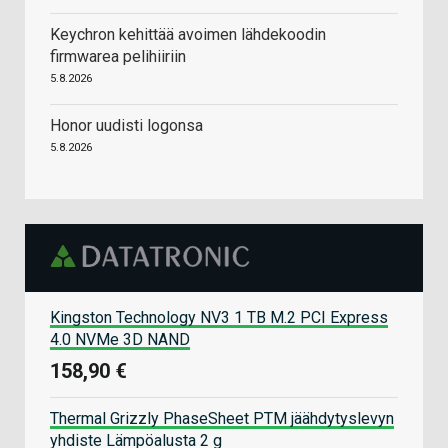
Keychron kehittää avoimen lähdekoodin
firmwarea pelihiiriin
5.8.2026
Honor uudisti logonsa
5.8.2026
Kingston Technology NV3 1 TB M.2 PCI Express
4.0 NVMe 3D NAND
158,90 €
Thermal Grizzly PhaseSheet PTM jäähdytyslevyn
yhdiste Lämpöalusta 2 g