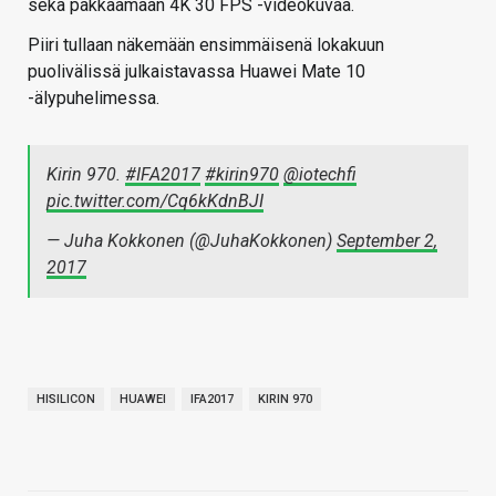
sekä pakkaamaan 4K 30 FPS -videokuvaa.
Piiri tullaan näkemään ensimmäisenä lokakuun
puolivälissä julkaistavassa Huawei Mate 10
-älypuhelimessa.
Kirin 970.
#IFA2017
#kirin970
@iotechfi
pic.twitter.com/Cq6kKdnBJI
— Juha Kokkonen (@JuhaKokkonen)
September 2,
2017
HISILICON
HUAWEI
IFA2017
KIRIN 970