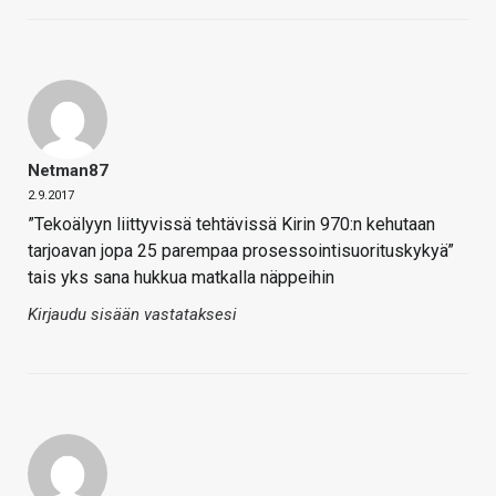
Netman87
2.9.2017
”Tekoälyyn liittyvissä tehtävissä Kirin 970:n kehutaan
tarjoavan jopa 25 parempaa prosessointisuorituskykyä”
tais yks sana hukkua matkalla näppeihin
Kirjaudu sisään vastataksesi