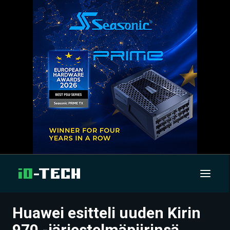
Huawei esitteli uuden Kirin
UUTISET
970 -järjestelmäpiirinsä