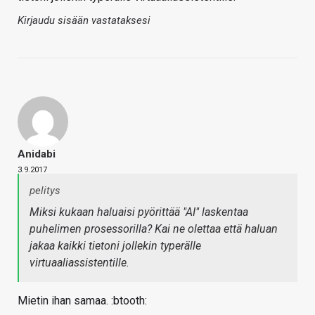
Kirjaudu sisään vastataksesi
Anidabi
3.9.2017
pelitys
Miksi kukaan haluaisi pyörittää "AI" laskentaa
puhelimen prosessorilla? Kai ne olettaa että haluan
jakaa kaikki tietoni jollekin typerälle
virtuaaliassistentille.
Mietin ihan samaa. :btooth: