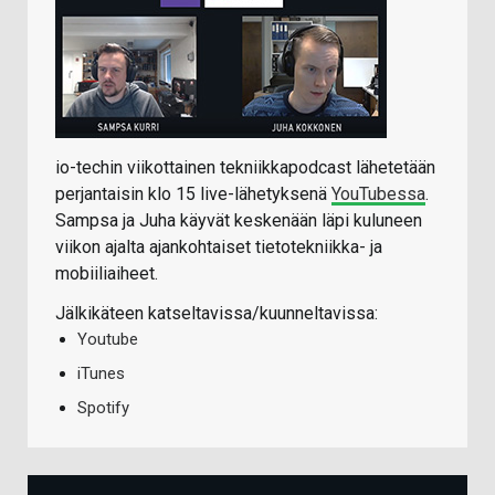
io-techin viikottainen tekniikkapodcast lähetetään
perjantaisin klo 15 live-lähetyksenä
YouTubessa
.
Sampsa ja Juha käyvät keskenään läpi kuluneen
viikon ajalta ajankohtaiset tietotekniikka- ja
mobiiliaiheet.
Jälkikäteen katseltavissa/kuunneltavissa:
Youtube
iTunes
Spotify