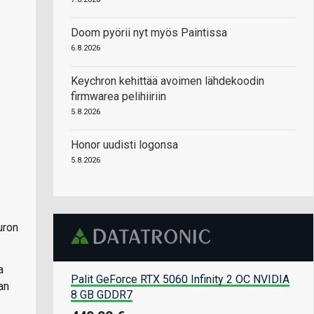
Doom pyörii nyt myös Paintissa
6.8.2026
Keychron kehittää avoimen lähdekoodin
firmwarea pelihiiriin
5.8.2026
Honor uudisti logonsa
5.8.2026
uron
a
Palit GeForce RTX 5060 Infinity 2 OC NVIDIA
an
8 GB GDDR7