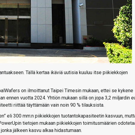
ntuakseen. Tällä kertaa ikäviä uutisia kuuluu itse piikiekkojen
balWafers on ilmoittanut Taipei Timesin mukaan, ettei se kykene
an ennen vuotta 2024. Yhtiön mukaan sillä on jopa 3,2 miljardin e
eetti riittää täyttämään vain noin 90 % tilauksista.
n” eli 300 mm:n piikiekkojen tuotantokapasiteetin kasvuun, mutt
PowerUpin tietojen mukaan piikiekkojen toimitusmäärien odoteta
, jonka jälkeen kasvu alkaa hidastumaan.