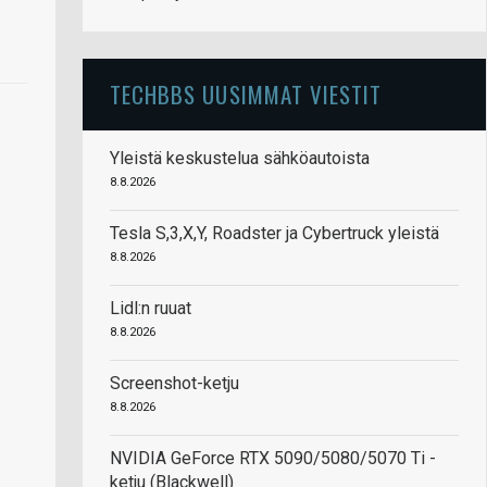
TECHBBS UUSIMMAT VIESTIT
Yleistä keskustelua sähköautoista
8.8.2026
Tesla S,3,X,Y, Roadster ja Cybertruck yleistä
8.8.2026
Lidl:n ruuat
8.8.2026
Screenshot-ketju
8.8.2026
NVIDIA GeForce RTX 5090/5080/5070 Ti -
ketju (Blackwell)