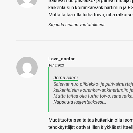
Saisivat nuo piikiekko- ja piirivalmistajat j
kaikenlaisiin koirankarvankihartimiin ja R
Mutta taitaa olla turha toivo, raha ratkais
Kirjaudu sisään vastataksesi
Love_doctor
16.12.2021
demu sanoi
Saisivat nuo piikiekko- ja piirivalmistaja
kaikenlaisiin koirankarvankihartimiin j
Mutta taitaa olla turha toivo, raha ratk
Napsauta laajentaaksesi…
Muotituotteissa taitaa kuitenkin olla isom
tehokäyttäjät ostivat liian älykkäästi itse