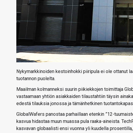
Nykymarkkinoiden kestoinhokki piiripula ei ole ottanut laa
tuotannon puolelta.
Maailman kolmanneksi suurin piikiekkojen toimittaja Glo
vastaamaan yhtiön asiakkaiden tilaustahtiin täysin ainaka
edestä tilauksia jonossa ja tämänhetkinen tuotantokapasit
GlobalWafers panostaa parhaillaan etenkin ”12-tuumaiste
kasvua hidastaa muun muassa pula raaka-aineista. Tech
kasvavan globaalisti ensi vuonna yli kuudella prosentilla