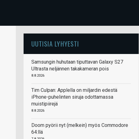
UUTISIA LYHYESTI
Samsungin huhutaan tiputtavan Galaxy S27
Ultrasta neljännen takakameran pois
8.8.2026
Tim Culpan: Applella on miljardin edestä
iPhone-puhelinten siruja odottamassa
muistipiirejä
8.8.2026
Doom pyörii nyt (melkein) myös Commodore
64:llä
7.8.2026