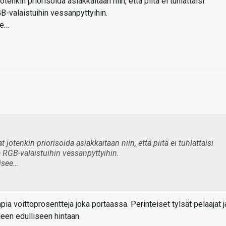
otenkin priorisoida asiakkaitaan niin, että piitä ei tuhlattaisi
GB-valaistuihin vessanpyttyihin.
ee…
t jotenkin priorisoida asiakkaitaan niin, että piitä ei tuhlattaisi
a RGB-valaistuihin vessanpyttyihin.
aisee…
pia voittoprosentteja joka portaassa. Perinteiset tylsät pelaajat j
lleen edulliseen hintaan.