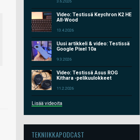
3.6.2026
Video: Testissä Keychron K2 HE
All-Wood
13.4.2026
Uusi artikkeli & video: Testissä
Google Pixel 10a
9.3.2026
Video: Testissä Asus ROG
Kithara -pelikuulokkeet
11.2.2026
Lisää videoita
TEKNIIKKAPODCAST