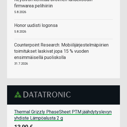
firmwarea pelihiiriin
5.8.2026
Honor uudisti logonsa
5.8.2026
Counterpoint Research: Mobiilijärjestelmäpiirien
toimitukset laskivat jopa 15 % vuoden
ensimmäisellä puoliskolla
31.7.2026
Thermal Grizzly PhaseSheet PTM jäähdytyslevyn
yhdiste Lämpöalusta 2 g
13,90 €