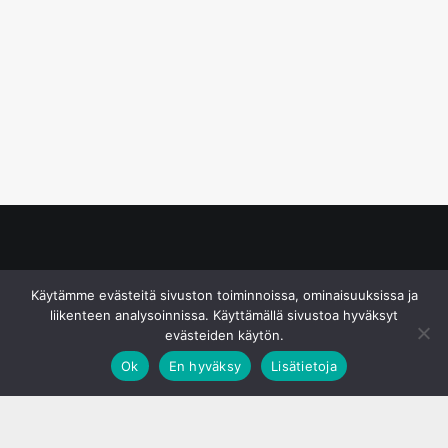
© S&J Media Oy
Käytämme evästeitä sivuston toiminnoissa, ominaisuuksissa ja
liikenteen analysoinnissa. Käyttämällä sivustoa hyväksyt
evästeiden käytön.
Ok
En hyväksy
Lisätietoja
;