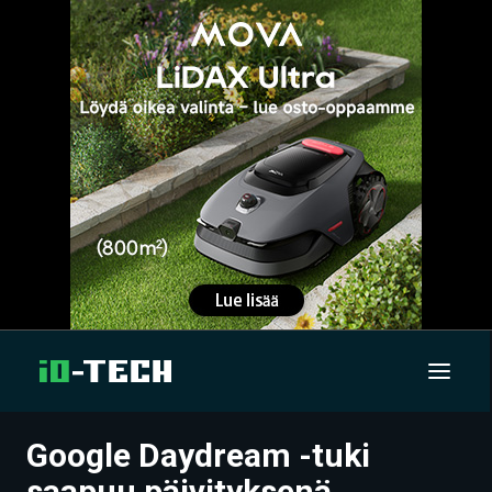
Google Daydream -tuki
UUTISET
saapuu päivityksenä