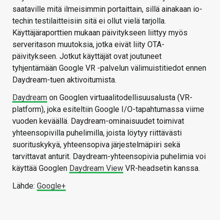
saataville mitä ilmeisimmin portaittain, sillä ainakaan io-
techin testilaitteisiin sitä ei ollut vielä tarjolla.
Käyttäjäraporttien mukaan päivitykseen liittyy myös
serveritason muutoksia, jotka eivät liity OTA-
päivitykseen. Jotkut käyttäjät ovat joutuneet
tyhjentämään Google VR -palvelun välimuistitiedot ennen
Daydream-tuen aktivoitumista.
Daydream
on Googlen virtuaalitodellisuusalusta (VR-
platform), joka esiteltiin Google I/O-tapahtumassa viime
vuoden keväällä. Daydream-ominaisuudet toimivat
yhteensopivilla puhelimilla, joista löytyy riittävästi
suorituskykyä, yhteensopiva järjestelmäpiiri sekä
tarvittavat anturit. Daydream-yhteensopivia puhelimia voi
käyttää Googlen
Daydream View
VR-headsetin kanssa.
Lähde:
Google+