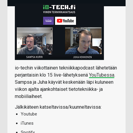
io-techin viikottainen tekniikkapodcast lähetetään
perjantaisin klo 15 live-lähetyksenä
YouTubessa
.
Sampsa ja Juha käyvät keskenään läpi kuluneen
viikon ajalta ajankohtaiset tietotekniikka- ja
mobiiliaiheet.
Jälkikäteen katseltavissa/kuunneltavissa:
Youtube
iTunes
Spotify