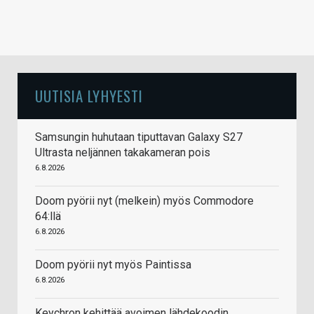
UUTISIA LYHYESTI
Samsungin huhutaan tiputtavan Galaxy S27
Ultrasta neljännen takakameran pois
6.8.2026
Doom pyörii nyt (melkein) myös Commodore
64:llä
6.8.2026
Doom pyörii nyt myös Paintissa
6.8.2026
Keychron kehittää avoimen lähdekoodin