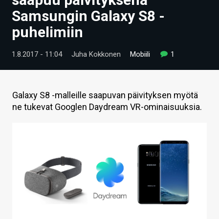
ARTIKKELIT
Samsungin Galaxy S8 -
puhelimiin
VIDEOT
TECHBBS
1.8.2017 - 11:04
Juha Kokkonen
Mobiili
1
TIETOA
HINTA.FI
Galaxy S8 -malleille saapuvan päivityksen myötä
ne tukevat Googlen Daydream VR-ominaisuuksia.
KAUPPA
VAIHDA TEEMA
HAKU