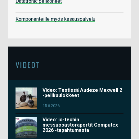
Datatronic pelikoneet
Komponenteille myös kasauspalvelu
VIDEOT
Video: Testissä Audeze Maxwell 2
-pelikuulokkeet
15.6.2026
Video: io-techin
messuosastoraportit Computex
2026 -tapahtumasta