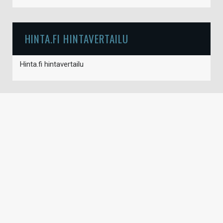
HINTA.FI HINTAVERTAILU
Hinta.fi hintavertailu