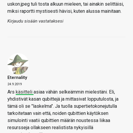
uskon.jpeg tuli tosta alkuun mieleen, tai ainakin selittäisi,
miksi raportti mystisesti hävisi, kuten alussa mainitaan.
Kirjaudu sisään vastataksesi
Eternality
24.9.2019
Ars
käsitteli
asiaa vähän selkeämmin mielestäni. Eli,
yhdistivät kasan qubittejä ja mittasivat lopputulosta, ja
tämä oli se "laskelma". Ja tuolla supertietokonejutulla
tarkoitetaan vain että, noiden qubittien käytöksen
simulointi vaatii qubittien määrän noustessa liikaa
resursseja ollakseen realistista nykyisillä