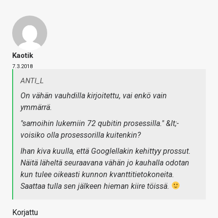
Kaotik
7.3.2018
ANTI_L
On vähän vauhdilla kirjoitettu, vai enkö vain
ymmärrä.
"samoihin lukemiin 72 qubitin prosessilla." &lt;-
voisiko olla prosessorilla kuitenkin?
Ihan kiva kuulla, että Googlellakin kehittyy prossut.
Näitä läheltä seuraavana vähän jo kauhalla odotan
kun tulee oikeasti kunnon kvanttitietokoneita.
Saattaa tulla sen jälkeen hieman kiire töissä.
Korjattu