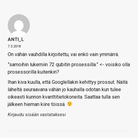
ANTI_L
7.3.2018
On vähän vauhdilla kirjoitettu, vai enkö vain ymmärrä.
”samoihin lukemiin 72 qubitin prosessilla.” <- voisiko olla
prosessorilla kuitenkin?
Ihan kiva kuulla, että Googlellakin kehittyy prossut. Näitä
läheltä seuraavana vähän jo kauhalla odotan kun tulee
oikeasti kunnon kvanttitietokoneita. Saattaa tulla sen
jälkeen hieman kiire töissä.
Kirjaudu sisään vastataksesi