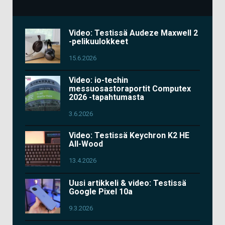
Video: Testissä Audeze Maxwell 2
-pelikuulokkeet
15.6.2026
Video: io-techin
messuosastoraportit Computex
2026 -tapahtumasta
3.6.2026
Video: Testissä Keychron K2 HE
All-Wood
13.4.2026
Uusi artikkeli & video: Testissä
Google Pixel 10a
9.3.2026