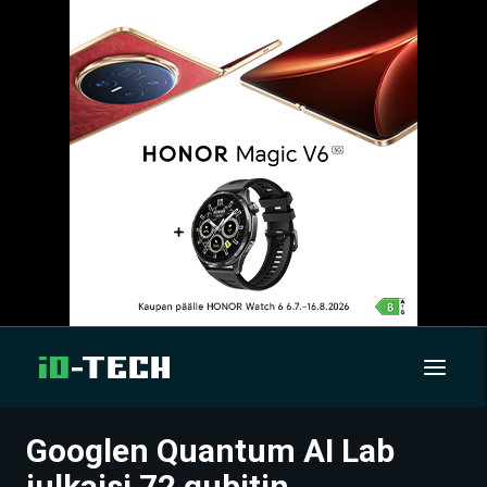
Googlen Quantum AI Lab
UUTISET
julkaisi 72 qubitin