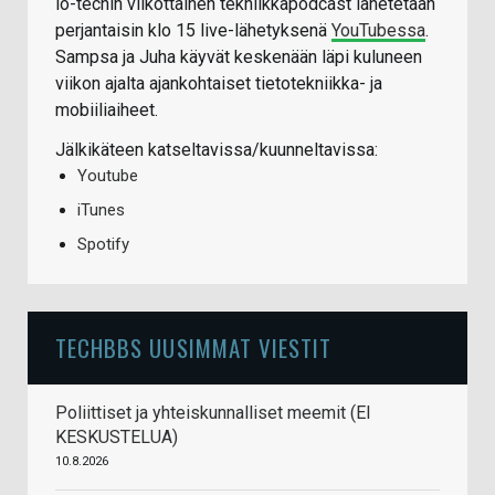
io-techin viikottainen tekniikkapodcast lähetetään
perjantaisin klo 15 live-lähetyksenä
YouTubessa
.
Sampsa ja Juha käyvät keskenään läpi kuluneen
viikon ajalta ajankohtaiset tietotekniikka- ja
mobiiliaiheet.
Jälkikäteen katseltavissa/kuunneltavissa:
Youtube
iTunes
Spotify
TECHBBS UUSIMMAT VIESTIT
Poliittiset ja yhteiskunnalliset meemit (EI
KESKUSTELUA)
10.8.2026