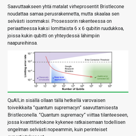
Saavuttaakseen yhtä matalat virheprosentit Bristlecone
noudattaa samaa perusrakennetta, mutta skaalaa sen
selvästi isommaksi. Prosessorin rakenteessa on
periaatteessa kaksi lomittaista 6 x 6 qubitin ruudukkoa,
joissa kukin qubitti on yhteydessä lähimpiin
naapureihinsa.
QuAILin sisällä ollaan tällä hetkellä varovaisen
toiveikkaita ”quantum supremacyn” saavuttamisesta
Bristleconella. ”Quantum supremacy” viittaa tilanteeseen,
jossa kvanttitietokone kykenee ratkaisemaan todellisen
ongelman selvästi nopeammin, kuin perinteiset