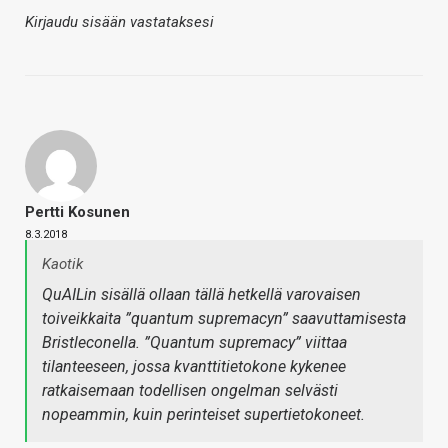
Kirjaudu sisään vastataksesi
Pertti Kosunen
8.3.2018
Kaotik
QuAILin sisällä ollaan tällä hetkellä varovaisen
toiveikkaita ”quantum supremacyn” saavuttamisesta
Bristleconella. ”Quantum supremacy” viittaa
tilanteeseen, jossa kvanttitietokone kykenee
ratkaisemaan todellisen ongelman selvästi
nopeammin, kuin perinteiset supertietokoneet.