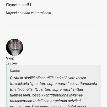
Skynet tulee!!1
Kirjaudu sisään vastataksesi
Skiip
22.9.2019
Kaotik
QuAILin sisällä ollaan tällä hetkellä varovaisen
toiveikkaita ”quantum supremacyn” saavuttamisesta
Bristleconella. ”Quantum supremacy” viittaa
tilanteeseen, jossa kvanttitietokone kykenee
ratkaisemaan todellisen ongelman selvästi
nopeammin, kuin perinteiset supertietokoneet.