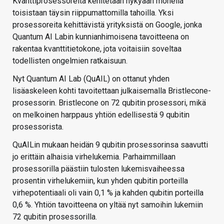
Kvanttiprosessoreita kehitetään nykyään monella
toisistaan täysin riippumattomilla tahoilla. Yksi
prosessoreita kehittävistä yrityksistä on Google, jonka
Quantum AI Labin kunnianhimoisena tavoitteena on
rakentaa kvanttitietokone, jota voitaisiin soveltaa
todellisten ongelmien ratkaisuun.
Nyt Quantum AI Lab (QuAIL) on ottanut yhden
lisäaskeleen kohti tavoitettaan julkaisemalla Bristlecone-
prosessorin. Bristlecone on 72 qubitin prosessori, mikä
on melkoinen harppaus yhtiön edellisestä 9 qubitin
prosessorista.
QuAILin mukaan heidän 9 qubitin prosessorinsa saavutti
jo erittäin alhaisia virhelukemia. Parhaimmillaan
prosessorilla päästiin tulosten lukemisvaiheessa
prosentin virhelukemiin, kun yhden qubitin porteilla
virhepotentiaali oli vain 0,1 % ja kahden qubitin porteilla
0,6 %. Yhtiön tavoitteena on yltää nyt samoihin lukemiin
72 qubitin prosessorilla.