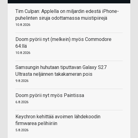
Tim Culpan: Applella on miljardin edestä iPhone-
puhelinten siruja odottamassa muistipiirejä
10.8.2026
Doom pyörii nyt (melkein) myös Commodore
64:llä
10.8.2026
Samsungin huhutaan tiputtavan Galaxy S27
Ultrasta neljännen takakameran pois
9.8.2026
Doom pyörii nyt myös Paintissa
6.8.2026
Keychron kehittää avoimen lähdekoodin
firmwarea pelihiiriin
5.8.2026