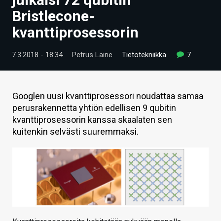
ARTIKKELIT
Bristlecone-
kvanttiprosessorin
VIDEOT
TECHBBS
7.3.2018 - 18:34
Petrus Laine
Tietotekniikka
7
TIETOA
HINTA.FI
Googlen uusi kvanttiprosessori noudattaa samaa
perusrakennetta yhtiön edellisen 9 qubitin
KAUPPA
kvanttiprosessorin kanssa skaalaten sen
kuitenkin selvästi suuremmaksi.
VAIHDA TEEMA
HAKU