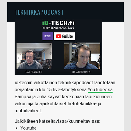
TEKNIIKKAPODCAST
io-techin viikottainen tekniikkapodcast lähetetään
perjantaisin klo 15 live-lähetyksenä
YouTubessa
.
Sampsa ja Juha käyvät keskenään läpi kuluneen
viikon ajalta ajankohtaiset tietotekniikka- ja
mobiiliaiheet.
Jälkikäteen katseltavissa/kuunneltavissa:
Youtube