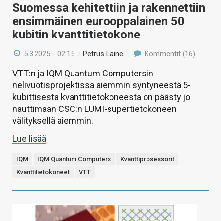
Suomessa kehitettiin ja rakennettiin
ensimmäinen eurooppalainen 50
kubitin kvanttitietokone
5.3.2025 - 02:15
/
Petrus Laine
Kommentit (16)
VTT:n ja IQM Quantum Computersin
nelivuotisprojektissa aiemmin syntyneestä 5-
kubittisesta kvanttitietokoneesta on päästy jo
nauttimaan CSC:n LUMI-supertietokoneen
välityksellä aiemmin.
Lue lisää
IQM
IQM Quantum Computers
Kvanttiprosessorit
Kvanttitietokoneet
VTT