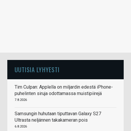
UUTISIA LYHYESTI
Tim Culpan: Applella on miljardin edestä iPhone-
puhelinten siruja odottamassa muistipiirejä
7.8.2026
Samsungin huhutaan tiputtavan Galaxy S27
Ultrasta neljännen takakameran pois
6.8.2026