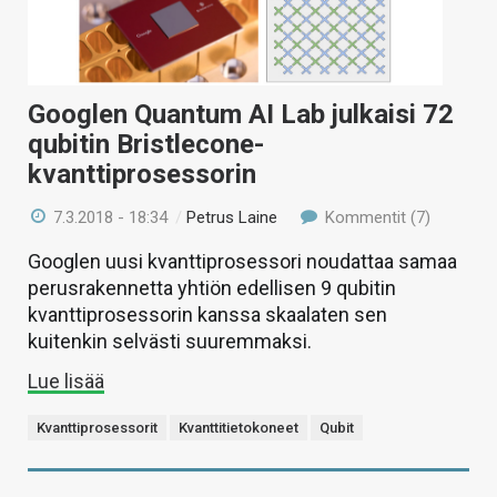
Googlen Quantum AI Lab julkaisi 72
qubitin Bristlecone-
kvanttiprosessorin
7.3.2018 - 18:34
/
Petrus Laine
Kommentit (7)
Googlen uusi kvanttiprosessori noudattaa samaa
perusrakennetta yhtiön edellisen 9 qubitin
kvanttiprosessorin kanssa skaalaten sen
kuitenkin selvästi suuremmaksi.
Lue lisää
Kvanttiprosessorit
Kvanttitietokoneet
Qubit