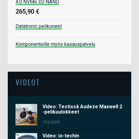
4.0 NVMe 3D NAND
265,90 €
Datatronic pelikoneet
Komponenteille myös kasauspalvelu
VIDEOT
Video: Testissä Audeze Maxwell 2
-pelikuulokkeet
15.6.2026
Video: io-techin