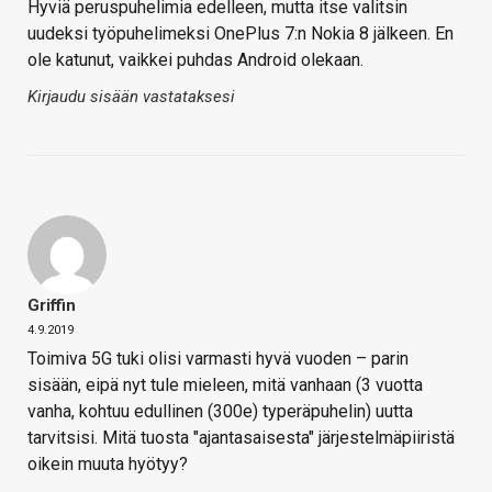
Hyviä peruspuhelimia edelleen, mutta itse valitsin
uudeksi työpuhelimeksi OnePlus 7:n Nokia 8 jälkeen. En
ole katunut, vaikkei puhdas Android olekaan.
Kirjaudu sisään vastataksesi
Griffin
4.9.2019
Toimiva 5G tuki olisi varmasti hyvä vuoden – parin
sisään, eipä nyt tule mieleen, mitä vanhaan (3 vuotta
vanha, kohtuu edullinen (300e) typeräpuhelin) uutta
tarvitsisi. Mitä tuosta "ajantasaisesta" järjestelmäpiiristä
oikein muuta hyötyy?