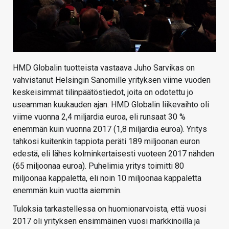
HMD Globalin tuotteista vastaava Juho Sarvikas on
vahvistanut Helsingin Sanomille yrityksen viime vuoden
keskeisimmät tilinpäätöstiedot, joita on odotettu jo
useamman kuukauden ajan. HMD Globalin liikevaihto oli
viime vuonna 2,4 miljardia euroa, eli runsaat 30 %
enemmän kuin vuonna 2017 (1,8 miljardia euroa). Yritys
tahkosi kuitenkin tappiota peräti 189 miljoonan euron
edestä, eli lähes kolminkertaisesti vuoteen 2017 nähden
(65 miljoonaa euroa). Puhelimia yritys toimitti 80
miljoonaa kappaletta, eli noin 10 miljoonaa kappaletta
enemmän kuin vuotta aiemmin.
Tuloksia tarkastellessa on huomionarvoista, että vuosi
2017 oli yrityksen ensimmäinen vuosi markkinoilla ja