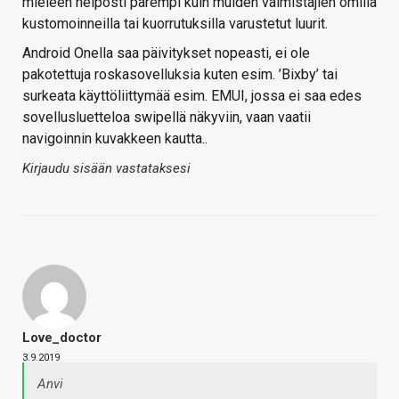
mieleen helposti parempi kuin muiden valmistajien omilla
kustomoinneilla tai kuorrutuksilla varustetut luurit.
Android Onella saa päivitykset nopeasti, ei ole
pakotettuja roskasovelluksia kuten esim. ’Bixby’ tai
surkeata käyttöliittymää esim. EMUI, jossa ei saa edes
sovellusluetteloa swipellä näkyviin, vaan vaatii
navigoinnin kuvakkeen kautta..
Kirjaudu sisään vastataksesi
Love_doctor
3.9.2019
Anvi