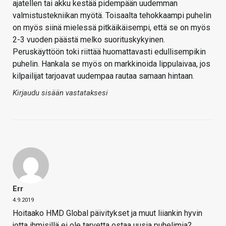
ajatellen tai akku kestää pidempään uudemman
valmistustekniikan myötä. Toisaalta tehokkaampi puhelin
on myös siinä mielessä pitkäikäisempi, että se on myös
2-3 vuoden päästä melko suorituskykyinen.
Peruskäyttöön toki riittää huomattavasti edullisempikin
puhelin. Hankala se myös on markkinoida lippulaivaa, jos
kilpailijat tarjoavat uudempaa rautaa samaan hintaan.
Kirjaudu sisään vastataksesi
Err
4.9.2019
Hoitaako HMD Global päivitykset ja muut liiankin hyvin
jotta ihmisillä ei ole tarvetta ostaa uusia puhelimia?