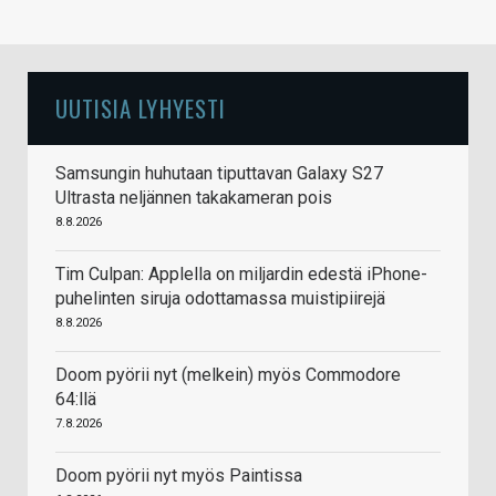
UUTISIA LYHYESTI
Samsungin huhutaan tiputtavan Galaxy S27
Ultrasta neljännen takakameran pois
8.8.2026
Tim Culpan: Applella on miljardin edestä iPhone-
puhelinten siruja odottamassa muistipiirejä
8.8.2026
Doom pyörii nyt (melkein) myös Commodore
64:llä
7.8.2026
Doom pyörii nyt myös Paintissa