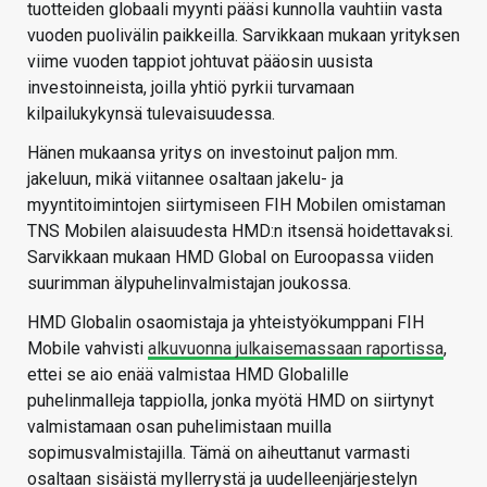
tuotteiden globaali myynti pääsi kunnolla vauhtiin vasta
vuoden puolivälin paikkeilla. Sarvikkaan mukaan yrityksen
viime vuoden tappiot johtuvat pääosin uusista
investoinneista, joilla yhtiö pyrkii turvamaan
kilpailukykynsä tulevaisuudessa.
Hänen mukaansa yritys on investoinut paljon mm.
jakeluun, mikä viitannee osaltaan jakelu- ja
myyntitoimintojen siirtymiseen FIH Mobilen omistaman
TNS Mobilen alaisuudesta HMD:n itsensä hoidettavaksi.
Sarvikkaan mukaan HMD Global on Euroopassa viiden
suurimman älypuhelinvalmistajan joukossa.
HMD Globalin osaomistaja ja yhteistyökumppani FIH
Mobile vahvisti
alkuvuonna julkaisemassaan raportissa
,
ettei se aio enää valmistaa HMD Globalille
puhelinmalleja tappiolla, jonka myötä HMD on siirtynyt
valmistamaan osan puhelimistaan muilla
sopimusvalmistajilla. Tämä on aiheuttanut varmasti
osaltaan sisäistä myllerrystä ja uudelleenjärjestelyn