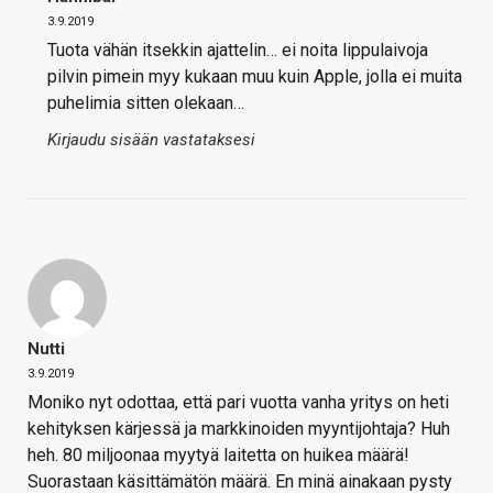
3.9.2019
Tuota vähän itsekkin ajattelin… ei noita lippulaivoja
pilvin pimein myy kukaan muu kuin Apple, jolla ei muita
puhelimia sitten olekaan…
Kirjaudu sisään vastataksesi
Nutti
3.9.2019
Moniko nyt odottaa, että pari vuotta vanha yritys on heti
kehityksen kärjessä ja markkinoiden myyntijohtaja? Huh
heh. 80 miljoonaa myytyä laitetta on huikea määrä!
Suorastaan käsittämätön määrä. En minä ainakaan pysty