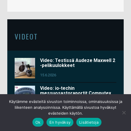
VIDEOT
Video: Testissä Audeze Maxwell 2
-pelikuulokkeet
15.6.2026
Video: io-techin
messuosastoraportit Computex
2026 -tapahtumasta
Käytämme evästeitä sivuston toiminnoissa, ominaisuuksissa ja
liikenteen analysoinnissa. Käyttämällä sivustoa hyväksyt
3.6.2026
evästeiden käytön.
Video: Testissä Keychron K2 HE
Ok
En hyväksy
Lisätietoja
All-Wood