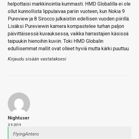
helpottaisi markkinointia kummasti. HMD Globalilla ei ole
ollut kunnollista lippulaivaa pariin vuoteen, kun Nokia 9
Pureview ja 8 Sirocco julkaistiin edellisen vuoden piirillä.
Lisäksi Pureviewin kamera kompastelee turhan paljon
päivittäisessä kuvauksessa, vaikka harrastajien käsissä
taipuukin hienoihin kuviin. Toki HMD Globalin
edullisemmat mallit ovat olleet hyviä mutta kärki puuttuu.
Kirjaudu sisään vastataksesi
Nightuser
3.9.2019
FlyingAntero