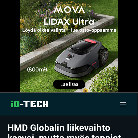
HMD Globalin liikevaihto
UUTISET
kasvoi, mutta myös tappiot