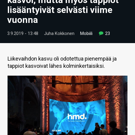
ARTIKKELIT
lisääntyivät selvästi viime
vuonna
VIDEOT
TECHBBS
3.9.2019 - 13:48
Juha Kokkonen
Mobiili
23
TIETOA
HINTA.FI
Liikevaihdon kasvu oli odotettua pienempää ja
tappiot kasvoivat lähes kolminkertaisiksi.
KAUPPA
VAIHDA TEEMA
HAKU