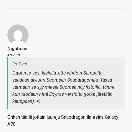
Nightuser
4.9.2019
EmDzei
Odotin jo vesi kielellä, että vihdoin Sampalta
saadaan älyluuri Suomeen Snapdragonilla. Tässä
varmaan se syy miksei Suomea näy listoilla: tänne
kun tuodaan niitä Exynos versioita (jotka jätetään
kauppaan). =)
Onhan täällä joitain luureja Snapdragonilla esim. Galaxy
A70