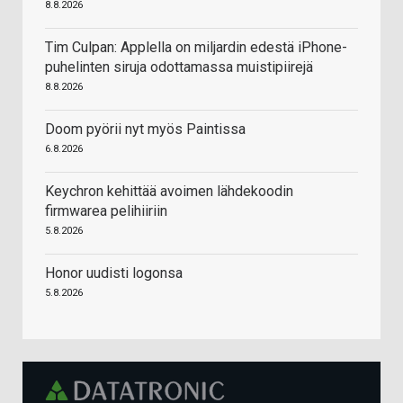
8.8.2026
Tim Culpan: Applella on miljardin edestä iPhone-
puhelinten siruja odottamassa muistipiirejä
8.8.2026
Doom pyörii nyt myös Paintissa
6.8.2026
Keychron kehittää avoimen lähdekoodin
firmwarea pelihiiriin
5.8.2026
Honor uudisti logonsa
5.8.2026