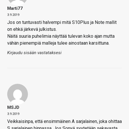
Marti77
3.9.2019
Jos on tuntuvasti halvempi mitä S10Plus ja Note mallit
on ehkä järkevä julkistus.
Näitä suuria puhelimia näyttää tulevan koko ajan mutta
vähän pienempiä malleja tulee ainostaan karsittuna.
Kirjaudu sisään vastataksesi
MSJD
3.9.2019
Veikkaisinpa, että ensimmäinen A sarjalainen, joka ohittaa
S sarjalainen hinnassa. Jos Sonyä syytetään sekavasta