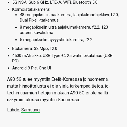
5G NSA, Sub 6 GHz, LTE-A, WiFi, Bluetooth 5.0
Kolmoistakakamera:
48 megapikselin pääkamera, laajakulmaobjektiivi, f2.0,
Dual Pixel -tarkennus
8 megapikselin ultralaajakulmakamera, f2.2, 123
asteen kuvakulma
5 megapikselin syvyystietokamera, f2.2
Etukamera: 32 Mpix, f2.0
4500 mAh akku, USB Type-C, 25 watin pikalataus (USB
PD)
Android 9 Pie, One UI
A90 5G tulee myyntiin Etelä-Koreassa jo huomenna,
mutta hinnoittelusta ei ole vielä tarkempaa tietoa. io-
techin saamien tietojen mukaan A90 5G ei ole näillä
näkymin tulossa myyntiin Suomessa.
Lähde:
Samsung