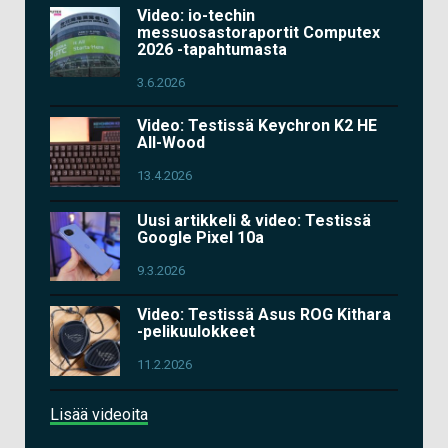
Video: io-techin
messuosastoraportit Computex
2026 -tapahtumasta
3.6.2026
Video: Testissä Keychron K2 HE
All-Wood
13.4.2026
Uusi artikkeli & video: Testissä
Google Pixel 10a
9.3.2026
Video: Testissä Asus ROG Kithara
-pelikuulokkeet
11.2.2026
Lisää videoita