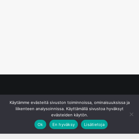
© S&J Media Oy
Käytämme evästeitä sivuston toiminnoissa, ominaisuuksissa ja
liikenteen analysoinnissa. Käyttämällä sivustoa hyväksyt
evästeiden käytön.
Ok
En hyväksy
Lisätietoja
;