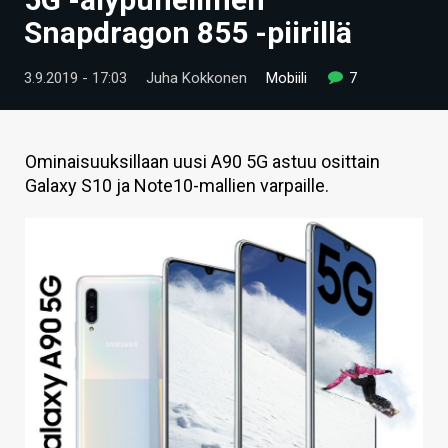
ARTIKKELIT
Snapdragon 855 -piirillä
VIDEOT
3.9.2019 - 17:03
Juha Kokkonen
Mobiili
7
TECHBBS
TIETOA
Ominaisuuksillaan uusi A90 5G astuu osittain
Galaxy S10 ja Note10-mallien varpaille.
HINTA.FI
KAUPPA
VAIHDA TEEMA
HAKU