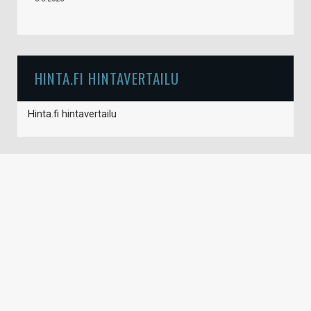
HINTA.FI HINTAVERTAILU
Hinta.fi hintavertailu