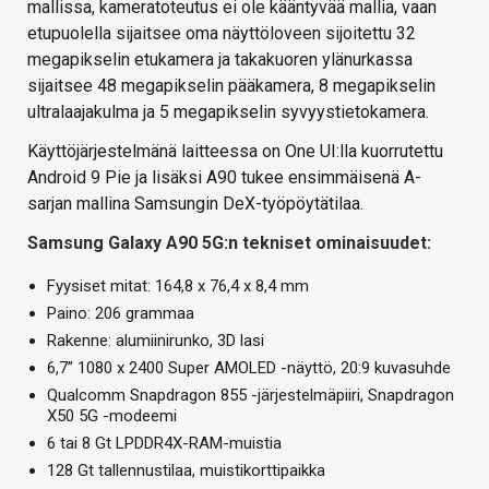
mallissa, kameratoteutus ei ole kääntyvää mallia, vaan
etupuolella sijaitsee oma näyttöloveen sijoitettu 32
megapikselin etukamera ja takakuoren ylänurkassa
sijaitsee 48 megapikselin pääkamera, 8 megapikselin
ultralaajakulma ja 5 megapikselin syvyystietokamera.
Käyttöjärjestelmänä laitteessa on One UI:lla kuorrutettu
Android 9 Pie ja lisäksi A90 tukee ensimmäisenä A-
sarjan mallina Samsungin DeX-työpöytätilaa.
Samsung Galaxy A90 5G:n tekniset ominaisuudet:
Fyysiset mitat: 164,8 x 76,4 x 8,4 mm
Paino: 206 grammaa
Rakenne: alumiinirunko, 3D lasi
6,7” 1080 x 2400 Super AMOLED -näyttö, 20:9 kuvasuhde
Qualcomm Snapdragon 855 -järjestelmäpiiri, Snapdragon
X50 5G -modeemi
6 tai 8 Gt LPDDR4X-RAM-muistia
128 Gt tallennustilaa, muistikorttipaikka