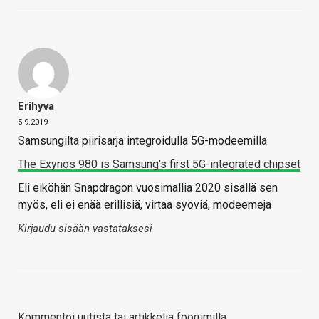
Erihyva
5.9.2019
Samsungilta piirisarja integroidulla 5G-modeemilla
The Exynos 980 is Samsung's first 5G-integrated chipset
Eli eiköhän Snapdragon vuosimallia 2020 sisällä sen
myös, eli ei enää erillisiä, virtaa syöviä, modeemeja
Kirjaudu sisään vastataksesi
Kommentoi uutista tai artikkelia foorumilla