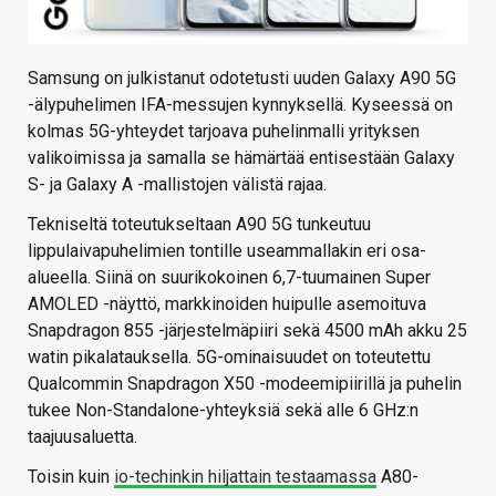
Samsung on julkistanut odotetusti uuden Galaxy A90 5G
-älypuhelimen IFA-messujen kynnyksellä. Kyseessä on
kolmas 5G-yhteydet tarjoava puhelinmalli yrityksen
valikoimissa ja samalla se hämärtää entisestään Galaxy
S- ja Galaxy A -mallistojen välistä rajaa.
Tekniseltä toteutukseltaan A90 5G tunkeutuu
lippulaivapuhelimien tontille useammallakin eri osa-
alueella. Siinä on suurikokoinen 6,7-tuumainen Super
AMOLED -näyttö, markkinoiden huipulle asemoituva
Snapdragon 855 -järjestelmäpiiri sekä 4500 mAh akku 25
watin pikalatauksella. 5G-ominaisuudet on toteutettu
Qualcommin Snapdragon X50 -modeemipiirillä ja puhelin
tukee Non-Standalone-yhteyksiä sekä alle 6 GHz:n
taajuusaluetta.
Toisin kuin
io-techinkin hiljattain testaamassa
A80-