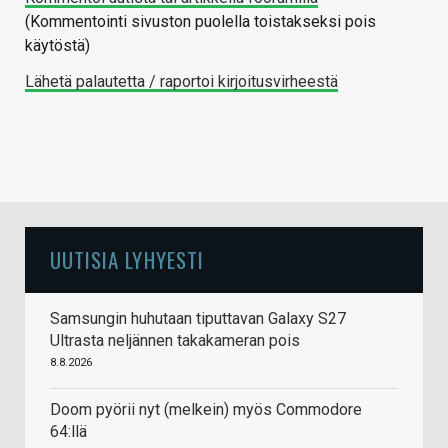
(Kommentointi sivuston puolella toistakseksi pois
käytöstä)
Lähetä palautetta / raportoi kirjoitusvirheestä
UUTISIA LYHYESTI
Samsungin huhutaan tiputtavan Galaxy S27
Ultrasta neljännen takakameran pois
8.8.2026
Doom pyörii nyt (melkein) myös Commodore
64:llä