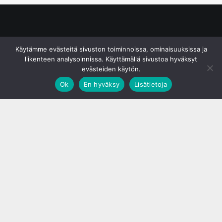
© S&J Media Oy
Käytämme evästeitä sivuston toiminnoissa, ominaisuuksissa ja
liikenteen analysoinnissa. Käyttämällä sivustoa hyväksyt
evästeiden käytön.
Ok
En hyväksy
Lisätietoja
;