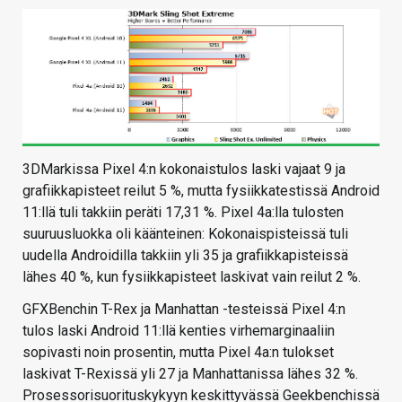
3DMarkissa Pixel 4:n kokonaistulos laski vajaat 9 ja
grafiikkapisteet reilut 5 %, mutta fysiikkatestissä Android
11:llä tuli takkiin peräti 17,31 %. Pixel 4a:lla tulosten
suuruusluokka oli käänteinen: Kokonaispisteissä tuli
uudella Androidilla takkiin yli 35 ja grafiikkapisteissä
lähes 40 %, kun fysiikkapisteet laskivat vain reilut 2 %.
GFXBenchin T-Rex ja Manhattan -testeissä Pixel 4:n
tulos laski Android 11:llä kenties virhemarginaaliin
sopivasti noin prosentin, mutta Pixel 4a:n tulokset
laskivat T-Rexissä yli 27 ja Manhattanissa lähes 32 %.
Prosessorisuorituskykyyn keskittyvässä Geekbenchissä