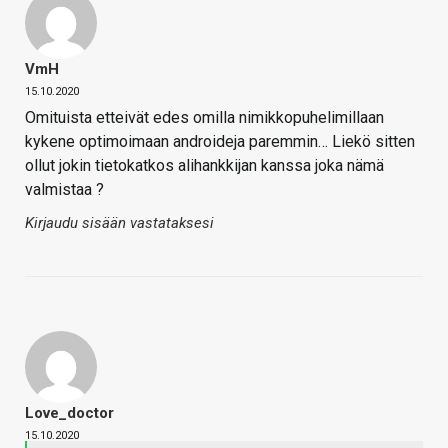
VmH
15.10.2020
Omituista etteivät edes omilla nimikkopuhelimillaan
kykene optimoimaan androideja paremmin… Liekö sitten
ollut jokin tietokatkos alihankkijan kanssa joka nämä
valmistaa ?
Kirjaudu sisään vastataksesi
Love_doctor
15.10.2020