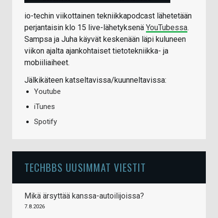
io-techin viikottainen tekniikkapodcast lähetetään
perjantaisin klo 15 live-lähetyksenä
YouTubessa
.
Sampsa ja Juha käyvät keskenään läpi kuluneen
viikon ajalta ajankohtaiset tietotekniikka- ja
mobiiliaiheet.
Jälkikäteen katseltavissa/kuunneltavissa:
Youtube
iTunes
Spotify
TECHBBS UUSIMMAT VIESTIT
Mikä ärsyttää kanssa-autoilijoissa?
7.8.2026