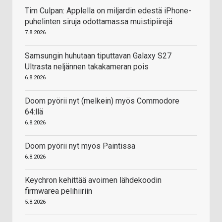
Tim Culpan: Applella on miljardin edestä iPhone-
puhelinten siruja odottamassa muistipiirejä
7.8.2026
Samsungin huhutaan tiputtavan Galaxy S27
Ultrasta neljännen takakameran pois
6.8.2026
Doom pyörii nyt (melkein) myös Commodore
64:llä
6.8.2026
Doom pyörii nyt myös Paintissa
6.8.2026
Keychron kehittää avoimen lähdekoodin
firmwarea pelihiiriin
5.8.2026