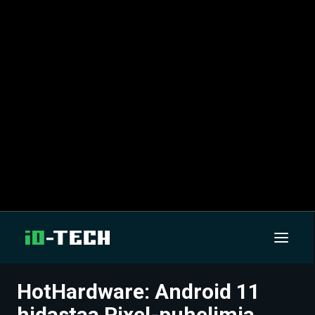
HotHardware: Android 11
UUTISET
hidastaa Pixel-puhelimia