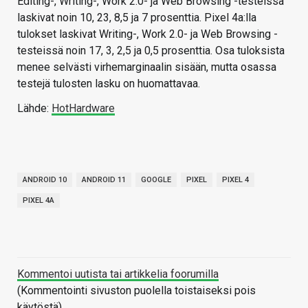
Editing-, Writing-, Work 2.0- ja Web Browsing -testeissä
laskivat noin 10, 23, 8,5 ja 7 prosenttia. Pixel 4a:lla
tulokset laskivat Writing-, Work 2.0- ja Web Browsing -
testeissä noin 17, 3, 2,5 ja 0,5 prosenttia. Osa tuloksista
menee selvästi virhemarginaalin sisään, mutta osassa
testejä tulosten lasku on huomattavaa.
Lähde:
HotHardware
ANDROID 10
ANDROID 11
GOOGLE
PIXEL
PIXEL 4
PIXEL 4A
Kommentoi uutista tai artikkelia foorumilla
(Kommentointi sivuston puolella toistaiseksi pois
käytöstä)