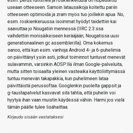
esim. perus runtimeä ja roskienkeruuta on nopeutettu
useaan otteeseen. Samoin latausaikoja koitettu pariin
otteeseen optimoida ja zram myös tuo joillekin apua. No,
esim. roskienkeruussa isoimmat hyödyt taidettiin kai
saavuttaa jo Nougatiin mennessä (IIRC 2.3:ssa
vaihdettiin monisäikeiseen kerääjään, Nougatissa uusi
generationaalinen gc assemblerilla). Oma kokemus
sanoo, että kun esim. vanhoja Android 4- ja 6-puhelimia
on päivittänyt ysiin asti, jotkut toiminnot tuntuvat menevät
sulavammin, varsinkin AOSP:llä ilman Google-palveluita,
mutta sitten toisaalta yleinen vasteaika käyttöliittymässä
tuntuu menevän takapakkia, kun puhelimeen lataa
päivittäistä perussoftaa. Googlenkin puolelta gappsit ja
g-taustapalvelut kasvavat sitä tahtia, että puhelin voi
hyytyä ihan vaan muistin käydessä vähiin. Harmi jos vielä
tämän päälle tulee lisähaittaa.
Kirjaudu sisään vastataksesi