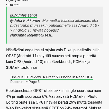
15.10.2020
kurkimies sanoi
@Juha Kokkonen
Meinaatko testailla aikanaan, että
hidastuuko muissakin puhelinmalleissa Android 10 -
> Android 11 myötä nopeus?
Napsauta laajentaaksesi…
Nähtävästi ongelma ei rajoitu vain Pixel puhelimiin, sillä
OP8T (Android 11) näyttää saavan heikompia pisteitä
kuin OP8 (Android 10) mm. Geekbench, PCMark ja
3DMark testeissä.
OnePlus 8T Review: A Great 5G Phone In Need Of A
Discount – Page 3
Geekbenchissä OP8T ottaa takkiin single scoressa noin
4% ja multi scoressa 6%. Vastaavasti PCMarkin Photo
Editing pisteissä OP8T häviää peräti 29% mutta toisaalta
Web Browsing pisteissä OP8T on 24% parempi. Muissa