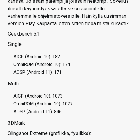
kanssa. Joissain parempi ja joissain heikompi. Sovellus
ilmoitti käynnistyessä, että se on suunniteltu
vanhemmalle ohjelmistoversiolle. Hain kyllä uusimman
version Play Kaupasta, etten sitten tiedä mistä kiikasti?
Geekbench 5.1
Single:
AICP (Android 10): 182
OmniROM (Android 10): 174
AOSP (Android 11): 171
Multi:
AICP (Android 10): 1073
OmniROM (Android 10): 1027
AOSP (Android 11): 846
3DMark
Slingshot Extreme (grafiikka, fysiikka):