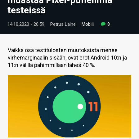
ARTIKKELIT
testeissä
VIDEOT
14.10.2020 - 20:59
Petrus Laine
Mobiili
8
TECHBBS
TIETOA
Vaikka osa testitulosten muutoksista menee
virhemarginaalin sisään, ovat erot Android 10:n ja
HINTA.FI
11:n välillä pahimmillaan lähes 40 %.
KAUPPA
VAIHDA TEEMA
HAKU