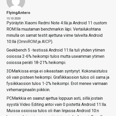
FlyingAntero
15.10.2020
Pyöräytin Xiaomi Redmi Note 4:llä ja Android 11 custom
ROM:lla muutaman benchmarkin läpi. Vertailukohtana
minulla on samat testit ajettuna viime talvelta Android
10:llä (
OmniROM
ja
AICP
).
Geekbench 5 -testissä Android 11:lla tuli yhden ytimen
osiossa 2-6% heikompi tulos mutta useamman ytimen
osiossa peräti 18-21% heikompi.
3DMarkissa eroja ei oikeastaan syntynyt. Kokonaistulos
oli vain pisteen heikompi. Grafiikkaosion tulos oli sama ja
fysiikkaosion tulos 1-2% heikompi. Erot menee varmaan
virhemarginaalin piikkiin.
PCMarkkia en saanut ajettua loppuun asti, sillä jostain
syystä Video Editing antoi vain 0 pistettä Android 11:lla.
Muissa osioissa tulos oli ihan linjassa Android 10:n