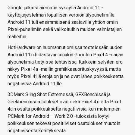
Google julkaisi aiemmin syksyllä Android 11 -
käyttöjärjestelmän lopullisen version älypuhelimille.
Android 11 tuli ensimmäisenä saataville yhtiön omiin
Pixel-puhelimiin sekä valikoituihin muiden valmistajien
malleihin.
HotHardware on huomannut omissa testeissään uuden
Android 11:n hidastavan ainakin Googlen Pixel 4 -sarjan
älypuhelimia tietyissä tehtävissä. Kaikkein selviten ero
näkyy Pixel 4a -mallin grafiikkasuorituskyvyssä, mutta
myös Pixel 4:llä eroja on ja ne ovat lähes poikkeuksetta
negatiivisia Android 11:lle.
3DMark Sling Shot Extremessä, GFXBenchissä ja
Geekbenchissä tulokset ovat sekä Pixel 4:n että Pixel
4a:n osalta poikkeuksetta negatiivisia, kun molempien
PCMark for Android – Work 2.0 -tuloksista löytyi
poikkeuksen tekevät positiiviset osatulokset muutoin
negatiivisesta kehityksestä.