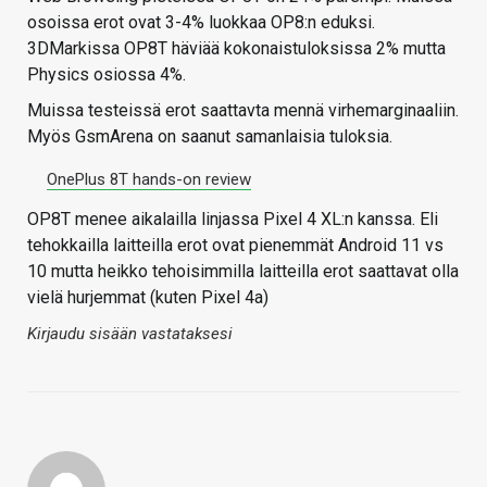
osoissa erot ovat 3-4% luokkaa OP8:n eduksi.
3DMarkissa OP8T häviää kokonaistuloksissa 2% mutta
Physics osiossa 4%.
Muissa testeissä erot saattavta mennä virhemarginaaliin.
Myös GsmArena on saanut samanlaisia tuloksia.
OnePlus 8T hands-on review
OP8T menee aikalailla linjassa Pixel 4 XL:n kanssa. Eli
tehokkailla laitteilla erot ovat pienemmät Android 11 vs
10 mutta heikko tehoisimmilla laitteilla erot saattavat olla
vielä hurjemmat (kuten Pixel 4a)
Kirjaudu sisään vastataksesi