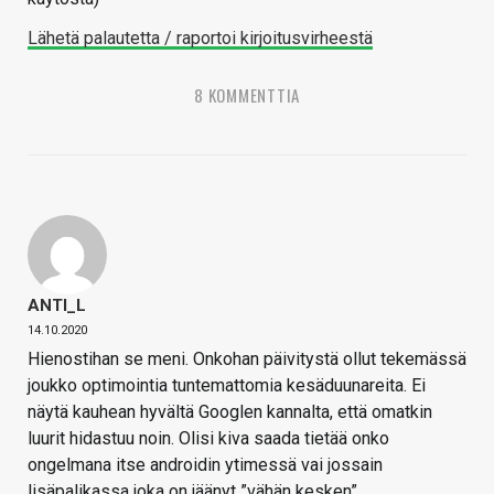
Lähetä palautetta / raportoi kirjoitusvirheestä
8 KOMMENTTIA
ANTI_L
14.10.2020
Hienostihan se meni. Onkohan päivitystä ollut tekemässä
joukko optimointia tuntemattomia kesäduunareita. Ei
näytä kauhean hyvältä Googlen kannalta, että omatkin
luurit hidastuu noin. Olisi kiva saada tietää onko
ongelmana itse androidin ytimessä vai jossain
lisäpalikassa joka on jäänyt ”vähän kesken”