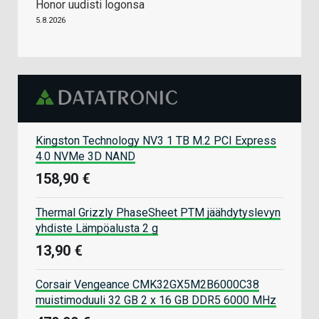
Honor uudisti logonsa
5.8.2026
Kingston Technology NV3 1 TB M.2 PCI Express
4.0 NVMe 3D NAND
158,90 €
Thermal Grizzly PhaseSheet PTM jäähdytyslevyn
yhdiste Lämpöalusta 2 g
13,90 €
Corsair Vengeance CMK32GX5M2B6000C38
muistimoduuli 32 GB 2 x 16 GB DDR5 6000 MHz