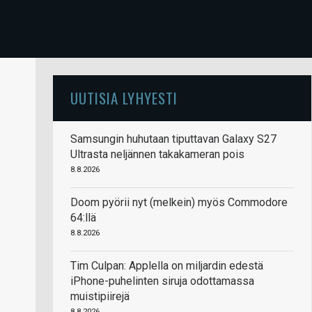
UUTISIA LYHYESTI
Samsungin huhutaan tiputtavan Galaxy S27
Ultrasta neljännen takakameran pois
8.8.2026
Doom pyörii nyt (melkein) myös Commodore
64:llä
8.8.2026
Tim Culpan: Applella on miljardin edestä
iPhone-puhelinten siruja odottamassa
muistipiirejä
8.8.2026