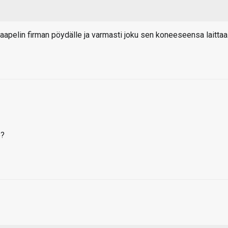
kaapelin firman pöydälle ja varmasti joku sen koneeseensa laittaa
e?