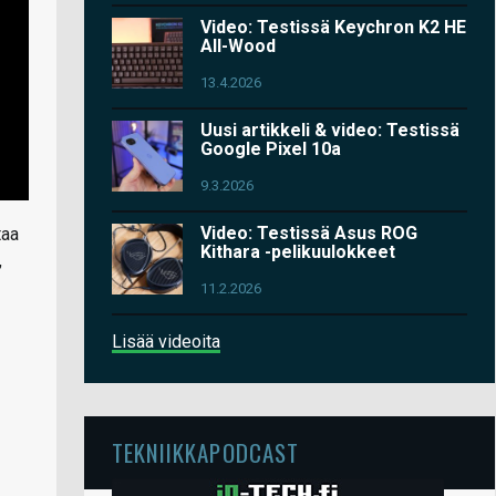
Video: Testissä Keychron K2 HE
All-Wood
13.4.2026
Uusi artikkeli & video: Testissä
Google Pixel 10a
9.3.2026
Video: Testissä Asus ROG
taa
Kithara -pelikuulokkeet
,
11.2.2026
Lisää videoita
TEKNIIKKAPODCAST