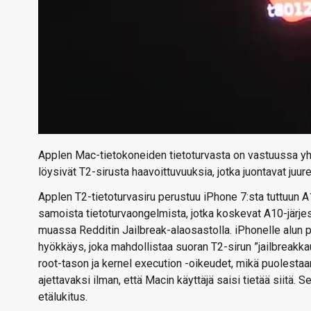
Applen Mac-tietokoneiden tietoturvasta on vastuussa yht
löysivät T2-sirusta haavoittuvuuksia, jotka juontavat juur
Applen T2-tietoturvasiru perustuu iPhone 7:sta tuttuun A1
samoista tietoturvaongelmista, jotka koskevat A10-järjes
muassa Redditin Jailbreak-alaosastolla. iPhonelle alun 
hyökkäys, joka mahdollistaa suoran T2-sirun ”jailbreakka
root-tason ja kernel execution -oikeudet, mikä puolesta
ajettavaksi ilman, että Macin käyttäjä saisi tietää siitä.
etälukitus.