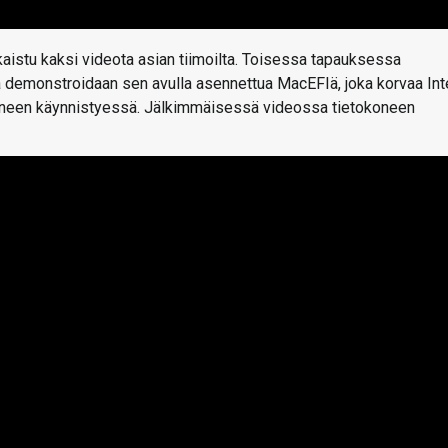
istu kaksi videota asian tiimoilta. Toisessa tapauksessa
sa demonstroidaan sen avulla asennettua MacEFIä, joka korvaa Int
 koneen käynnistyessä. Jälkimmäisessä videossa tietokoneen