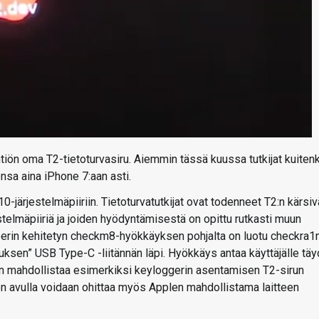
iön oma T2-tietoturvasiru. Aiemmin tässä kuussa tutkijat kuitenk
ensa aina iPhone 7:aan asti.
0-järjestelmäpiiriin. Tietoturvatutkijat ovat todenneet T2:n kärsi
telmäpiiriä ja joiden hyödyntämisestä on opittu rutkasti muun
perin kehitetyn checkm8-hyökkäyksen pohjalta on luotu checkra1
uksen” USB Type-C -liitännän läpi. Hyökkäys antaa käyttäjälle täy
an mahdollistaa esimerkiksi keyloggerin asentamisen T2-sirun
 Sen avulla voidaan ohittaa myös Applen mahdollistama laitteen