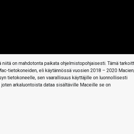
ä niitä on mahdotonta paikata ohjelmistopohjaisesti. Tämä tarkoit
en Mac-tietokoneiden, eli käytännössä vuosien 2018 – 2020 Macien
n tietokoneelle, sen vaarallisuus käyttäjille on luonnollisesti
 joten arkaluontoista dataa sisältäville Maceille se on