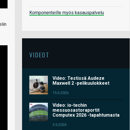
Komponenteille myös kasauspalvelu
elin
VIDEOT
Video: Testissä Audeze
Maxwell 2 -pelikuulokkeet
15.6.2026
Video: io-techin
messuosastoraportit
Computex 2026 -tapahtumasta
3.6.2026