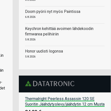
Doom pyörii nyt myös Paintissa
6.8.2026
Keychron kehittää avoimen lähdekoodin
firmwarea pelihiiriin
5.8.2026
Honor uudisti logonsa
in
5.8.2026
vän
n-
det
Thermalright Peerless Assassin 120 SE
Suoritin Jäähdytyslevy/jäähdytin 12 cm Musta