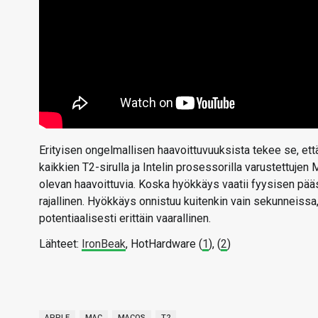
Erityisen ongelmallisen haavoittuvuuksista tekee se, ett
kaikkien T2-sirulla ja Intelin prosessorilla varustettuj
olevan haavoittuvia. Koska hyökkäys vaatii fyysisen pääsy
rajallinen. Hyökkäys onnistuu kuitenkin vain sekunneissa,
potentiaalisesti erittäin vaarallinen.
Lähteet:
IronBeak
, HotHardware (
1
), (
2
)
APPLE
MAC
MACOS
T2