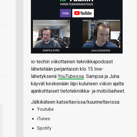
io-techin viikottainen tekniikkapodcast
lähetetään perjantaisin klo 15 live-
lähetyksenä
YouTubessa
. Sampsa ja Juha
käyvät keskenään läpi kuluneen viikon ajalta
ajankohtaiset tietotekniikka- ja mobiiliaiheet.
Jälkikäteen katseltavissa/kuunneltavissa:
Youtube
iTunes
Spotify