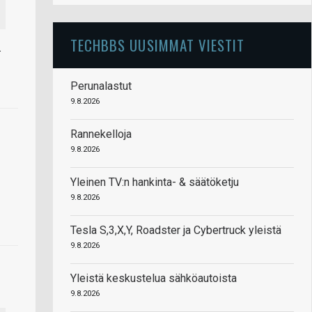
TECHBBS UUSIMMAT VIESTIT
.
Perunalastut
9.8.2026
Rannekelloja
9.8.2026
Yleinen TV:n hankinta- & säätöketju
9.8.2026
Tesla S,3,X,Y, Roadster ja Cybertruck yleistä
9.8.2026
Yleistä keskustelua sähköautoista
9.8.2026