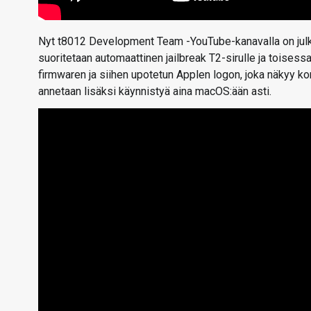
Nyt t8012 Development Team -YouTube-kanavalla on julka
suoritetaan automaattinen jailbreak T2-sirulle ja toises
firmwaren ja siihen upotetun Applen logon, joka näkyy
annetaan lisäksi käynnistyä aina macOS:ään asti.