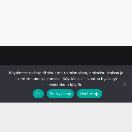
© S&J Media Oy
Käytämme evästeitä sivuston toiminnoissa, ominaisuuksissa ja
liikenteen analysoinnissa. Käyttämällä sivustoa hyväksyt
evästeiden käytön.
Ok
En hyväksy
Lisätietoja
;