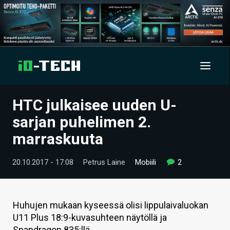
HTC julkaisee uuden U-
UUTISET
sarjan puhelimen 2.
ARTIKKELIT
marraskuuta
VIDEOT
20.10.2017 - 17:08
Petrus Laine
Mobiili
2
TECHBBS
TIETOA
Huhujen mukaan kyseessä olisi lippulaivaluokan
U11 Plus 18:9-kuvasuhteen näytöllä ja
HINTA.FI
Snapdragon 835:llä.