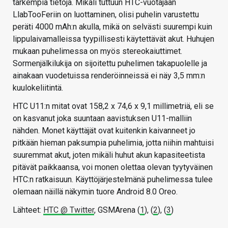
tarkempia tietoja. Mikäli tuttuun HTC-vuotajaan
LlabTooFeriin on luottaminen, olisi puhelin varustettu
peräti 4000 mAh:n akulla, mikä on selvästi suurempi kuin
lippulaivamalleissa tyypillisesti käytettävät akut. Huhujen
mukaan puhelimessa on myös stereokaiuttimet.
Sormenjälkilukija on sijoitettu puhelimen takapuolelle ja
ainakaan vuodetuissa renderöinneissä ei näy 3,5 mm:n
kuulokeliitintä.
HTC U11:n mitat ovat 158,2 x 74,6 x 9,1 millimetriä, eli se
on kasvanut joka suuntaan aavistuksen U11-malliin
nähden. Monet käyttäjät ovat kuitenkin kaivanneet jo
pitkään hieman paksumpia puhelimia, jotta niihin mahtuisi
suuremmat akut, joten mikäli huhut akun kapasiteetista
pitävät paikkaansa, voi monen olettaa olevan tyytyväinen
HTC:n ratkaisuun. Käyttöjärjestelmänä puhelimessa tulee
olemaan näillä näkymin tuore Android 8.0 Oreo.
Lähteet:
HTC @ Twitter
, GSMArena (
1
), (
2
), (
3
)