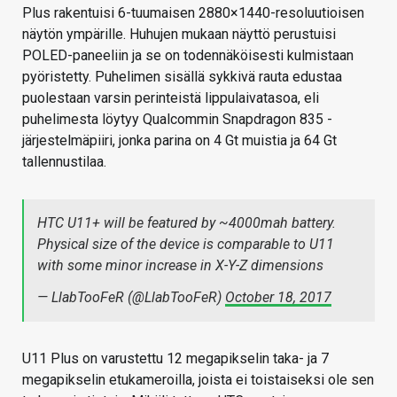
Plus rakentuisi 6-tuumaisen 2880×1440-resoluutioisen
näytön ympärille. Huhujen mukaan näyttö perustuisi
POLED-paneeliin ja se on todennäköisesti kulmistaan
pyöristetty. Puhelimen sisällä sykkivä rauta edustaa
puolestaan varsin perinteistä lippulaivatasoa, eli
puhelimesta löytyy Qualcommin Snapdragon 835 -
järjestelmäpiiri, jonka parina on 4 Gt muistia ja 64 Gt
tallennustilaa.
HTC U11+ will be featured by ~4000mah battery.
Physical size of the device is comparable to U11
with some minor increase in X-Y-Z dimensions
— LlabTooFeR (@LlabTooFeR)
October 18, 2017
U11 Plus on varustettu 12 megapikselin taka- ja 7
megapikselin etukameroilla, joista ei toistaiseksi ole sen