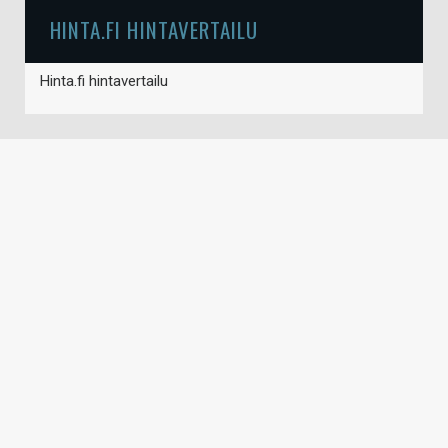
HINTA.FI HINTAVERTAILU
Hinta.fi hintavertailu