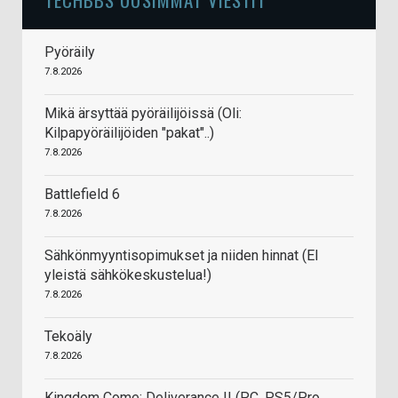
Pyöräily
7.8.2026
Mikä ärsyttää pyöräilijöissä (Oli:
Kilpapyöräilijöiden "pakat"..)
7.8.2026
Battlefield 6
7.8.2026
Sähkönmyyntisopimukset ja niiden hinnat (EI
yleistä sähkökeskustelua!)
7.8.2026
Tekoäly
7.8.2026
Kingdom Come: Deliverance II (PC, PS5/Pro,