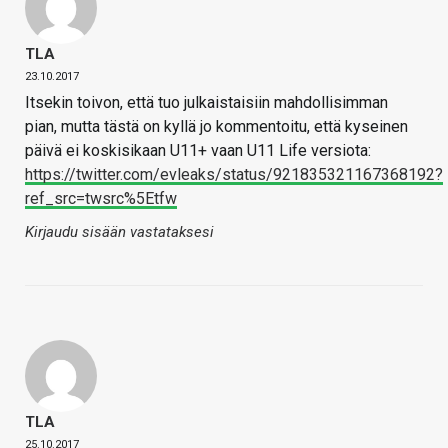
TLA
23.10.2017
Itsekin toivon, että tuo julkaistaisiin mahdollisimman
pian, mutta tästä on kyllä jo kommentoitu, että kyseinen
päivä ei koskisikaan U11+ vaan U11 Life versiota:
https://twitter.com/evleaks/status/921835321167368192?
ref_src=twsrc%5Etfw
Kirjaudu sisään vastataksesi
TLA
25.10.2017