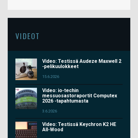
VIDEOT
Video: Testissä Audeze Maxwell 2
-pelikuulokkeet
15.6.2026
Video: io-techin
messuosastoraportit Computex
2026 -tapahtumasta
3.6.2026
Video: Testissä Keychron K2 HE
All-Wood