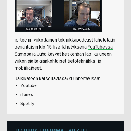
io-techin viikottainen tekniikkapodcast lähetetään
perjantaisin klo 15 live-lähetyksenä
YouTubessa
.
Sampsa ja Juha käyvät keskenään läpi kuluneen
viikon ajalta ajankohtaiset tietotekniikka- ja
mobiiliaiheet.
Jälkikäteen katseltavissa/kuunneltavissa:
Youtube
iTunes
Spotify
TECHBBS UUSIMMAT VIESTIT