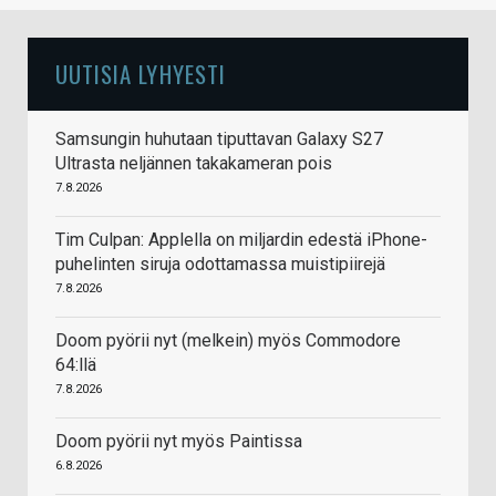
UUTISIA LYHYESTI
Samsungin huhutaan tiputtavan Galaxy S27
Ultrasta neljännen takakameran pois
7.8.2026
Tim Culpan: Applella on miljardin edestä iPhone-
puhelinten siruja odottamassa muistipiirejä
7.8.2026
Doom pyörii nyt (melkein) myös Commodore
64:llä
7.8.2026
Doom pyörii nyt myös Paintissa
6.8.2026