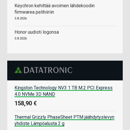
Keychron kehittää avoimen lähdekoodin
firmwarea pelihiiriin
5.8.2026
Honor uudisti logonsa
5.8.2026
Kingston Technology NV3 1 TB M.2 PCI Express
4.0 NVMe 3D NAND
158,90 €
Thermal Grizzly PhaseSheet PTM jäähdytyslevyn
yhdiste Lämpöalusta 2 g