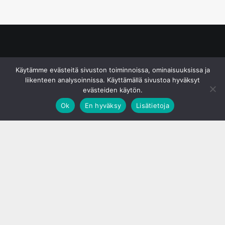
© S&J Media Oy
Käytämme evästeitä sivuston toiminnoissa, ominaisuuksissa ja
liikenteen analysoinnissa. Käyttämällä sivustoa hyväksyt
evästeiden käytön.
Ok
En hyväksy
Lisätietoja
;