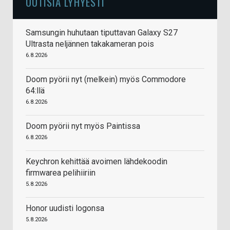
UUTISIA LYHYESTI
Samsungin huhutaan tiputtavan Galaxy S27
Ultrasta neljännen takakameran pois
6.8.2026
Doom pyörii nyt (melkein) myös Commodore
64:llä
6.8.2026
Doom pyörii nyt myös Paintissa
6.8.2026
Keychron kehittää avoimen lähdekoodin
firmwarea pelihiiriin
5.8.2026
Honor uudisti logonsa
5.8.2026