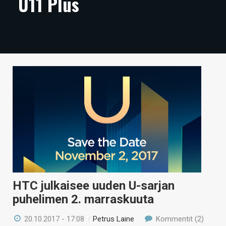
U11 Plus
ARTIKKELIT
VIDEOT
TECHBBS
TIETOA
HINTA.FI
KAUPPA
VAIHDA TEEMA
HTC julkaisee uuden U-sarjan
HAKU
puhelimen 2. marraskuuta
20.10.2017 - 17:08
/
Petrus Laine
Kommentit (2)