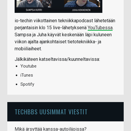
io-techin viikottainen tekniikkapodcast lähetetään
perjantaisin klo 15 live-lähetyksenä
YouTubessa
.
Sampsa ja Juha käyvät keskenään läpi kuluneen
viikon ajalta ajankohtaiset tietotekniikka- ja
mobiiliaiheet.
Jälkikäteen katseltavissa/kuunneltavissa:
Youtube
iTunes
Spotify
TECHBBS UUSIMMAT VIESTIT
Mikä ärsyttää kanssa-autoilijoissa?