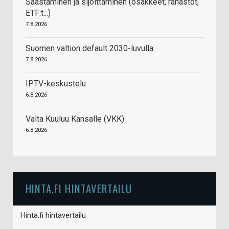
Säästäminen ja sijoittaminen (osakkeet, rahastot,
ETF:t...)
7.8.2026
Suomen valtion default 2030-luvulla
7.8.2026
IPTV-keskustelu
6.8.2026
Valta Kuuluu Kansalle (VKK)
6.8.2026
HINTA.FI HINTAVERTAILU
Hinta.fi hintavertailu