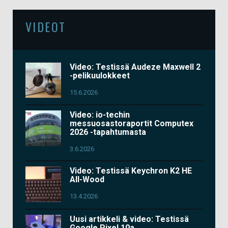
VIDEOT
Video: Testissä Audeze Maxwell 2
-pelikuulokkeet
15.6.2026
Video: io-techin
messuosastoraportit Computex
2026 -tapahtumasta
3.6.2026
Video: Testissä Keychron K2 HE
All-Wood
13.4.2026
Uusi artikkeli & video: Testissä
Google Pixel 10a