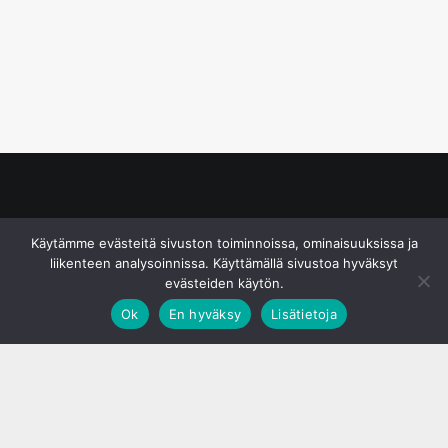
© S&J Media Oy
Käytämme evästeitä sivuston toiminnoissa, ominaisuuksissa ja
liikenteen analysoinnissa. Käyttämällä sivustoa hyväksyt
evästeiden käytön.
Ok
En hyväksy
Lisätietoja
;