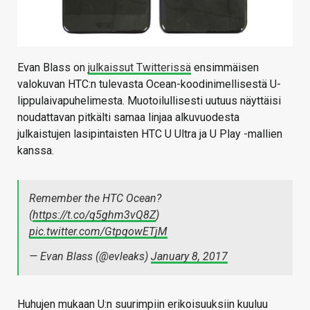
Evan Blass on
julkaissut Twitterissä
ensimmäisen
valokuvan HTC:n tulevasta Ocean-koodinimellisestä U-
lippulaivapuhelimesta. Muotoilullisesti uutuus näyttäisi
noudattavan pitkälti samaa linjaa alkuvuodesta
julkaistujen lasipintaisten HTC U Ultra ja U Play -mallien
kanssa.
Remember the HTC Ocean?
(
https://t.co/q5ghm3vQ8Z
)
pic.twitter.com/GtpqowETjM
— Evan Blass (@evleaks)
January 8, 2017
Huhujen mukaan U:n suurimpiin erikoisuuksiin kuuluu