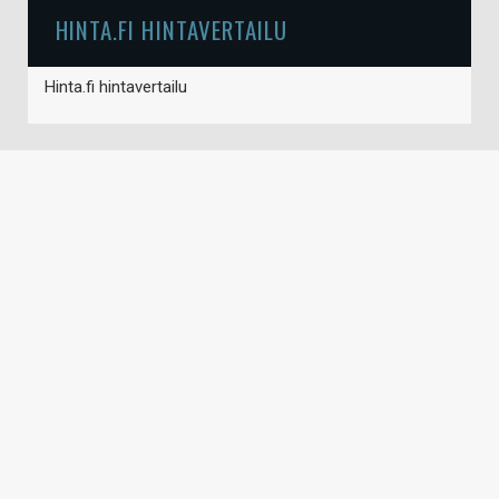
HINTA.FI HINTAVERTAILU
Hinta.fi hintavertailu