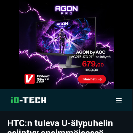
HTC:n tuleva U-älypuhelin
UUTISET
esiintyy ensimmäisessä