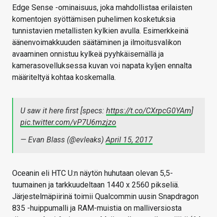
Edge Sense -ominaisuus, joka mahdollistaa erilaisten
komentojen syöttämisen puhelimen kosketuksia
tunnistavien metallisten kylkien avulla. Esimerkkeinä
äänenvoimakkuuden säätäminen ja ilmoitusvalikon
avaaminen onnistuu kylkeä pyyhkäisemällä ja
kamerasovelluksessa kuvan voi napata kyljen ennalta
määriteltyä kohtaa koskemalla.
U saw it here first [specs:
https://t.co/CXrpcG0YAm
]
pic.twitter.com/vP7U6mzjzo
— Evan Blass (@evleaks)
April 15, 2017
Oceanin eli HTC U:n näytön huhutaan olevan 5,5-
tuumainen ja tarkkuudeltaan 1440 x 2560 pikseliä.
Järjestelmäpiirinä toimii Qualcommin uusin Snapdragon
835 -huippumalli ja RAM-muistia on malliversiosta