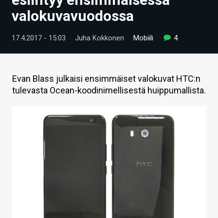
ARTIKKELIT
valokuvavuodossa
VIDEOT
17.4.2017 - 15:03
Juha Kokkonen
Mobiili
4
TECHBBS
TIETOA
Evan Blass julkaisi ensimmäiset valokuvat HTC:n
tulevasta Ocean-koodinimellisestä huippumallista.
HINTA.FI
KAUPPA
VAIHDA TEEMA
HAKU