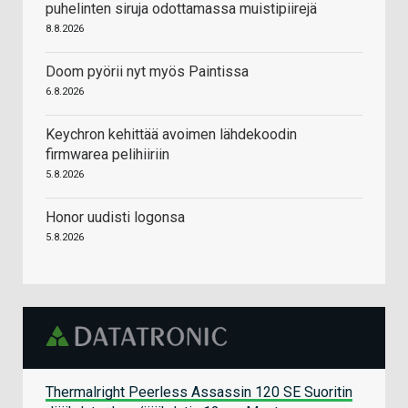
puhelinten siruja odottamassa muistipiirejä
8.8.2026
Doom pyörii nyt myös Paintissa
6.8.2026
Keychron kehittää avoimen lähdekoodin
firmwarea pelihiiriin
5.8.2026
Honor uudisti logonsa
5.8.2026
Thermalright Peerless Assassin 120 SE Suoritin