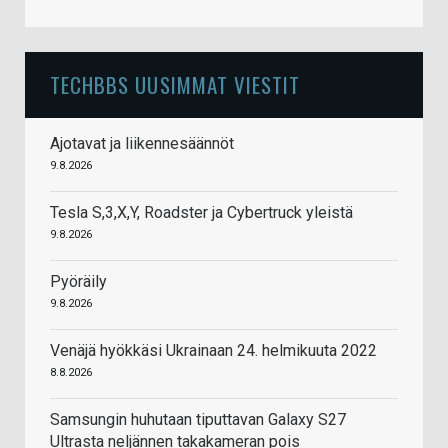
TECHBBS UUSIMMAT VIESTIT
Ajotavat ja liikennesäännöt
9.8.2026
Tesla S,3,X,Y, Roadster ja Cybertruck yleistä
9.8.2026
Pyöräily
9.8.2026
Venäjä hyökkäsi Ukrainaan 24. helmikuuta 2022
8.8.2026
Samsungin huhutaan tiputtavan Galaxy S27
Ultrasta neljännen takakameran pois