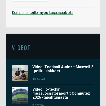
Komponenteille myös kasauspalvelu
VIDEOT
Video: Testissä Audeze Maxwell 2
-pelikuulokkeet
15.6.2026
Video: io-techin
messuosastoraportit Computex
2026 -tapahtumasta
3.6.2026