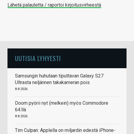
Lähetä palautetta / raportoi kirjoitusvirheestä
UUTISIA LYHYESTI
Samsungin huhutaan tiputtavan Galaxy S27
Ultrasta neljännen takakameran pois
8.8.2026
Doom pyörii nyt (melkein) myös Commodore
64:llä
8.8.2026
Tim Culpan: Applella on miljardin edestä iPhone-