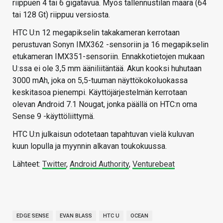
riippuen 4 tai 6 gigatavua. Myös tallennustilan määrä (64
tai 128 Gt) riippuu versiosta.
HTC U:n 12 megapikselin takakameran kerrotaan
perustuvan Sonyn IMX362 -sensoriin ja 16 megapikselin
etukameran IMX351-sensoriin. Ennakkotietojen mukaan
U:ssa ei ole 3,5 mm ääniliitäntää. Akun kooksi huhutaan
3000 mAh, joka on 5,5-tuuman näyttökokoluokassa
keskitasoa pienempi. Käyttöjärjestelmän kerrotaan
olevan Android 7.1 Nougat, jonka päällä on HTC:n oma
Sense 9 -käyttöliittymä.
HTC U:n julkaisun odotetaan tapahtuvan vielä kuluvan
kuun lopulla ja myynnin alkavan toukokuussa.
Lähteet:
Twitter
,
Android Authority
,
Venturebeat
EDGE SENSE
EVAN BLASS
HTC U
OCEAN