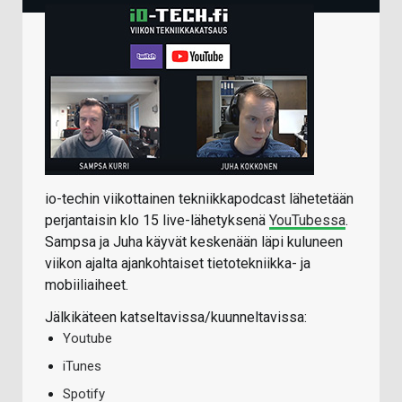
io-techin viikottainen tekniikkapodcast lähetetään
perjantaisin klo 15 live-lähetyksenä
YouTubessa
.
Sampsa ja Juha käyvät keskenään läpi kuluneen
viikon ajalta ajankohtaiset tietotekniikka- ja
mobiiliaiheet.
Jälkikäteen katseltavissa/kuunneltavissa:
Youtube
iTunes
Spotify