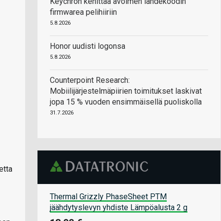
Keychron kehittää avoimen lähdekoodin
firmwarea pelihiiriin
5.8.2026
Honor uudisti logonsa
5.8.2026
Counterpoint Research:
Mobiilijärjestelmäpiirien toimitukset laskivat
jopa 15 % vuoden ensimmäisellä puoliskolla
31.7.2026
etta
Thermal Grizzly PhaseSheet PTM
jäähdytyslevyn yhdiste Lämpöalusta 2 g