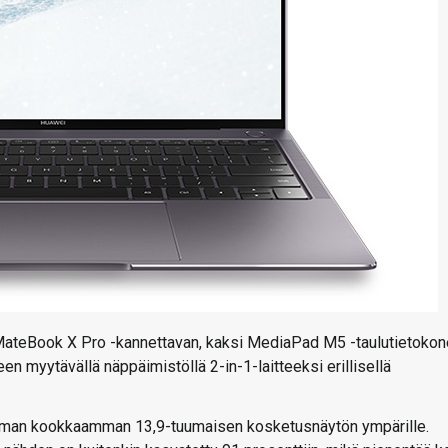
ateBook X Pro -kannettavan, kaksi MediaPad M5 -taulutietokon
n myytävällä näppäimistöllä 2-in-1-laitteeksi erillisellä
eman kookkaamman 13,9-tuumaisen kosketusnäytön ympärille.