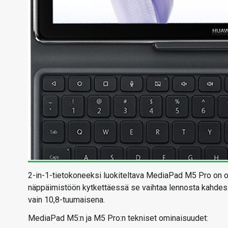
2-in-1-tietokoneeksi luokiteltava MediaPad M5 Pro on o
näppäimistöön kytkettäessä se vaihtaa lennosta kahdess
vain 10,8-tuumaisena.
MediaPad M5:n ja M5 Pro:n tekniset ominaisuudet: