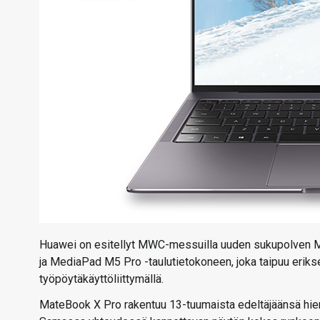
Huawei on esitellyt MWC-messuilla uuden sukupolven M
ja MediaPad M5 Pro -taulutietokoneen, joka taipuu eriksee
työpöytäkäyttöliittymällä.
MateBook X Pro rakentuu 13-tuumaista edeltäjäänsä hi