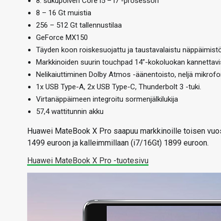
8. sukupolven Core i5 – i7 -prosessori
8 – 16 Gt muistia
256 – 512 Gt tallennustilaa
GeForce MX150
Täyden koon roiskesuojattu ja taustavalaistu näppäimist
Markkinoiden suurin touchpad 14”-kokoluokan kannettav
Nelikaiuttiminen Dolby Atmos -äänentoisto, neljä mikrof
1x USB Type-A, 2x USB Type-C, Thunderbolt 3 -tuki.
Virtanäppäimeen integroitu sormenjälkilukija
57,4 wattitunnin akku
Huawei MateBook X Pro saapuu markkinoille toisen vuosin
1499 euroon ja kalleimmillaan (i7/16Gt) 1899 euroon.
Huawei MateBook X Pro -tuotesivu