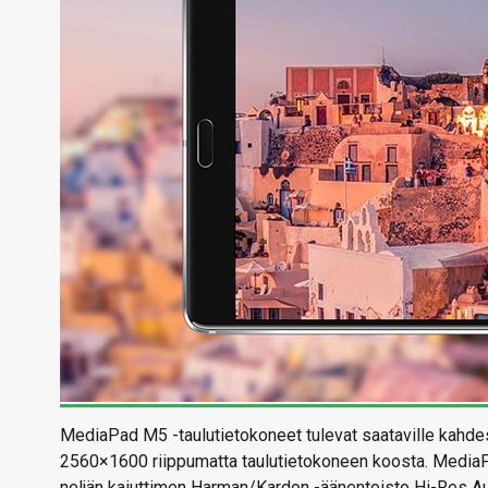
MediaPad M5 -taulutietokoneet tulevat saataville kahde
2560×1600 riippumatta taulutietokoneen koosta. MediaP
neljän kaiuttimen Harman/Kardon -äänentoisto Hi-Res Aud