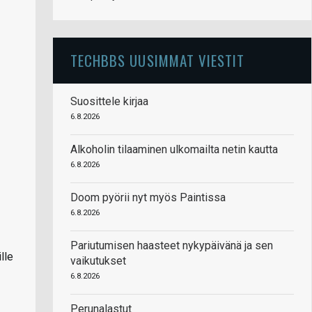
TECHBBS UUSIMMAT VIESTIT
Suosittele kirjaa
6.8.2026
Alkoholin tilaaminen ulkomailta netin kautta
6.8.2026
Doom pyörii nyt myös Paintissa
6.8.2026
Pariutumisen haasteet nykypäivänä ja sen
lle
vaikutukset
6.8.2026
Perunalastut