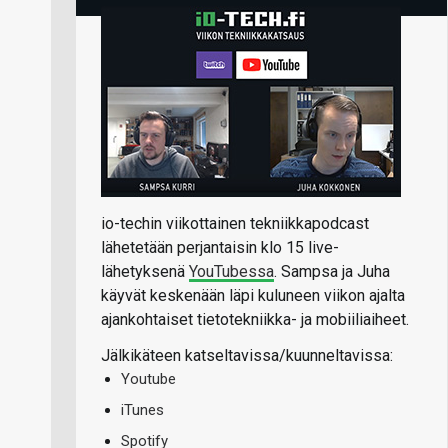
io-techin viikottainen tekniikkapodcast
lähetetään perjantaisin klo 15 live-
lähetyksenä
YouTubessa
. Sampsa ja Juha
käyvät keskenään läpi kuluneen viikon ajalta
ajankohtaiset tietotekniikka- ja mobiiliaiheet.
Jälkikäteen katseltavissa/kuunneltavissa:
Youtube
iTunes
Spotify