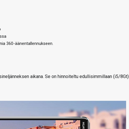
ö
issa
onia 360-äänentallennukseen.
eljänneksen aikana. Se on hinnoiteltu edullisimmillaan (i5/8Gt)