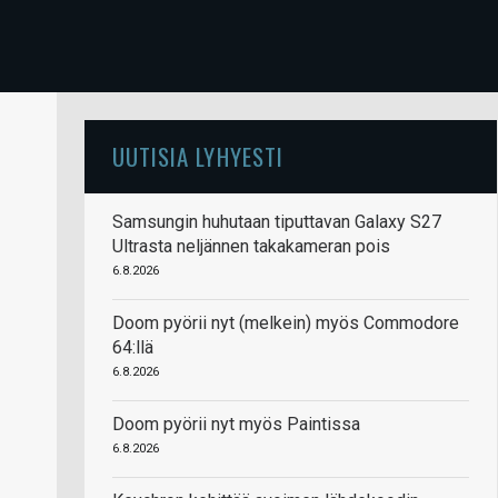
UUTISIA LYHYESTI
Samsungin huhutaan tiputtavan Galaxy S27
Ultrasta neljännen takakameran pois
6.8.2026
Doom pyörii nyt (melkein) myös Commodore
64:llä
6.8.2026
Doom pyörii nyt myös Paintissa
6.8.2026