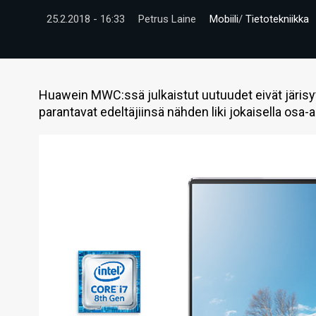
25.2.2018 - 16:33
Petrus Laine
Mobiili
/
Tietotekniikka
Huawein MWC:ssä julkaistut uutuudet eivät järisytä
parantavat edeltäjiinsä nähden liki jokaisella osa-a