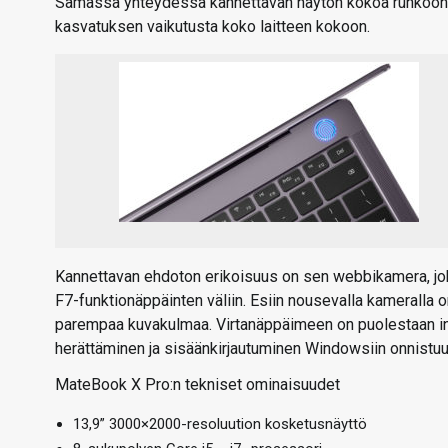
Samassa yhteydessä kannettavan näytön kokoa runkoon n
kasvatuksen vaikutusta koko laitteen kokoon.
Kannettavan ehdoton erikoisuus on sen webbikamera, joka
F7-funktionäppäinten väliin. Esiin nousevalla kameralla o
parempaa kuvakulmaa. Virtanäppäimeen on puolestaan inte
herättäminen ja sisäänkirjautuminen Windowsiin onnistuu 
MateBook X Pro:n tekniset ominaisuudet
13,9” 3000×2000-resoluution kosketusnäyttö