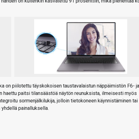
ähden on kuitenkin kasvatettu 91 prosenttiin, mikä pienentää k
 on piilotettu täyskokoisen taustavalaistun näppäimistön F6- j
n haettu paitsi tilansäästöä näytön reunuksista, ilmeisesti myös
groitu sormenjälkilukija, jolloin tietokoneen käynnistäminen tai
yhdellä painalluksella.