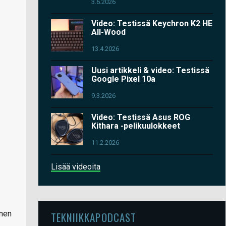
3.6.2026
Video: Testissä Keychron K2 HE
All-Wood
13.4.2026
Uusi artikkeli & video: Testissä
Google Pixel 10a
9.3.2026
Video: Testissä Asus ROG
Kithara -pelikuulokkeet
11.2.2026
Lisää videoita
inen
TEKNIIKKAPODCAST