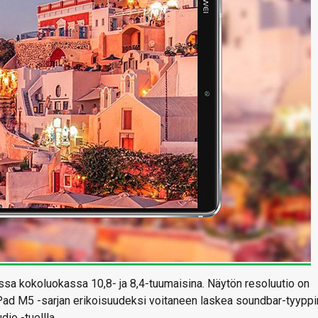
ssa kokoluokassa 10,8- ja 8,4-tuumaisina. Näytön resoluutio on
ad M5 -sarjan erikoisuudeksi voitaneen laskea soundbar-tyypp
io -tuellla.