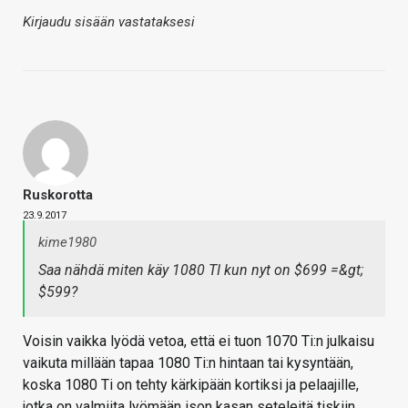
Kirjaudu sisään vastataksesi
Ruskorotta
23.9.2017
kime1980
Saa nähdä miten käy 1080 TI kun nyt on $699 =&gt;
$599?
Voisin vaikka lyödä vetoa, että ei tuon 1070 Ti:n julkaisu
vaikuta millään tapaa 1080 Ti:n hintaan tai kysyntään,
koska 1080 Ti on tehty kärkipään kortiksi ja pelaajille,
jotka on valmiita lyömään ison kasan seteleitä tiskiin