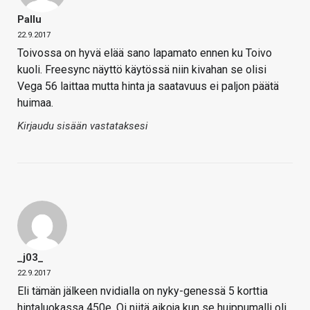
Pallu
22.9.2017
Toivossa on hyvä elää sano lapamato ennen ku Toivo
kuoli. Freesync näyttö käytössä niin kivahan se olisi
Vega 56 laittaa mutta hinta ja saatavuus ei paljon päätä
huimaa.
Kirjaudu sisään vastataksesi
_j03_
22.9.2017
Eli tämän jälkeen nvidialla on nyky-genessä 5 korttia
hintaluokassa 450e. Oi niitä aikoja kun se huippumalli oli