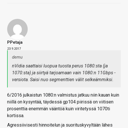
PPetaja
23.9.2017
demu
nVidia saattaisi luopua tuosta perus 1080:sta (ja
1070:sta) ja siirtyä tarjoamaan vain 1080:n 11Gbps -
versiota. Saisi nuo segmenttien välit selkeämmiksi.
6/2016 julkaistun 1080:n valmistus jatkuu niin kauan kuin
niillä on kysyntää, täydessä gp104 piirissä on viitisen
prosenttia enemmän vääntöä kuin viritetyssä 1070ti
kortissa.
Agressiivisesti hinnoitelun ja suorituskyvyltään lähes