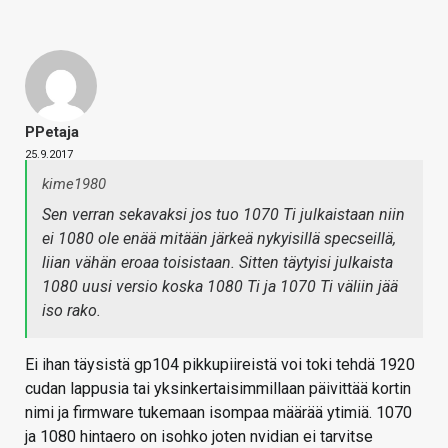
PPetaja
25.9.2017
kime1980
Sen verran sekavaksi jos tuo 1070 Ti julkaistaan niin
ei 1080 ole enää mitään järkeä nykyisillä specseillä,
liian vähän eroaa toisistaan. Sitten täytyisi julkaista
1080 uusi versio koska 1080 Ti ja 1070 Ti väliin jää
iso rako.
Ei ihan täysistä gp104 pikkupiireistä voi toki tehdä 1920
cudan lappusia tai yksinkertaisimmillaan päivittää kortin
nimi ja firmware tukemaan isompaa määrää ytimiä. 1070
ja 1080 hintaero on isohko joten nvidian ei tarvitse