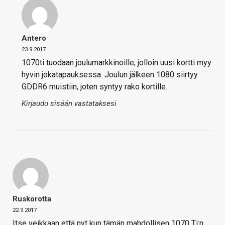
Antero
23.9.2017
1070ti tuodaan joulumarkkinoille, jolloin uusi kortti myy
hyvin jokatapauksessa. Joulun jälkeen 1080 siirtyy
GDDR6 muistiin, joten syntyy rako kortille.
Kirjaudu sisään vastataksesi
Ruskorotta
22.9.2017
Itse veikkaan että nyt kun tämän mahdollisen 1070 Ti:n