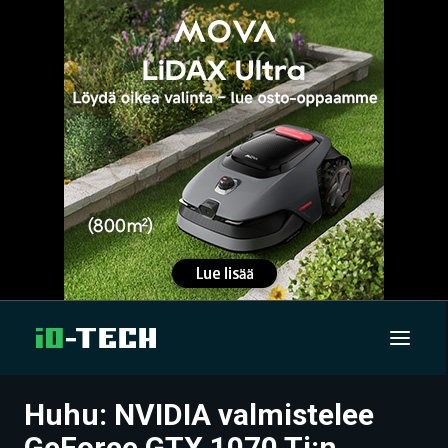
Huhu: NVIDIA valmistelee
UUTISET
GeForce GTX 1070 Ti:n