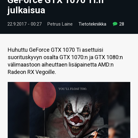
ARTIKKELIT
julkaisua
VIDEOT
22.9.2017 - 00:27
Petrus Laine
Tietotekniikka
28
TECHBBS
TIETOA
Huhuttu GeForce GTX 1070 Ti asettuisi
suorituskyvyn osalta GTX 1070:n ja GTX 1080:n
HINTA.FI
välimaastoon aiheuttaen lisäpainetta AMD:n
Radeon RX Vegoille.
KAUPPA
VAIHDA TEEMA
HAKU