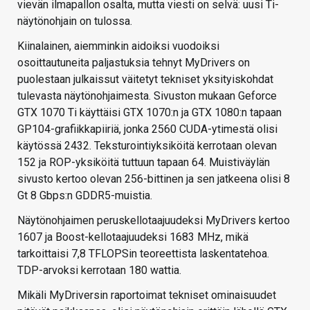
vievän ilmapallon osalta, mutta viesti on selvä: uusi Ti-
näytönohjain on tulossa.
Kiinalainen, aiemminkin aidoiksi vuodoiksi
osoittautuneita paljastuksia tehnyt MyDrivers on
puolestaan julkaissut väitetyt tekniset yksityiskohdat
tulevasta näytönohjaimesta. Sivuston mukaan Geforce
GTX 1070 Ti käyttäisi GTX 1070:n ja GTX 1080:n tapaan
GP104-grafiikkapiiriä, jonka 2560 CUDA-ytimestä olisi
käytössä 2432. Teksturointiyksiköitä kerrotaan olevan
152 ja ROP-yksiköitä tuttuun tapaan 64. Muistiväylän
sivusto kertoo olevan 256-bittinen ja sen jatkeena olisi 8
Gt 8 Gbps:n GDDR5-muistia.
Näytönohjaimen peruskellotaajuudeksi MyDrivers kertoo
1607 ja Boost-kellotaajuudeksi 1683 MHz, mikä
tarkoittaisi 7,8 TFLOPSin teoreettista laskentatehoa.
TDP-arvoksi kerrotaan 180 wattia.
Mikäli MyDriversin raportoimat tekniset ominaisuudet