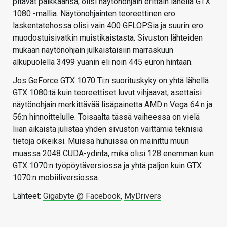
pitävät paikkaansa, olisi näytönohjain erittäin lähellä GTX
1080 -mallia. Näytönohjainten teoreettinen ero
laskentatehossa olisi vain 400 GFLOPSia ja suurin ero
muodostuisivatkin muistikaistasta. Sivuston lähteiden
mukaan näytönohjain julkaistaisiin marraskuun
alkupuolella 3499 yuanin eli noin 445 euron hintaan.
Jos GeForce GTX 1070 Ti:n suorituskyky on yhtä lähellä
GTX 1080:tä kuin teoreettiset luvut vihjaavat, asettaisi
näytönohjain merkittävää lisäpainetta AMD:n Vega 64:n ja
56:n hinnoittelulle. Toisaalta tässä vaiheessa on vielä
liian aikaista julistaa yhden sivuston väittämiä teknisiä
tietoja oikeiksi. Muissa huhuissa on mainittu muun
muassa 2048 CUDA-ydintä, mikä olisi 128 enemmän kuin
GTX 1070:n työpöytäversiossa ja yhtä paljon kuin GTX
1070:n mobiiliversiossa.
Lähteet:
Gigabyte @ Facebook
,
MyDrivers