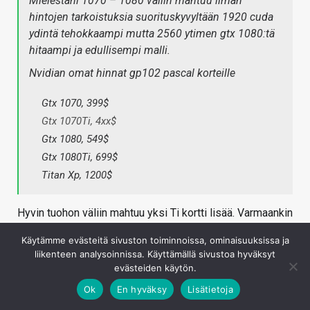
Mielestäni 1070 – 1080 väliin mahtuu ilman
hintojen tarkoistuksia suorituskyvyltään 1920 cuda
ydintä tehokkaampi mutta 2560 ytimen gtx 1080:tä
hitaampi ja edullisempi malli.
Nvidian omat hinnat gp102 pascal korteille
Gtx 1070, 399$
Gtx 1070Ti, 4xx$
Gtx 1080, 549$
Gtx 1080Ti, 699$
Titan Xp, 1200$
Hyvin tuohon väliin mahtuu yksi Ti kortti lisää. Varmaankin
joulusesonkiin tulossa joku prosenttialennus kautta linjan,
Käytämme evästeitä sivuston toiminnoissa, ominaisuuksissa ja
kun pian tulee taas uutta sukupolvea.
liikenteen analysoinnissa. Käyttämällä sivustoa hyväksyt
Paljonko prosentuaalinen ero on 1050 vs 1050Ti , samaa
evästeiden käytön.
luokkaa varmaan tämäkin.
Ok
En hyväksy
Lisätietoja
Kirjaudu sisään vastataksesi