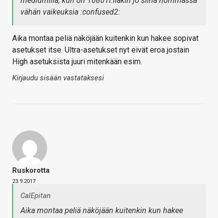
mediumilla, kun on 1080Ti:lläkin jo siinä hommassa
vähän vaikeuksia :confused2:
Aika montaa peliä näköjään kuitenkin kun hakee sopivat
asetukset itse. Ultra-asetukset nyt eivät eroa jostain
High asetuksista juuri mitenkään esim.
Kirjaudu sisään vastataksesi
Ruskorotta
23.9.2017
CalEpitan
Aika montaa peliä näköjään kuitenkin kun hakee