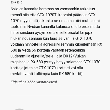
23.9.2017
Nvidian kannalta homman on varmaankin tarkoitus
mennä niin että GTX 1070Ti korvaisi pääosan GTX
1070 myynnistä ja koska se on sama piiri mutta uusi
tuote niin Nvidian kananlta kuluissa ei ole eroa mutta
hinta saadaan pysymään samalla tasolal tai jopa
hiukan nousemaan kun taas se vanilla GTX 1070
voidaan hinnoitella agressiivisemmin kilpailemaan RX
580 ja Vega 56 kortteja vastaan (etenkenkin
uudemmilla ajureilla/peleillä ja DX12/Vulkan
rajapinnalla RX 580 pystyy hätyyttelemään GTX 1070
kortteja joten ne GTX 1070 kortit ei voi olla
merkittävästi kalliimpia kuin RX 580 kortit).
Kirjaudu sisään vastataksesi