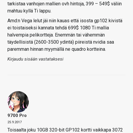
tarkistaa vanhojen mallien ovh hintoja, 399 – 549$ väliin
mahtuu kyllä Ti lappu.
Amd:n Vega lelut jäi niin kauas että isosta gp102 kivistä
ei toistaiseksi kannata tehdä 699$ 1080 Ti mallia
halvempia pelikortteja. Enemmän tai vähemmän
täydellisistä (2600-3500 ydintä) piireistä nvidia saa
paremman hinnan myymällä ne quadro kortteina.
Kirjaudu sisään vastataksesi
9700 Pro
25.9.2017
Toisaalta joku 10GB 320-bit GP102 kortti vaikkapa 3072