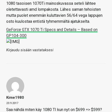
1080 tasoisen 1070Ti mainoskuvassa seteli lähtee
oletettavasti amd lompakosta. Lähes saman tehoisten
mutta puolet enemmän kuluttavien 56/64 vega lappujen
osto kuulostaa entistä tyhmemmältä ajatukselta.
GeForce GTX 1070 Ti Specs and Details – Based on
GP104-300
Kirjaudu sisään vastataksesi
Kime1980
23.9.2017
Saa nähdä miten käy 1080 TI kun nyt on $699 => $599?