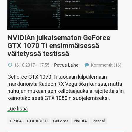
NVIDIAn julkaisematon GeForce
GTX 1070 Ti ensimmäisessä
väitetyssä testissä
16.10.2017 - 17:55
/
Petrus Laine
Kommentit (16)
GeForce GTX 1070 Ti tuodaan kilpailemaan
markkinoista Radeon RX Vega 56:n kanssa, mutta
huhujen mukaan sen kellotaajuuksia rajoitettaisiin
keinotekoisesti GTX 1080:n suojelemiseksi.
Lue lisää
GP104
GTX 1070 Ti
GeForce
NVIDIA
Pascal