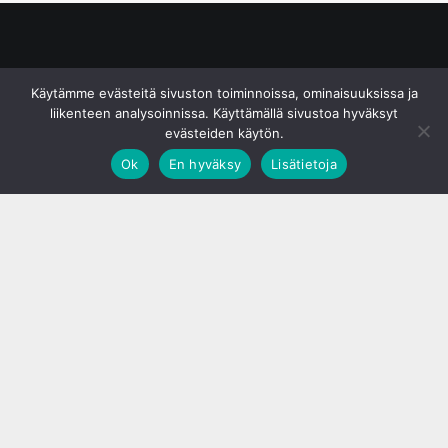
© S&J Media Oy
Käytämme evästeitä sivuston toiminnoissa, ominaisuuksissa ja
liikenteen analysoinnissa. Käyttämällä sivustoa hyväksyt
evästeiden käytön.
Ok
En hyväksy
Lisätietoja
;