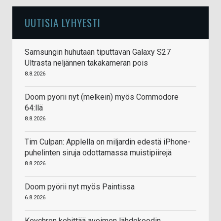
UUTISIA LYHYESTI
Samsungin huhutaan tiputtavan Galaxy S27
Ultrasta neljännen takakameran pois
8.8.2026
Doom pyörii nyt (melkein) myös Commodore
64:llä
8.8.2026
Tim Culpan: Applella on miljardin edestä iPhone-
puhelinten siruja odottamassa muistipiirejä
8.8.2026
Doom pyörii nyt myös Paintissa
6.8.2026
Keychron kehittää avoimen lähdekoodin