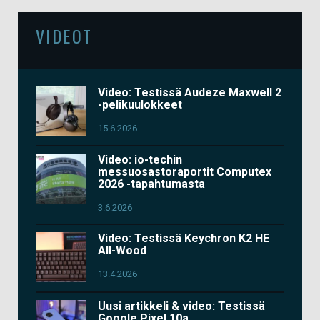
VIDEOT
Video: Testissä Audeze Maxwell 2
-pelikuulokkeet
15.6.2026
Video: io-techin
messuosastoraportit Computex
2026 -tapahtumasta
3.6.2026
Video: Testissä Keychron K2 HE
All-Wood
13.4.2026
Uusi artikkeli & video: Testissä
Google Pixel 10a