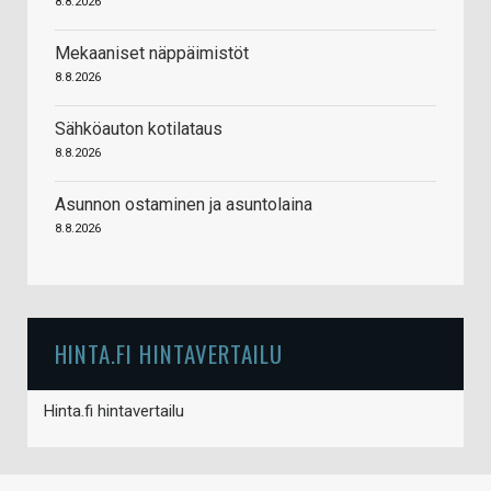
8.8.2026
Mekaaniset näppäimistöt
8.8.2026
Sähköauton kotilataus
8.8.2026
Asunnon ostaminen ja asuntolaina
8.8.2026
HINTA.FI HINTAVERTAILU
Hinta.fi hintavertailu