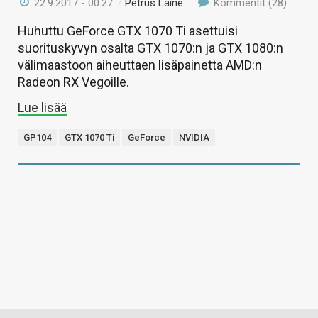
22.9.2017 - 00:27
/
Petrus Laine
Kommentit (28)
Huhuttu GeForce GTX 1070 Ti asettuisi
suorituskyvyn osalta GTX 1070:n ja GTX 1080:n
välimaastoon aiheuttaen lisäpainetta AMD:n
Radeon RX Vegoille.
Lue lisää
GP104
GTX 1070 Ti
GeForce
NVIDIA