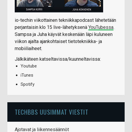
io-techin viikottainen tekniikkapodcast lähetetään
perjantaisin klo 15 live-lähetyksenä
YouTubessa
.
Sampsa ja Juha käyvät keskenään läpi kuluneen
viikon ajalta ajankohtaiset tietotekniikka- ja
mobiiliaiheet.
Jälkikäteen katseltavissa/kuunneltavissa:
Youtube
iTunes
Spotify
TECHBBS UUSIMMAT VIESTIT
Ajotavat ja liikennesäännöt