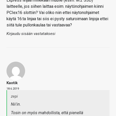
Express linjaa millekään muulle (esim. M.2 SSD)
laitteelle, jos siihen laittaa esim. näytönohjaimen kiinni
PCIex16 slottiin? Vai oliko niin ettei näytonohjaimet
käytä 16:ta linjaa tai siis ei pysty saturoimaan linjoja ettei
siitä tule pullonkaulaa tai vastaavaa?
Kirjaudu sisään vastataksesi
Kaotik
18.6.2019
zepi
Nii'in.
Tosin on myös mahdollista, että pienellä