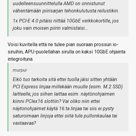
uudelleensuunnittelulla AMD on onnistunut
vähentämään piirisarjan tehonkulutusta reilustikin.
1x PCI-E 4.0 pitäisi riittää 10GbE verkkokortille, jos
joku vain moisen piirin valmistaisi…
Voisi kuvitella että ne tulee pian suoraan prossun io-
siruihin, APU-puolellahan sirulla on kaksi 10GbE ohjainta
integroituna.
murpur
Eikö tuo tarkoita sitä ettei tuolla jäisi sitten yhtään
PCI Express linjaa millekään muulle (esim. M.2 SSD)
laitteelle, jos siihen laittaa esim. näytönohjaimen
kiinni PCIex16 slottiin? Vai oliko niin ettei
näytonohjaimet käytä 16:ta linjaa tai siis ei pysty
saturoimaan linjoja ettei siitä tule pullonkaulaa tai
vastaavaa?