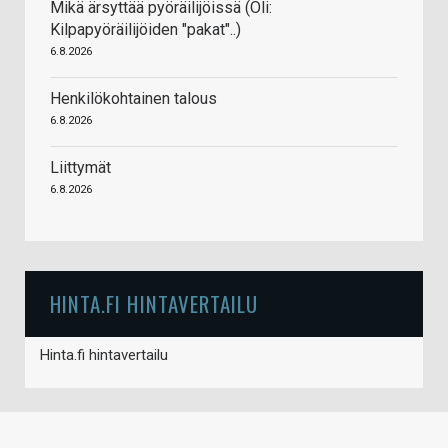
Mikä ärsyttää pyöräilijöissä (Oli:
Kilpapyöräilijöiden "pakat"..)
6.8.2026
Henkilökohtainen talous
6.8.2026
Liittymät
6.8.2026
HINTA.FI HINTAVERTAILU
Hinta.fi hintavertailu