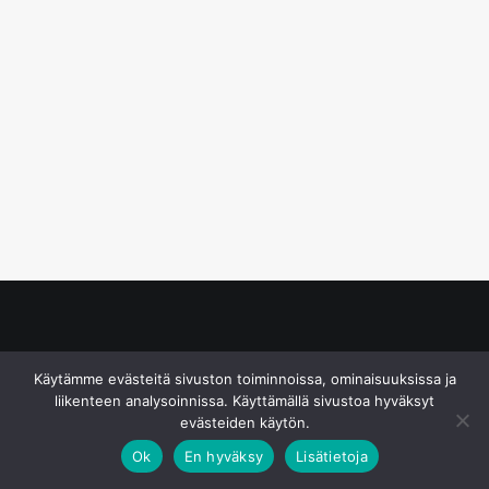
© S&J Media Oy
Käytämme evästeitä sivuston toiminnoissa, ominaisuuksissa ja
liikenteen analysoinnissa. Käyttämällä sivustoa hyväksyt
evästeiden käytön.
Ok
En hyväksy
Lisätietoja