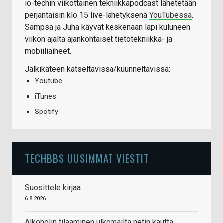
io-techin viikottainen tekniikkapodcast lähetetään
perjantaisin klo 15 live-lähetyksenä
YouTubessa
.
Sampsa ja Juha käyvät keskenään läpi kuluneen
viikon ajalta ajankohtaiset tietotekniikka- ja
mobiiliaiheet.
Jälkikäteen katseltavissa/kuunneltavissa:
Youtube
iTunes
Spotify
TECHBBS UUSIMMAT VIESTIT
Suosittele kirjaa
6.8.2026
Alkoholin tilaaminen ulkomailta netin kautta