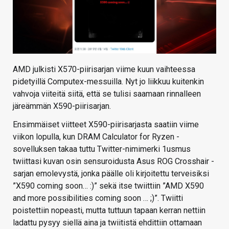
AMD julkisti X570-piirisarjan viime kuun vaihteessa
pidetyillä Computex-messuilla. Nyt jo liikkuu kuitenkin
vahvoja viiteitä siitä, että se tulisi saamaan rinnalleen
järeämmän X590-piirisarjan.
Ensimmäiset viitteet X590-piirisarjasta saatiin viime
viikon lopulla, kun DRAM Calculator for Ryzen -
sovelluksen takaa tuttu Twitter-nimimerki 1usmus
twiittasi kuvan osin sensuroidusta Asus ROG Crosshair -
sarjan emolevystä, jonka päälle oli kirjoitettu terveisiksi
”X590 coming soon… :)” sekä itse twiittiin ”AMD X590
and more possibilities coming soon … ;)”. Twiitti
poistettiin nopeasti, mutta tuttuun tapaan kerran nettiin
ladattu pysyy siellä aina ja twiitistä ehdittiin ottamaan