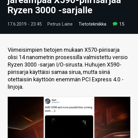
ARTIKKELIT
Ryzen 3000 -sarjalle
VIDEOT
17.6.2019 - 23:45
Petrus Laine
Tietotekniikka
15
TECHBBS
TIETOA
Viimeisimpien tietojen mukaan X570-piirisarja
olisi 14 nanometrin prosessilla valmistettu versio
HINTA.FI
Ryzen 3000 -sarjan I/O-sirusta. Huhujen X590-
piirisarja käyttäisi samaa sirua, mutta siinä
KAUPPA
otettaisiin käyttöön enemmän PCI Express 4.0 -
VAIHDA TEEMA
linjoja.
HAKU