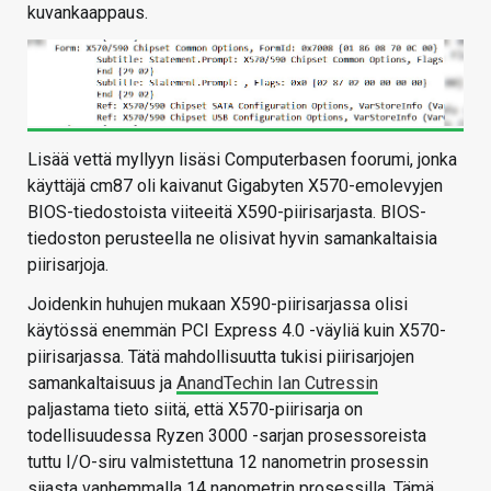
kuvankaappaus.
Lisää vettä myllyyn lisäsi Computerbasen foorumi, jonka
käyttäjä cm87 oli kaivanut Gigabyten X570-emolevyjen
BIOS-tiedostoista viiteeitä X590-piirisarjasta. BIOS-
tiedoston perusteella ne olisivat hyvin samankaltaisia
piirisarjoja.
Joidenkin huhujen mukaan X590-piirisarjassa olisi
käytössä enemmän PCI Express 4.0 -väyliä kuin X570-
piirisarjassa. Tätä mahdollisuutta tukisi piirisarjojen
samankaltaisuus ja
AnandTechin Ian Cutressin
paljastama tieto siitä, että X570-piirisarja on
todellisuudessa Ryzen 3000 -sarjan prosessoreista
tuttu I/O-siru valmistettuna 12 nanometrin prosessin
sijasta vanhemmalla 14 nanometrin prosessilla. Tämä