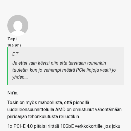
Zepi
18.6.2019
E.T
Ja ettei vain kävisi niin että tarvitaan toinenkin
tuuletin, kun jo vähempi määrä PCIe linjoja vaatii jo
yhden….
Nii'in.
Tosin on myös mahdollista, että pienellä
uudelleensuunnittelulla AMD on onnistunut vähentämään
piirisarjan tehonkulutusta reilustikin.
1x PCI-E 4.0 pitäisi riittää 10GbE verkkokortille, jos joku