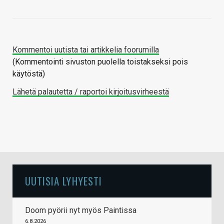
Kommentoi uutista tai artikkelia foorumilla
(Kommentointi sivuston puolella toistakseksi pois
käytöstä)
Lähetä palautetta / raportoi kirjoitusvirheestä
UUTISIA LYHYESTI
Doom pyörii nyt myös Paintissa
6.8.2026