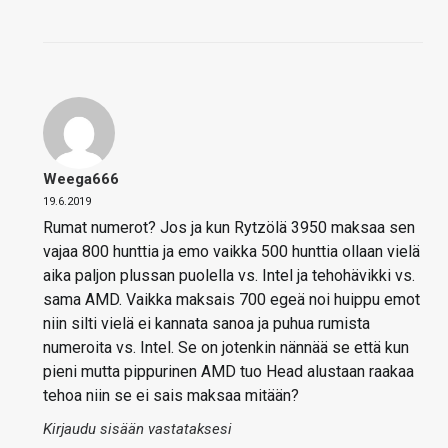
Weega666
19.6.2019
Rumat numerot? Jos ja kun Rytzölä 3950 maksaa sen
vajaa 800 hunttia ja emo vaikka 500 hunttia ollaan vielä
aika paljon plussan puolella vs. Intel ja tehohävikki vs.
sama AMD. Vaikka maksais 700 egeä noi huippu emot
niin silti vielä ei kannata sanoa ja puhua rumista
numeroita vs. Intel. Se on jotenkin nännää se että kun
pieni mutta pippurinen AMD tuo Head alustaan raakaa
tehoa niin se ei sais maksaa mitään?
Kirjaudu sisään vastataksesi