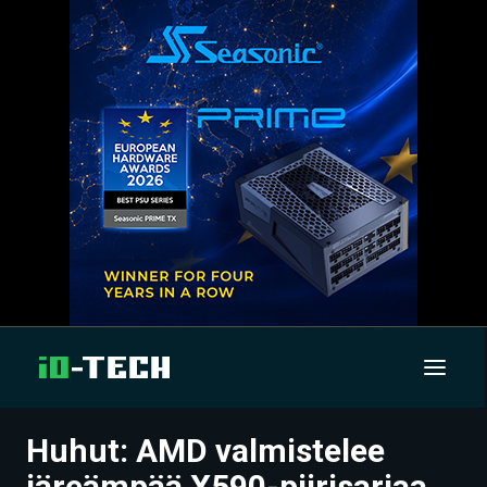
Huhut: AMD valmistelee
UUTISET
järeämpää X590-piirisarjaa