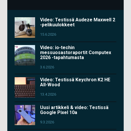
Video: Testissä Audeze Maxwell 2
-pelikuulokkeet
15.6.2026
Video: io-techin
messuosastoraportit Computex
2026 -tapahtumasta
3.6.2026
Video: Testissä Keychron K2 HE
All-Wood
13.4.2026
Uusi artikkeli & video: Testissä
Google Pixel 10a
9.3.2026