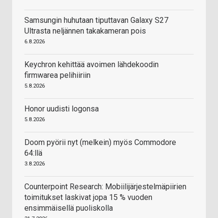
Samsungin huhutaan tiputtavan Galaxy S27
Ultrasta neljännen takakameran pois
6.8.2026
Keychron kehittää avoimen lähdekoodin
firmwarea pelihiiriin
5.8.2026
Honor uudisti logonsa
5.8.2026
Doom pyörii nyt (melkein) myös Commodore
64:llä
3.8.2026
Counterpoint Research: Mobiilijärjestelmäpiirien
toimitukset laskivat jopa 15 % vuoden
ensimmäisellä puoliskolla