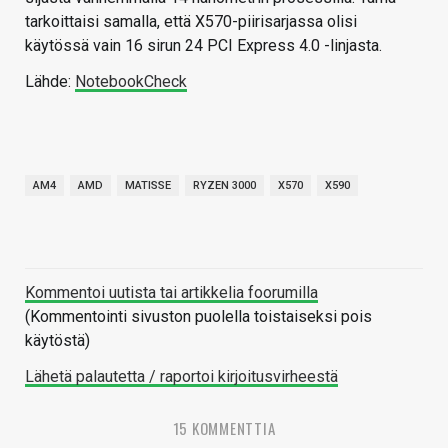
tarkoittaisi samalla, että X570-piirisarjassa olisi
käytössä vain 16 sirun 24 PCI Express 4.0 -linjasta.
Lähde:
NotebookCheck
AM4
AMD
MATISSE
RYZEN 3000
X570
X590
Kommentoi uutista tai artikkelia foorumilla
(Kommentointi sivuston puolella toistaiseksi pois
käytöstä)
Lähetä palautetta / raportoi kirjoitusvirheestä
15 KOMMENTTIA