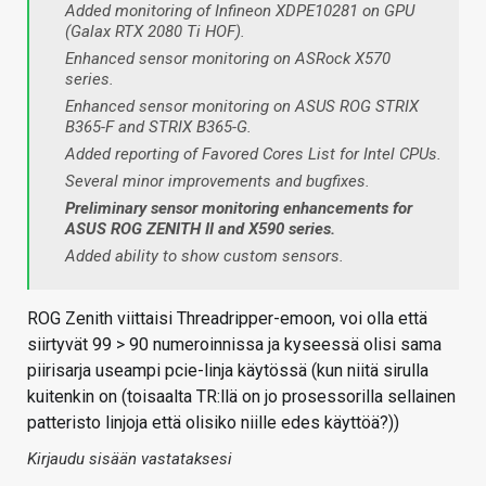
Added monitoring of Infineon XDPE10281 on GPU
(Galax RTX 2080 Ti HOF).
Enhanced sensor monitoring on ASRock X570
series.
Enhanced sensor monitoring on ASUS ROG STRIX
B365-F and STRIX B365-G.
Added reporting of Favored Cores List for Intel CPUs.
Several minor improvements and bugfixes.
Preliminary sensor monitoring enhancements for
ASUS ROG ZENITH II and X590 series.
Added ability to show custom sensors.
ROG Zenith viittaisi Threadripper-emoon, voi olla että
siirtyvät 99 > 90 numeroinnissa ja kyseessä olisi sama
piirisarja useampi pcie-linja käytössä (kun niitä sirulla
kuitenkin on (toisaalta TR:llä on jo prosessorilla sellainen
patteristo linjoja että olisiko niille edes käyttöä?))
Kirjaudu sisään vastataksesi