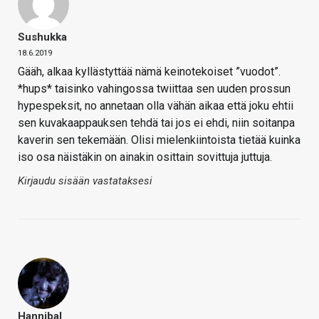
Sushukka
18.6.2019
Gääh, alkaa kyllästyttää nämä keinotekoiset ”vuodot”.
*hups* taisinko vahingossa twiittaa sen uuden prossun
hypespeksit, no annetaan olla vähän aikaa että joku ehtii
sen kuvakaappauksen tehdä tai jos ei ehdi, niin soitanpa
kaverin sen tekemään. Olisi mielenkiintoista tietää kuinka
iso osa näistäkin on ainakin osittain sovittuja juttuja.
Kirjaudu sisään vastataksesi
Hannibal