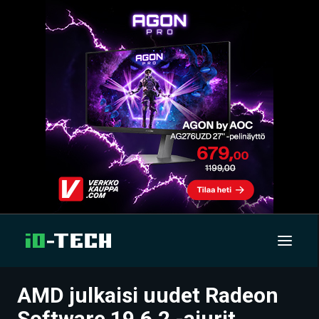
AMD julkaisi uudet Radeon
UUTISET
Software 19.6.2 -ajurit