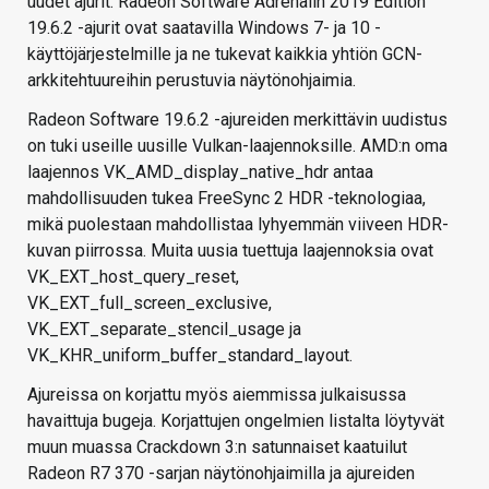
uudet ajurit. Radeon Software Adrenalin 2019 Edition
19.6.2 -ajurit ovat saatavilla Windows 7- ja 10 -
käyttöjärjestelmille ja ne tukevat kaikkia yhtiön GCN-
arkkitehtuureihin perustuvia näytönohjaimia.
Radeon Software 19.6.2 -ajureiden merkittävin uudistus
on tuki useille uusille Vulkan-laajennoksille. AMD:n oma
laajennos VK_AMD_display_native_hdr antaa
mahdollisuuden tukea FreeSync 2 HDR -teknologiaa,
mikä puolestaan mahdollistaa lyhyemmän viiveen HDR-
kuvan piirrossa. Muita uusia tuettuja laajennoksia ovat
VK_EXT_host_query_reset,
VK_EXT_full_screen_exclusive,
VK_EXT_separate_stencil_usage ja
VK_KHR_uniform_buffer_standard_layout.
Ajureissa on korjattu myös aiemmissa julkaisussa
havaittuja bugeja. Korjattujen ongelmien listalta löytyvät
muun muassa Crackdown 3:n satunnaiset kaatuilut
Radeon R7 370 -sarjan näytönohjaimilla ja ajureiden