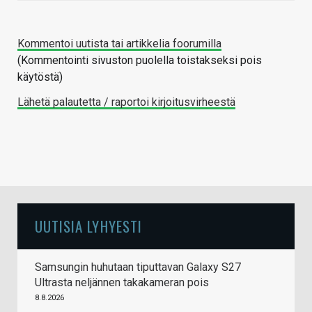
Kommentoi uutista tai artikkelia foorumilla
(Kommentointi sivuston puolella toistakseksi pois
käytöstä)
Lähetä palautetta / raportoi kirjoitusvirheestä
UUTISIA LYHYESTI
Samsungin huhutaan tiputtavan Galaxy S27
Ultrasta neljännen takakameran pois
8.8.2026