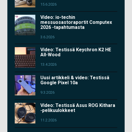
15.6.2026
Video: io-techin
messuosastoraportit Computex
2026 -tapahtumasta
3.6.2026
Video: Testissä Keychron K2 HE
All-Wood
13.4.2026
Uusi artikkeli & video: Testissä
Google Pixel 10a
9.3.2026
Video: Testissä Asus ROG Kithara
-pelikuulokkeet
11.2.2026