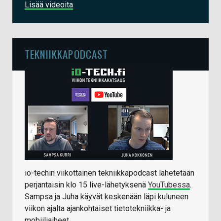
Lisää videoita
TEKNIIKKAPODCAST
io-techin viikottainen tekniikkapodcast lähetetään
perjantaisin klo 15 live-lähetyksenä
YouTubessa
.
Sampsa ja Juha käyvät keskenään läpi kuluneen
viikon ajalta ajankohtaiset tietotekniikka- ja
mobiiliaiheet.