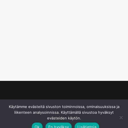
© S&J Media Oy
Käytämme evästeitä sivuston toiminnoissa, ominaisuuksissa ja
liikenteen analysoinnissa. Käyttämällä sivustoa hyväksyt
evästeiden käytön.
Ok
En hyväksy
Lisätietoja