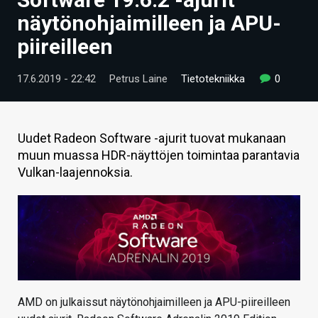
ARTIKKELIT
näytönohjaimilleen ja APU-
piireilleen
VIDEOT
TECHBBS
17.6.2019 - 22:42
Petrus Laine
Tietotekniikka
0
TIETOA
HINTA.FI
Uudet Radeon Software -ajurit tuovat mukanaan
muun muassa HDR-näyttöjen toimintaa parantavia
KAUPPA
Vulkan-laajennoksia.
VAIHDA TEEMA
HAKU
AMD on julkaissut näytönohjaimilleen ja APU-piireilleen