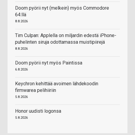
Doom pyörii nyt (melkein) myös Commodore
64:llä
8.8.2026
Tim Culpan: Applella on miljardin edestä iPhone-
puhelinten siruja odottamassa muistipiirejä
8.8.2026
Doom pyörii nyt myös Paintissa
6.8.2026
Keychron kehittää avoimen lähdekoodin
firmwarea pelihiiriin
5.8.2026
Honor uudisti logonsa
5.8.2026