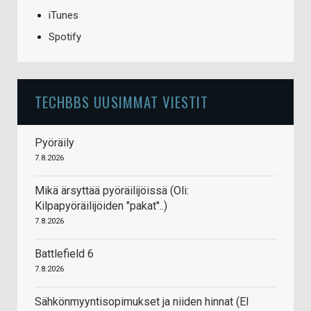
iTunes
Spotify
TECHBBS UUSIMMAT VIESTIT
Pyöräily
7.8.2026
Mikä ärsyttää pyöräilijöissä (Oli:
Kilpapyöräilijöiden "pakat"..)
7.8.2026
Battlefield 6
7.8.2026
Sähkönmyyntisopimukset ja niiden hinnat (EI