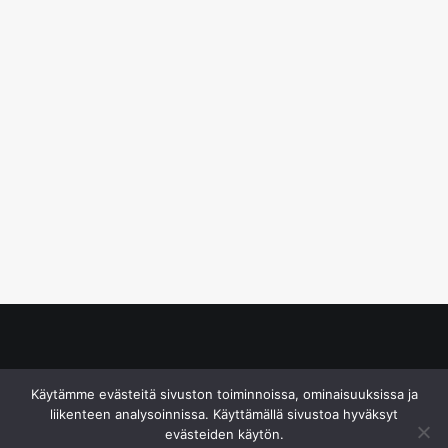
© S&J Media Oy
Käytämme evästeitä sivuston toiminnoissa, ominaisuuksissa ja
liikenteen analysoinnissa. Käyttämällä sivustoa hyväksyt
evästeiden käytön.