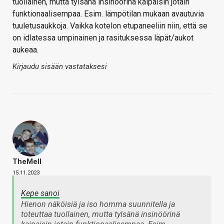
tuollainen, mutta tylsänä insinöörinä kaipaisin jotain
funktionaalisempaa. Esim. lämpötilan mukaan avautuvia
tuuletusaukkoja. Vaikka kotelon etupaneeliin niin, että se
on idlatessa umpinainen ja rasituksessa läpät/aukot
aukeaa.
Kirjaudu sisään vastataksesi
TheMeII
15.11.2023
Kepe sanoi
Hienon näköisiä ja iso homma suunnitella ja
toteuttaa tuollainen, mutta tylsänä insinöörinä