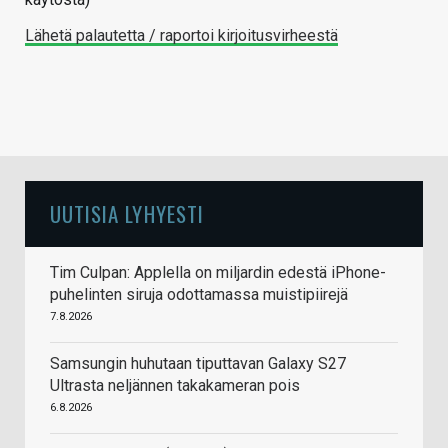
Lähetä palautetta / raportoi kirjoitusvirheestä
UUTISIA LYHYESTI
Tim Culpan: Applella on miljardin edestä iPhone-
puhelinten siruja odottamassa muistipiirejä
7.8.2026
Samsungin huhutaan tiputtavan Galaxy S27
Ultrasta neljännen takakameran pois
6.8.2026