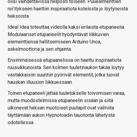
olisi vaihdettavissa helposti toiseen. Puuelementtien
rei’itykseen haettiin inspiraatiota kotelosta jo löytyneistä
heksoista.
Ideal Idea toteuttaa videolla kaksi erilaista etupaneelia.
Modulaariset etupaneelit hyödyntävät liikkuvien
elementtiensä hallitsemiseen Arduino Unoa,
askelmoottoria ja sen ohjainta.
Ensimmäisessä etupaanelissa on haettu inspiraatiota
ruusuikkunoista. Sen kolmen tuuletinaukon takaa löytyy
vastakkaisiin suuntiin pyörivät elementit, jotka luovat
hauskan illuusion liikkuessaan.
Toinen etupaneeli jättää tuuletukselle toivomisen varaa,
mutta muodostelmissa etupaneelin sisään ja siitä
ulkonevat heksan muotoiset puutapit ovat valmiita
täyttämään aukon Hypnotoadin tauotonta lähetystä
odotellessa.