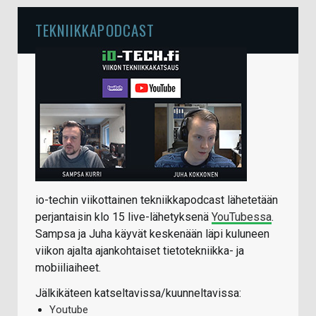
TEKNIIKKAPODCAST
io-techin viikottainen tekniikkapodcast lähetetään
perjantaisin klo 15 live-lähetyksenä
YouTubessa
.
Sampsa ja Juha käyvät keskenään läpi kuluneen
viikon ajalta ajankohtaiset tietotekniikka- ja
mobiiliaiheet.
Jälkikäteen katseltavissa/kuunneltavissa:
Youtube