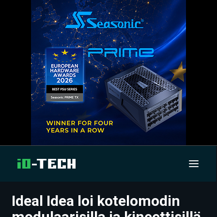
Ideal Idea loi kotelomodin
UUTISET
modulaarisilla ja kineettisillä