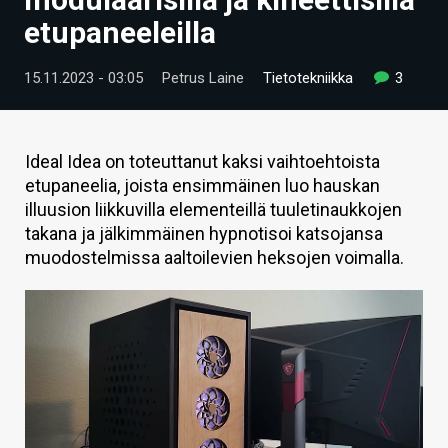
ARTIKKELIT
etupaneeleilla
VIDEOT
15.11.2023 - 03:05
Petrus Laine
Tietotekniikka
3
TECHBBS
TIETOA
Ideal Idea on toteuttanut kaksi vaihtoehtoista
etupaneelia, joista ensimmäinen luo hauskan
HINTA.FI
illuusion liikkuvilla elementeillä tuuletinaukkojen
takana ja jälkimmäinen hypnotisoi katsojansa
KAUPPA
muodostelmissa aaltoilevien heksojen voimalla.
VAIHDA TEEMA
HAKU