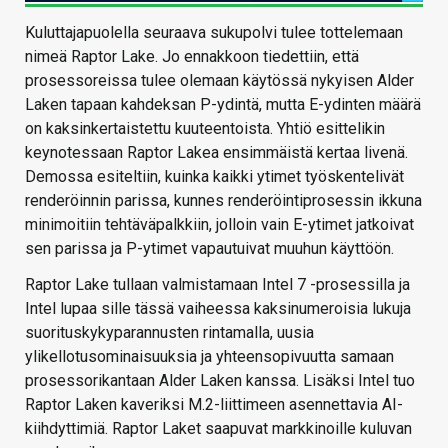
Kuluttajapuolella seuraava sukupolvi tulee tottelemaan
nimeä Raptor Lake. Jo ennakkoon tiedettiin, että
prosessoreissa tulee olemaan käytössä nykyisen Alder
Laken tapaan kahdeksan P-ydintä, mutta E-ydinten määrä
on kaksinkertaistettu kuuteentoista. Yhtiö esittelikin
keynotessaan Raptor Lakea ensimmäistä kertaa livenä.
Demossa esiteltiin, kuinka kaikki ytimet työskentelivät
renderöinnin parissa, kunnes renderöintiprosessin ikkuna
minimoitiin tehtäväpalkkiin, jolloin vain E-ytimet jatkoivat
sen parissa ja P-ytimet vapautuivat muuhun käyttöön.
Raptor Lake tullaan valmistamaan Intel 7 -prosessilla ja
Intel lupaa sille tässä vaiheessa kaksinumeroisia lukuja
suorituskykyparannusten rintamalla, uusia
ylikellotusominaisuuksia ja yhteensopivuutta samaan
prosessorikantaan Alder Laken kanssa. Lisäksi Intel tuo
Raptor Laken kaveriksi M.2-liittimeen asennettavia AI-
kiihdyttimiä. Raptor Laket saapuvat markkinoille kuluvan