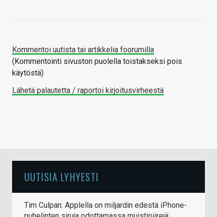
Kommentoi uutista tai artikkelia foorumilla
(Kommentointi sivuston puolella toistakseksi pois
käytöstä)
Lähetä palautetta / raportoi kirjoitusvirheestä
UUTISIA LYHYESTI
Tim Culpan: Applella on miljardin edestä iPhone-
puhelinten siruja odottamassa muistipiirejä