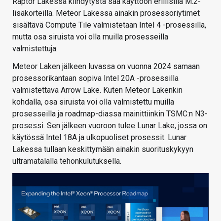
Raptor Lakessa kiihdytystä saa käyttöön erillisillä M.2-
lisäkorteilla. Meteor Lakessa ainakin prosessoriytimet
sisältävä Compute Tile valmistetaan Intel 4 -prosessilla,
mutta osa siruista voi olla muilla prosesseilla
valmistettuja.
Meteor Laken jälkeen luvassa on vuonna 2024 samaan
prosessorikantaan sopiva Intel 20A -prosessilla
valmistettava Arrow Lake. Kuten Meteor Lakenkin
kohdalla, osa siruista voi olla valmistettu muilla
prosesseilla ja roadmap-diassa mainittiinkin TSMC:n N3-
prosessi. Sen jälkeen vuoroon tulee Lunar Lake, jossa on
käytössä Intel 18A ja ulkopuoliset prosessit. Lunar
Lakessa tullaan keskittymään ainakin suorituskykyyn
ultramatalalla tehonkulutuksella.