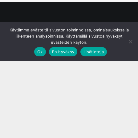
© S&J Media Oy
Käytämme evästeitä sivuston toiminnoissa, ominaisuuksissa ja
liikenteen analysoinnissa. Käyttämällä sivustoa hyväksyt
evästeiden käytön.
Ok
En hyväksy
Lisätietoja
;