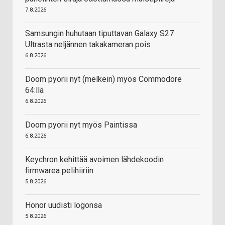
7.8.2026
Samsungin huhutaan tiputtavan Galaxy S27
Ultrasta neljännen takakameran pois
6.8.2026
Doom pyörii nyt (melkein) myös Commodore
64:llä
6.8.2026
Doom pyörii nyt myös Paintissa
6.8.2026
Keychron kehittää avoimen lähdekoodin
firmwarea pelihiiriin
5.8.2026
Honor uudisti logonsa
5.8.2026