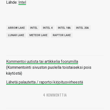
Lähde:
Intel
ARROW LAKE
INTEL
INTEL 4
INTEL 18A
INTEL 20A
LUNAR LAKE
METEOR LAKE
RAPTOR LAKE
Kommentoi uutista tai artikkelia foorumilla
(Kommentointi sivuston puolella toistaiseksi pois
käytöstä)
Lähetä palautetta / raportoi kirjoitusvirheestä
4 KOMMENTTIA