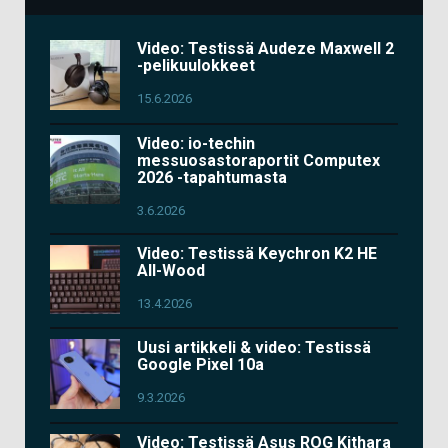
Video: Testissä Audeze Maxwell 2
-pelikuulokkeet
15.6.2026
Video: io-techin
messuosastoraportit Computex
2026 -tapahtumasta
3.6.2026
Video: Testissä Keychron K2 HE
All-Wood
13.4.2026
Uusi artikkeli & video: Testissä
Google Pixel 10a
9.3.2026
Video: Testissä Asus ROG Kithara