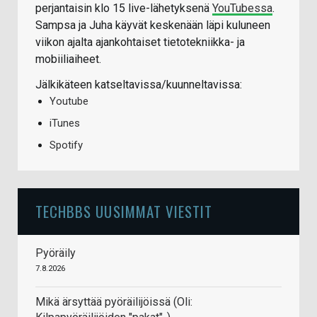
perjantaisin klo 15 live-lähetyksenä
YouTubessa
.
Sampsa ja Juha käyvät keskenään läpi kuluneen
viikon ajalta ajankohtaiset tietotekniikka- ja
mobiiliaiheet.
Jälkikäteen katseltavissa/kuunneltavissa:
Youtube
iTunes
Spotify
TECHBBS UUSIMMAT VIESTIT
Pyöräily
7.8.2026
Mikä ärsyttää pyöräilijöissä (Oli: