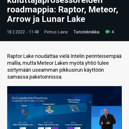
ARTIKKELIT
roadmappia: Raptor, Meteor,
Arrow ja Lunar Lake
VIDEOT
TECHBBS
18.2.2022 - 11:48
Petrus Laine
Tietotekniikka
4
TIETOA
HINTA.FI
Raptor Lake noudattaa vielä Intelin perinteisempää
mallia, mutta Meteor Laken myötä yhtiö tulee
KAUPPA
siirtymään useamman pikkusirun käyttöön
samassa paketoinnissa.
VAIHDA TEEMA
HAKU