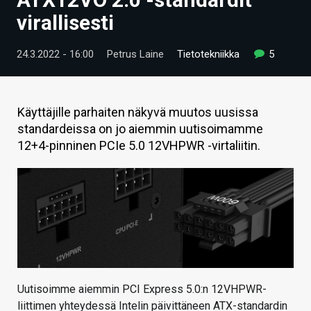
ARTIKKELIT
virallisesti
VIDEOT
24.3.2022 - 16:00
Petrus Laine
Tietotekniikka
5
TECHBBS
TIETOA
Käyttäjille parhaiten näkyvä muutos uusissa
standardeissa on jo aiemmin uutisoimamme
HINTA.FI
12+4-pinninen PCIe 5.0 12VHPWR -virtaliitin.
KAUPPA
VAIHDA TEEMA
HAKU
Uutisoimme aiemmin PCI Express 5.0:n 12VHPWR-
liittimen yhteydessä Intelin päivittäneen ATX-standardin