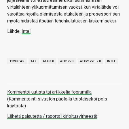
järjestelmä voi estää esimerkiksi sammumisen
virtalähteen ylikuormittumisen vuoksi, kun virtalähde voi
varoittaa rajoilla olemisesta etukäteen ja prosessori sen
myötä hidastaa itseään tehonkulutuksen laskemiseksi.
Lähde:
Intel
12VHPWR
ATX
ATX 3.0
ATX12VO
ATXV12VO 2.0
INTEL
Kommentoi uutista tai artikkelia foorumilla
(Kommentointi sivuston puolella toistaiseksi pois
käytöstä)
Lähetä palautetta / raportoi kirjoitusvirheestä