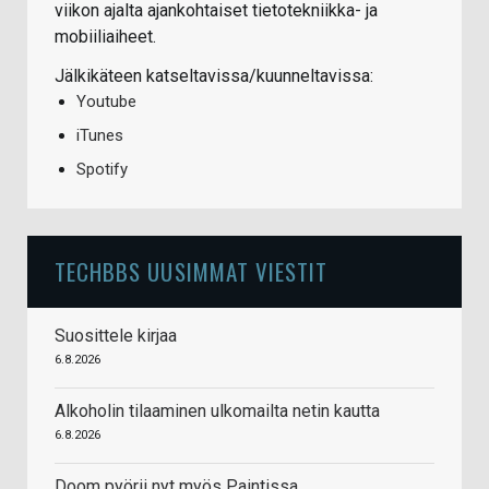
viikon ajalta ajankohtaiset tietotekniikka- ja
mobiiliaiheet.
Jälkikäteen katseltavissa/kuunneltavissa:
Youtube
iTunes
Spotify
TECHBBS UUSIMMAT VIESTIT
Suosittele kirjaa
6.8.2026
Alkoholin tilaaminen ulkomailta netin kautta
6.8.2026
Doom pyörii nyt myös Paintissa