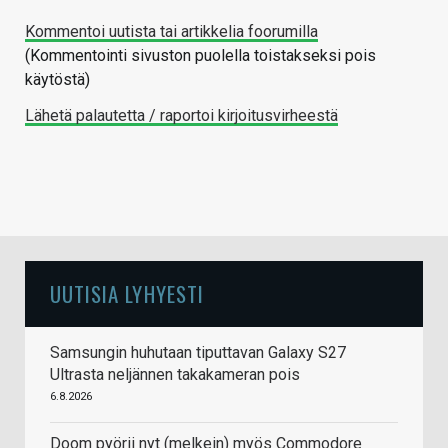
Kommentoi uutista tai artikkelia foorumilla
(Kommentointi sivuston puolella toistakseksi pois
käytöstä)
Lähetä palautetta / raportoi kirjoitusvirheestä
UUTISIA LYHYESTI
Samsungin huhutaan tiputtavan Galaxy S27
Ultrasta neljännen takakameran pois
6.8.2026
Doom pyörii nyt (melkein) myös Commodore