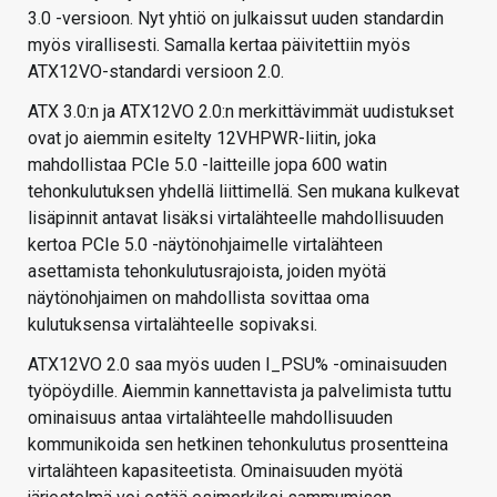
3.0 -versioon. Nyt yhtiö on julkaissut uuden standardin
myös virallisesti. Samalla kertaa päivitettiin myös
ATX12VO-standardi versioon 2.0.
ATX 3.0:n ja ATX12VO 2.0:n merkittävimmät uudistukset
ovat jo aiemmin esitelty 12VHPWR-liitin, joka
mahdollistaa PCIe 5.0 -laitteille jopa 600 watin
tehonkulutuksen yhdellä liittimellä. Sen mukana kulkevat
lisäpinnit antavat lisäksi virtalähteelle mahdollisuuden
kertoa PCIe 5.0 -näytönohjaimelle virtalähteen
asettamista tehonkulutusrajoista, joiden myötä
näytönohjaimen on mahdollista sovittaa oma
kulutuksensa virtalähteelle sopivaksi.
ATX12VO 2.0 saa myös uuden I_PSU% -ominaisuuden
työpöydille. Aiemmin kannettavista ja palvelimista tuttu
ominaisuus antaa virtalähteelle mahdollisuuden
kommunikoida sen hetkinen tehonkulutus prosentteina
virtalähteen kapasiteetista. Ominaisuuden myötä