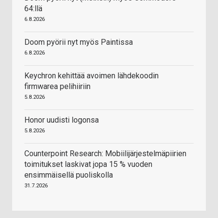
64:llä
6.8.2026
Doom pyörii nyt myös Paintissa
6.8.2026
Keychron kehittää avoimen lähdekoodin
firmwarea pelihiiriin
5.8.2026
Honor uudisti logonsa
5.8.2026
Counterpoint Research: Mobiilijärjestelmäpiirien
toimitukset laskivat jopa 15 % vuoden
ensimmäisellä puoliskolla
31.7.2026