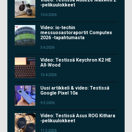
-pelikuulokkeet
15.6.2026
Video: io-techin
messuosastoraportit Computex
2026 -tapahtumasta
3.6.2026
Video: Testissä Keychron K2 HE
All-Wood
13.4.2026
Uusi artikkeli & video: Testissä
Google Pixel 10a
9.3.2026
Video: Testissä Asus ROG Kithara
-pelikuulokkeet
11.2.2026