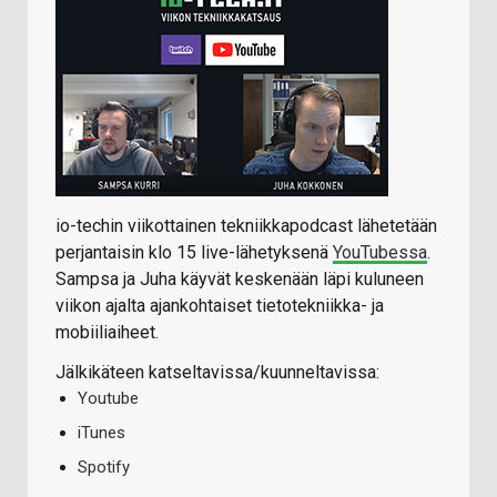
io-techin viikottainen tekniikkapodcast lähetetään
perjantaisin klo 15 live-lähetyksenä
YouTubessa
.
Sampsa ja Juha käyvät keskenään läpi kuluneen
viikon ajalta ajankohtaiset tietotekniikka- ja
mobiiliaiheet.
Jälkikäteen katseltavissa/kuunneltavissa:
Youtube
iTunes
Spotify