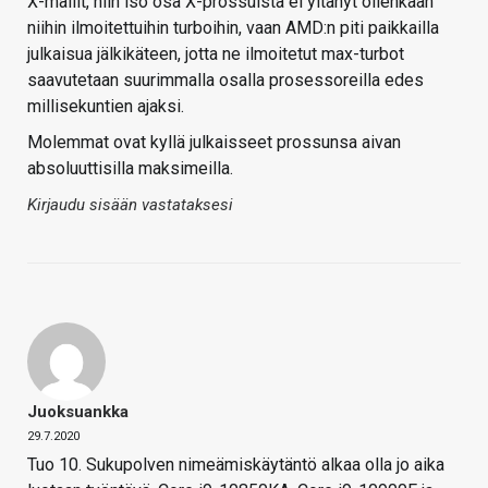
X-mallit, niin iso osa X-prossuista ei yltänyt ollenkaan
niihin ilmoitettuihin turboihin, vaan AMD:n piti paikkailla
julkaisua jälkikäteen, jotta ne ilmoitetut max-turbot
saavutetaan suurimmalla osalla prosessoreilla edes
millisekuntien ajaksi.
Molemmat ovat kyllä julkaisseet prossunsa aivan
absoluuttisilla maksimeilla.
Kirjaudu sisään vastataksesi
Juoksuankka
29.7.2020
Tuo 10. Sukupolven nimeämiskäytäntö alkaa olla jo aika