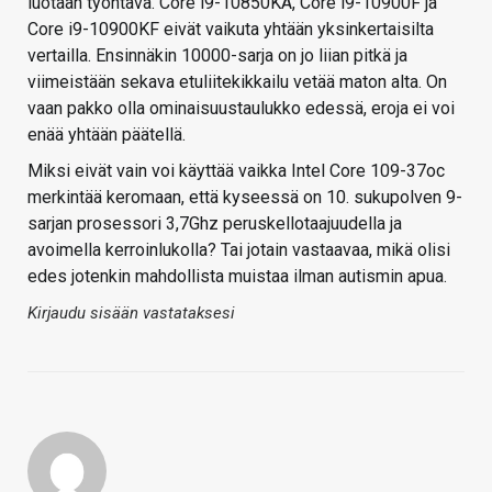
luotaan työntävä. Core i9-10850KA, Core i9-10900F ja
Core i9-10900KF eivät vaikuta yhtään yksinkertaisilta
vertailla. Ensinnäkin 10000-sarja on jo liian pitkä ja
viimeistään sekava etuliitekikkailu vetää maton alta. On
vaan pakko olla ominaisuustaulukko edessä, eroja ei voi
enää yhtään päätellä.
Miksi eivät vain voi käyttää vaikka Intel Core 109-37oc
merkintää keromaan, että kyseessä on 10. sukupolven 9-
sarjan prosessori 3,7Ghz peruskellotaajuudella ja
avoimella kerroinlukolla? Tai jotain vastaavaa, mikä olisi
edes jotenkin mahdollista muistaa ilman autismin apua.
Kirjaudu sisään vastataksesi