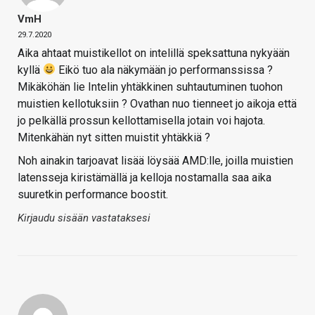
VmH
29.7.2020
Aika ahtaat muistikellot on intelillä speksattuna nykyään
kyllä
Eikö tuo ala näkymään jo performanssissa ?
Mikäköhän lie Intelin yhtäkkinen suhtautuminen tuohon
muistien kellotuksiin ? Ovathan nuo tienneet jo aikoja että
jo pelkällä prossun kellottamisella jotain voi hajota.
Mitenkähän nyt sitten muistit yhtäkkiä ?
Noh ainakin tarjoavat lisää löysää AMD:lle, joilla muistien
latensseja kiristämällä ja kelloja nostamalla saa aika
suuretkin performance boostit.
Kirjaudu sisään vastataksesi