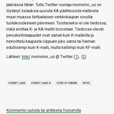
jäämässä tähän. Tuttu Twitter-vuotaja momomo_us on
löytänyt listauksia uusista KA-päätteisistä malleista
muun muassa liettualaisen verkkokaupan sivuilta
tuotekoodeineen päivineen. Toistaiseksi ei ole tiedossa,
mikä erottaa K- ja KA-mallit toisistaan. Tiedossa olevat
peruskellotaajuudet ovat samat kuin K-malleilla ja
hinnoittelu kaupasta riippuen joko sama tai hieman
edullisempi kuin K-malli, mutta kalliimpi kuin KF-malli.
Lähteet:
Intel
, momomo_us @ Twitter (
1
), (
2
)
COMET LAKE
COMET LAKE-S
CORE I9-10850K
INTEL
Kommentoi uutista tai artikkelia foorumilla