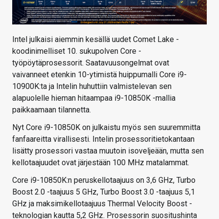
Intel julkaisi aiemmin kesällä uudet Comet Lake -
koodinimelliset 10. sukupolven Core -
työpöytäprosessorit. Saatavuusongelmat ovat
vaivanneet etenkin 10-ytimistä huippumalli Core i9-
10900K:ta ja Intelin huhuttiin valmistelevan sen
alapuolelle hieman hitaampaa i9-10850K -mallia
paikkaamaan tilannetta.
Nyt Core i9-10850K on julkaistu myös sen suuremmitta
fanfaareitta virallisesti. Intelin prosessoritietokantaan
lisätty prosessori vastaa muutoin isoveljeään, mutta sen
kellotaajuudet ovat järjestään 100 MHz matalammat.
Core i9-10850K:n peruskellotaajuus on 3,6 GHz, Turbo
Boost 2.0 -taajuus 5 GHz, Turbo Boost 3.0 -taajuus 5,1
GHz ja maksimikellotaajuus Thermal Velocity Boost -
teknologian kautta 5,2 GHz. Prosessorin suositushinta