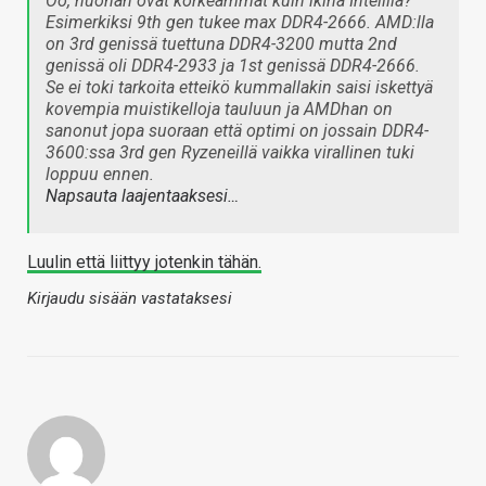
Öö, nuohan ovat korkeammat kuin ikinä Intelillä?
Esimerkiksi 9th gen tukee max DDR4-2666. AMD:lla
on 3rd genissä tuettuna DDR4-3200 mutta 2nd
genissä oli DDR4-2933 ja 1st genissä DDR4-2666.
Se ei toki tarkoita etteikö kummallakin saisi iskettyä
kovempia muistikelloja tauluun ja AMDhan on
sanonut jopa suoraan että optimi on jossain DDR4-
3600:ssa 3rd gen Ryzeneillä vaikka virallinen tuki
loppuu ennen.
Napsauta laajentaaksesi…
Luulin että liittyy jotenkin tähän.
Kirjaudu sisään vastataksesi