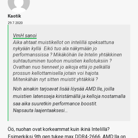
Kaotik
29.7.2020
VmH sanoi
Aika ahtaat muistikellot on intelillä speksattuna
nykyään kyllä
Eikö tuo ala näkymään jo
performanssissa ? Mikäköhän lie Intelin yhtäkkinen
suhtautuminen tuohon muistien kellotuksiin ?
Ovathan nuo tienneet jo aikoja että jo pelkällä
prossun kellottamisella jotain voi hajota.
Mitenkähän nyt sitten muistit yhtäkkiä ?
Noh ainakin tarjoavat lisää löysää AMD:lle, joilla
muistien latensseja kiristämällä ja kelloja nostamalla
saa aika suuretkin performance boostit.
Napsauta laajentaaksesi…
Öö, nuohan ovat korkeammat kuin ikinä Intelillä?
Esimerkiksi 9th gen tukee max DDR4-2666. AMD:lla on