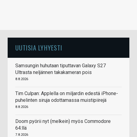
UUTISIA LYHYESTI
Samsungin huhutaan tiputtavan Galaxy S27
Ultrasta neljännen takakameran pois
8.8.2026
Tim Culpan: Applella on miljardin edestä iPhone-
puhelinten siruja odottamassa muistipiirejä
8.8.2026
Doom pyörii nyt (melkein) myös Commodore
64:llä
7.8.2026