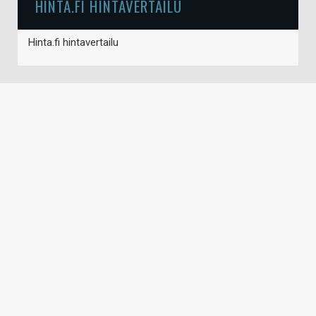
HINTA.FI HINTAVERTAILU
Hinta.fi hintavertailu