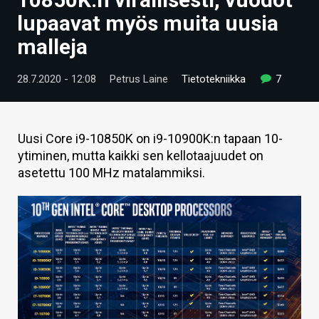
ARTIKKELIT
lupaavat myös muita uusia
malleja
VIDEOT
TECHBBS
28.7.2020 - 12:08
Petrus Laine
Tietotekniikka
7
TIETOA
HINTA.FI
Uusi Core i9-10850K on i9-10900K:n tapaan 10-
ytiminen, mutta kaikki sen kellotaajuudet on
KAUPPA
asetettu 100 MHz matalammiksi.
VAIHDA TEEMA
HAKU