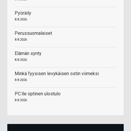
Pyöräily
8.8.2026
Perussuomalaiset
8.8.2026
Elämän synty
8.8.2026
Minkä fyysisen levykäisen ostin viimeksi
8.8.2026
PC:lle optinen ulostulo
8.8.2026