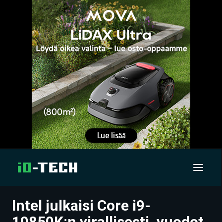
Intel julkaisi Core i9-
UUTISET
10850K:n virallisesti, vuodot