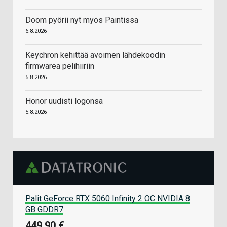
Doom pyörii nyt myös Paintissa
6.8.2026
Keychron kehittää avoimen lähdekoodin
firmwarea pelihiiriin
5.8.2026
Honor uudisti logonsa
5.8.2026
Palit GeForce RTX 5060 Infinity 2 OC NVIDIA 8
GB GDDR7
449,90 €