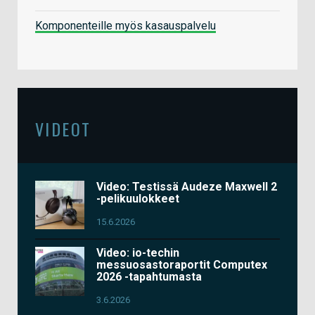
Komponenteille myös kasauspalvelu
VIDEOT
Video: Testissä Audeze Maxwell 2
-pelikuulokkeet
15.6.2026
Video: io-techin
messuosastoraportit Computex
2026 -tapahtumasta
3.6.2026