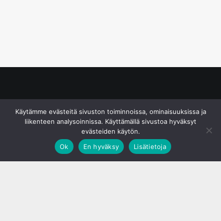
© S&J Media Oy
Käytämme evästeitä sivuston toiminnoissa, ominaisuuksissa ja
liikenteen analysoinnissa. Käyttämällä sivustoa hyväksyt
evästeiden käytön.
Ok
En hyväksy
Lisätietoja
;