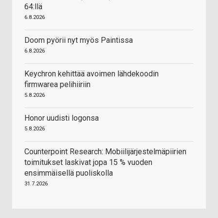
64:llä
6.8.2026
Doom pyörii nyt myös Paintissa
6.8.2026
Keychron kehittää avoimen lähdekoodin
firmwarea pelihiiriin
5.8.2026
Honor uudisti logonsa
5.8.2026
Counterpoint Research: Mobiilijärjestelmäpiirien
toimitukset laskivat jopa 15 % vuoden
ensimmäisellä puoliskolla
31.7.2026