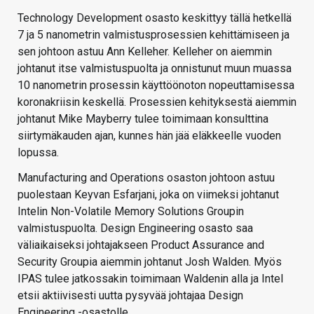
Technology Development osasto keskittyy tällä hetkellä
7 ja 5 nanometrin valmistusprosessien kehittämiseen ja
sen johtoon astuu Ann Kelleher. Kelleher on aiemmin
johtanut itse valmistuspuolta ja onnistunut muun muassa
10 nanometrin prosessin käyttöönoton nopeuttamisessa
koronakriisin keskellä. Prosessien kehityksestä aiemmin
johtanut Mike Mayberry tulee toimimaan konsulttina
siirtymäkauden ajan, kunnes hän jää eläkkeelle vuoden
lopussa.
Manufacturing and Operations osaston johtoon astuu
puolestaan Keyvan Esfarjani, joka on viimeksi johtanut
Intelin Non-Volatile Memory Solutions Groupin
valmistuspuolta. Design Engineering osasto saa
väliaikaiseksi johtajakseen Product Assurance and
Security Groupia aiemmin johtanut Josh Walden. Myös
IPAS tulee jatkossakin toimimaan Waldenin alla ja Intel
etsii aktiivisesti uutta pysyvää johtajaa Design
Engineering -osastolle.