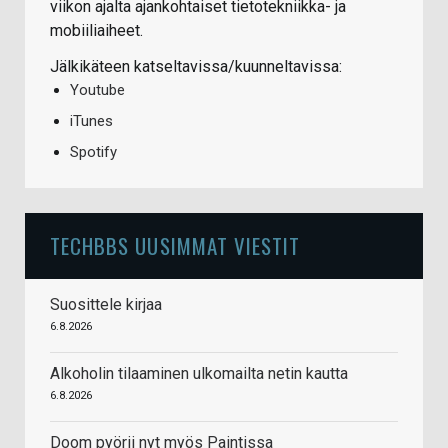
viikon ajalta ajankohtaiset tietotekniikka- ja
mobiiliaiheet.
Jälkikäteen katseltavissa/kuunneltavissa:
Youtube
iTunes
Spotify
TECHBBS UUSIMMAT VIESTIT
Suosittele kirjaa
6.8.2026
Alkoholin tilaaminen ulkomailta netin kautta
6.8.2026
Doom pyörii nyt myös Paintissa