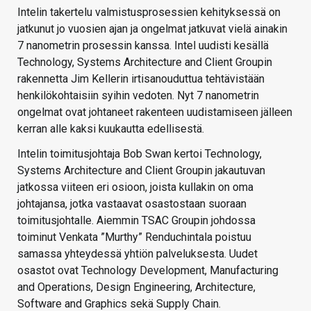
Intelin takertelu valmistusprosessien kehityksessä on
jatkunut jo vuosien ajan ja ongelmat jatkuvat vielä ainakin
7 nanometrin prosessin kanssa. Intel uudisti kesällä
Technology, Systems Architecture and Client Groupin
rakennetta Jim Kellerin irtisanouduttua tehtävistään
henkilökohtaisiin syihin vedoten. Nyt 7 nanometrin
ongelmat ovat johtaneet rakenteen uudistamiseen jälleen
kerran alle kaksi kuukautta edellisestä.
Intelin toimitusjohtaja Bob Swan kertoi Technology,
Systems Architecture and Client Groupin jakautuvan
jatkossa viiteen eri osioon, joista kullakin on oma
johtajansa, jotka vastaavat osastostaan suoraan
toimitusjohtalle. Aiemmin TSAC Groupin johdossa
toiminut Venkata ”Murthy” Renduchintala poistuu
samassa yhteydessä yhtiön palveluksesta. Uudet
osastot ovat Technology Development, Manufacturing
and Operations, Design Engineering, Architecture,
Software and Graphics sekä Supply Chain.