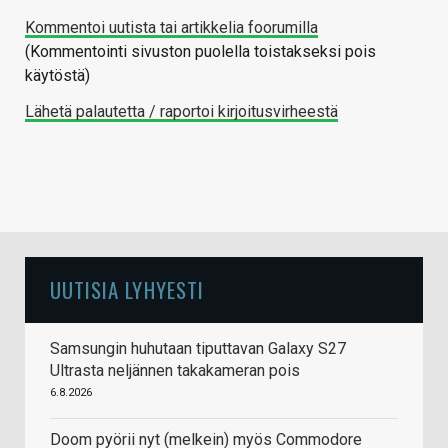
Kommentoi uutista tai artikkelia foorumilla
(Kommentointi sivuston puolella toistakseksi pois
käytöstä)
Lähetä palautetta / raportoi kirjoitusvirheestä
UUTISIA LYHYESTI
Samsungin huhutaan tiputtavan Galaxy S27
Ultrasta neljännen takakameran pois
6.8.2026
Doom pyörii nyt (melkein) myös Commodore