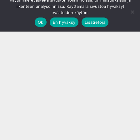
Käytämme evästeitä sivuston toiminnoissa, ominaisuuksissa ja
liikenteen analysoinnissa. Käyttämällä sivustoa hyväksyt
evästeiden käytön.
Ok
En hyväksy
Lisätietoja
;