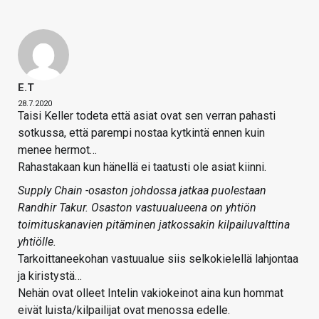
E.T
28.7.2020
Taisi Keller todeta että asiat ovat sen verran pahasti
sotkussa, että parempi nostaa kytkintä ennen kuin
menee hermot…
Rahastakaan kun hänellä ei taatusti ole asiat kiinni.
Supply Chain -osaston johdossa jatkaa puolestaan
Randhir Takur. Osaston vastuualueena on yhtiön
toimituskanavien pitäminen jatkossakin kilpailuvalttina
yhtiölle.
Tarkoittaneekohan vastuualue siis selkokielellä lahjontaa
ja kiristystä…
Nehän ovat olleet Intelin vakiokeinot aina kun hommat
eivät luista/kilpailijat ovat menossa edelle.