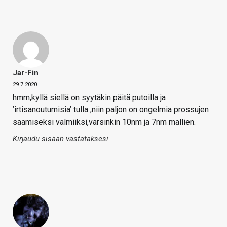
Jar-Fin
29.7.2020
hmm,kyllä siellä on syytäkin päitä putoilla ja
’irtisanoutumisia’ tulla ,niin paljon on ongelmia prossujen
saamiseksi valmiiksi,varsinkin 10nm ja 7nm mallien.
Kirjaudu sisään vastataksesi