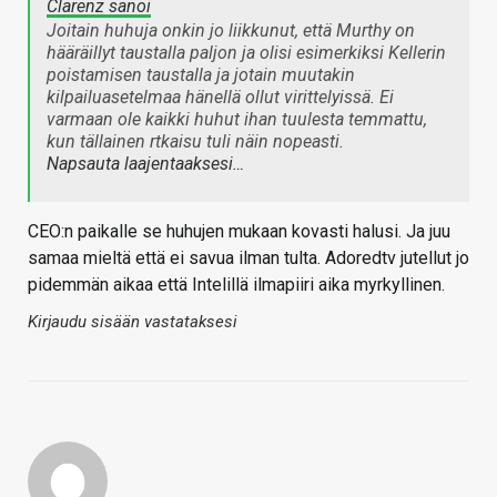
Clarenz sanoi
Joitain huhuja onkin jo liikkunut, että Murthy on
hääräillyt taustalla paljon ja olisi esimerkiksi Kellerin
poistamisen taustalla ja jotain muutakin
kilpailuasetelmaa hänellä ollut virittelyissä. Ei
varmaan ole kaikki huhut ihan tuulesta temmattu,
kun tällainen rtkaisu tuli näin nopeasti.
Napsauta laajentaaksesi…
CEO:n paikalle se huhujen mukaan kovasti halusi. Ja juu
samaa mieltä että ei savua ilman tulta. Adoredtv jutellut jo
pidemmän aikaa että Intelillä ilmapiiri aika myrkyllinen.
Kirjaudu sisään vastataksesi