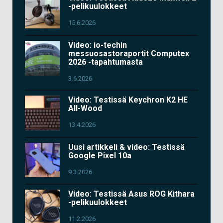
-pelikuulokkeet
15.6.2026
Video: io-techin
messuosastoraportit Computex
2026 -tapahtumasta
3.6.2026
Video: Testissä Keychron K2 HE
All-Wood
13.4.2026
Uusi artikkeli & video: Testissä
Google Pixel 10a
9.3.2026
Video: Testissä Asus ROG Kithara
-pelikuulokkeet
11.2.2026