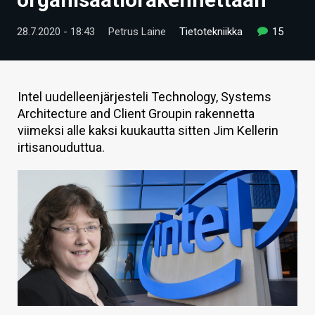
ARTIKKELIT
28.7.2020 - 18:43
Petrus Laine
Tietotekniikka
15
VIDEOT
TECHBBS
Intel uudelleenjärjesteli Technology, Systems
TIETOA
Architecture and Client Groupin rakennetta
viimeksi alle kaksi kuukautta sitten Jim Kellerin
HINTA.FI
irtisanouduttua.
KAUPPA
VAIHDA TEEMA
HAKU