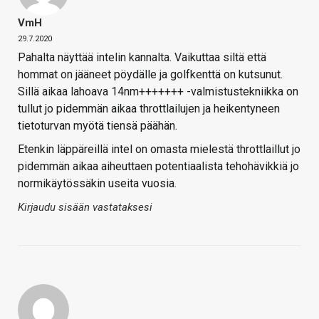
VmH
29.7.2020
Pahalta näyttää intelin kannalta. Vaikuttaa siltä että
hommat on jääneet pöydälle ja golfkenttä on kutsunut.
Sillä aikaa lahoava 14nm+++++++ -valmistustekniikka on
tullut jo pidemmän aikaa throttlailujen ja heikentyneen
tietoturvan myötä tiensä päähän.
Etenkin läppäreillä intel on omasta mielestä throttlaillut jo
pidemmän aikaa aiheuttaen potentiaalista tehohävikkiä jo
normikäytössäkin useita vuosia.
Kirjaudu sisään vastataksesi