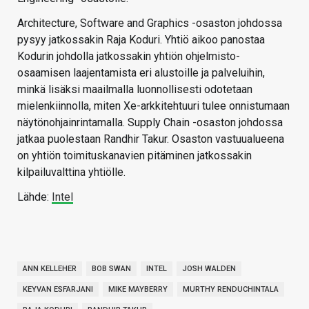
Architecture, Software and Graphics -osaston johdossa
pysyy jatkossakin Raja Koduri. Yhtiö aikoo panostaa
Kodurin johdolla jatkossakin yhtiön ohjelmisto-
osaamisen laajentamista eri alustoille ja palveluihin,
minkä lisäksi maailmalla luonnollisesti odotetaan
mielenkiinnolla, miten Xe-arkkitehtuuri tulee onnistumaan
näytönohjainrintamalla. Supply Chain -osaston johdossa
jatkaa puolestaan Randhir Takur. Osaston vastuualueena
on yhtiön toimituskanavien pitäminen jatkossakin
kilpailuvalttina yhtiölle.
Lähde:
Intel
ANN KELLEHER
BOB SWAN
INTEL
JOSH WALDEN
KEYVAN ESFARJANI
MIKE MAYBERRY
MURTHY RENDUCHINTALA