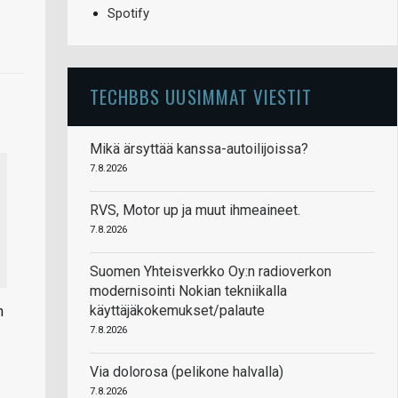
Spotify
TECHBBS UUSIMMAT VIESTIT
Mikä ärsyttää kanssa-autoilijoissa?
7.8.2026
RVS, Motor up ja muut ihmeaineet.
7.8.2026
Suomen Yhteisverkko Oy:n radioverkon
modernisointi Nokian tekniikalla
käyttäjäkokemukset/palaute
n
7.8.2026
Via dolorosa (pelikone halvalla)
7.8.2026