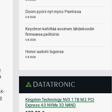
Doom pyörii nyt myös Paintissa
6.8.2026
Keychron kehittää avoimen lähdekoodin
firmwarea pelihiiriin
5.8.2026
Honor uudisti logonsa
5.8.2026
2.
.
LK-
us
Kingston Technology NV3 1 TB M.2 PCI
a
Express 4.0 NVMe 3D NAND