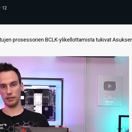
12
ttujen prosessorien BCLK-ylikellottamista tukivat Asukse