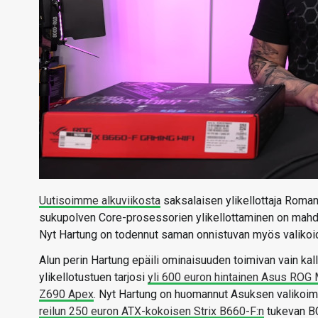
Uutisoimme alkuviikosta
saksalaisen ylikellottaja Roman 
sukupolven Core-prosessorien ylikellottaminen on mahdol
Nyt Hartung on todennut saman onnistuvan myös valikoid
Alun perin Hartung epäili ominaisuuden toimivan vain k
ylikellotustuen tarjosi
yli 600 euron hintainen Asus RO
Z690 Apex
. Nyt Hartung on huomannut Asuksen valikoi
reilun 250 euron ATX-kokoisen Strix B660-F:n
tukevan BC