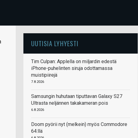
n
UUTISIA LYHYESTI
Tim Culpan: Applella on miljardin edestä
iPhone-puhelinten siruja odottamassa
muistipiirejä
7.8.2026
Samsungin huhutaan tiputtavan Galaxy S27
Ultrasta neljännen takakameran pois
6.8.2026
Doom pyörii nyt (melkein) myös Commodore
64:llä
6.8.2026