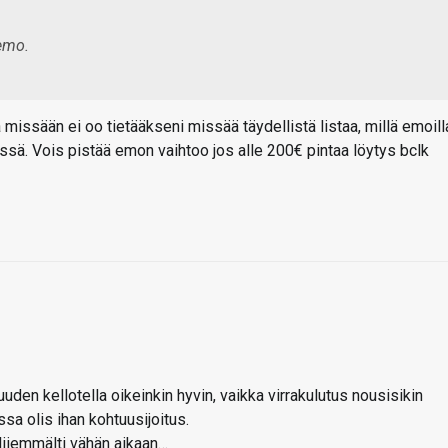
 emo.
missään ei oo tietääkseni missää täydellistä listaa, millä emoill
meessä. Vois pistää emon vaihtoo jos alle 200€ pintaa löytys bclk
uden kellotella oikeinkin hyvin, vaikka virrakulutus nousisikin
sa olis ihan kohtuusijoitus.
 liiemmälti vähän aikaan…