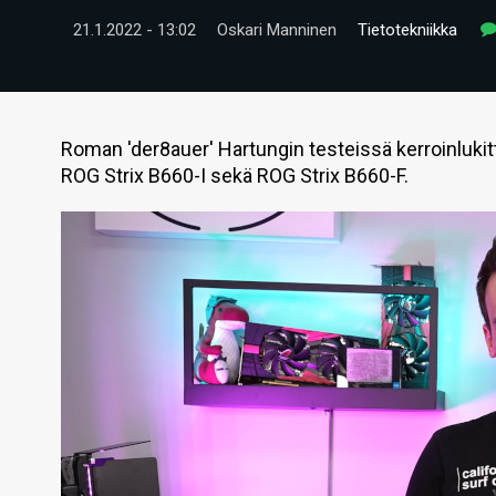
21.1.2022 - 13:02
Oskari Manninen
Tietotekniikka
Roman 'der8auer' Hartungin testeissä kerroinluki
ROG Strix B660-I sekä ROG Strix B660-F.