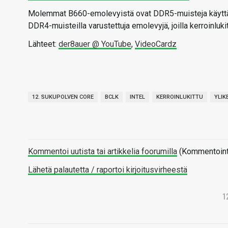
Molemmat B660-emolevyistä ovat DDR5-muisteja käyttäviä
DDR4-muisteilla varustettuja emolevyjä, joilla kerroinluki
Lähteet:
der8auer @ YouTube
,
VideoCardz
12. SUKUPOLVEN CORE
BCLK
INTEL
KERROINLUKITTU
YLIK
Kommentoi uutista tai artikkelia foorumilla
(Kommentointi 
Lähetä palautetta / raportoi kirjoitusvirheestä
1