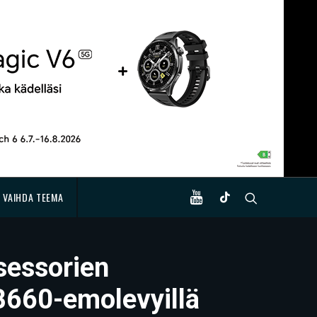
VAIHDA TEEMA
osessorien
 B660-emolevyillä