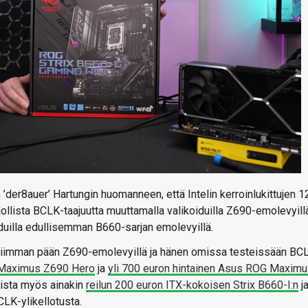
’der8auer’ Hartungin huomanneen, että Intelin kerroinlukittujen 1
lista BCLK-taajuutta muuttamalla valikoiduilla Z690-emolevyillä
uilla edullisemman B660-sarjan emolevyillä.
alliimman pään Z690-emolevyillä ja hänen omissa testeissään BC
G Maximus Z690 Hero
ja
yli 700 euron hintainen Asus ROG Maxim
mista myös ainakin
reilun 200 euron ITX-kokoisen Strix B660-I:n
j
LK-ylikellotusta.