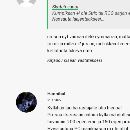
Skutah sanoi
Kumpikaan ei ole Strix tai ROG sarjan
Napsauta laajentaaksesi…
no sen nyt varmaa itekki ymmärrän, mutta 
toimii ja millä ei? jos on, nii linkkaa ih
kellotusta tukeva emo
Kirjaudu sisään vastataksesi
Hannibal
21.1.2022
Kyllähän tuo harrastajalle olis hienoa!
Prossa itsessään antaisi kyllä mahdollisu
taivaisiin. 200 egen emo ja 150 egen pros
Hyviä uutisia PC maailmassa ei ole ollut