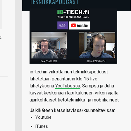
TEKNIIKKAPODCAST
a
io-techin viikottainen tekniikkapodcast
lähetetään perjantaisin klo 15 live-
lähetyksenä
YouTubessa
. Sampsa ja Juha
käyvät keskenään läpi kuluneen viikon ajalta
ajankohtaiset tietotekniikka- ja mobiiliaiheet.
Jälkikäteen katseltavissa/kuunneltavissa:
Youtube
iTunes