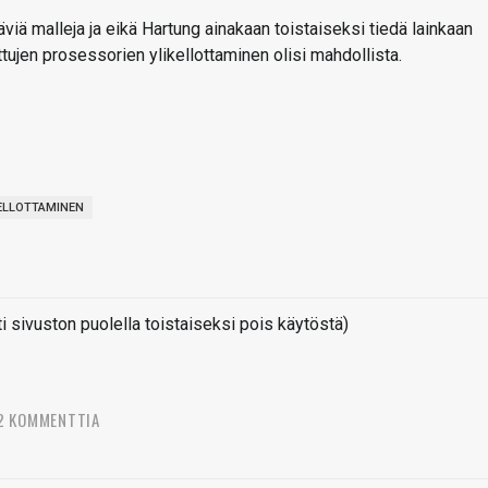
 malleja ja eikä Hartung ainakaan toistaiseksi tiedä lainkaan
ttujen prosessorien ylikellottaminen olisi mahdollista.
ELLOTTAMINEN
sivuston puolella toistaiseksi pois käytöstä)
2 KOMMENTTIA