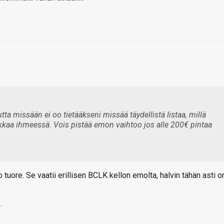
a missään ei oo tietääkseni missää täydellistä listaa, millä
 linkkaa ihmeessä. Vois pistää emon vaihtoo jos alle 200€ pintaa
 tuore. Se vaatii erillisen BCLK kellon emolta, halvin tähän asti o
.