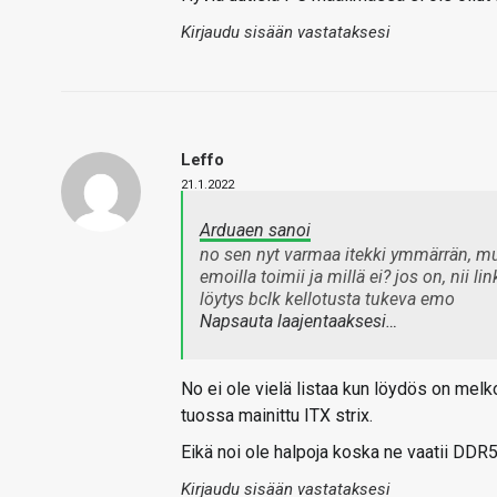
Kirjaudu sisään vastataksesi
Leffo
21.1.2022
Arduaen sanoi
no sen nyt varmaa itekki ymmärrän, mutt
emoilla toimii ja millä ei? jos on, nii
löytys bclk kellotusta tukeva emo
Napsauta laajentaaksesi…
No ei ole vielä listaa kun löydös on melko
tuossa mainittu ITX strix.
Eikä noi ole halpoja koska ne vaatii DDR5
Kirjaudu sisään vastataksesi