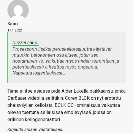
Kapu
17.1.2022
Diizzel sanoi
Prosessorin lisäksi peruskellotaajuutta käyttävät
muutkin tietokoneen osa-alueet, joten sen
nostaminen voi vaikuttaa myös niiden toimintaan ja
potentiaalisesti aiheuttaa myös ongelmia.
Napsauta laajentaaksesi…
Tämä ei itse asiassa pidä Alder Lakella paikkaansa, jonka
Der8auer videolla selittikin. Coren BLCK on nyt erotettu
oheisväylien kelloista. BCLK OC -ominaisuus vaikuttaa
olevan tuettuna sellaisissa emolevyissä, joissa on
erillinen kellogeneraattori.
Kirjaudu sisään vastataksesi