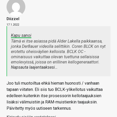
Diizzel
17.1.2022
Kapu sanoi
Tämä ei itse asiassa pidä Alder Lakella paikkaansa,
jonka Der8auer videolla selittikin. Coren BLCK on nyt
erotettu oheisväylien kelloista. BCLK OC -
ominaisuus vaikuttaa olevan tuettuna sellaisissa
emolevyissä, joissa on erillinen kellogeneraattori.
Napsauta laajentaaksesi…
Joo tuli muotoiltua ehkä hieman huonosti / vanhaan
tapaan viitaten. Eli siis tuo BCLK-ylikellotus vaikuttaa
edelleen kuitenkin itse prosessorin kellotaajuuksien
lisäksi välimuistiin ja RAM-muistienkin taajuuksiin.
Päivitetty myös uutiseen tarkennus.
Kirjaudu sisään vastataksesi