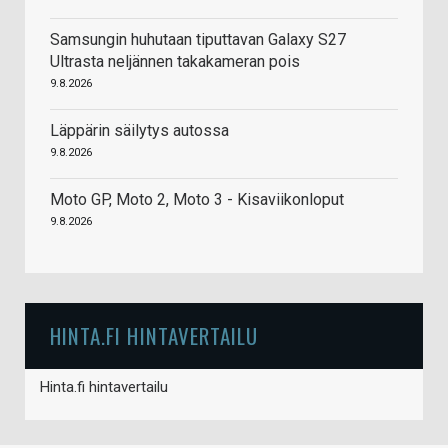
Samsungin huhutaan tiputtavan Galaxy S27
Ultrasta neljännen takakameran pois
9.8.2026
Läppärin säilytys autossa
9.8.2026
Moto GP, Moto 2, Moto 3 - Kisaviikonloput
9.8.2026
HINTA.FI HINTAVERTAILU
Hinta.fi hintavertailu