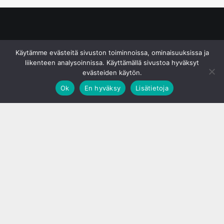
© S&J Media Oy
Käytämme evästeitä sivuston toiminnoissa, ominaisuuksissa ja
liikenteen analysoinnissa. Käyttämällä sivustoa hyväksyt
evästeiden käytön.
Ok
En hyväksy
Lisätietoja
;