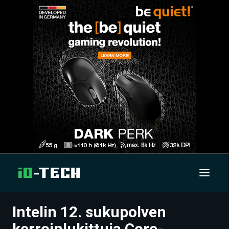
Intelin 12. sukupolven
UUTISET
kerroinlukittuja Core-