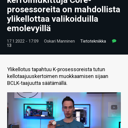
ARTIKKELIT
prosessoreita on mahdollista
ylikellottaa valikoiduilla
VIDEOT
emolevyillä
TECHBBS
17.1.2022 - 17:09
Oskari Manninen
Tietotekniikka
TIETOA
13
HINTA.FI
KAUPPA
Ylikellotus tapahtuu K-prosessoreista tutun
kellotaajuuskertoimen muokkaamisen sijaan
VAIHDA TEEMA
BCLK-taajuutta säätämällä.
HAKU