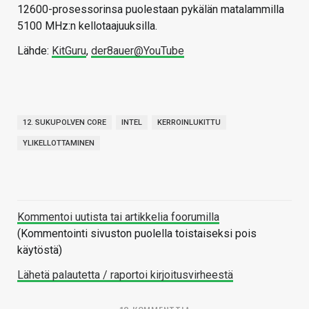
12600-prosessorinsa puolestaan pykälän matalammilla
5100 MHz:n kellotaajuuksilla.
Lähde:
KitGuru
,
der8auer@YouTube
12. SUKUPOLVEN CORE
INTEL
KERROINLUKITTU
YLIKELLOTTAMINEN
Kommentoi uutista tai artikkelia foorumilla
(Kommentointi sivuston puolella toistaiseksi pois
käytöstä)
Lähetä palautetta / raportoi kirjoitusvirheestä