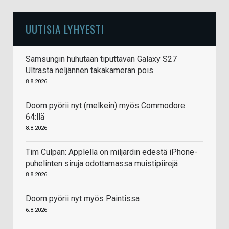
UUTISIA LYHYESTI
Samsungin huhutaan tiputtavan Galaxy S27
Ultrasta neljännen takakameran pois
8.8.2026
Doom pyörii nyt (melkein) myös Commodore
64:llä
8.8.2026
Tim Culpan: Applella on miljardin edestä iPhone-
puhelinten siruja odottamassa muistipiirejä
8.8.2026
Doom pyörii nyt myös Paintissa
6.8.2026