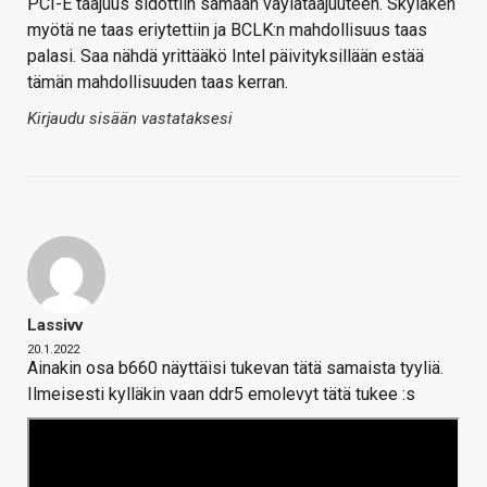
PCI-E taajuus sidottiin samaan väylätaajuuteen. Skylaken
myötä ne taas eriytettiin ja BCLK:n mahdollisuus taas
palasi. Saa nähdä yrittääkö Intel päivityksillään estää
tämän mahdollisuuden taas kerran.
Kirjaudu sisään vastataksesi
Lassivv
20.1.2022
Ainakin osa b660 näyttäisi tukevan tätä samaista tyyliä.
Ilmeisesti kylläkin vaan ddr5 emolevyt tätä tukee :s