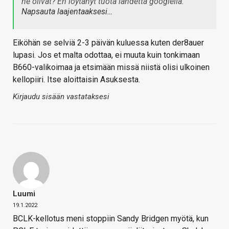
ne olivat? En löytänyt tuota lähdettä googlella.
Napsauta laajentaaksesi…
Eiköhän se selviä 2-3 päivän kuluessa kuten der8auer
lupasi. Jos et malta odottaa, ei muuta kuin tonkimaan
B660-valikoimaa ja etsimään missä niistä olisi ulkoinen
kellopiiri. Itse aloittaisin Asuksesta.
Kirjaudu sisään vastataksesi
Luumi
19.1.2022
BCLK-kellotus meni stoppiin Sandy Bridgen myötä, kun