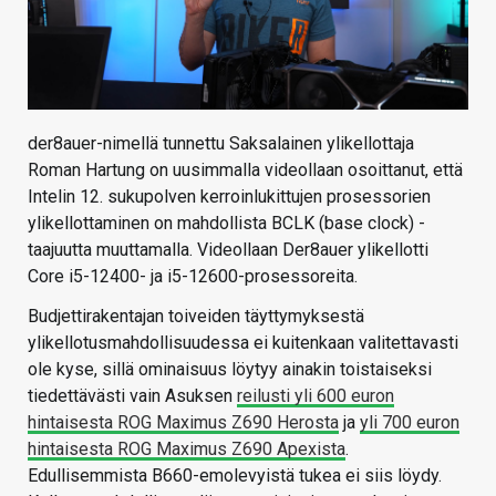
der8auer-nimellä tunnettu Saksalainen ylikellottaja
Roman Hartung on uusimmalla videollaan osoittanut, että
Intelin 12. sukupolven kerroinlukittujen prosessorien
ylikellottaminen on mahdollista BCLK (base clock) -
taajuutta muuttamalla. Videollaan Der8auer ylikellotti
Core i5-12400- ja i5-12600-prosessoreita.
Budjettirakentajan toiveiden täyttymyksestä
ylikellotusmahdollisuudessa ei kuitenkaan valitettavasti
ole kyse, sillä ominaisuus löytyy ainakin toistaiseksi
tiedettävästi vain Asuksen
reilusti yli 600 euron
hintaisesta ROG Maximus Z690 Herosta
ja
yli 700 euron
hintaisesta ROG Maximus Z690 Apexista
.
Edullisemmista B660-emolevyistä tukea ei siis löydy.