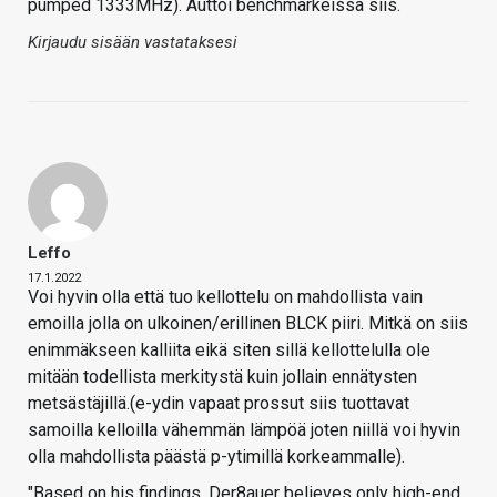
pumped 1333MHz). Auttoi benchmarkeissa siis.
Kirjaudu sisään vastataksesi
Leffo
17.1.2022
Voi hyvin olla että tuo kellottelu on mahdollista vain
emoilla jolla on ulkoinen/erillinen BLCK piiri. Mitkä on siis
enimmäkseen kalliita eikä siten sillä kellottelulla ole
mitään todellista merkitystä kuin jollain ennätysten
metsästäjillä.(e-ydin vapaat prossut siis tuottavat
samoilla kelloilla vähemmän lämpöä joten niillä voi hyvin
olla mahdollista päästä p-ytimillä korkeammalle).
"Based on his findings, Der8auer believes only high-end