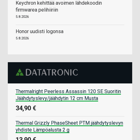
Keychron kehittää avoimen lähdekoodin
firmwarea pelihiiriin
5.8.2026
Honor uudisti logonsa
5.8.2026
Thermalright Peerless Assassin 120 SE Suoritin
Jäähdytyslevy/jäähdytin 12 cm Musta
34,90 €
Thermal Grizzly PhaseSheet PTM jäähdytyslevyn
yhdiste Lämpöalusta 2 g
13,90 €