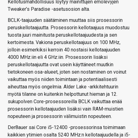
Kellotusmahdollisuus löytyy mainittujen emolevyjen
Tweaker’s Paradise -asetusosion alta.
BCLK-taajuuden säätäminen muuttaa siis prosessorin
peruskellotaajuutta. Prosessorin kellotaajuus muodostuu
tuosta juuri mainitusta peruskellotaajuudesta ja sen
kertoimesta. Vakiona peruskellotaajuus on 100 MHz,
jolloin esimerkiksi kerroin 40 nostaisi kellotaajuuden
4000 MHz:iin eli 4 GHz:iin. Prosessorin lisäksi
peruskellotaajuutta ovat usein käyttäneet muutkin
tietokoneen osa-alueet, joten sen nostaminen on voinut
vaikuttaa myös niiden toimintaan ja potentiaalisesti
aiheuttaa myös ongelmia. Alder Lake -arkkitehtuurin
myötä tilanne on kuitenkin helpottunut hieman ja 12.
sukupolven Core-prosessoreilla BCLK vaikuttaa enää
prosessorin kellotaajuuden lisäksi vain RAM-muistien
nopeuteen ja prosessorin välimuistin nopeuteen.
Der8auer sai Core i5-12400 -prosessorinsa toimimaan
kaikkien ytimien osalta 5240 MHz:n kellotaajuudella ja i5-