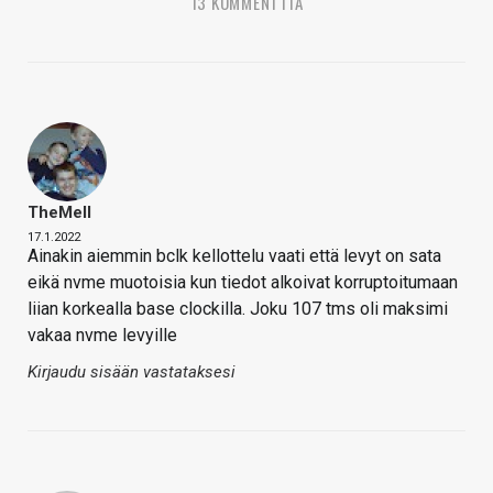
13 KOMMENTTIA
TheMeII
17.1.2022
Ainakin aiemmin bclk kellottelu vaati että levyt on sata
eikä nvme muotoisia kun tiedot alkoivat korruptoitumaan
liian korkealla base clockilla. Joku 107 tms oli maksimi
vakaa nvme levyille
Kirjaudu sisään vastataksesi