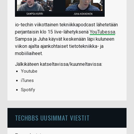
io-techin viikottainen tekniikkapodcast lähetetään
perjantaisin klo 15 live-lähetyksenä
YouTubessa
.
Sampsa ja Juha käyvät keskenään läpi kuluneen
viikon ajalta ajankohtaiset tietotekniikka- ja
mobiiliaiheet.
Jälkikäteen katseltavissa/kuunneltavissa:
Youtube
iTunes
Spotify
TECHBBS UUSIMMAT VIESTIT