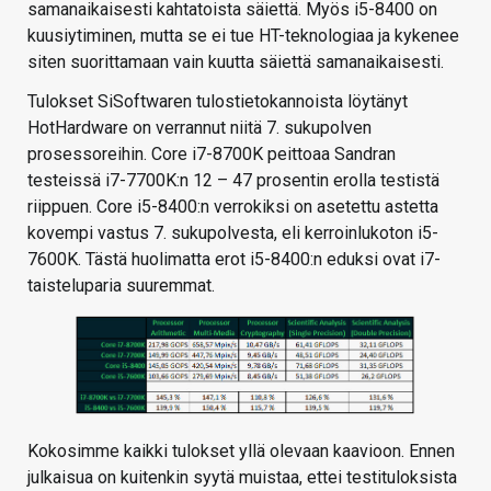
samanaikaisesti kahtatoista säiettä. Myös i5-8400 on
kuusiytiminen, mutta se ei tue HT-teknologiaa ja kykenee
siten suorittamaan vain kuutta säiettä samanaikaisesti.
Tulokset SiSoftwaren tulostietokannoista löytänyt
HotHardware on verrannut niitä 7. sukupolven
prosessoreihin. Core i7-8700K peittoaa Sandran
testeissä i7-7700K:n 12 – 47 prosentin erolla testistä
riippuen. Core i5-8400:n verrokiksi on asetettu astetta
kovempi vastus 7. sukupolvesta, eli kerroinlukoton i5-
7600K. Tästä huolimatta erot i5-8400:n eduksi ovat i7-
taisteluparia suuremmat.
Kokosimme kaikki tulokset yllä olevaan kaavioon. Ennen
julkaisua on kuitenkin syytä muistaa, ettei testituloksista