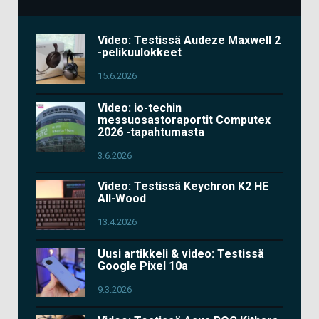
Video: Testissä Audeze Maxwell 2
-pelikuulokkeet
15.6.2026
Video: io-techin
messuosastoraportit Computex
2026 -tapahtumasta
3.6.2026
Video: Testissä Keychron K2 HE
All-Wood
13.4.2026
Uusi artikkeli & video: Testissä
Google Pixel 10a
9.3.2026