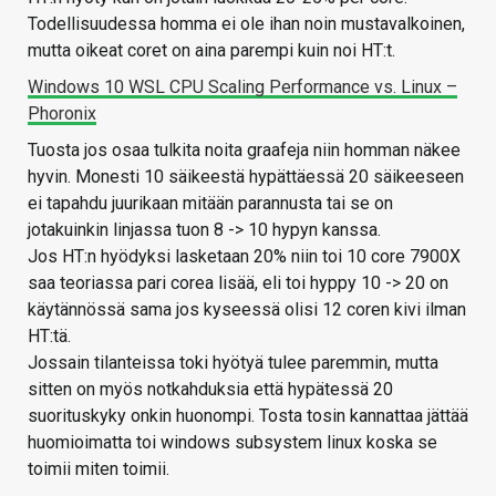
Todellisuudessa homma ei ole ihan noin mustavalkoinen,
mutta oikeat coret on aina parempi kuin noi HT:t.
Windows 10 WSL CPU Scaling Performance vs. Linux –
Phoronix
Tuosta jos osaa tulkita noita graafeja niin homman näkee
hyvin. Monesti 10 säikeestä hypättäessä 20 säikeeseen
ei tapahdu juurikaan mitään parannusta tai se on
jotakuinkin linjassa tuon 8 -> 10 hypyn kanssa.
Jos HT:n hyödyksi lasketaan 20% niin toi 10 core 7900X
saa teoriassa pari corea lisää, eli toi hyppy 10 -> 20 on
käytännössä sama jos kyseessä olisi 12 coren kivi ilman
HT:tä.
Jossain tilanteissa toki hyötyä tulee paremmin, mutta
sitten on myös notkahduksia että hypätessä 20
suorituskyky onkin huonompi. Tosta tosin kannattaa jättää
huomioimatta toi windows subsystem linux koska se
toimii miten toimii.