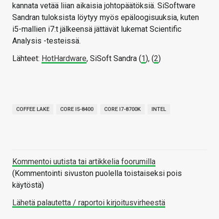
kannata vetää liian aikaisia johtopäätöksiä. SiSoftware
Sandran tuloksista löytyy myös epäloogisuuksia, kuten
i5-mallien i7:t jälkeensä jättävät lukemat Scientific
Analysis -testeissä.
Lähteet:
HotHardware
, SiSoft Sandra (
1
), (
2
)
COFFEE LAKE
CORE I5-8400
CORE I7-8700K
INTEL
Kommentoi uutista tai artikkelia foorumilla
(Kommentointi sivuston puolella toistaiseksi pois
käytöstä)
Lähetä palautetta / raportoi kirjoitusvirheestä