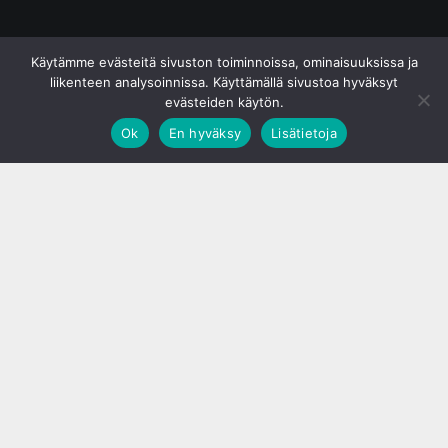
© S&J Media Oy
Käytämme evästeitä sivuston toiminnoissa, ominaisuuksissa ja
liikenteen analysoinnissa. Käyttämällä sivustoa hyväksyt
evästeiden käytön.
Ok
En hyväksy
Lisätietoja
;