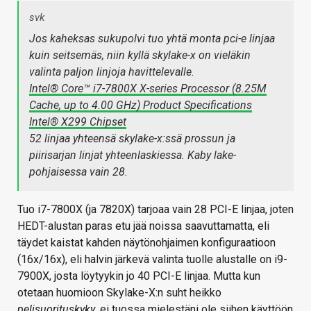
svk
Jos kaheksas sukupolvi tuo yhtä monta pci-e linjaa
kuin seitsemäs, niin kyllä skylake-x on vieläkin
valinta paljon linjoja havittelevalle.
Intel® Core™ i7-7800X X-series Processor (8.25M
Cache, up to 4.00 GHz) Product Specifications
Intel® X299 Chipset
52 linjaa yhteensä skylake-x:ssä prossun ja
piirisarjan linjat yhteenlaskiessa. Kaby lake-
pohjaisessa vain 28.
Tuo i7-7800X (ja 7820X) tarjoaa vain 28 PCI-E linjaa, joten
HEDT-alustan paras etu jää noissa saavuttamatta, eli
täydet kaistat kahden näytönohjaimen konfiguraatioon
(16x/16x), eli halvin järkevä valinta tuolle alustalle on i9-
7900X, josta löytyykin jo 40 PCI-E linjaa. Mutta kun
otetaan huomioon Skylake-X:n suht heikko
pelisuorituskyky
, ei tuossa mielestäni ole siihen käyttöön