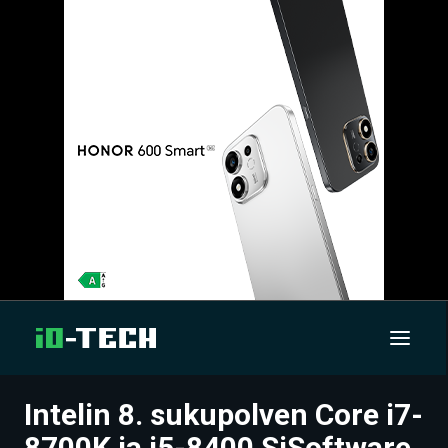
Intelin 8. sukupolven Core i7-
UUTISET
8700K ja i5-8400 SiSoftware