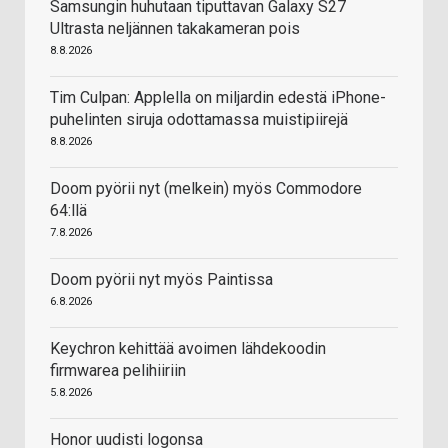
Samsungin huhutaan tiputtavan Galaxy S27
Ultrasta neljännen takakameran pois
8.8.2026
Tim Culpan: Applella on miljardin edestä iPhone-
puhelinten siruja odottamassa muistipiirejä
8.8.2026
Doom pyörii nyt (melkein) myös Commodore
64:llä
7.8.2026
Doom pyörii nyt myös Paintissa
6.8.2026
Keychron kehittää avoimen lähdekoodin
firmwarea pelihiiriin
5.8.2026
Honor uudisti logonsa