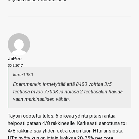
JiiPee
30.8.2017
kime1980
Enemmänkin ihmetyttää että 8400 voittaa 3/5
testissä myös 7700K ja noissa 2 testissäkin häviää
vaan markinaalisen vähän.
Täysin odotettu tulos. 6 oikeaa ydintä pitäisi antaa
helposti pataan 4/8 rakkineelle. Karkeasti sanottuna toi
4/8 rakkine saa yhden extra coren tuon HT:n ansiosta.
HT:n hyöty kun on jotain luokkaa 20-25% per core.