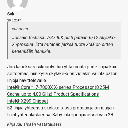
Svk
29.8.2017
vuorinen
Jossain testissä i7-8700K pisti pataan 6/12 Skylake-
X -prossua. Että mitähän järkeä tuota X:ää on sitten
kenenkään hankkia.
Jos kaheksas sukupolvi tuo yhtä monta pci-e linjaa kuin
seitsemäs, niin kyllä skylake-x on vieläkin valinta paljon
linjoja havittelevalle.
Intel® Core™ i7-7800X X-series Processor (8.25M
Cache, up to 4.00 GHz) Product Specifications
Intel® X299 Chipset
52 linjaa yhteensä skylake-x:ssä prossun ja piirisarjan
linjat yhteenlaskiessa. Kaby lake-pohjaisessa vain 28.
Kirjaudu sisään vastataksesi