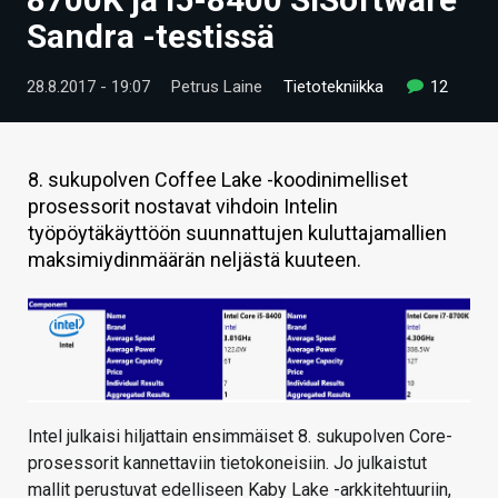
ARTIKKELIT
Sandra -testissä
VIDEOT
28.8.2017 - 19:07
Petrus Laine
Tietotekniikka
12
TECHBBS
TIETOA
8. sukupolven Coffee Lake -koodinimelliset
prosessorit nostavat vihdoin Intelin
HINTA.FI
työpöytäkäyttöön suunnattujen kuluttajamallien
maksimiydinmäärän neljästä kuuteen.
KAUPPA
VAIHDA TEEMA
HAKU
Intel julkaisi hiljattain ensimmäiset 8. sukupolven Core-
prosessorit kannettaviin tietokoneisiin. Jo julkaistut
mallit perustuvat edelliseen Kaby Lake -arkkitehtuuriin,