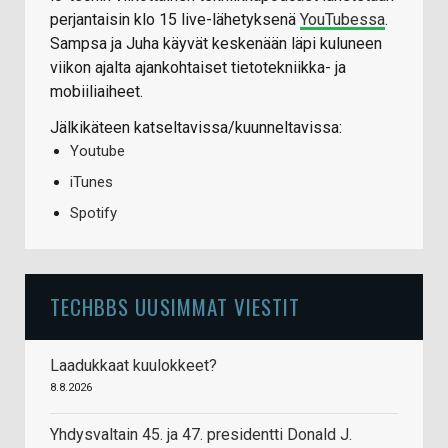
perjantaisin klo 15 live-lähetyksenä
YouTubessa
.
Sampsa ja Juha käyvät keskenään läpi kuluneen
viikon ajalta ajankohtaiset tietotekniikka- ja
mobiiliaiheet.
Jälkikäteen katseltavissa/kuunneltavissa:
Youtube
iTunes
Spotify
TECHBBS UUSIMMAT VIESTIT
Laadukkaat kuulokkeet?
8.8.2026
Yhdysvaltain 45. ja 47. presidentti Donald J.