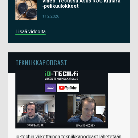
Video: Testissä Asus ROG Kithara
-pelikuulokkeet
11.2.2026
Lisää videoita
TEKNIIKKAPODCAST
io-techin viikottainen tekniikkapodcast lähetetään