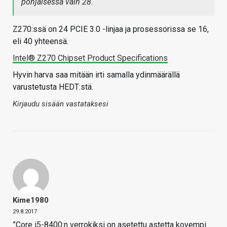
pohjaisessa vain 28.
Z270:ssä on 24 PCIE 3.0 -linjaa ja prosessorissa se 16,
eli 40 yhteensä.
Intel® Z270 Chipset Product Specifications
Hyvin harva saa mitään irti samalla ydinmäärällä
varustetusta HEDT:stä.
Kirjaudu sisään vastataksesi
Kime1980
29.8.2017
”Core i5-8400:n verrokiksi on asetettu astetta kovempi