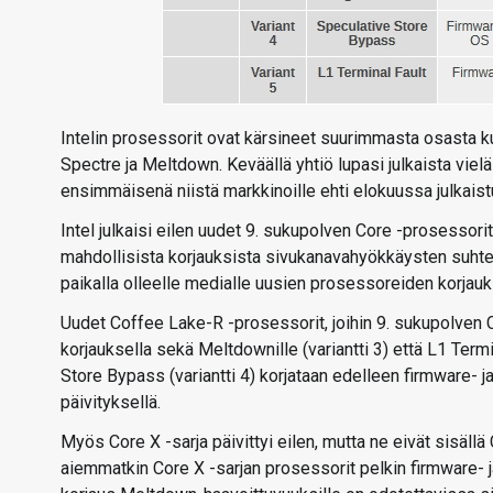
Intelin prosessorit ovat kärsineet suurimmasta osasta k
Spectre ja Meltdown. Keväällä yhtiö lupasi julkaista viel
ensimmäisenä niistä markkinoille ehti elokuussa julkais
Intel julkaisi eilen uudet 9. sukupolven Core -prosessorit,
mahdollisista korjauksista sivukanavahyökkäysten suht
paikalla olleelle medialle uusien prosessoreiden korjauk
Uudet Coffee Lake-R -prosessorit, joihin 9. sukupolven 
korjauksella sekä Meltdownille (variantti 3) että L1 Termin
Store Bypass (variantti 4) korjataan edelleen firmware- j
päivityksellä.
Myös Core X -sarja päivittyi eilen, mutta ne eivät sisäll
aiemmatkin Core X -sarjan prosessorit pelkin firmware- j