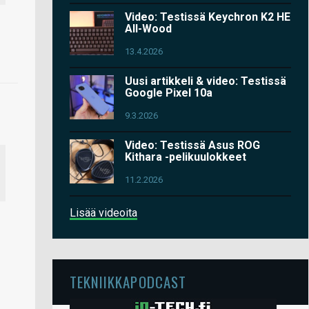
Video: Testissä Keychron K2 HE
All-Wood
13.4.2026
Uusi artikkeli & video: Testissä
Google Pixel 10a
9.3.2026
Video: Testissä Asus ROG
Kithara -pelikuulokkeet
11.2.2026
Lisää videoita
TEKNIIKKAPODCAST