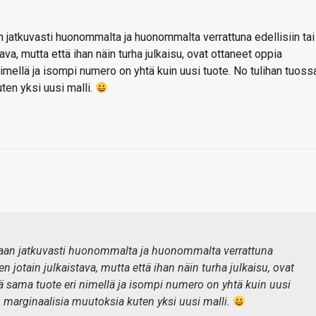
n jatkuvasti huonommalta ja huonommalta verrattuna edellisiin tai
stava, mutta että ihan näin turha julkaisu, ovat ottaneet oppia
nimellä ja isompi numero on yhtä kuin uusi tuote. No tulihan tuoss
ten yksi uusi malli.
 vaan jatkuvasti huonommalta ja huonommalta verrattuna
iden jotain julkaistava, mutta että ihan näin turha julkaisu, ovat
tä sama tuote eri nimellä ja isompi numero on yhtä kuin uusi
n marginaalisia muutoksia kuten yksi uusi malli.