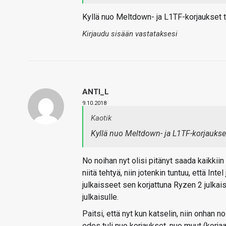
Kyllä nuo Meltdown- ja L1TF-korjaukset t
Kirjaudu sisään vastataksesi
ANTI_L
9.10.2018
Kaotik
Kyllä nuo Meltdown- ja L1TF-korjaukse
No noihan nyt olisi pitänyt saada kaikkiin 
niitä tehtyä, niin jotenkin tuntuu, että Int
julkaisseet sen korjattuna Ryzen 2 julkais
julkaisulle.
Paitsi, että nyt kun katselin, niin onhan n
edes tuli nuo korjaukset, nuo muut (korjaa