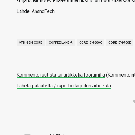
korjaus Meltdown-haavoittuvuuksille on odotettavissa s
Lähde:
AnandTech
9TH GEN CORE
COFFEE LAKE-R
CORE I5-9600K
CORE I7-9700K
Kommentoi uutista tai artikkelia foorumilla
(Kommentointi 
Lähetä palautetta / raportoi kirjoitusvirheestä