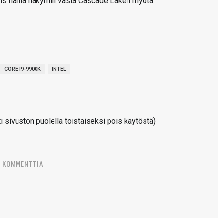
iis näillä näkymin vasta Cascade Laken myötä.
CORE I9-9900K
INTEL
sivuston puolella toistaiseksi pois käytöstä)
4 KOMMENTTIA