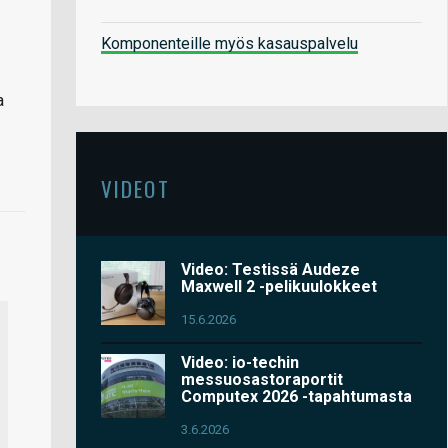
Komponenteille myös kasauspalvelu
a
VIDEOT
Video: Testissä Audeze
Maxwell 2 -pelikuulokkeet
15.6.2026
Video: io-techin
messuosastoraportit
Computex 2026 -tapahtumasta
3.6.2026